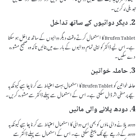
تبدیلی نہ کریں۔
2. دیگر دوائیوں کے ساتھ تداخل
Brufen Tablet کا استعمال کرتے وقت دیگر دوائیوں کے ساتھ تداخل ہو سکتا
ہے۔ اس لیے ڈاکٹر کو اپنی تمام دوائیوں کے بارے میں بتائیں تاکہ وہ صحیح مشورہ
دے سکیں۔
3. حاملہ خواتین
حاملہ خواتین کو Brufen Tablet کا استعمال بہت احتیاط سے کرنا چاہیے کیونکہ یہ
بچے پر منفی اثر ڈال سکتی ہے۔ اس کے استعمال سے پہلے ڈاکٹر سے مشورہ کریں۔
4. دودھ پلانے والی مائیں
دودھ پلانے والی ماؤں کو بھی اس دوائی کا استعمال احتیاط سے کرنا چاہیے کیونکہ یہ
دودھ کے ذریعے بچے تک پہنچ سکتی ہے۔ اس کے استعمال سے پہلے ڈاکٹر سے