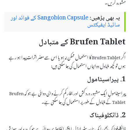
مشورہ کریں۔
یہ بھی پڑھیں:
Sangobion Capsule کے فوائد اور
سائیڈ ایفیکٹس
Brufen Tablet کے متبادل
اگر Brufen Tablet کا استعمال ممکن نہ ہو یا اس سے مضر اثرات پیدا ہو رہے
ہوں تو کچھ متبادل دوائیاں استعمال کی جا سکتی ہیں:
1. پیراسیٹامول
پیراسیٹامول ایک مشہور درد کش اور بخار کم کرنے والی دوائی ہے جو کہ Brufen
Tablet کے متبادل کے طور پر استعمال کی جا سکتی ہے۔
2. ڈائکلوفیناک
ڈائکلوفیناک بھی ایک نان سٹیرائیڈل اینٹی انفلامیٹری دوائی ہے جو کہ درد اور سوزش