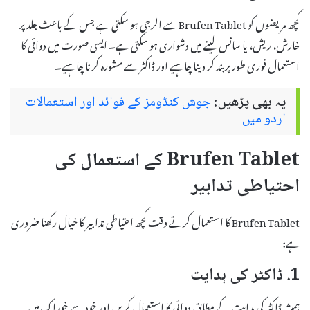
کچھ مریضوں کو Brufen Tablet سے الرجی ہو سکتی ہے جس کے باعث جلد پر
خارش، ریش، یا سانس لینے میں دشواری ہو سکتی ہے۔ ایسی صورت میں دوائی کا
استعمال فوری طور پر بند کر دینا چاہیے اور ڈاکٹر سے مشورہ کرنا چاہیے۔
یہ بھی پڑھیں:
جوش کنڈومز کے فوائد اور استعمالات
اردو میں
Brufen Tablet کے استعمال کی
احتیاطی تدابیر
Brufen Tablet کا استعمال کرتے وقت کچھ احتیاطی تدابیر کا خیال رکھنا ضروری
ہے:
1. ڈاکٹر کی ہدایت
ہمیشہ ڈاکٹر کی ہدایت کے مطابق دوائی کا استعمال کریں اور خود سے خوراک میں