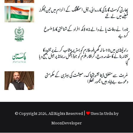
بھارتی کوسٹ گارڈ کی کارروائی، تیل اسمگلنگ کے الزام میں تین ٹینکرز
قبضے میں لے لئے
نادرا نے وفات پانے والے 42 لاکھ افراد کے شناختی کارڈ منسوخ
کردیے
راولپنڈی میں 10سالہ گھریلو ملازم کو بستر پر پیشاب کرنے پر تشدد کا
نشانہ بنانے کا مقدمہ درج، گرفتار ملزم کو جوڈیشل ریمانڈ پر جیل بھیج دیا
گیا
غربت سے متعلق ڈیٹا تشویشناک، معیشت کی بہتری کے حکومتی
دعوے بےبنیاد ہیں: تیمور جھگڑا
© Copyright 2026, All Rights Reserved |
Uses In Urdu by
MoonDeveloper