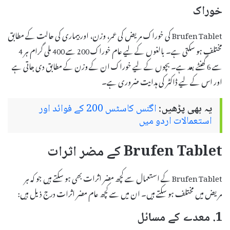
خوراک
Brufen Tablet کی خوراک مریض کی عمر، وزن، اور بیماری کی حالت کے مطابق
مختلف ہو سکتی ہے۔ بالغوں کے لیے عام خوراک 200 سے 400 ملی گرام ہر 4
سے 6 گھنٹے بعد ہے۔ بچوں کے لیے خوراک ان کے وزن کے مطابق دی جاتی ہے
اور اس کے لیے ڈاکٹر کی ہدایت ضروری ہے۔
یہ بھی پڑھیں:
اگنس کاسٹس 200 کے فوائد اور
استعمالات اردو میں
Brufen Tablet کے مضر اثرات
Brufen Tablet کے استعمال سے کچھ مضر اثرات بھی ہو سکتے ہیں جو کہ ہر
مریض میں مختلف ہو سکتے ہیں۔ ان میں سے کچھ عام مضر اثرات درج ذیل ہیں:
1. معدے کے مسائل