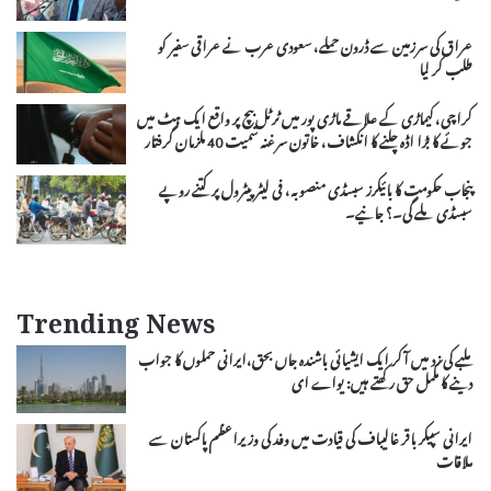
عراق کی سرزمین سے ڈرون حملے، سعودی عرب نے عراقی سفیر کو
طلب کر لیا
کراچی، کیماڑی کے علاقے ماڑی پور میں ٹرٹل بیچ پر واقع ایک ہٹ میں
جوئے کا بڑا اڈہ چلنے کا انکشاف، خاتون سرغنہ سمیت 40 ملزمان گرفتار
پنجاب حکومت کا بائیکرز سبسڈی منصوبہ، فی لیٹر پیٹرول پر کتنے روپے
سبسڈی ملے گی۔؟ جانیے۔
Trending News
ملبے کی زد میں آکر ایک ایشیائی باشندہ جاں بحق،ایرانی حملوں کا جواب
دینے کا مکمل حق رکھتے ہیں: یواے ای
ایرانی سپیکر باقر غالیباف کی قیادت میں وفد کی وزیراعظم پاکستان سے
ملاقات