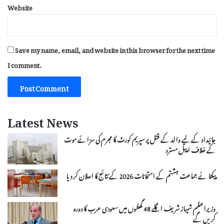
Website
Save my name, email, and website in this browser for the next time
I comment.
Latest News
جائیداد کے لیے والد کے قتل پر سپریم کورٹ کا مجرم کی سزائے موت
کے خلاف اپیل مسترد
پیکٹا نے جماعت ہشتم کے امتحانات 2026 کے نتائج کا اعلان کر دیا
وزیراعظم شہباز شریف اگلے 48 گھنٹوں میں سعودی عرب کا دورہ
کریں گے