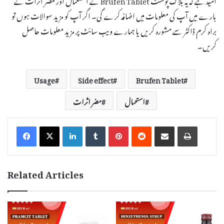
بارے میں آپ کی معلومات میں اضافہ کرے گی۔ اگر آپ کو مزید سوالات ہوں تو
براہ کرم ڈاکٹر سے مشورہ کریں یا ہمارے ویب سائٹ پر مزید معلومات حاصل
کریں۔
Usage
Side effect
Brufen Tablet
استعمال
مضر اثرات
LinkedIn
Tumblr
Pinterest
Reddit
Share via Email
Print
Related Articles