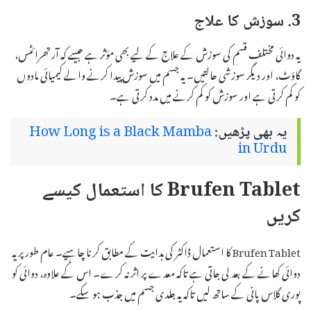
3. سوزش کا علاج
یہ دوائی مختلف قسم کی سوزش کے علاج کے لیے بھی مؤثر ہے جیسے کہ آرتھرائٹس،
گاؤٹ، اور دیگر سوزشی حالتیں۔ یہ جسم میں سوزش پیدا کرنے والے کیمیائی مادوں
کو کم کرتی ہے اور سوزش کو کم کرنے میں مدد کرتی ہے۔
یہ بھی پڑھیں:
How Long is a Black Mamba
in Urdu
Brufen Tablet کا استعمال کیسے
کریں
Brufen Tablet کا استعمال ڈاکٹر کی ہدایت کے مطابق کرنا چاہیے۔ عام طور پر یہ
دوائی کھانے کے بعد لی جاتی ہے تاکہ معدے پر اثر نہ کرے۔ اس کے علاوہ، دوائی کو
پوری گلاس پانی کے ساتھ لیں تاکہ یہ جلدی جسم میں جذب ہو سکے۔