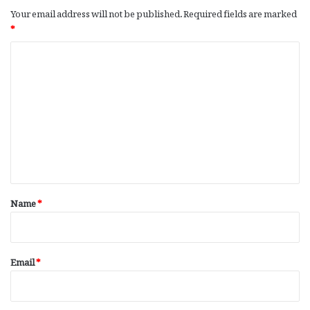
Your email address will not be published.
Required fields are marked
*
C
o
m
m
e
n
t
*
Name
*
Email
*