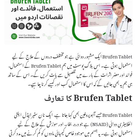
Brufen Tablet ایک مشہور دوائی ہے جو مختلف دردوں کے علاج کے لیے
استعمال ہوتی ہے۔ اس بلاگ پوسٹ میں ہم Brufen Tablet کے استعمال،
فوائد اور مضر اثرات کے بارے میں تفصیل سے بات کریں گے۔ اس کے ساتھ
ہی ہم یہ بھی جانیں گے کہ اس کا استعمال کب اور کیسے کرنا چاہیے۔
Brufen Tablet کا تعارف
Brufen Tablet جسے آئبوپروفین بھی کہا جاتا ہے، ایک نان سٹیرائیڈل اینٹی
انفلامیٹری دوائی (NSAID) ہے جو درد، بخار، اور سوزش کے علاج کے لیے
استعمال ہوتی ہے۔ یہ جسم میں موجود خاص کیمیائی مادوں کو کم کرنے میں مدد کرتی