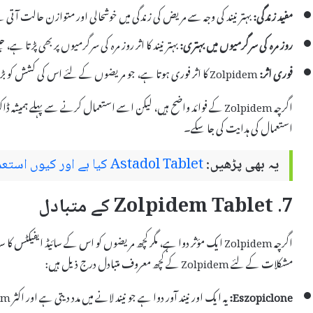
مفید زندگی:
بہتر نیند کی وجہ سے مریض کی زندگی میں خوشحالی اور متوازن حالت آتی
روز مرہ کی سرگرمیوں میں بہتری:
بہتر نیند کا اثر روز مرہ کی سرگرمیوں پر بھی پڑتا ہے
فوری اثر:
Zolpidem کا اثر فوری ہوتا ہے، جو مریضوں کے لئے اس کی کشش کو بڑھاتا ہے۔
اگرچہ Zolpidem کے فوائد واضح ہیں، لیکن اسے استعمال کرنے سے پہل
استعمال کی ہدایت کی جا سکے۔
یہ بھی پڑھیں:
Astadol Tablet کیا ہے اور کیوں استعمال کیا جاتا ہے – استعمال اور سائیڈ ایفیکٹس
7. Zolpidem Tablet کے متبادل
اگرچہ Zolpidem ایک مؤثر دوا ہے، مگر کچھ مریضوں کو اس کے سائیڈ ایفیک
مشکلات کے لئے Zolpidem کے کچھ معروف متبادل درج ذیل ہیں:
Eszopiclone:
یہ ایک اور نیند آور دوا ہے جو نیند لانے میں مدد دیتی ہے اور اکثر Zolpidem کی طرح کام کرتی ہے۔