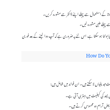
 سے پہلے طبی مشورہ لیں۔
لنا یا بولنا ہو سکتا ہے، اس لئے یہ ضروری ہے کہ آپ دوا لینے کے بعد فوری
How Do Yo
ے مریض آرام دہ محسوس کرتے ہیں۔