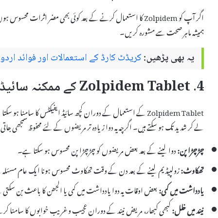
اگر آپ کو Zolpidem کا استعمال کرنے کے بعد کوئی بھی مضر اثرات م
ہمیشہ ماہر صحت سے مشورہ کریں۔
یہ بھی پڑھیں:
کریڈٹ کارڈ کے استعمالات اور فوائد اردو
4. Zolpidem Tablet کے ممکنہ سائیڈ ایفیکٹس
Zolpidem Tablet کے استعمال کے دوران کچھ سائیڈ ایفیکٹس کا سامنا ہ
لے کر شدید تک ہو سکتے ہیں۔ اگرچہ یہ دوا زیادہ تر مریضوں کے لئے محفوظ سمجھی جاتی 
چڑچڑا پن:
دوا لینے کے بعد بعض مریضوں کو چڑچڑا پن محسوس ہو سکتا ہے۔
تھکاوٹ:
زولپیڈیم لینے کے بعد دن کے وقت تھکاوٹ محسوس ہونا ایک عام مسئلہ
یادداشت میں کمی:
بعض اوقات یہ دوا یادداشت میں کمی یا الجھن کا باعث بن سکتی
نیند میں خلل:
کبھی کبھار، مریض نیند کے دوران عجیب و غریب خوابوں کا سامنا کر