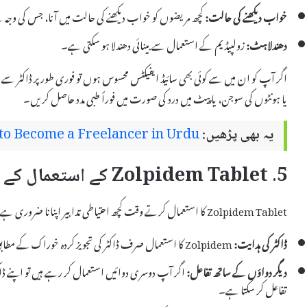
خواب دیکھنے کی حالت:
کچھ مریضوں کو خواب دیکھنے کی حالت میں آنا، جس کی وجہ س
دھندلاہٹ:
زولپیڈیم کے استعمال سے بینائی دھندلا ہو سکتی ہے۔
اگر آپ کو ان میں سے کوئی بھی سائیڈ ایفیکٹس محسوس ہوں تو فوری طور پر ڈاکٹر سے
یا ہونٹوں کی سوجن، یا پیٹ میں درد کی صورت میں فوراً طبی مدد حاصل کریں۔
یہ بھی پڑھیں:
o Become a Freelancer in Urdu
5. Zolpidem Tablet کے استعمال کے دوران احتیاطی تدابیر
Zolpidem Tablet کا استعمال کرتے وقت کچھ احتیاطی تدابیر اپنانا ضروری ہے تاکہ ممکنہ خطرات سے بچا جا سکے۔ یہ تدابیر درج ذیل ہیں:
ڈاکٹر کی ہدایت:
Zolpidem کا استعمال صرف ڈاکٹر کی تجویز کردہ خوراک کے مطابق کریں۔
دیگر دواؤں کے ساتھ تفاعل:
تفاعل کر سکتا ہے۔