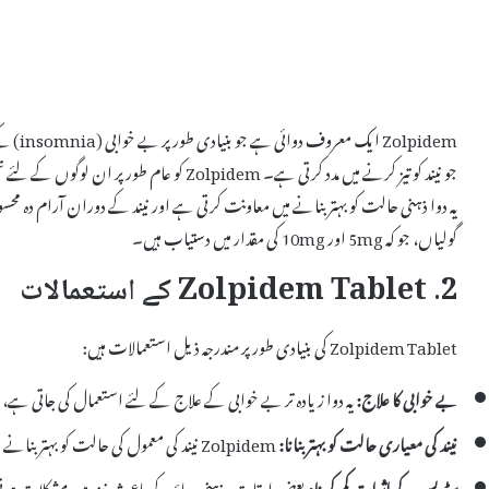
olpidem
جو نیند کو تیز کرنے میں مدد کرتی ہے۔ Zolpidem
گولیاں، جو کہ 5mg اور 10mg کی مقدار میں دستیاب ہیں۔
2. Zolpidem Tablet کے استعمالات
Zolpidem Tablet کی بنیادی طور پر مندرجہ ذیل استعمالات ہیں:
بے خوابی کا علاج:
یہ دوا زیادہ تر بے خوابی کے علاج کے لئے استعمال کی جاتی ہے،
نیند کی معیاری حالت کو بہتر بنانا:
Zolpidem نیند کی معمول کی حالت کو بہتر بنانے میں مدد کرتا ہے۔
سٹریس کے اثرات کم کرنا:
بعض اوقات، ذہنی دباؤ کے باعث نیند میں مشکلات ہوتی ہیں، Zolpidem ان حالات میں بھی معاون ہ