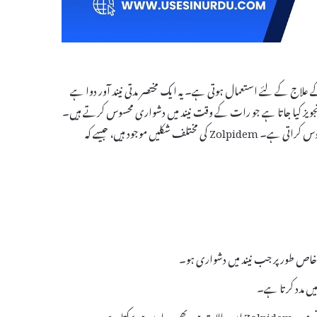
Z ایک معروف دوائی ہے جو بنیادی طور پر بے خوابی (insomnia) کے علاج کے لئے استعمال ہوتی ہے۔ یہ ایک مختصر مدتی نیند آور دوا ہے
 کو عام طور پر ان لوگوں کے لئے تجویز کیا جاتا ہے جو رات کے وقت نیند میں دشواری محسوس کرتے ہیں۔
یہ دوا ذہنی حالت کو بہتر بنانے میں معاونت کرتی ہے اور نیند کے دوران آرام دہ محسوس کراتی ہے۔ Zolpidem کی مختلف شکلیں موجود ہیں، جیسے کہ
 خاص طور پر جب نیند میں دشواری ہو۔
و سکتا ہے۔