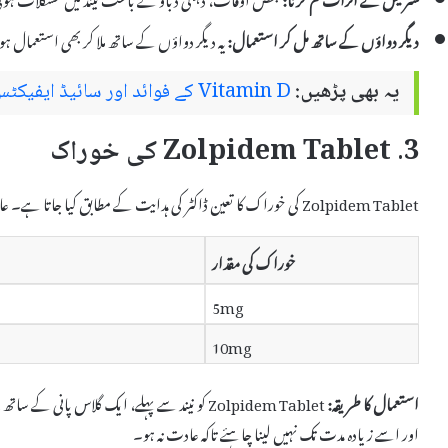
دیگر دواؤں کے ساتھ مل کر استعمال:
یہ دیگر دواؤں کے ساتھ ملا کر بھی استعمال ہو 
یہ بھی پڑھیں:
Vitamin D کے فوائد اور سائیڈ ایفیکٹس
3. Zolpidem Tablet کی خوراک
Zolpidem Tablet کی خوراک کا تعین ڈاکٹر کی ہدایت کے مطابق کیا جاتا ہے۔ عام طور پر درج ذیل خوراک کی تجویز کی جاتی ہے:
خوراک کی مقدار
5mg
10mg
استعمال کا طریقہ:
Zolpidem Tablet کو نیند سے پہلے، ایک گلاس پانی
اور اسے زیادہ مدت تک نہیں لینا چاہئے تاکہ عادت نہ ہو۔