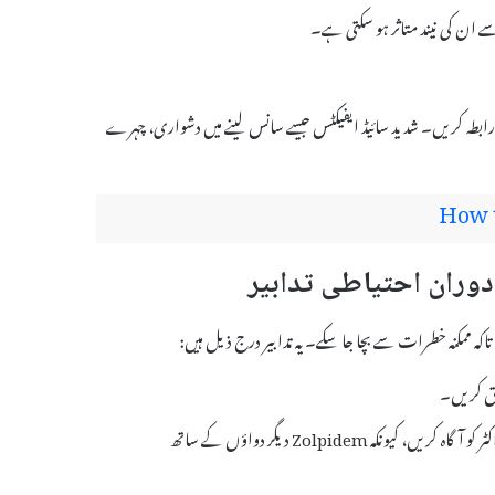
ے ان کی نیند متاثر ہو سکتی ہے۔
 رابطہ کریں۔ شدید سائیڈ ایفیکٹس جیسے سانس لینے میں دشواری، چہرے
How t
اگر آپ دوسری دوائیں استعمال کر رہے ہیں تو اپنے ڈاکٹر کو آگاہ کریں، کیونکہ Zolpidem دیگر دواؤں کے ساتھ