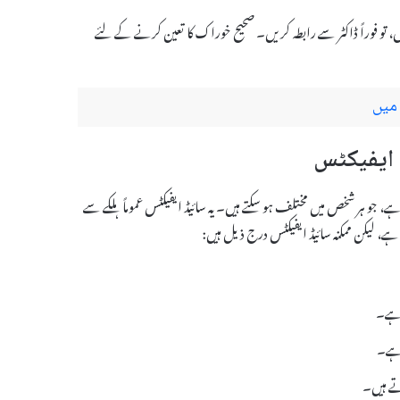
حسوس ہوں، تو فوراً ڈاکٹر سے رابطہ کریں۔ صحیح خوراک کا تعین کرنے کے لئے
 میں
و سکتا ہے، جو ہر شخص میں مختلف ہو سکتے ہیں۔ یہ سائیڈ ایفیکٹس عموماً ہلکے سے
ہے، لیکن ممکنہ سائیڈ ایفیکٹس درج ذیل ہیں:
 ہے۔
 ہے۔
تے ہیں۔