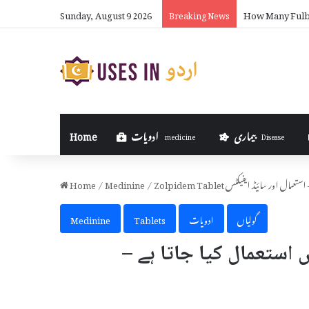
Sunday, August 9 2026
How to Make Mo
Breaking News
بیماری
ادویات
Home
medicine
Disease
تا ہے – استعمال اور سائیڈ ایفیکٹس
/
Medinine
/
Home
گولیاں
ادویات
Tablets
Medinine
ے اور کیوں استعمال کیا جاتا ہے –