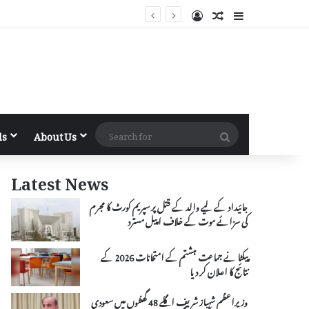
Log In
Random Article
Sidebar
Search
ls
About Us
for
Latest News
جائیداد کے لیے والد کے قتل پر سپریم کورٹ کا مجرم
کی سزائے موت کے خلاف اپیل مسترد
پیکٹا نے جماعت ہشتم کے امتحانات 2026 کے
نتائج کا اعلان کر دیا
وزیراعظم شہباز شریف اگلے 48 گھنٹوں میں سعودی