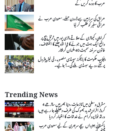
عرب کا دورہ کریں گے
عراق کی سرزمین سے ڈرون حملے، سعودی عرب نے
عراقی سفیر کو طلب کر لیا
کراچی، کیماڑی کے علاقے ماڑی پور میں ٹرٹل بیچ پر
واقع ایک ہٹ میں جوئے کا بڑا اڈہ چلنے کا انکشاف،
خاتون سرغنہ سمیت 40 ملزمان گرفتار
پنجاب حکومت کا بائیکرز سبسڈی منصوبہ، فی لیٹر پیٹرول
پر کتنے روپے سبسڈی ملے گی۔؟ جانیے۔
Trending News
مشرق وسطیٰ میں تنازعات، دنیا بھر میں ساڑھے 4
کروڑ افراد شدید بھوک کی طرف دھکیلے جا رہے ہیں:
ورلڈ فوڈ پروگرام نے خدشات کا اظہار کر دیا
پاکستانی جڑواں بچے سرجری کے لیے سعودی عرب
پہنچ گئے