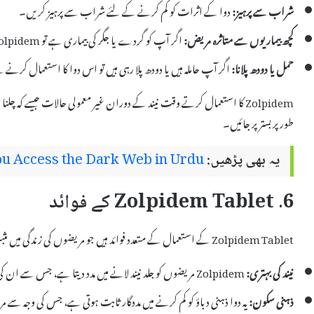
شراب سے پرہیز:
دوا کے اثرات کو کم کرنے کے لئے شراب سے پرہیز کریں۔
کچھ بیماریوں سے متاثرہ مریض:
اگر آپ کو گردے یا جگر کی بیماری ہے تو Zolpidem کے استعمال سے پہلے اپنے ڈاکٹر سے مشورہ کریں۔
حمل یا دودھ پلانا:
اگر آپ حاملہ ہیں یا دودھ پلا رہی ہیں تو اس دوا کا استعمال کرنے
Zolpidem کا استعمال کرتے وقت نیند کے دوران غیر معمولی حالات جیسے کہ چ
طور پر بستر پر جائیں۔
یہ بھی پڑھیں:
u Access the Dark Web in Urdu
6. Zolpidem Tablet کے فوائد
Zolpidem Tablet کے استعمال کے متعدد فوائد ہیں جو مریضوں کی زندگی میں مثبت تبدیلیاں لا سکتے ہیں۔ ان فوائد میں شامل ہیں:
نیند کی بہتری:
Zolpidem مریضوں کو جلد نیند لانے میں مدد دیتا ہے، جس سے ان کی نیند کی کیفیت میں بہتری آتی ہے۔
ذہنی سکون:
یہ دوا ذہنی دباؤ کو کم کرنے میں مددگار ثابت ہوتی ہے، جس کی وجہ س