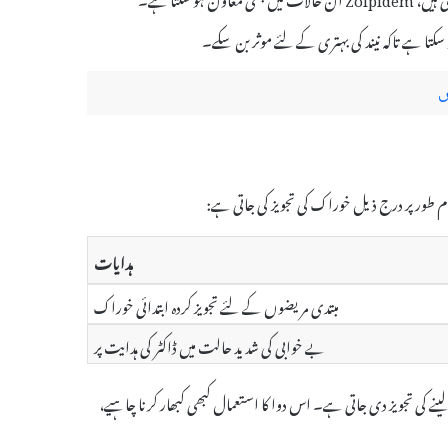
سکتا ہے تاکہ نیند کی بہتری کے لئے موثر بن سکے۔
ہدایات
مبتدی مریضوں کے لئے تجویز کردہ ابتدائی خوراک
بے خوابی کی شدید حالت میں ڈاکٹر کی ہدایت پر
 کے ساتھ لینے کی تجویز دی جاتی ہے۔ اس دوا کا استعمال کبھی کبھار کرنا چاہیے،