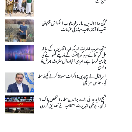
گوگی علاؤ الدین بارڈ مارخور پنجاب اسکواش چیمپئن
شپ کا آغاز، ٹاپ سیڈز کی فتوحات
متحدہ عرب امارات امریکہ اور اتحادیوں کے ساتھ
مل کر آبنائے ہرمز کو طاقت کے ذریعے کھلوانے کی
تیاری کر رہا ہے، امریکی اخباروال سٹریٹ جرنل کا
دعویٰ
اسرائیل نے جوہری مذاکرات سبوتاژ کرنے کیلئے حملہ
کیا، عباس عراقچی
شیخ زاید ہوائی اڈے پر ڈرون حملہ، 1 شخص ہلاک 7
زخمی، ابوظبی ائیرپورٹ انتظامیہ نے تصدیق کر دی