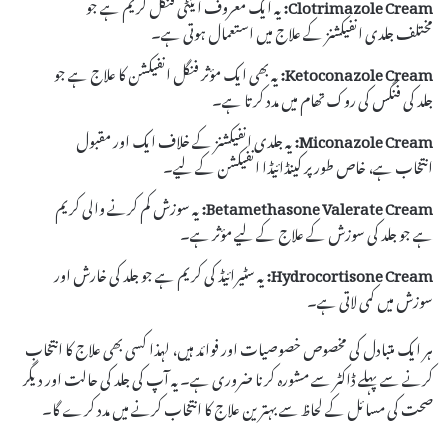
Clotrimazole Cream:
یہ ایک معروف اینٹی فنگل کریم ہے جو
مختلف جلدی انفیکشنز کے علاج میں استعمال ہوتی ہے۔
Ketoconazole Cream:
یہ بھی ایک مؤثر فنگل انفیکشن کا علاج ہے جو
جلد کی فنگس کی روک تھام میں مدد کرتا ہے۔
Miconazole Cream:
یہ جلدی انفیکشنز کے خلاف ایک اور مقبول
انتخاب ہے، خاص طور پر کینڈائیڈا انفیکشن کے لیے۔
Betamethasone Valerate Cream:
یہ سوزش کم کرنے والی کریم
ہے جو جلد کی سوزش کے علاج کے لیے مؤثر ہے۔
Hydrocortisone Cream:
یہ سٹیرائیڈ کی کریم ہے جو جلد کی خارش اور
سوزش میں کمی لاتی ہے۔
ہر ایک متبادل کی مخصوص خصوصیات اور فوائد ہیں، لہذا کسی بھی علاج کا انتخاب
کرنے سے پہلے ڈاکٹر سے مشورہ کرنا ضروری ہے۔ یہ آپ کی جلد کی حالت اور دیگر
صحت کی مسائل کے لحاظ سے بہترین علاج کا انتخاب کرنے میں مدد کرے گا۔