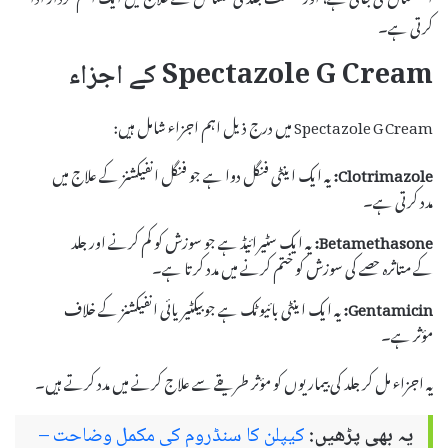
کرتی ہے۔
Spectazole G Cream کے اجزاء
Spectazole G Cream میں درج ذیل اہم اجزاء شامل ہیں:
Clotrimazole:
یہ ایک اینٹی فنگل دوا ہے جو فنگل انفیکشنز کے علاج میں
مدد کرتی ہے۔
Betamethasone:
یہ ایک سٹیرائیڈ ہے جو سوزش کو کم کرنے اور جلد
کے متاثرہ حصے کی سوزش کو ختم کرنے میں مدد کرتا ہے۔
Gentamicin:
یہ ایک اینٹی بائیوٹک ہے جو بیکٹیریائی انفیکشنز کے خلاف
مؤثر ہے۔
یہ اجزاء مل کر جلد کی بیماریوں کو مؤثر طریقے سے علاج کرنے میں مدد کرتے ہیں۔
یہ بھی پڑھیں:
کیپلن کا سنڈروم کی مکمل وضاحت –