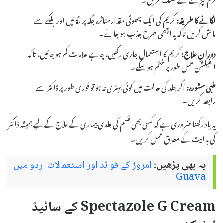
لگانے کا طریقہ:
کریم کی ایک چھوٹی مقدار متاثرہ جگہ پر لگائیں اور ہلکے سے
مالش کریں تاکہ یہ اچھی طرح جذب ہو جائے۔
دورانِ علاج:
کریم کا استعمال جاری رکھیں، چاہے علامات کم ہو جائیں، تاکہ
انفیکشن مکمل طور پر ختم ہو سکے۔
طبی مشورہ:
اگر جلد کی حالت میں کوئی بہتری نہ ہو تو فوری طور پر ڈاکٹر سے
رابطہ کریں۔
یہ یاد رکھنا ضروری ہے کہ کسی بھی قسم کی جلدی بیماری کے علاج کے لیے ہمیشہ ڈاکٹر
کی ہدایت کے مطابق عمل کریں۔
یہ بھی پڑھیں:
امروڑ کے فوائد اور استعمالات اردو میں
Guava
Spectazole G Cream کے سائیڈ