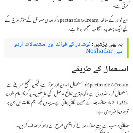
کرتی ہے۔
ان فوائد کے ساتھ، Spectazole G Cream کو جلدی مسائل کے مؤثر علاج کے
لیے ایک پسندیدہ انتخاب سمجھا جاتا ہے۔
یہ بھی پڑھیں:
نوشادر کے فوائد اور استعمالات اردو
میں Noshadar
استعمال کے طریقے
Spectazole G Cream کا استعمال آسان اور موثر ہے، لیکن صحیح طریقے سے
استعمال کرنا ضروری ہے تاکہ بہترین نتائج حاصل کیے جا سکیں۔ یہ کریم عام طور پر
روزانہ 1-2 بار متاثرہ جلد کے حصے پر لگائی جاتی ہے۔ یہاں کچھ اہم نکات ہیں جن پر
توجہ دینا ضروری ہے:
صفائی:
سب سے پہلے متاثرہ علاقے کو اچھی طرح سے دھو کر صاف کریں۔
نرم کپڑے سے خشک کریں۔