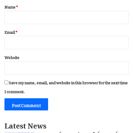
*
Name
*
Email
*
Website
Save my name, email, and website in this browser for the next time
I comment.
Latest News