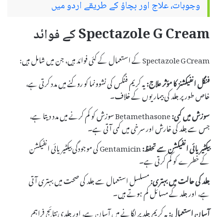
وجوہات، علاج اور بچاؤ کے طریقے اردو میں
Spectazole G Cream کے فوائد
Spectazole G Cream کے استعمال کے کئی فوائد ہیں، جن میں شامل ہیں:
فنگل انفیکشنز کا مؤثر علاج:
یہ کریم فنگس کی نشوونما کو روکنے میں مدد کرتی ہے،
خاص طور پر جلد کی بیماریوں کے خلاف۔
سوزش میں کمی:
Betamethasone سوزش کو کم کرنے میں مدد دیتا ہے،
جس سے جلد کی خارش اور سرخی میں کمی آتی ہے۔
بیکٹیریائی انفیکشن سے تحفظ:
Gentamicin کی موجودگی بیکٹیریائی انفیکشن
کے خطرے کو کم کرتی ہے۔
جلد کی حالت میں بہتری:
مسلسل استعمال سے جلد کی صحت میں بہتری آتی
ہے، اور جلد کے مسائل کم ہوتے ہیں۔
آسان استعمال:
یہ کریم جلد پر لگانے میں آسان ہے، اور جلدی نتائج فراہم