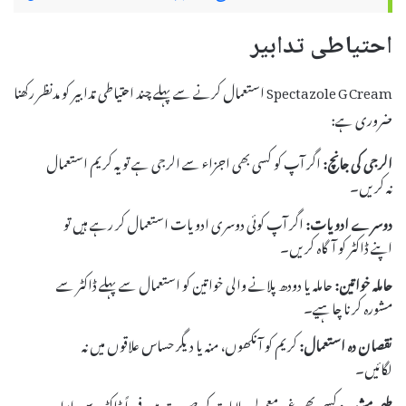
احتیاطی تدابیر
Spectazole G Cream استعمال کرنے سے پہلے چند احتیاطی تدابیر کو مدنظر رکھنا
ضروری ہے:
الرجی کی جانچ:
اگر آپ کو کسی بھی اجزاء سے الرجی ہے تو یہ کریم استعمال
نہ کریں۔
دوسرے ادویات:
اگر آپ کوئی دوسری ادویات استعمال کر رہے ہیں تو
اپنے ڈاکٹر کو آگاہ کریں۔
حاملہ خواتین:
حاملہ یا دودھ پلانے والی خواتین کو استعمال سے پہلے ڈاکٹر سے
مشورہ کرنا چاہیے۔
نقصان دہ استعمال:
کریم کو آنکھوں، منہ یا دیگر حساس علاقوں میں نہ
لگائیں۔
طبی مشورہ:
کسی بھی غیر معمولی علامات کی صورت میں فوراً ڈاکٹر سے رابطہ