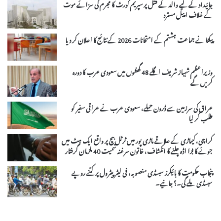
جائیداد کے لیے والد کے قتل پر سپریم کورٹ کا مجرم کی سزائے موت
کے خلاف اپیل مسترد
پیکٹا نے جماعت ہشتم کے امتحانات 2026 کے نتائج کا اعلان کر دیا
وزیراعظم شہباز شریف اگلے 48 گھنٹوں میں سعودی عرب کا دورہ
کریں گے
عراق کی سرزمین سے ڈرون حملے، سعودی عرب نے عراقی سفیر کو
طلب کر لیا
کراچی، کیماڑی کے علاقے ماڑی پور میں ٹرٹل بیچ پر واقع ایک ہٹ میں
جوئے کا بڑا اڈہ چلنے کا انکشاف، خاتون سرغنہ سمیت 40 ملزمان گرفتار
پنجاب حکومت کا بائیکرز سبسڈی منصوبہ، فی لیٹر پیٹرول پر کتنے روپے
سبسڈی ملے گی۔؟ جانیے۔