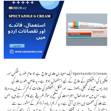
Spectazole G Cream ایک معیاری جلدی علاج ہے جو عام طور پر فنگس اور
بیکٹیریا کی انفیکشنز کے علاج کے لیے استعمال ہوتا ہے۔ یہ خاص طور پر جلد کی
بیماریوں جیسے کہ کھجلی، پھوڑے، اور فنگل انفیکشنز کی علامات کو کم کرنے میں مدد دیتا
ہے۔ اس میں موجود فعال اجزاء جلد کی سطح پر مؤثر طریقے سے کام کرتے ہیں، جس
سے جلد کی صحت میں بہتری آتی ہے۔ یہ کریم زیادہ تر ڈاکٹر کے مشورے سے
استعمال کی جاتی ہے، اور مختلف جلدی مسائل کے علاج میں ایک اہم کردار ادا