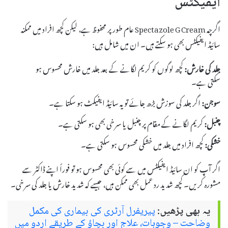
ایفیکٹس
اگرچہ Spectazole G Cream عام طور پر محفوظ ہے، لیکن کچھ افراد میں ممکنہ
سائیڈ ایفیکٹس بھی ہو سکتے ہیں۔ ان میں شامل ہیں:
جلد کی خارش:
کچھ لوگوں کو کریم لگانے کے بعد جلد میں خارش محسوس ہو
سکتی ہے۔
سوجن:
اگر جلد کی سوزش بڑھ جائے تو یہ سائیڈ ایفیکٹ ہو سکتا ہے۔
چنبل:
کریم لگانے کے مقام پر چنبل یا سرخی بھی ہو سکتی ہے۔
خشکی:
کچھ افراد میں جلد میں خشکی محسوس ہو سکتی ہے۔
اگر آپ کو ان سائیڈ ایفیکٹس میں سے کوئی بھی محسوس ہو تو فوراً اپنے ڈاکٹر سے
مشورہ کریں۔ کچھ شدید رد عمل بھی ممکن ہیں، جیسے کہ شدید خارش یا جلد کی سرخی۔
یہ بھی پڑھیں:
پیریفرل آرٹری کی بیماری کی مکمل
وضاحت – وجوہات، علاج اور بچاؤ کے طریقے اردو میں