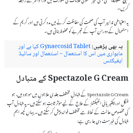
کریں۔
یہ احتیاطی تدابیر آپ کی صحت کی حفاظت کرنے میں مدد کرتی ہیں اور کریم کے
استعمال کے دوران آپ کے تجربے کو محفوظ بناتی ہیں۔
یہ بھی پڑھیں:
Gynaecosid Tablet کیا ہے اور
ماہواری میں اس کا استعمال – استعمال اور سائیڈ
ایفیکٹس
Spectazole G Cream کے متبادل
Spectazole G Cream کے متبادل مختلف جلدی علاجوں میں موجود ہیں، جو
فنگل اور بیکٹیریائی انفیکشنز کے علاج کے لیے مؤثر ثابت ہو سکتے ہیں۔ یہ متبادل آپ
کی مخصوص حالت کے لحاظ سے مختلف فوائد پیش کر سکتے ہیں۔ یہاں کچھ اہم
متبادل کی فہرست دی جا رہی ہے: