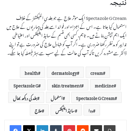
نتیجہ
Spectazole G Cream ایک مؤثر علاج ہے جو جلدی انفیکشنز کے خلاف
استعمال کیا جاتا ہے۔ اس کے اجزاء اور فوائد اسے جلد کی بیماریوں کے علاج میں
ایک اہم آپشن بناتے ہیں۔ تاہم، کسی بھی قسم کے سائیڈ ایفیکٹس اور احتیاطی
تدابیر کو مدنظر رکھنا ضروری ہے۔ اگر آپ کو متبادل علاج کی ضرورت ہے تو اپنے
ڈاکٹر سے مشورہ کریں تاکہ آپ کی حالت کے لیے سب سے بہتر فیصلہ کیا جا سکے۔
health
dermatology
cream
Spectazole G
skin treatment
medicine
Spectazole G Cream
استعمال
جلد کی دیکھ بھال
دوا
سائیڈ ایفیکٹس
علاج
LinkedIn
Tumblr
Pinterest
Reddit
Share via Email
Print