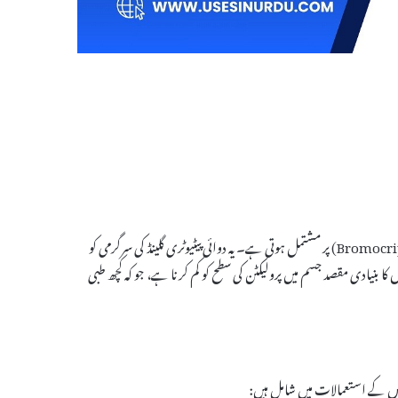
Parlodel Tablet ایک نسخے کی دوائی ہے جو بنیادی طور پر بروموکریپٹائن (Bromocriptine) پر مشتمل ہوتی ہے۔ یہ دوائی پیٹیوٹری گلینڈ کی سرگرمی کو
نیادی مقصد جسم میں پرولیکٹن کی سطح کو کم کرنا ہے، جو کہ کچھ طبی