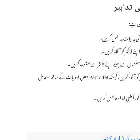
 کی ہدایات پر عمل کریں۔
پنے ڈاکٹر کو آگاہ کریں۔
 استعمال سے پہلے اپنے ڈاکٹر سے مشورہ کریں۔
کسی بھی دوسری دوائیوں کے استعمال کے بارے میں اپنے ڈاکٹر کو آگاہ کریں، کیونکہ Parlodel بعض ادویات کے ساتھ متعامل
فوراً طبی امداد حاصل کریں۔