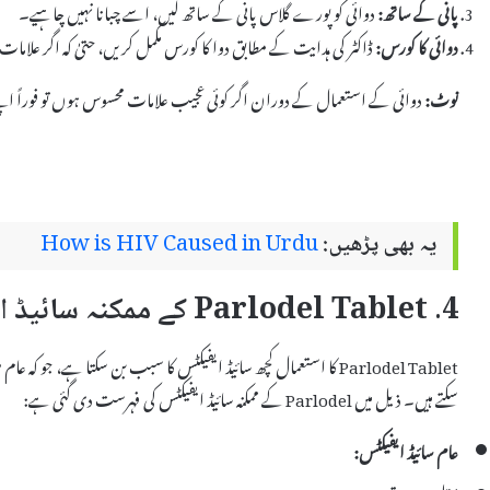
پانی کے ساتھ:
دوائی کو پورے گلاس پانی کے ساتھ لیں، اسے چبانا نہیں چاہیے۔
دوائی کا کورس:
ڈاکٹر کی ہدایت کے مطابق دوا کا کورس مکمل کریں، حتیٰ کہ اگر علامات 
نوٹ:
دوائی کے استعمال کے دوران اگر کوئی عجیب علامات محسوس ہوں تو فوراً اپ
یہ بھی پڑھیں:
How is HIV Caused in Urdu
4. Parlodel Tablet کے ممکنہ سائیڈ ایفیکٹس
Parlodel Tablet کا استعمال کچھ سائیڈ ایفیکٹس کا سبب بن سکتا ہے، جو
سکتے ہیں۔ ذیل میں Parlodel کے ممکنہ سائیڈ ایفیکٹس کی فہرست دی گئی ہے:
عام سائیڈ ایفیکٹس: