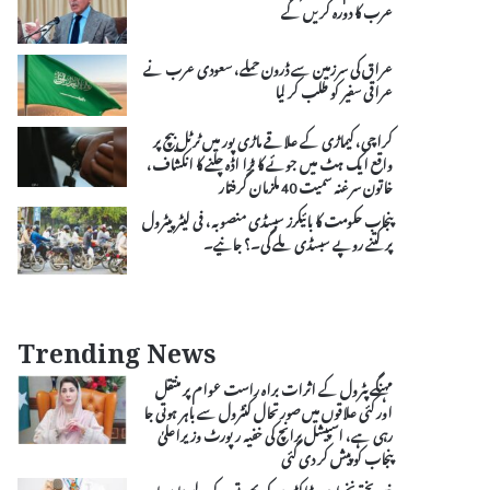
عرب کا دورہ کریں گے
عراق کی سرزمین سے ڈرون حملے، سعودی عرب نے
عراقی سفیر کو طلب کر لیا
کراچی، کیماڑی کے علاقے ماڑی پور میں ٹرٹل بیچ پر
واقع ایک ہٹ میں جوئے کا بڑا اڈہ چلنے کا انکشاف،
خاتون سرغنہ سمیت 40 ملزمان گرفتار
پنجاب حکومت کا بائیکرز سبسڈی منصوبہ، فی لیٹر پیٹرول
پر کتنے روپے سبسڈی ملے گی۔؟ جانیے۔
Trending News
مہنگے پٹرول کے اثرات براہ راست عوام پر منتقل
اور کئی علاقوں میں صورتحال کنٹرول سے باہر ہوتی جا
رہی ہے، اسپیشل برانچ کی خفیہ رپورٹ وزیراعلیٰ
پنجاب کو پیش کر دی گئی
خیبرپختونخوا میں ڈاکٹروں کی بھرتی کے لیے نیا معیار