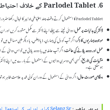
6. Parlodel Tablet کے خلاف احتیاطی تدابیر
Parlodel Tablet کا استعمال کرتے وقت چند احتیاطی تدابیر کا خیال رکھنا ضروری ہے:
ڈاکٹر کی ہدایات پر عمل:
دوائی لینے سے پہلے اپنے ڈاکٹر سے مکمل مشورہ کریں اور ان
موجودہ بیماریوں کا ذکر:
اگر آپ کو دل کی بیماری، ذیابیطس، یا دیگر طبی مسائل ہیں تو ا
حمل اور دودھ پلانے کی حالت:
اگر آپ حاملہ ہیں یا دودھ پلاتی ہیں تو اس دوائی کے
منشیات کی تاریخ:
ہو سکتی ہے۔
ہنگامی صورت حال:
اگر دوائی کے استعمال کے دوران کوئی شدید علامت ظاہر ہو تو 
یہ بھی پڑھیں:
Selanz Sr کیا ہے اور اس کے استعمال اور سائیڈ ایفیکٹس