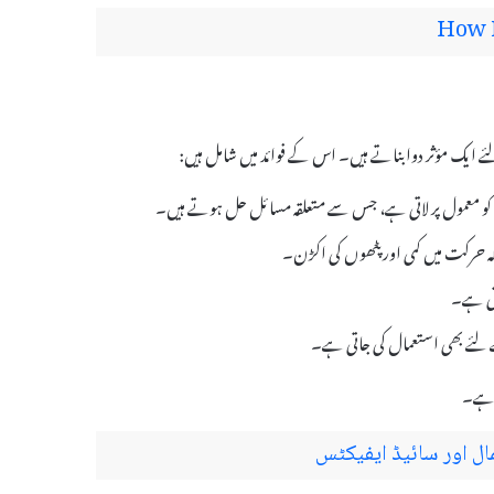
How M
ی سطح کو معمول پر لاتی ہے، جس سے متعلقہ مسائل حل ہوتے ہیں۔
ے کہ حرکت میں کمی اور پٹھوں کی اکڑن۔
وتی ہے۔
 لئے بھی استعمال کی جاتی ہے۔