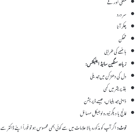
متلی اور قے
سر درد
چکر آنا
تھکن
ہاضمے کی خرابی
زیادہ سنگین سائیڈ ایفیکٹس:
دل کی دھڑکن میں تبدیلی
بلڈ پریشر میں کمی
ذہنی تبدیلیاں، جیسے ڈپریشن
فالج یا دیگر نیورولوجیکل مسائل
نوٹ:
اگر آپ کو مذکورہ بالا علامات میں سے کوئی بھی محسوس ہو تو فوراً اپنے ڈاکٹر 