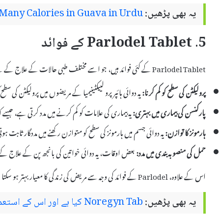
یہ بھی پڑھیں:
any Calories in Guava in Urdu
5. Parlodel Tablet کے فوائد
Parlodel Tablet کے کئی فوائد ہیں، جو اسے مختلف طبی حالات کے علاج کے لئے ایک مؤثر دوا بناتے ہیں۔ اس کے فوائد میں شامل ہیں:
پرولیکٹن کی سطح کو کم کرنا:
یہ دوائی ہائپر پرو لییکٹینیمیا کے مریضوں میں پرولیکٹن ک
پارکنسن کی بیماری میں بہتری:
یہ بیماری کی علامات کو کم کرنے میں مدد کرتی ہے، جیس
ہارمونز کا توازن:
یہ دوائی جسم میں ہارمونز کی سطح کو متوازن رکھنے میں مددگار ثابت ہ
حمل کی منصوبہ بندی میں مدد:
بعض اوقات، یہ دوائی خواتین کی بانجھ پن کے علاج کے
اس کے علاوہ، Parlodel کے فوائد کی وجہ سے مریض کی زندگی کا معیار بہتر ہو سکتا ہے۔
یہ بھی پڑھیں:
Noregyn Tab کیا ہے اور اس کے استعمال اور سائیڈ ایفیکٹس