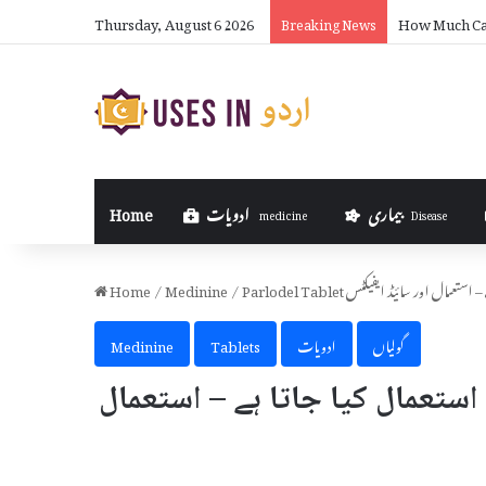
Thursday, August 6 2026
How Much Can
Breaking News
بیماری
ادویات
Home
medicine
Disease
جاتا ہے – استعمال اور سائیڈ ایفیکٹس
/
Medinine
/
Home
گولیاں
ادویات
Tablets
Medinine
ے اور کیوں استعمال کیا جاتا ہے – استعمال