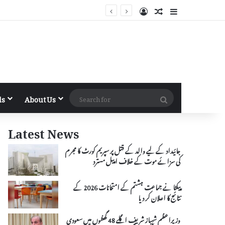
Log In
Random Article
Sidebar
Search
ls
About Us
for
Latest News
جائیداد کے لیے والد کے قتل پر سپریم کورٹ کا مجرم
کی سزائے موت کے خلاف اپیل مسترد
پیکٹا نے جماعت ہشتم کے امتحانات 2026 کے
نتائج کا اعلان کر دیا
وزیراعظم شہباز شریف اگلے 48 گھنٹوں میں سعودی