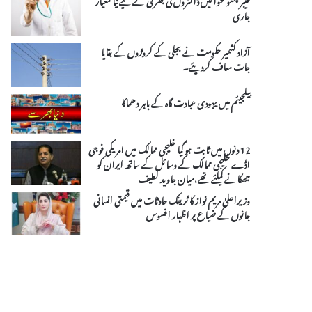
جاری
آزاد کشمیر حکومت نے بجلی کے کروڑوں کے بقایا
جات معاف کردیئے۔
بیلجیئم میں یہودی عبادت گاہ کے باہر دھماکا
12 دنوں میں ثابت ہو گیا خلیجی ممالک میں امریکی فوجی
اڈے خلیجی ممالک کے وسائل کے ساتھ ایران کو
جھکانے کیلئے تھے،میان جاوید لطیف
وزیراعلیٰ مریم نواز کا ٹریفک حادثات میں قیمتی انسانی
جانوں کے ضیاع پر اظہار افسوس