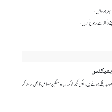
بہتر ہو جائیں۔
نے ڈاکٹر سے رجوع کریں۔
 کہ عام طور پر ہلکے ہوتے ہیں، لیکن کچھ لوگ زیادہ سنگین مسائل کا بھی سامنا کر