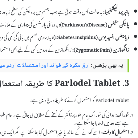
ہائپر پرو لییکٹینیمیا:
یہ حالت اُس وقت ہوتی ہے جب جسم میں پرولیکٹن کی سطح زیادہ ہ
پالیکن سٹینس (Parkinson's Disease):
یہ دوائی پارکنسن کی بیماری کے علامات
ذیابیطس انسپدیوس (Diabetes Insipidus):
یہ بیماری جسم میں پانی کی کمی کی
زائگومازین (Zygomatic Pain):
زائگومازین کے درد میں کمی کے لیے بھی استعما
یہ بھی پڑھیں:
ارق مکوہ کے فوائد اور استعمالات اردو میں q e Makoh
3. Parlodel Tablet کا طریقہ استعمال
Parlodel Tablet کو استعمال کرنے کا طریقہ درج ذیل ہے:
خوراک:
ہے، جسے بعد میں بڑھایا جا سکتا ہے۔
استعمال کا وقت:
اسے کھانے کے ساتھ یا بغیر استعمال کیا جا سکتا ہے، مگر ایک ہی 