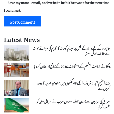
Save my name, email, and website in this browser for the next time
I comment.
Latest News
جائیداد کے لیے والد کے قتل پر سپریم کورٹ کا مجرم کی سزائے موت
کے خلاف اپیل مسترد
پیکٹا نے جماعت ہشتم کے امتحانات 2026 کے نتائج کا اعلان کر دیا
وزیراعظم شہباز شریف اگلے 48 گھنٹوں میں سعودی عرب کا دورہ
کریں گے
عراق کی سرزمین سے ڈرون حملے، سعودی عرب نے عراقی سفیر کو
طلب کر لیا