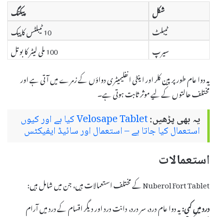
شکل
پیکنگ
ٹیبلٹ
10 ٹیبلٹس کا پیک
سیرپ
100 ملی لیٹر کا بوتل
یہ دوا عام طور پر پین کلر اور اینٹی انفلیمیٹری دواؤں کے زمرے میں آتی ہے اور
مختلف حالتوں کے لیے موثر ثابت ہوتی ہے۔
یہ بھی پڑھیں:
Velosape Tablet کیا ہے اور کیوں
استعمال کیا جاتا ہے – استعمال اور سائیڈ ایفیکٹس
استعمالات
Nuberol Fort Tablet کے مختلف استعمالات ہیں، جن میں شامل ہیں:
درد میں کمی:
یہ دوا عام درد، سر درد، دانت درد اور دیگر اقسام کے درد میں آرام