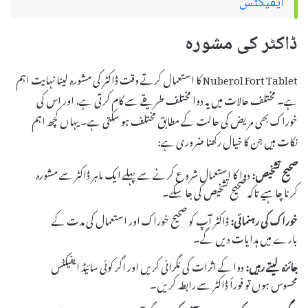
ایفیکٹس
ڈاکٹر کی مشورہ
Nuberol Fort Tablet کا استعمال کرتے وقت ڈاکٹر کی مشورہ لینا نہایت اہم
ہے۔ مختلف حالات میں یہ دوا مختلف طریقے سے کام کرتی ہے، اور اس کی
خوراک بھی مریض کی حالت کے مطابق مختلف ہو سکتی ہے۔ یہاں کچھ اہم
نکات ہیں جن کا خیال رکھنا ضروری ہے:
صحیح تشخیص:
دوا کا استعمال شروع کرنے سے پہلے ایک ماہر ڈاکٹر سے مشورہ
کرنا چاہیے تاکہ صحیح تشخیص کی جا سکے۔
خوراک کی رہنمائی:
ڈاکٹر آپ کو صحیح خوراک اور استعمال کی مدت کے
بارے میں ہدایات دیں گے۔
جائزہ لیتے رہیں:
دوا کے اثرات کی نگرانی کریں اور اگر کوئی سائیڈ ایفیکٹس
محسوس ہوں تو فوراً ڈاکٹر سے رابطہ کریں۔