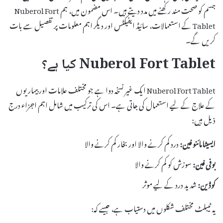
جسم کو صحت مند رکھنے میں مدد دیتے ہیں۔ اس مضمون میں، ہم Nuberol Fort
Tablet کے استعمالات، سائیڈ ایفیکٹس اور دیگر اہم معلومات پر تفصیل سے بات
کریں گے۔
Nuberol Fort Tablet کیا ہے؟
Nuberol Fort Tablet ایک غیر نسخہ دوا ہے جو مختلف علامات اور بیماریوں
کے علاج کے لیے استعمال کی جاتی ہے۔ اس کی ترکیب میں شامل اہم اجزاء درج
ذیل ہیں:
ایسیٹامائنو فین:
درد کم کرنے والا اور بخار کم کرنے والا
بوفی فین:
سوزش کو کم کرنے والا
کوڈین:
شدید درد کے لیے موثر
یہ ٹیبلٹ مختلف شکلوں میں دستیاب ہے، جیسے کہ: