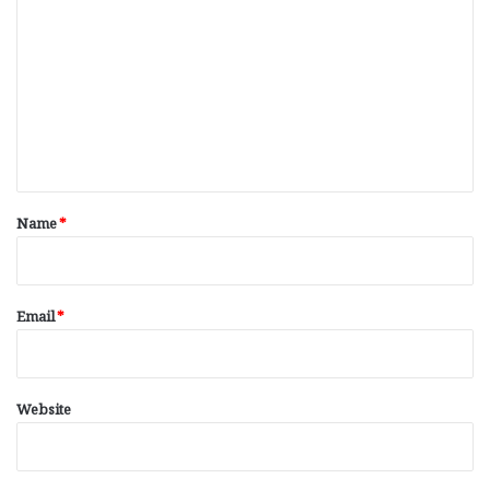
o
m
m
e
n
t
*
Name
*
Email
*
Website