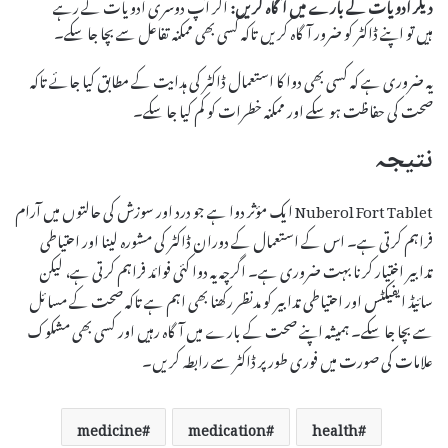
دیگر ادویات کے بارے میں آگاہ کریں:
اگر آپ دوسری ادویات لے رہے
ہیں تو اپنے ڈاکٹر کو ضرور آگاہ کریں تاکہ کسی بھی ممکنہ تفاعل سے بچا جا سکے۔
یہ ضروری ہے کہ کسی بھی دوا کا استعمال ڈاکٹر کی ہدایت کے مطابق کیا جائے تاکہ
صحت کی حفاظت ہو سکے اور ممکنہ خطرات کو کم کیا جا سکے۔
نتیجہ
Nuberol Fort Tablet ایک مؤثر دوا ہے جو درد اور سوزش کی حالتوں میں آرام
فراہم کرتی ہے۔ اس کے استعمال کے دوران ڈاکٹر کی مشورہ لینا اور احتیاطی
تدابیر اختیار کرنا بہت ضروری ہے۔ اگرچہ یہ دوا کئی فوائد فراہم کرتی ہے، لیکن
سائیڈ ایفیکٹس اور احتیاطی تدابیر کو مدنظر رکھنا بھی اہم ہے تاکہ صحت کے مسائل
سے بچا جا سکے۔ ہمیشہ اپنے صحت کے بارے میں آگاہ رہیں اور کسی بھی مشکوک
علامات کی صورت میں فوری طور پر ڈاکٹر سے رابطہ کریں۔
medicine
medication
health