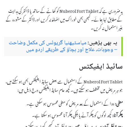
یہ ضروری ہے کہ Nuberol Fort Tablet کو کھانے کے ساتھ یا ڈاکٹر کی ہدایت
کے مطابق لیا جائے۔ کبھی بھی خوراک میں اضافہ نہ کریں اور ڈاکٹر کے مشورہ کے
بغیر استعمال نہ کریں۔
یہ بھی پڑھیں:
میاسٹیھنیا گریوئس کی مکمل وضاحت
– وجوہات، علاج اور بچاؤ کے طریقے اردو میں
سائیڈ ایفیکٹس
Nuberol Fort Tablet کے استعمال سے بعض سائیڈ ایفیکٹس بھی ہو سکتے ہیں،
جو ہر مریض میں مختلف ہو سکتے ہیں۔ کچھ عام سائیڈ ایفیکٹس درج ذیل ہیں:
متلی:
دوا کے استعمال کے بعد مریض کو متلی محسوس ہو سکتی ہے۔
چکر آنا:
کچھ لوگوں کو چکر آنے یا ہلکی چکر آنا محسوس ہو سکتا ہے۔
دھندلا نظر آنا:
بصری مسائل، جیسے دھندلا نظر آنا، کبھی کبھار ہو سکتے ہیں۔