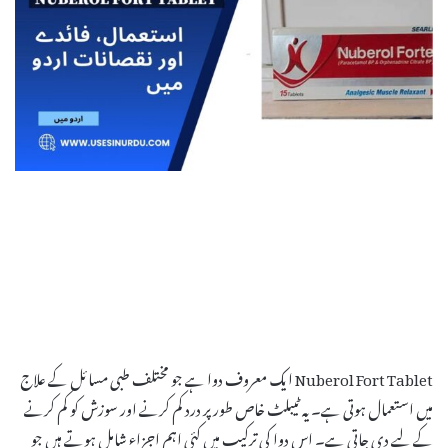
Nuberol Fort Tablet ایک معروف دوا ہے جو مختلف طبی مسائل کے علاج
میں استعمال ہوتی ہے۔ یہ ٹیبلٹ خاص طور پر درد کم کرنے اور سوزش کو کم کرنے
کے لیے دی جاتی ہے۔ اس دوا کی ترکیب میں کئی اہم اجزاء شامل ہوتے ہیں جو