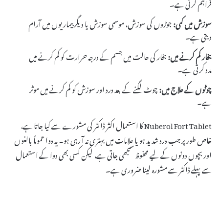
فراہم کرتی ہے۔
سوزش میں کمی:
جوڑوں کی سوزش، موسمی سوزش یا دیگر بیماریوں میں آرام
دیتی ہے۔
بخار کم کرنے میں:
بخار کی حالت میں جسم کے درجہ حرارت کو کم کرنے میں
مدد کرتی ہے۔
چوٹوں کے علاج میں:
چوٹ لگنے کے بعد درد اور سوزش کو کم کرنے میں موثر
ہے۔
Nuberol Fort Tablet کا استعمال اکثر ڈاکٹر کی مشورے سے کیا جاتا ہے،
خاص طور پر جب درد شدید ہو یا علامات میں بہتری نہ آ رہی ہو۔ یہ دوا عموماً بالغوں
اور بچوں دونوں کے لیے محفوظ سمجھی جاتی ہے، لیکن کسی بھی دوا کے استعمال
سے پہلے ڈاکٹر سے مشورہ لینا ضروری ہے۔