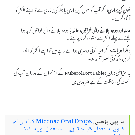
خون کی بیماری:
اگر آپ کو خون کی بیماری یا جگر کی بیماری ہے تو اپنے ڈاکٹر کو
آگاہ کریں۔
حاملہ اور دودھ پلانے والی خواتین:
حاملہ یا دودھ پلانے والی خواتین کو یہ دوا
لینے سے پہلے ڈاکٹر سے مشورہ کرنا چاہئے۔
دیگر ادویات:
اگر آپ کوئی دوسری دوا لے رہے ہیں تو اپنے ڈاکٹر کو آگاہ
کریں تاکہ کوئی مضر اثر نہ ہو۔
یہ احتیاطی تدابیر Nuberol Fort Tablet کے استعمال کے دوران آپ کی
صحت کی حفاظت کے لیے ضروری ہیں۔
یہ بھی پڑھیں:
Miconaz Oral Drops کیا ہیں اور
کیوں استعمال کیا جاتا ہے – استعمال اور سائیڈ