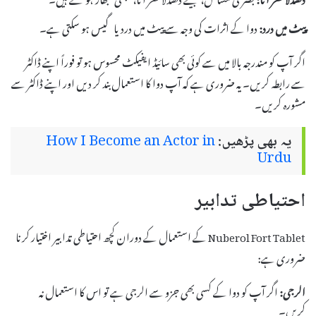
پیٹ میں درد:
دوا کے اثرات کی وجہ سے پیٹ میں درد یا گیس ہو سکتی ہے۔
اگر آپ کو مندرجہ بالا میں سے کوئی بھی سائیڈ ایفیکٹ محسوس ہو تو فوراً اپنے ڈاکٹر
سے رابطہ کریں۔ یہ ضروری ہے کہ آپ دوا کا استعمال بند کر دیں اور اپنے ڈاکٹر سے
مشورہ کریں۔
یہ بھی پڑھیں:
How I Become an Actor in
Urdu
احتیاطی تدابیر
Nuberol Fort Tablet کے استعمال کے دوران کچھ احتیاطی تدابیر اختیار کرنا
ضروری ہے:
الرجی:
اگر آپ کو دوا کے کسی بھی جزو سے الرجی ہے تو اس کا استعمال نہ
کریں۔