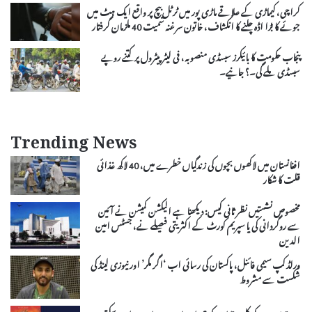
کراچی، کیماڑی کے علاقے ماڑی پور میں ٹرٹل بیچ پر واقع ایک ہٹ میں
جوئے کا بڑا اڈہ چلنے کا انکشاف، خاتون سرغنہ سمیت 40 ملزمان گرفتار
پنجاب حکومت کا بائیکرز سبسڈی منصوبہ، فی لیٹر پیٹرول پر کتنے روپے
سبسڈی ملے گی۔؟ جانیے۔
Trending News
افغانستان میں لاکھوں بچوں کی زندگیاں خطرے میں، 40 لاکھ غذائی
قلت کا شکار
مخصوص نشستیں نظر ثانی کیس: دیکھنا ہے الیکشن کمیشن نے آئین
سے روگردانی کی یا سپریم کورٹ کے اکثریتی فیصلے نے، جسٹس امین
الدین
ورلڈ کپ سیمی فائنل، پاکستان کی رسائی اب ‘اگر مگر’ اور نیوزی لینڈ کی
شکست سے مشروط