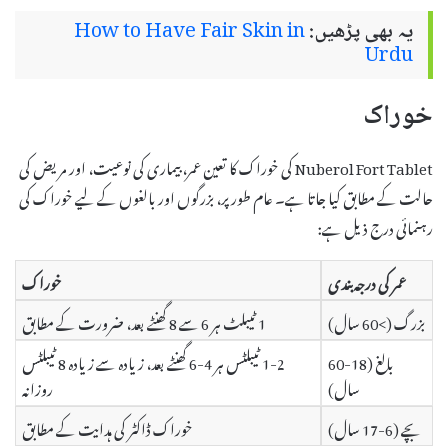
یہ بھی پڑھیں:
How to Have Fair Skin in
Urdu
خوراک
Nuberol Fort Tablet کی خوراک کا تعین عمر، بیماری کی نوعیت، اور مریض کی
حالت کے مطابق کیا جاتا ہے۔ عام طور پر، بزرگوں اور بالغوں کے لیے خوراک کی
رہنمائی درج ذیل ہے:
عمر کی درجہ بندی
خوراک
بزرگ (>60 سال)
1 ٹیبلٹ ہر 6 سے 8 گھنٹے بعد، ضرورت کے مطابق
بالغ (18-60
1-2 ٹیبلٹس ہر 4-6 گھنٹے بعد، زیادہ سے زیادہ 8 ٹیبلٹس
سال)
روزانہ
بچے (6-17 سال)
خوراک ڈاکٹر کی ہدایت کے مطابق