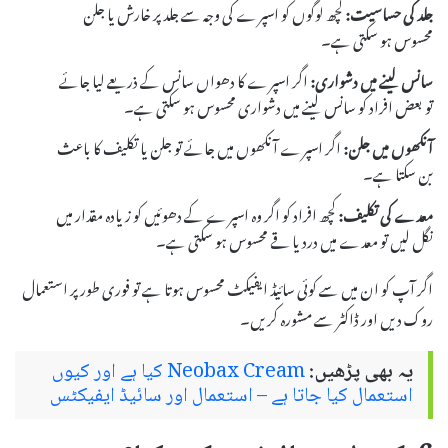
جلد کی حساسیت:
کچھ لوگوں کو اسپرے کی وجہ سے جلد پر خارش یا جلن
محسوس ہو سکتی ہے۔
سانس لینے میں دشواری:
اگر اسپرے کا دھواں سانس کے ذریعے لیا جائے
تو بعض افراد کو سانس لینے میں دشواری محسوس ہو سکتی ہے۔
آنکھوں میں جلن:
اگر اسپرے آنکھوں میں جائے تو جلن یا تکلیف کا باعث
بن سکتا ہے۔
معدے کی تکلیف:
کچھ افراد کو اگر وہ اسپرے کے دھوئیں کو زیادہ مقدار میں
نگل لیں تو معدے میں درد یا قے محسوس ہو سکتی ہے۔
اگر آپ کو ان میں سے کوئی سائیڈ ایفیکٹ محسوس ہوتا ہے تو فوری طور پر استعمال
روک دیں اور ڈاکٹر سے مشورہ کریں۔
یہ بھی پڑھیں:
Neobax Cream کیا ہے اور کیوں
استعمال کیا جاتا ہے – استعمال اور سائیڈ ایفیکٹس