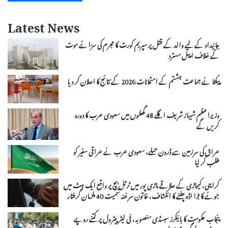
Latest News
جائیداد کے لیے والد کے قتل پر سپریم کورٹ کا مجرم کی سزائے موت
کے خلاف اپیل مسترد
پیکٹا نے جماعت ہشتم کے امتحانات 2026 کے نتائج کا اعلان کر دیا
وزیراعظم شہباز شریف اگلے 48 گھنٹوں میں سعودی عرب کا دورہ
کریں گے
عراق کی سرزمین سے ڈرون حملے، سعودی عرب نے عراقی سفیر کو
طلب کر لیا
کراچی، کیماڑی کے علاقے ماڑی پور میں ٹرٹل بیچ پر واقع ایک ہٹ میں
جوئے کا بڑا اڈہ چلنے کا انکشاف، خاتون سرغنہ سمیت 40 ملزمان گرفتار
پنجاب حکومت کا بائیکرز سبسڈی منصوبہ، فی لیٹر پیٹرول پر کتنے روپے