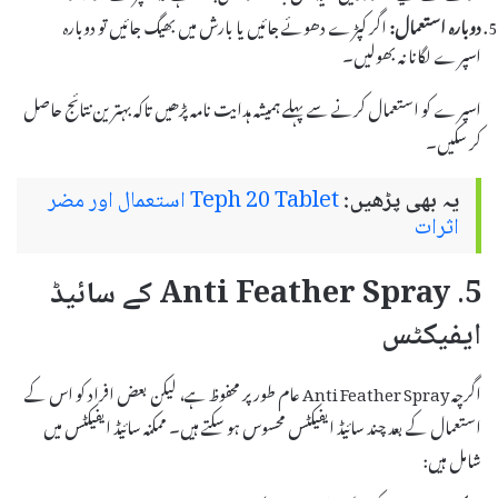
دوبارہ استعمال:
اگر کپڑے دھوئے جائیں یا بارش میں بھیگ جائیں تو دوبارہ
اسپرے لگانا نہ بھولیں۔
اسپرے کو استعمال کرنے سے پہلے ہمیشہ ہدایت نامہ پڑھیں تاکہ بہترین نتائج حاصل
کر سکیں۔
یہ بھی پڑھیں:
Teph 20 Tablet استعمال اور مضر
اثرات
5. Anti Feather Spray کے سائیڈ
ایفیکٹس
اگرچہ Anti Feather Spray عام طور پر محفوظ ہے، لیکن بعض افراد کو اس کے
استعمال کے بعد چند سائیڈ ایفیکٹس محسوس ہو سکتے ہیں۔ ممکنہ سائیڈ ایفیکٹس میں
شامل ہیں: