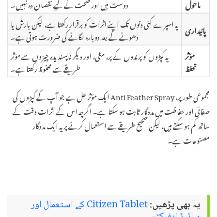
ماحول
دوست ہیں اور صحت کے لیے نقصان دہ نہیں۔
یہ اسپرے کئی دنوں تک اپنے اثرات کو برقرار رکھتا ہے، لیکن بارش یا
پائیداری
دھونے کے بعد دوبارہ لگانے کی ضرورت ہوتی ہے۔
مؤثر
یہ کپڑوں کو پرندوں کے پر، مٹی، اور دیگر ناپسندیدہ چیزوں سے مؤثر
تحفظ
طریقے سے محفوظ رکھتا ہے۔
مجموعی طور پر، Anti Feather Spray ایک مؤثر حل ہے جو آپ کے کپڑوں کی
صفائی اور حفاظت میں مددگار ثابت ہو سکتا ہے۔ اگرچہ اس کے اثرات وقت کے
ساتھ کم ہو سکتے ہیں، لیکن صحیح طریقے سے استعمال کرنے پر یہ ایک مددگار
مصنوعات ہے۔
یہ بھی پڑھیں:
Citizen Tablet کے استعمال اور
سائیڈ ایفیکٹس