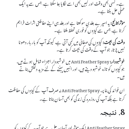
ہے۔ کسی بھی وقت اور کہیں بھی اسے لگایا جا سکتا ہے، جس سے یہ ایک
عملی حل بنتا ہے۔
مؤثر نتائج:
یہ اسپرے جلدی سوکھتا ہے اور جلد ہی اپنے حفاظتی اثرات فراہم
کرتا ہے، جس سے کپڑوں کو فوری تحفظ ملتا ہے۔
وقت کی بچت:
کپڑوں کی صفائی میں کمی آتی ہے، کیونکہ آپ کو بار بار دھونا
نہیں پڑتا، جو آپ کے وقت کی بچت کرتا ہے۔
خوشبودار:
Anti Feather Spray میں خوشبودار اجزاء شامل ہوتے ہیں،
جو کپڑوں کو تازہ خوشبو دیتے ہیں، اور انہیں پہننے کے لئے مزید دلکش بناتے
ہیں۔
ان فوائد کی بنا پر، Anti Feather Spray نہ صرف آپ کے کپڑوں کی حفاظت
کرتا ہے بلکہ آپ کی روزمرہ کی زندگی کو بھی آسان بناتا ہے۔
8. نتیجہ
Anti Feather Spray ایک مؤثر اور آسان حل ہے جو آپ کے کپڑوں کو