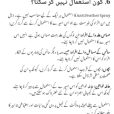
6. کون استعمال نہیں کر سکتا؟
Anti Feather Spray کا استعمال ہر ایک کے لیے مناسب نہیں ہے۔ ذیل
میں ان افراد کی فہرست ہے جو اس اسپرے کا استعمال کرنے سے گریز کریں:
حساس جلد والے افراد:
جن لوگوں کی جلد بہت حساس ہوتی ہے، انہیں اس
اسپرے کا استعمال نہیں کرنا چاہئے۔
سانس کے مسائل والے افراد:
جیسے دمہ یا دیگر سانس کی بیماریوں کے شکار
افراد کو اس کا استعمال نہیں کرنا چاہئے۔
بچوں:
بچوں کے قریب استعمال کرنے سے گریز کریں، کیونکہ یہ ان کی
صحت پر منفی اثر ڈال سکتا ہے۔
حاملہ خواتین:
حاملہ خواتین کو اس اسپرے کے استعمال سے پرہیز کرنا چاہئے،
کیونکہ اس کے کیمیائی اجزاء ان کے لئے خطرناک ہو سکتے ہیں۔
استعمال سے پہلے ہمیشہ پروڈکٹ کے لیبل پر دی گئی ہدایات اور احتیاطی تدابیر کا
بغور مطالعہ کریں۔