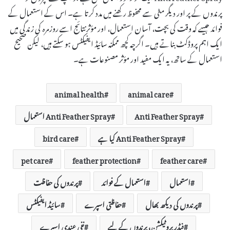
پرندوں کے پر اور دیگر مٹی سے محفوظ رکھنے میں مدد کرتا ہے۔ اس کے استعمال کے
فوائد جیسے کہ وقت کی بچت، آسان استعمال، اور مؤثر نتائج اسے روزمرہ کی زندگی میں
ایک اہم پروڈکٹ بناتے ہیں۔ اگرچہ کچھ ممکنہ سائیڈ ایفیکٹس ہو سکتے ہیں، لیکن صحیح
استعمال کے ساتھ، یہ ایک مفید اور مؤثر مصنوعات ہے۔
animal health
animal care
Anti Feather Spray
Anti Feather Spray استعمال
Anti Feather Spray کیا ہے
bird care
pet care
feather protection
feather care
استعمال
استعمال کے فوائد
پرندوں کی حفاظت
پرندوں کی دیکھ بھال
حفاظتی اسپرے
سائیڈ ایفیکٹس
فیڈر پروٹیکشن، پرندوں کے لیے
نفی عندی اسپرے