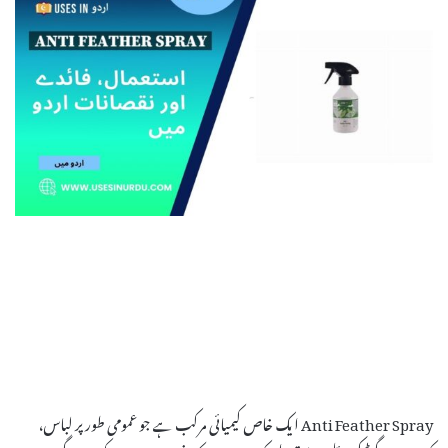
Anti Feather Spray ایک خاص کیمیائی مرکب ہے جو عمومی طور پر لباس،