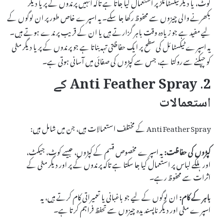
کوٹ، یا دیگر ٹیکسٹائلز پر استعمال کیا جاتا ہے تاکہ انہیں پرندوں کے پر یا دیگر
بکھرنے والی چیزوں سے محفوظ رکھا جا سکے۔ یہ اسپرے خاص طور پر ان لوگوں کے
لیے مفید ہے جو زیادہ وقت باہر گزارتے ہیں یا ان کے قریب پرندے ہوتے ہیں۔
یہ اسپرے ٹیکسٹائل کی سطح پر ایک حفاظتی تہہ بناتا ہے جو پرندوں کے پر یا دیگر مٹی
کو چپکنے سے روکتا ہے، جس سے کپڑوں کی صفائی میں آسانی ہوتی ہے۔
2. Anti Feather Spray کے
استعمالات
Anti Feather Spray کے مختلف استعمالات ہیں، جن میں شامل ہیں:
کپڑوں کی حفاظت:
یہ اسپرے مخصوص قسم کے کپڑوں، جیسے کوٹ، جیکٹ،
اور ہلکے لباس پر استعمال کیا جا سکتا ہے تاکہ پرندوں کے پر اور دیگر مٹی کے
اثرات سے محفوظ رہے۔
باہر کے کام:
ان لوگوں کے لیے جو باغبانی یا تعمیراتی کام کرتے ہیں، یہ
اسپرے مٹی اور دیگر ناپسندیدہ چیزوں سے تحفظ فراہم کرتا ہے۔