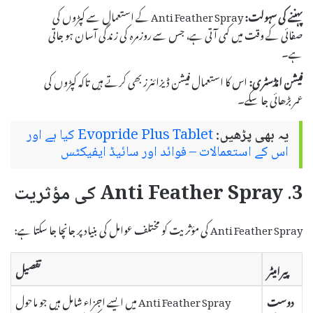
پہننے کی سہولت:
Anti Feather Spray کے استعمال سے کپڑوں کی
صفائی کے وقت میں کمی آتی ہے، جس سے روزمرہ کی زندگی آسان ہو جاتی
ہے۔
فیشن انڈسٹری:
اس کا استعمال فیشن ڈیزائنرز بھی کرتے ہیں تاکہ کپڑوں کی
عمر بڑھائی جا سکے۔
یہ بھی پڑھیں:
Evopride Plus Tablet کیا ہے اور
اس کے استعمالات – فوائد اور سائیڈ ایفیکٹس
3. Anti Feather Spray کی مؤثریت
Anti Feather Spray کی مؤثریت کو مختلف عوامل کی بنیاد پر جانچا جا سکتا ہے:
پیرامیٹر
تفصیل
دوست
Anti Feather Spray میں ایسے اجزاء شامل ہیں جو ماحول