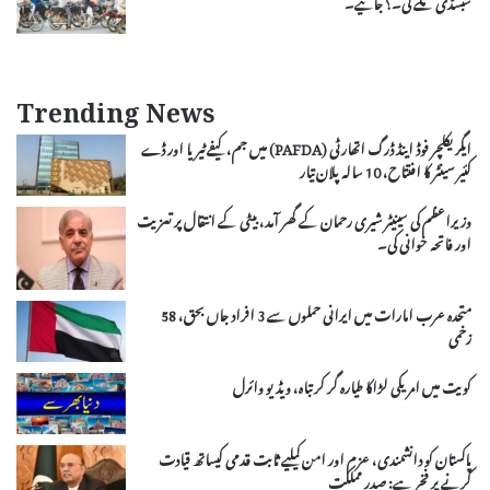
سبسڈی ملے گی۔؟ جانیے۔
Trending News
ایگریکلچر فوڈ اینڈ ڈرگ اتھارٹی (PAFDA) میں جم، کیفے ٹیریا اور ڈے
کئیر سینٹر کا افتتاح، 10 سالہ پلان تیار
وزیراعظم کی سینیٹر شیری رحمان کے گھر آمد، بیٹی کے انتقال پر تعزیت
اور فاتحہ خوانی کی۔
متحدہ عرب امارات میں ایرانی حملوں سے 3 افراد جاں بحق، 58
زخمی
کویت میں امریکی لڑاکا طیارہ گر کر تباہ، ویڈیو وائرل
پاکستان کو دانشمندی، عزم اور امن کیلیے ثابت قدمی کیساتھ قیادت
کرنے پر فخر ہے: صدر مملکت