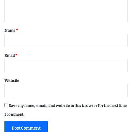
e
n
t
*
Name
*
Email
*
Website
Save my name, email, and website in this browser for the next time
I comment.