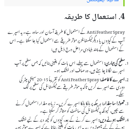
4. استعمال کا طریقہ
Anti Feather Spray کے استعمال کا طریقہ آسان اور سادہ ہے۔ یہ اسپرے
آپ کے کپڑوں یا دیگر ٹیکسٹائلز پر مؤثر طریقے سے استعمال کیا جا سکتا ہے۔ اس
کے استعمال کے چند بنیادی مراحل درج ذیل ہیں:
سطح کی تیاری:
استعمال سے پہلے، اس بات کو یقینی بنائیں کہ جس سطح پر آپ
اسپرے لگانا چاہتے ہیں، وہ صاف اور خشک ہو۔
اسپرے کا فاصلہ:
Anti Feather Spray کو تقریباً 15-20 سینٹی میٹر کی
دوری سے اسپرے کریں تاکہ یہ مؤثر طریقے سے ٹیکسٹائل کی سطح پر لگ
سکے۔
تھوڑا سا مقدار:
ہر جگہ پر ہلکا ہلکا اسپرے کریں۔ زیادہ مقدار استعمال کرنے
سے بچیں، کیونکہ یہ ٹیکسٹائل کی ساخت کو متاثر کر سکتا ہے۔
خشک ہونے دیں:
اسپرے کرنے کے بعد، کپڑوں کو کچھ دیر کے لیے خشک
ہونے کے لیے چھوڑ دیں۔ یہ اس بات کو یقینی بناتا ہے کہ اسپرے مؤثر ہو۔