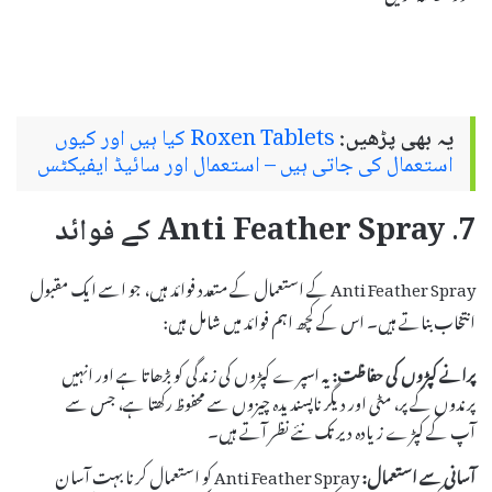
یہ بھی پڑھیں:
Roxen Tablets کیا ہیں اور کیوں
استعمال کی جاتی ہیں – استعمال اور سائیڈ ایفیکٹس
7. Anti Feather Spray کے فوائد
Anti Feather Spray کے استعمال کے متعدد فوائد ہیں، جو اسے ایک مقبول
انتخاب بناتے ہیں۔ اس کے کچھ اہم فوائد میں شامل ہیں:
پرانے کپڑوں کی حفاظت:
یہ اسپرے کپڑوں کی زندگی کو بڑھاتا ہے اور انہیں
پرندوں کے پر، مٹی اور دیگر ناپسندیدہ چیزوں سے محفوظ رکھتا ہے، جس سے
آپ کے کپڑے زیادہ دیر تک نئے نظر آتے ہیں۔
آسانی سے استعمال:
Anti Feather Spray کو استعمال کرنا بہت آسان