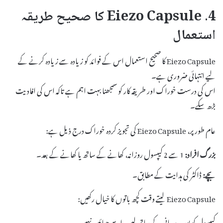
4. Eiezo Capsule کا صحیح طریقہ
استعمال
Eiezo Capsule کا صحیح استعمال اس کے فوائد کو زیادہ سے زیادہ کرنے کے
لیے انتہائی ضروری ہے۔
اس کی درست خوراک اور طریقہ کار کو سمجھنا بہت اہم ہے تاکہ اس کی افادیت
بڑھ سکے۔
عام طور پر، Eiezo Capsule کی تجویز کردہ خوراک درج ذیل ہے:
بزرگ افراد:
1 سے 2 کیپسول روزانہ، کھانے کے ساتھ یا کھانے کے بعد۔
بچے:
ڈاکٹر کی ہدایت کے مطابق۔
Eiezo Capsule لیتے وقت کچھ باتوں کا خیال رکھیں:
کیپسول کو پورے پانی کے ساتھ لیں، اسے چبائیں نہیں۔