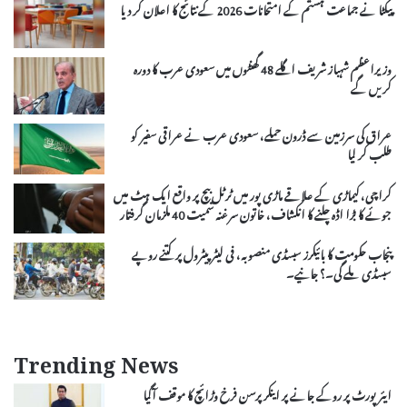
پیکٹا نے جماعت ہشتم کے امتحانات 2026 کے نتائج کا اعلان کر دیا
وزیراعظم شہباز شریف اگلے 48 گھنٹوں میں سعودی عرب کا دورہ
کریں گے
عراق کی سرزمین سے ڈرون حملے، سعودی عرب نے عراقی سفیر کو
طلب کر لیا
کراچی، کیماڑی کے علاقے ماڑی پور میں ٹرٹل بیچ پر واقع ایک ہٹ میں
جوئے کا بڑا اڈہ چلنے کا انکشاف، خاتون سرغنہ سمیت 40 ملزمان گرفتار
پنجاب حکومت کا بائیکرز سبسڈی منصوبہ، فی لیٹر پیٹرول پر کتنے روپے
سبسڈی ملے گی۔؟ جانیے۔
Trending News
ایئر پورٹ پر روکے جانے پر اینکر پرسن فرخ وڑائچ کا موقف آگیا