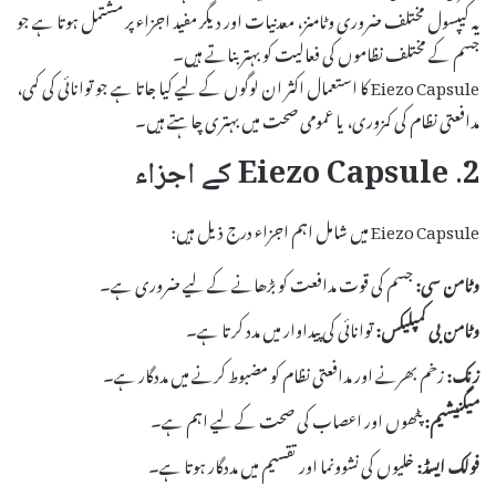
یہ کیپسول مختلف ضروری وٹامنز، معدنیات اور دیگر مفید اجزاء پر مشتمل ہوتا ہے جو
جسم کے مختلف نظاموں کی فعالیت کو بہتر بناتے ہیں۔
Eiezo Capsule کا استعمال اکثر ان لوگوں کے لیے کیا جاتا ہے جو توانائی کی کمی،
مدافعتی نظام کی کمزوری، یا عمومی صحت میں بہتری چاہتے ہیں۔
2. Eiezo Capsule کے اجزاء
Eiezo Capsule میں شامل اہم اجزاء درج ذیل ہیں:
وٹامن سی:
جسم کی قوت مدافعت کو بڑھانے کے لیے ضروری ہے۔
وٹامن بی کمپلیکس:
توانائی کی پیداوار میں مدد کرتا ہے۔
زنک:
زخم بھرنے اور مدافعتی نظام کو مضبوط کرنے میں مددگار ہے۔
میگنیشیم:
پٹھوں اور اعصاب کی صحت کے لیے اہم ہے۔
فولک ایسڈ:
خلیوں کی نشوونما اور تقسیم میں مددگار ہوتا ہے۔