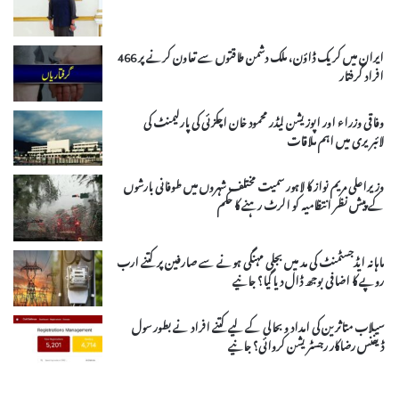
ایران میں کریک ڈاؤن، ملک دشمن طاقتوں سے تعاون کرنے پر 466
افراد گرفتار
وفاقی وزراء اور اپوزیشن لیڈر محمود خان اچکزئی کی پارلیمنٹ کی
لائبریری میں اہم ملاقات
وزیراعلی مریم نواز کا لاہور سمیت مختلف شہروں میں طوفانی بارشوں
کے پیش نظر انتظامیہ کو الرٹ رہنے کا حکم
ماہانہ ایڈجسٹمنٹ کی مد میں بجلی مہنگی ہونے سے صارفین پر کتنے ارب
روپے کا اضافی بوجھ ڈال دیا گیا؟ جانیے
سیلاب متاثرین کی امداد و بحالی کے لیے کتنے افراد نے بطور سول
ڈیفنس رضاکار رجسٹریشن کروائی؟ جانیے