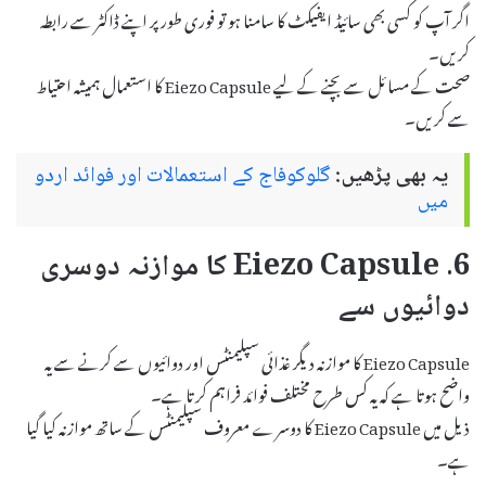
اگر آپ کو کسی بھی سائیڈ ایفیکٹ کا سامنا ہو تو فوری طور پر اپنے ڈاکٹر سے رابطہ
کریں۔
صحت کے مسائل سے بچنے کے لیے Eiezo Capsule کا استعمال ہمیشہ احتیاط
سے کریں۔
یہ بھی پڑھیں:
گلوکوفاج کے استعمالات اور فوائد اردو
میں
6. Eiezo Capsule کا موازنہ دوسری
دوائیوں سے
Eiezo Capsule کا موازنہ دیگر غذائی سپلیمنٹس اور دوائیوں سے کرنے سے یہ
واضح ہوتا ہے کہ یہ کس طرح مختلف فوائد فراہم کرتا ہے۔
ذیل میں Eiezo Capsule کا دوسرے معروف سپلیمنٹس کے ساتھ موازنہ کیا گیا
ہے۔