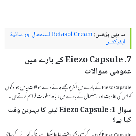
یہ بھی پڑھیں:
Betasol Cream استعمال اور سائیڈ
ایفیکٹس
7. Eiezo Capsule کے بارے میں
عمومی سوالات
Eiezo Capsule کے بارے میں اکثر پوچھے جانے والے سوالات یہ ہیں جو لوگوں
کو اس کی افادیت اور استعمال کے بارے میں زیادہ معلومات فراہم کرتے ہیں۔
سوال 1: Eiezo Capsule لینے کا بہترین وقت
کیا ہے؟
Eiezo Capsule کو دن کے کسی بھی وقت لیا جا سکتا ہے، لیکن کھانے کے ساتھ