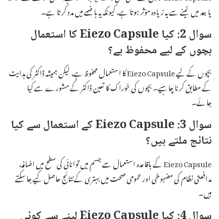
یا بعد میں لینے سے یہ زیادہ مؤثر ہوتا ہے، کیونکہ یہ ہاضمے میں مدد کرتا ہے۔
سوال 2: کیا Eiezo Capsule کا استعمال
بچوں کے لیے محفوظ ہے؟
بچوں کے لیے Eiezo Capsule کا استعمال محفوظ ہے، لیکن ہمیشہ ڈاکٹر کی ہدایت
کے مطابق کرنا چاہیے۔ بچوں کی خوراک کا تعین ڈاکٹر کے مشورے سے کیا
جائے۔
سوال 3: Eiezo Capsule کے استعمال سے کیا
نتائج ملتے ہیں؟
Eiezo Capsule کے باقاعدہ استعمال سے جسم میں توانائی کی سطح میں اضافہ،
مدافعتی نظام کی مضبوطی اور عمومی صحت میں بہتری کے نتائج حاصل کیے جا سکتے
ہیں۔
سوال 4: کیا Eiezo Capsule لینے سے کوئی