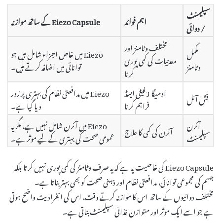
سپلیمنٹ
اہم فوائد
Eiezo Capsule کے ساتھ موازنہ
/ دوائی
مختلف وٹامنز اور
مکمل
Eiezo میں خاص اجزاء شامل ہیں جو
معدنیات کی کمی پوری
وٹامنز
توانائی میں اضافہ کرتے ہیں۔
کرنا
اومیگا 3 فیٹی ایسڈ
Eiezo میں مدافعتی نظام کی بہتری پر زور
فش آئل
فراہم کرنا
دیا گیا ہے۔
آئرن
Eiezo میں آئرن شامل نہیں ہے، مگر یہ
آئرن کی کمی کا علاج
سپلیمنٹ
عمومی صحت کی بہتری کے لیے موثر ہے۔
Eiezo Capsule کی خاصیت یہ ہے کہ یہ صرف وٹامنز کی کمی پوری نہیں کرتا بلکہ
جسم کی مجموعی توانائی، مدافعتی نظام اور ذہنی صحت کو بھی بہتر بناتا ہے۔
مختلف دوائیوں کے ساتھ اس کا موازنہ کرتے وقت، اس کی انفرادیت واضح ہوتی
ہے جو اسے ایک موثر اور متوازن غذائی سپلیمنٹ بناتی ہے۔