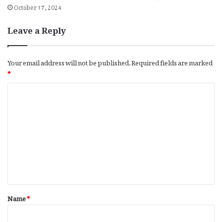
October 17, 2024
Leave a Reply
Your email address will not be published.
Required fields are marked
*
C
o
m
m
e
n
t
*
Name
*