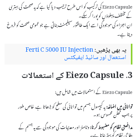
Eiezo Capsule کی ترکیب کو اس طرح ترتیب دیا گیا ہے کہ یہ صحت کی بہتری
کے مختلف پہلوؤں کو پورا کرسکے۔
ان اجزاء کی موجودگی اسے ایک طاقتور سپلیمنٹ بناتی ہے جو عمومی صحت کو فروغ
دیتا ہے۔
یہ بھی پڑھیں:
Ferti C 5000 IU Injection
استعمال اور سائیڈ ایفیکٹس
3. Eiezo Capsule کے استعمالات
Eiezo Capsule کے استعمالات میں شامل ہیں:
توانائی میں اضافہ:
یہ کیپسول جسم میں توانائی کی سطح کو بڑھاتا ہے، خاص طور
پر جب تھکن محسوس ہو۔
مدافعتی نظام کو مضبوط کرنا:
وٹامنز اور معدنیات کی موجودگی سے یہ جسم کے
دفاعی نظام کو بہتر بناتا ہے۔