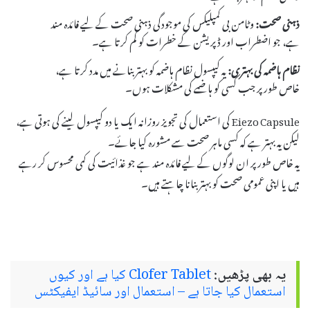
ذہنی صحت:
وٹامن بی کمپلیکس کی موجودگی ذہنی صحت کے لیے فائدہ مند
ہے، جو اضطراب اور ڈپریشن کے خطرات کو کم کرتا ہے۔
نظام ہاضمہ کی بہتری:
یہ کیپسول نظام ہاضمہ کو بہتر بنانے میں مدد کرتا ہے،
خاص طور پر جب کسی کو ہاضمے کی مشکلات ہوں۔
Eiezo Capsule کی استعمال کی تجویز روزانہ ایک یا دو کیپسول لینے کی ہوتی ہے،
لیکن یہ بہتر ہے کہ کسی ماہر صحت سے مشورہ کیا جائے۔
یہ خاص طور پر ان لوگوں کے لیے فائدہ مند ہے جو غذائیت کی کمی محسوس کر رہے
ہیں یا اپنی عمومی صحت کو بہتر بنانا چاہتے ہیں۔
یہ بھی پڑھیں:
Clofer Tablet کیا ہے اور کیوں
استعمال کیا جاتا ہے – استعمال اور سائیڈ ایفیکٹس