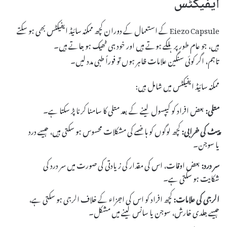
ایفیکٹس
Eiezo Capsule کے استعمال کے دوران کچھ ممکنہ سائیڈ ایفیکٹس بھی ہو سکتے
ہیں، جو عام طور پر ہلکے ہوتے ہیں اور خود ہی ٹھیک ہو جاتے ہیں۔
تاہم، اگر کوئی سنگین علامات ظاہر ہوں تو فوراً طبی مدد لیں۔
ممکنہ سائیڈ ایفیکٹس میں شامل ہیں:
متلی:
بعض افراد کو کیپسول لینے کے بعد متلی کا سامنا کرنا پڑ سکتا ہے۔
پیٹ کی خرابی:
کچھ لوگوں کو ہاضمے کی مشکلات محسوس ہو سکتی ہیں، جیسے درد
یا سوجن۔
سر درد:
بعض اوقات، اس کی مقدار کی زیادتی کی صورت میں سر درد کی
شکایت ہو سکتی ہے۔
الرجی کی علامات:
کچھ افراد کو اس کی اجزاء کے خلاف الرجی ہو سکتی ہے،
جیسے جلدی خارش، سوجن یا سانس لینے میں مشکل۔