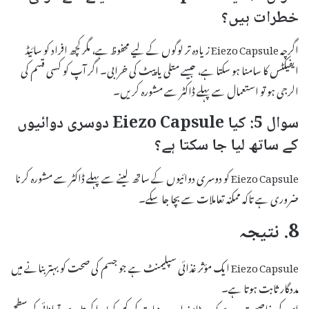
خطرات ہیں؟
اگرچہ Eiezo Capsule زیادہ تر لوگوں کے لیے محفوظ ہے، مگر کچھ افراد کو سائیڈ
ایفیکٹس کا سامنا ہو سکتا ہے، جیسے متلی یا پیٹ کی خرابی۔ اگر آپ کو کسی قسم کی
الرجی ہو تو استعمال سے پہلے ڈاکٹر سے مشورہ کریں۔
سوال 5: کیا Eiezo Capsule دوسری دوائیوں
کے ساتھ لیا جا سکتا ہے؟
Eiezo Capsule کو دوسری دوائیوں کے ساتھ لینے سے پہلے ڈاکٹر سے مشورہ کرنا
ضروری ہے تاکہ ممکنہ تعاملات سے بچا جا سکے۔
8. نتیجہ
Eiezo Capsule ایک مؤثر غذائی سپلیمنٹ ہے جو جسم کی صحت کو بہتر بنانے میں
مددگار ثابت ہوتا ہے۔
اس کی خاصیت یہ ہے کہ یہ وٹامنز اور معدنیات کی کمی کو پورا کرتا ہے، توانائی کی سطح