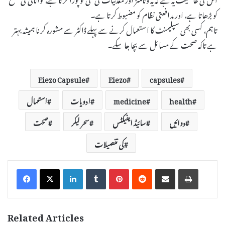
کو بڑھاتا ہے، اور مدافعتی نظام کو مضبوط کرتا ہے۔
تاہم، کسی بھی سپلیمنٹ کا استعمال کرنے سے پہلے ڈاکٹر سے مشورہ کرنا ہمیشہ بہتر
ہے تاکہ صحت کے مسائل سے بچا جا سکے۔
Eiezo Capsule
Eiezo
capsules
health
medicine
ادویات
استعمال
دوائیں
سائیڈ ایفیکٹس
سحر لیکر
صحت
کی تفصیلات
LinkedIn
Tumblr
Pinterest
Reddit
Share via Email
Print
Related Articles