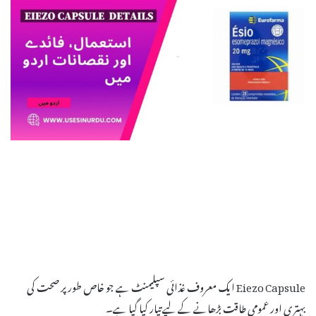
Eiezo Capsule ایک معروف غذائی سپلیمنٹ ہے جو خاص طور پر صحت کی
بہتری اور عمومی طاقت بڑھانے کے لیے تیار کیا گیا ہے۔