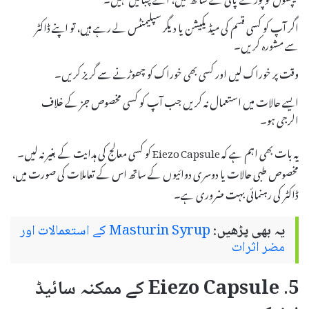
اگر آپ کو کسی قسم کی میڈیکیشن یا دیگر سپلیمنٹس لے رہے ہیں، تو اپنے ڈاکٹر
سے مشورہ کریں۔
وقت پر خوراک لیں اور کسی بھی خوراک کو چھوڑنے سے گریز کریں۔
ایسے حالات میں استعمال نہ کریں جب آپ کو کسی مخصوص جز کے خلاف
الرجی ہو۔
یہ بات بھی اہم ہے کہ Eiezo Capsule کو کسی معالج کی ہدایت کے بغیر نہ لیں۔
مخصوص طبی حالات یا دوسری دوائیوں کے ساتھ اس کے تعاملات کی صورت میں،
ڈاکٹر کی رہنمائی بہت ضروری ہے۔
یہ بھی پڑھیں:
Masturin Syrup کے استعمالات اور
مضر اثرات
5. Eiezo Capsule کے ممکنہ سائیڈ