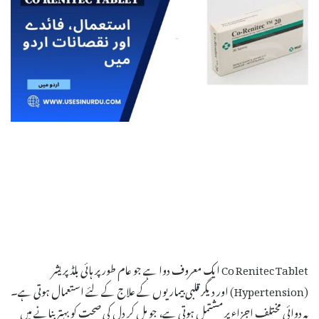
Co Renitec Tablet ایک معروف دوا ہے جو عام طور پر ہائی بلڈ پریشر
(Hypertension) اور دیگر قلبی بیماریوں کے علاج کے لئے استعمال ہوتی ہے۔
یہ دوائی مختلف اجزاء پر مشتمل ہوتی ہے، جو مل کر دل کی صحت کو بہتر بنانے میں