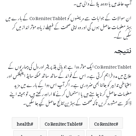
آپ حاملہ ہیں یا دودھ پلانے والی ہیں۔
ان سوالات کے جوابات سے مریضوں کو Co Renitec Tablet کے بارے میں
بہتر معلومات حاصل ہوں گی اور وہ اپنی صحت کے فیصلے زیادہ مؤثر انداز میں کر
سکیں گے۔
نتیجہ
Co Renitec Tablet ایک مؤثر دوا ہے جو ہائی بلڈ پریشر اور دل کی بیماریوں کے
علاج میں مدد فراہم کرتی ہے۔ اس کے فوائد کے ساتھ ساتھ ممکنہ سائیڈ ایفیکٹس اور
احتیاطی تدابیر کو جاننا بھی ضروری ہے۔ اگر آپ اس دوا کے بارے میں مزید
معلومات حاصل کرنا چاہتے ہیں یا استعمال کرنے کا ارادہ رکھتے ہیں، تو ہمیشہ اپنے
ڈاکٹر سے مشورہ کریں تاکہ صحت کے بہترین نتائج حاصل کیے جا سکیں۔
health
Co Renitec Tablet
Co Renitec
pharmacy
medication
healthcare