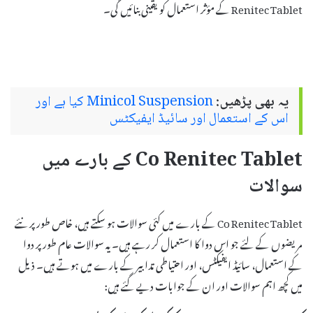
Renitec Tablet کے مؤثر استعمال کو یقینی بنائیں گی۔
یہ بھی پڑھیں:
Minicol Suspension کیا ہے اور
اس کے استعمال اور سائیڈ ایفیکٹس
Co Renitec Tablet کے بارے میں
سوالات
Co Renitec Tablet کے بارے میں کئی سوالات ہو سکتے ہیں، خاص طور پر نئے
مریضوں کے لئے جو اس دوا کا استعمال کر رہے ہیں۔ یہ سوالات عام طور پر دوا
کے استعمال، سائیڈ ایفیکٹس، اور احتیاطی تدابیر کے بارے میں ہوتے ہیں۔ ذیل
میں کچھ اہم سوالات اور ان کے جوابات دیے گئے ہیں: