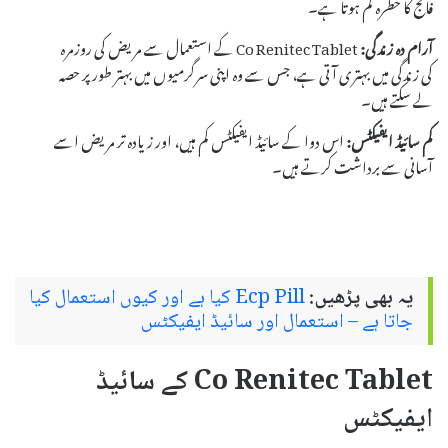
فالج کا خطرہ کم ہوتا ہے۔
آرام دہ زندگی:
Co Renitec Tablet کے استعمال سے مریض کی روزمرہ
کی زندگی میں بہتری آتی ہے، جس سے وہ اپنی سرگرمیوں میں بہتر طور پر حصہ
لے سکتے ہیں۔
کم سائیڈ ایفیکٹس:
اس دوا کے سائیڈ ایفیکٹس کم ہیں، اور زیادہ تر مریض اسے
آسانی سے برداشت کرتے ہیں۔
یہ بھی پڑھیں:
Ecp Pill کیا ہے اور کیوں استعمال کیا
جاتا ہے – استعمال اور سائیڈ ایفیکٹس
Co Renitec Tablet کے سائیڈ
ایفیکٹس