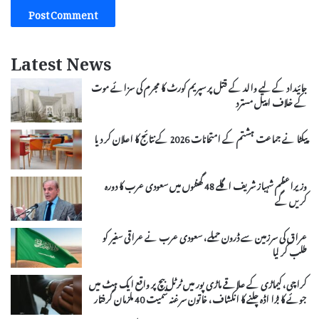
Latest News
جائیداد کے لیے والد کے قتل پر سپریم کورٹ کا مجرم کی سزائے موت
کے خلاف اپیل مسترد
پیکٹا نے جماعت ہشتم کے امتحانات 2026 کے نتائج کا اعلان کر دیا
وزیراعظم شہباز شریف اگلے 48 گھنٹوں میں سعودی عرب کا دورہ
کریں گے
عراق کی سرزمین سے ڈرون حملے، سعودی عرب نے عراقی سفیر کو
طلب کر لیا
کراچی، کیماڑی کے علاقے ماڑی پور میں ٹرٹل بیچ پر واقع ایک ہٹ میں
جوئے کا بڑا اڈہ چلنے کا انکشاف، خاتون سرغنہ سمیت 40 ملزمان گرفتار