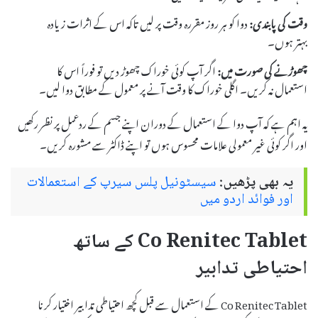
وقت کی پابندی:
دوا کو ہر روز مقررہ وقت پر لیں تاکہ اس کے اثرات زیادہ
بہتر ہوں۔
چھوڑنے کی صورت میں:
اگر آپ کوئی خوراک چھوڑ دیں تو فوراً اس کا
استعمال نہ کریں۔ اگلی خوراک کا وقت آنے پر معمول کے مطابق دوا لیں۔
یہ اہم ہے کہ آپ دوا کے استعمال کے دوران اپنے جسم کے ردعمل پر نظر رکھیں
اور اگر کوئی غیر معمولی علامات محسوس ہوں تو اپنے ڈاکٹر سے مشورہ کریں۔
یہ بھی پڑھیں:
سیسٹونیل پلس سیرپ کے استعمالات
اور فوائد اردو میں
Co Renitec Tablet کے ساتھ
احتیاطی تدابیر
Co Renitec Tablet کے استعمال سے قبل کچھ احتیاطی تدابیر اختیار کرنا