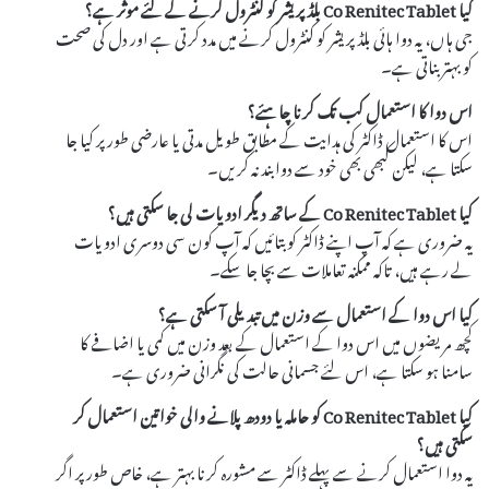
کیا Co Renitec Tablet بلڈ پریشر کو کنٹرول کرنے کے لئے موثر ہے؟
جی ہاں، یہ دوا ہائی بلڈ پریشر کو کنٹرول کرنے میں مدد کرتی ہے اور دل کی صحت
کو بہتر بناتی ہے۔
اس دوا کا استعمال کب تک کرنا چاہئے؟
اس کا استعمال ڈاکٹر کی ہدایت کے مطابق طویل مدتی یا عارضی طور پر کیا جا
سکتا ہے، لیکن کبھی بھی خود سے دوا بند نہ کریں۔
کیا Co Renitec Tablet کے ساتھ دیگر ادویات لی جا سکتی ہیں؟
یہ ضروری ہے کہ آپ اپنے ڈاکٹر کو بتائیں کہ آپ کون سی دوسری ادویات
لے رہے ہیں، تاکہ ممکنہ تعاملات سے بچا جا سکے۔
کیا اس دوا کے استعمال سے وزن میں تبدیلی آ سکتی ہے؟
کچھ مریضوں میں اس دوا کے استعمال کے بعد وزن میں کمی یا اضافے کا
سامنا ہو سکتا ہے، اس لئے جسمانی حالت کی نگرانی ضروری ہے۔
کیا Co Renitec Tablet کو حاملہ یا دودھ پلانے والی خواتین استعمال کر
سکتی ہیں؟
یہ دوا استعمال کرنے سے پہلے ڈاکٹر سے مشورہ کرنا بہتر ہے، خاص طور پر اگر