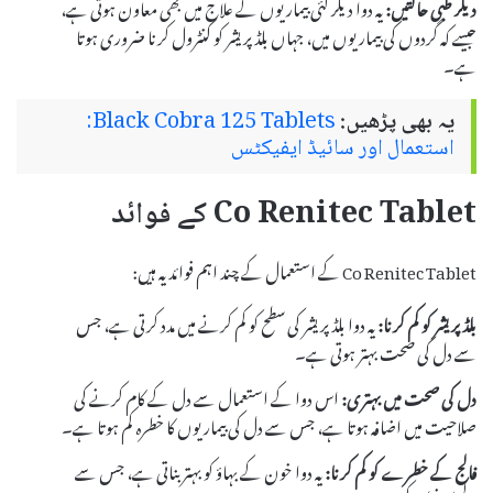
دیگر طبی حالتیں:
یہ دوا دیگر کئی بیماریوں کے علاج میں بھی معاون ہوتی ہے،
جیسے کہ گردوں کی بیماریوں میں، جہاں بلڈ پریشر کو کنٹرول کرنا ضروری ہوتا
ہے۔
یہ بھی پڑھیں:
Black Cobra 125 Tablets:
استعمال اور سائیڈ ایفیکٹس
Co Renitec Tablet کے فوائد
Co Renitec Tablet کے استعمال کے چند اہم فوائد یہ ہیں:
بلڈ پریشر کو کم کرنا:
یہ دوا بلڈ پریشر کی سطح کو کم کرنے میں مدد کرتی ہے، جس
سے دل کی صحت بہتر ہوتی ہے۔
دل کی صحت میں بہتری:
اس دوا کے استعمال سے دل کے کام کرنے کی
صلاحیت میں اضافہ ہوتا ہے، جس سے دل کی بیماریوں کا خطرہ کم ہوتا ہے۔
فالج کے خطرے کو کم کرنا:
یہ دوا خون کے بہاؤ کو بہتر بناتی ہے، جس سے