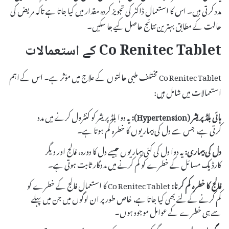
مدد کرتی ہیں۔ اس کا استعمال ڈاکٹر کی تجویز کردہ مقدار میں کیا جاتا ہے تاکہ مریض کی
حالت کے مطابق بہترین نتائج حاصل کیے جا سکیں۔
Co Renitec Tablet کے استعمالات
Co Renitec Tablet مختلف طبی حالتوں کے علاج میں مؤثر ہے۔ اس کے اہم
استعمالات میں شامل ہیں:
ہائی بلڈ پریشر (Hypertension):
یہ دوا بلڈ پریشر کو کنٹرول کرنے میں مدد
کرتی ہے، جس سے دل کی بیماریوں کا خطرہ کم ہوتا ہے۔
دل کی بیماری:
یہ دوا دل کی کئی بیماریوں جیسے دل کا دورہ، فالج اور دیگر
کارڈیک مسائل کے خطرے کو کم کرنے میں مددگار ثابت ہوتی ہے۔
فالج کا خطرہ کم کرنا:
Co Renitec Tablet کا استعمال فالج کے خطرے کو
کم کرنے کے لئے بھی کیا جاتا ہے، خاص طور پر ان لوگوں میں جن میں پہلے
سے ہی خطرے کے عوامل موجود ہوں۔