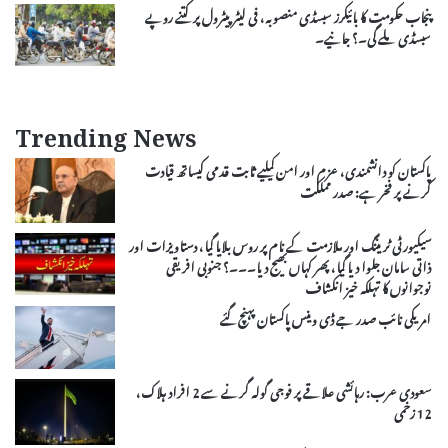
پنجاب حکومت کا بائیکرز سبسڈی منصوبہ، فی لیٹر پیٹرول پر کتنے روپے
سبسڈی ملے گی۔؟ جانیے۔
Trending News
پاکستان کو دانشمندی، عزم اور امن کیلیے ثابت قدمی کیساتھ قیادت
کرنے پر فخر ہے: صدر مملکت
سیکیورٹی ٹریننگ اور ملازمت کے نام پر روس بلایا گیا، دستاویزات اور
ذاتی سامان جلوا دیا گیا، پھر کہاں بھیج دیا۔۔۔؟ جنوبی افریقی
نوجوانوں کا تہلکہ خیز انکشاف
امریکی نائب صدر جے ڈی وینس پاکستان پہنچ گئے
سعودی عرب: رہائشی علاقے پر فوجی گولہ گرنے سے 2 افراد ہلاک،
12 زخمی