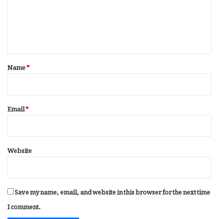
m
e
n
t
*
Name
*
Email
*
Website
Save my name, email, and website in this browser for the next time
I comment.