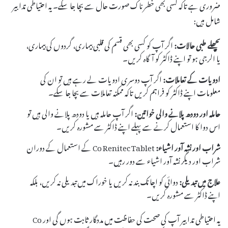
ضروری ہے تاکہ کسی بھی خطرناک صورت حال سے بچا جا سکے۔ یہ احتیاطی تدابیر
شامل ہیں:
پچھلے طبی حالات:
اگر آپ کو کسی بھی قسم کی قلبی بیماری، گردوں کی بیماری،
یا الرجی ہو تو اپنے ڈاکٹر کو آگاہ کریں۔
ادویات کے تعاملات:
اگر آپ دوسری ادویات لے رہے ہیں تو ان کی
معلومات اپنے ڈاکٹر کو فراہم کریں تاکہ ممکنہ تعاملات سے بچا جا سکے۔
حاملہ اور دودھ پلانے والی خواتین:
اگر آپ حاملہ ہیں یا دودھ پلانے والی ہیں تو
اس دوا کا استعمال کرنے سے پہلے اپنے ڈاکٹر سے مشورہ کریں۔
شراب اور نشہ آور اشیاء:
Co Renitec Tablet کے استعمال کے دوران
شراب اور دیگر نشہ آور اشیاء سے دور رہیں۔
علاج میں تبدیلی:
دوائی کو اچانک بند نہ کریں یا خوراک میں تبدیلی نہ کریں، بلکہ
اپنے ڈاکٹر سے مشورہ کریں۔
یہ احتیاطی تدابیر آپ کی صحت کی حفاظت میں مددگار ثابت ہوں گی اور Co