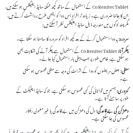
Co Renitec Tablet کے استعمال کے ساتھ کچھ ممکنہ سائیڈ ایفیکٹس ہو سکتے ہیں،
جن کا جاننا ضروری ہے۔ زیادہ تر افراد اس دوا کو اچھی طرح برداشت کرتے ہیں،
مگر چند لوگوں میں مندرجہ ذیل سائیڈ ایفیکٹس نظر آ سکتے ہیں:
سردرد:
یہ دوا استعمال کرنے کے بعد کچھ افراد کو سردرد کا سامنا ہو سکتا ہے۔
چکر آنا:
Co Renitec Tablet کے استعمال سے چکر آنے کی شکایت بھی
ہو سکتی ہے، خاص طور پر جب پہلی بار استعمال کیا جائے۔
متلی:
بعض مریضوں کو دوا کے اثرات کی وجہ سے متلی محسوس ہو سکتی
ہے۔
کمزوری:
جسم میں توانائی کی کمی محسوس ہو سکتی ہے، جو کہ سائیڈ ایفیکٹ کے
طور پر سامنے آتا ہے۔
دھڑکن کی بے قاعدگی:
دل کی دھڑکن میں بے قاعدگی یا غیر معمولی رفتار
محسوس کی جا سکتی ہے۔
اگر آپ کو مذکورہ بالا سائیڈ ایفیکٹس میں سے کوئی بھی شدت سے محسوس ہو، تو فوراً