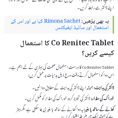
اپنے ڈاکٹر سے رابطہ کریں۔
یہ بھی پڑھیں:
Rimona Sachet کیا ہے اور اس کے
استعمال اور سائیڈ ایفیکٹس
Co Renitec Tablet کا استعمال
کیسے کریں؟
Co Renitec Tablet کا درست استعمال صحت کی بہتری کے لئے اہم ہے۔
اس دوا کو استعمال کرتے وقت درج ذیل ہدایات پر عمل کریں:
ڈاکٹر کی ہدایت:
ہمیشہ اپنے ڈاکٹر کی ہدایت کے مطابق دوا لیں۔
خوراک کی مقدار:
ڈاکٹر کی تجویز کردہ خوراک کی مقدار کو مکمل کریں۔
کھانے کے ساتھ یا بغیر:
یہ دوا کھانے کے ساتھ یا بغیر لی جا سکتی ہے، مگر بہتر
ہے کہ ہمیشہ ایک ہی طریقہ اختیار کریں۔