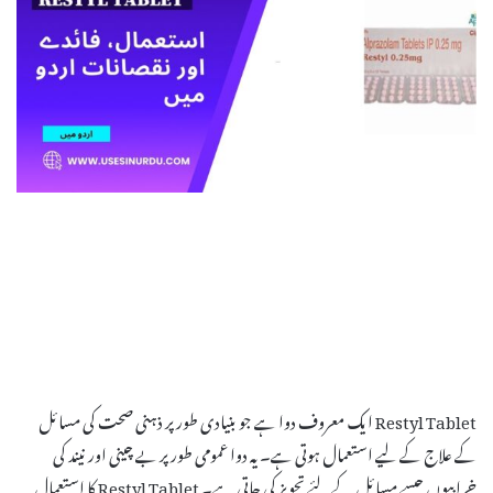
Restyl Tablet ایک معروف دوا ہے جو بنیادی طور پر ذہنی صحت کی مسائل
کے علاج کے لیے استعمال ہوتی ہے۔ یہ دوا عمومی طور پر بے چینی اور نیند کی
خرابیوں جیسے مسائل کے لئے تجویز کی جاتی ہے۔ Restyl Tablet کا استعمال