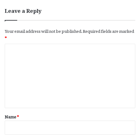
Leave a Reply
Your email address will not be published.
Required fields are marked
*
C
o
m
m
e
n
t
*
Name
*