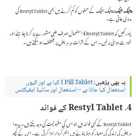
پینیک اٹیک:
پینیک اٹیک کے حملوں کو کم کرنے میں بھی Restyl Tablet کی
مدد لی جاتی ہے۔
یاد رکھیں کہ Restyl Tablet کا استعمال صرف طبی مشورے پر کرنا چاہئے اور
خود سے دوائی نہ لیں۔ اس کے اثرات ہر مریض پر مختلف ہو سکتے ہیں۔
یہ بھی پڑھیں:
I Pill Tablet کیا ہے اور کیوں
استعمال کیا جاتا ہے – استعمال اور سائیڈ ایفیکٹس
4. Restyl Tablet کے فوائد
Restyl Tablet کے کئی فوائد ہیں جو اس کی مقبولیت کی وجہ بنتے ہیں۔ یہ دوا
مریض کی زندگی کی معیار کو بہتر بنانے میں اہم کردار ادا کرتی ہے۔ اس کے کچھ