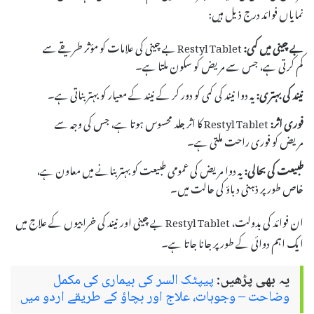
نمایاں فوائد درج ذیل ہیں:
بے چینی میں کمی:
Restyl Tablet بے چینی کی علامات کو مؤثر طریقے سے
کم کرتی ہے، جس سے مریض کو سکون ملتا ہے۔
نیند کی بہتری:
یہ دوا نیند کی کمی کو دور کر کے نیند کے معیار کو بہتر بناتی ہے۔
فوری اثر:
Restyl Tablet کا اثر جلد محسوس ہوتا ہے، جس کی وجہ سے
مریض کو فوری راحت ملتی ہے۔
طبیعت کی بحالی:
یہ دوا مریض کی عمومی طبیعت کو بہتر بنانے میں معاون ہے،
خاص طور پر ذہنی دباؤ کی حالت میں۔
ان فوائد کی بدولت، Restyl Tablet بے چینی اور نیند کی خرابیوں کے علاج میں
ایک اہم دوائی کے طور پر جانا جاتا ہے۔
یہ بھی پڑھیں:
پیپٹک السر کی بیماری کی مکمل
وضاحت – وجوہات، علاج اور بچاؤ کے طریقے اردو میں