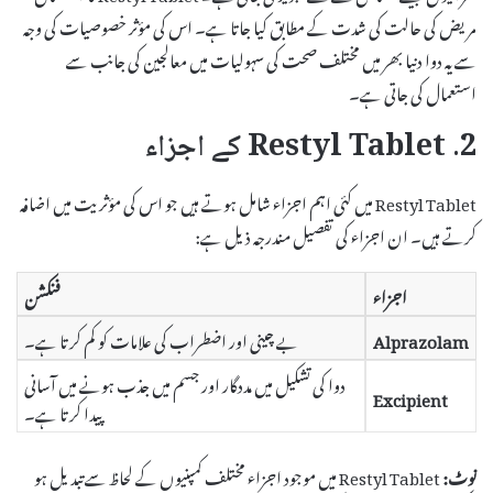
مریض کی حالت کی شدت کے مطابق کیا جاتا ہے۔ اس کی مؤثر خصوصیات کی وجہ
سے یہ دوا دنیا بھر میں مختلف صحت کی سہولیات میں معالجین کی جانب سے
استعمال کی جاتی ہے۔
2. Restyl Tablet کے اجزاء
Restyl Tablet میں کئی اہم اجزاء شامل ہوتے ہیں جو اس کی مؤثریت میں اضافہ
کرتے ہیں۔ ان اجزاء کی تفصیل مندرجہ ذیل ہے:
اجزاء
فنکشن
Alprazolam
بے چینی اور اضطراب کی علامات کو کم کرتا ہے۔
دوا کی تشکیل میں مددگار اور جسم میں جذب ہونے میں آسانی
Excipient
پیدا کرتا ہے۔
نوٹ:
Restyl Tablet میں موجود اجزاء مختلف کمپنیوں کے لحاظ سے تبدیل ہو