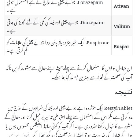
Lorazepam، جو بے چینی کے علاج کے لیے استعمال ہوتی
Ativan
ہے۔
Diazepam، جو بے چینی اور نیند کی کمی کے لئے تجویز کی جاتی
Valium
ہے۔
Buspirone، ایک غیر بینزودیازپائن دوا جو بے چینی کی علامات کو
Buspar
کم کرتی ہے۔
ان متبادل دواؤں کا استعمال کرنے سے پہلے ہمیشہ اپنے معالج سے مشورہ کریں تاکہ
آپ کی صحت کے لحاظ سے بہترین فیصلہ کیا جا سکے۔
نتیجہ
Restyl Tablet ایک مؤثر دوا ہے جو بے چینی اور نیند کی خرابیوں کے علاج میں
مدد کرتی ہے، مگر اس کے استعمال سے پہلے احتیاطی تدابیر پر عمل کرنا اور معالج کے
مشورے کا خیال رکھنا ضروری ہے۔ اگر آپ کو کوئی سائیڈ ایفیکٹس محسوس ہوں یا
دوا کے متبادل کی ضرورت ہو تو ہمیشہ اپنے صحت کی دیکھ بھال کرنے والے سے