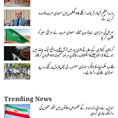
وزیراعظم شہباز شریف اگلے 48 گھنٹوں میں سعودی عرب کا دورہ
کریں گے
عراق کی سرزمین سے ڈرون حملے، سعودی عرب نے عراقی سفیر کو
طلب کر لیا
کراچی، کیماڑی کے علاقے ماڑی پور میں ٹرٹل بیچ پر واقع ایک ہٹ میں
جوئے کا بڑا اڈہ چلنے کا انکشاف، خاتون سرغنہ سمیت 40 ملزمان گرفتار
پنجاب حکومت کا بائیکرز سبسڈی منصوبہ، فی لیٹر پیٹرول پر کتنے روپے
سبسڈی ملے گی۔؟ جانیے۔
Trending News
ایران نے دبئی اور دوحہ کے مخصوص علاقوں میں ممکنہ حملوں کی
وارننگ جاری کردی