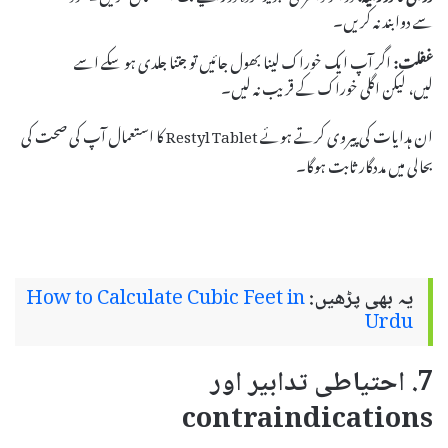
سے دوا بند نہ کریں۔
غفلت:
اگر آپ ایک خوراک لینا بھول جائیں تو جتنا جلدی ہو سکے اسے
لیں، لیکن اگلی خوراک کے قریب نہ لیں۔
ان ہدایات کی پیروی کرتے ہوئے Restyl Tablet کا استعمال آپ کی صحت کی
بحالی میں مددگار ثابت ہوگا۔
یہ بھی پڑھیں:
How to Calculate Cubic Feet in
Urdu
7. احتیاطی تدابیر اور
contraindications