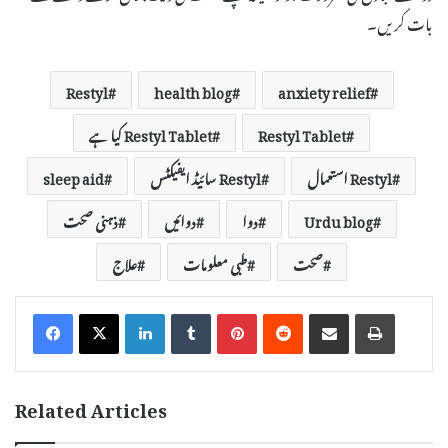
بات کریں۔
Restyl
health blog
anxiety relief
Restyl Tablet
Restyl Tablet کیا ہے
Restyl استعمال
Restyl سائیڈ ایفیکٹس
sleep aid
Urdu blog
دوا
دوائیں
ذہنی صحت
صحت
طبی معلومات
علاج
LinkedIn
Tumblr
Pinterest
Reddit
Share via Email
Print
Related Articles