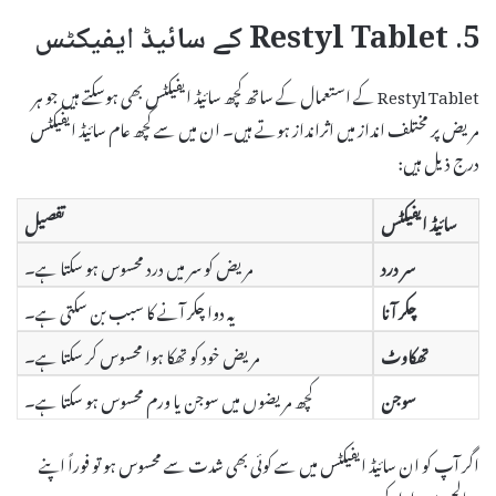
5. Restyl Tablet کے سائیڈ ایفیکٹس
Restyl Tablet کے استعمال کے ساتھ کچھ سائیڈ ایفیکٹس بھی ہوسکتے ہیں جو ہر
مریض پر مختلف انداز میں اثرانداز ہوتے ہیں۔ ان میں سے کچھ عام سائیڈ ایفیکٹس
درج ذیل ہیں:
سائیڈ ایفیکٹس
تفصیل
سر درد
مریض کو سر میں درد محسوس ہو سکتا ہے۔
چکر آنا
یہ دوا چکر آنے کا سبب بن سکتی ہے۔
تھکاوٹ
مریض خود کو تھکا ہوا محسوس کر سکتا ہے۔
سوجن
کچھ مریضوں میں سوجن یا ورم محسوس ہو سکتا ہے۔
اگر آپ کو ان سائیڈ ایفیکٹس میں سے کوئی بھی شدت سے محسوس ہو تو فوراً اپنے
معالج سے رابطہ کریں۔