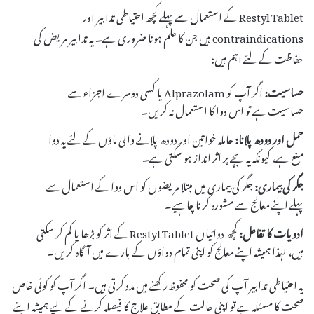
Restyl Tablet کے استعمال سے پہلے کچھ احتیاطی تدابیر اور
contraindications ہیں جن کا علم ہونا ضروری ہے۔ یہ تدابیر مریض کی
حفاظت کے لئے اہم ہیں:
حساسیت:
اگر آپ کو Alprazolam یا کسی دوسرے اجزاء سے
حساسیت ہے تو اس دوا کا استعمال نہ کریں۔
حمل اور دودھ پلانا:
حاملہ خواتین اور دودھ پلانے والی ماؤں کے لئے یہ دوا
منع ہے، کیونکہ یہ بچے پر اثر انداز ہو سکتی ہے۔
جگر کی بیماری:
جگر کی بیماری میں مبتلا مریضوں کو اس دوا کے استعمال سے
پہلے اپنے معالج سے مشورہ کرنا چاہیے۔
ادویات کا تفاعل:
کچھ دوائیاں Restyl Tablet کے اثر کو بڑھا یا کم کر سکتی
ہیں، لہذا ہمیشہ اپنے معالج کو اپنی تمام دواؤں کے بارے میں آگاہ کریں۔
یہ احتیاطی تدابیر آپ کی صحت کو محفوظ رکھنے میں مدد کرتی ہیں۔ اگر آپ کو کوئی خاص
صحت کا مسئلہ ہے تو اپنی حالت کے مطابق علاج کا فیصلہ کرنے کے لیے ہمیشہ اپنے