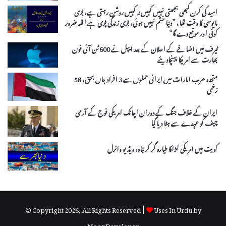
امید کی کرن کبھی بجھتی نہیں کہیں نہ کہیں روشن رہتی ہے، بڑی
مایوسی کا وقت تھا، ”دنیا ختم نہیں ہوئی، بڑی زندگی پڑی ہے اللہ ضرور
کوئی اور موقع دے گا“
ٹیرف میں اضافے کے اعلان کے بعد ایپل نے 600 ٹن آئی فون
بھارت سے امریکا پہنچادیئے
متحدہ عرب امارات میں ایرانی حملوں سے 3 افراد جاں بحق، 58
زخمی
ایران کے خلاف جنگ کے دوران اچانک امریکی فوج کے آرمی
چیف کو عہدے سے ہٹا دیا گیا
کویت میں امریکی لڑاکا طیارہ گر کر تباہ، ویڈیو وائرل
© Copyright 2026, All Rights Reserved |
Uses In Urdu by
MoonDeveloper