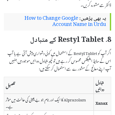
ڈاکٹر سے مشورہ کریں۔
یہ بھی پڑھیں:
How to Change Google
Account Name in Urdu
8. Restyl Tablet کے متبادل
اگر آپ کو Restyl Tablet کے استعمال میں کوئی دشواری پیش آتی ہے یا آپ
اس کے سائیڈ ایفیکٹس محسوس کر رہے ہیں تو کچھ متبادل دوائیں موجود ہیں جنہیں
آپ اپنے معالج کے مشورے سے استعمال کر سکتے ہیں:
متبادل
تفصیل
دوائیں
Alprazolam کا ایک اور نام جو بے چینی کی حالت میں مؤثر
Xanax
ہے۔