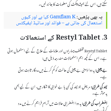
سکتے ہیں، اس لئے ہمیشہ پیکٹ کی معلومات کا جائزہ لیں۔
یہ بھی پڑھیں:
Gamflam K کیا ہے اور کیوں
استعمال کی جاتی ہے – فوائد اور سائیڈ ایفیکٹس
3. Restyl Tablet کے استعمالات
Restyl Tablet مختلف بیماریوں اور علامات کے علاج کے لیے استعمال ہوتی
ہے۔ اس کے کچھ اہم استعمالات مندرجہ ذیل ہیں:
بے چینی:
یہ دوا ذہنی بے چینی کی حالت کو کم کرنے میں مددگار ثابت ہوتی
ہے۔
نیند کی خرابی:
مریض جو نیند کی کمی یا بے خوابی کا شکار ہیں، ان کے لیے بھی
یہ مؤثر ہے۔
اضطراب کی خرابی:
یہ دوا اضطرابی حالات میں آرام فراہم کرنے میں مدد
کرتی ہے۔