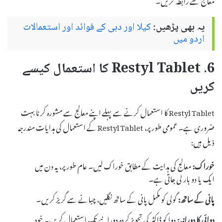
یہ بھی پڑھیں:
کیلا اور دہی کے فوائد اور استعمالات
اردو میں
6. Restyl Tablet کا استعمال کیسے
کریں
Restyl Tablet کا استعمال کرنے سے پہلے اپنے معالج سے مشورہ کرنا بہت
ضروری ہے۔ عمومی طور پر، Restyl Tablet کے استعمال کی ہدایات مندرجہ
ذیل ہیں:
خوراک:
معالج کی ہدایت کے مطابق خوراک لیں۔ عام طور پر، یہ دن میں
ایک یا دو بار لی جاتی ہے۔
پانی کے ساتھ:
گولی کو مکمل پانی کے ساتھ نگلیں، چبانے سے گریز کریں۔
دوائی کا دورانیہ:
دوا کو ڈاکٹر کی تجویز کردہ دورانیے تک استعمال کریں۔ خود