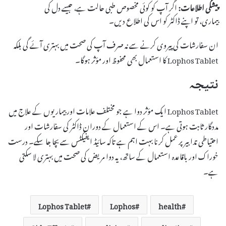
پیشگی اطلاعات:
اگر آپ کو کوئی مخصوص طبی حالت ہے، جیسے دل کی
بیماری، تو اپنے ڈاکٹر کو اس کی اطلاع دیں۔
ان سفارشات کی پیروی کرنے سے نہ صرف آپ کی صحت میں بہتری آئے گی بلکہ
Lophos Tablet کا استعمال بھی محفوظ اور مؤثر ہوگا۔
نتیجہ
Lophos Tablet ایک مؤثر دوا ہے جو مختلف علامات اور بیماریوں کے علاج میں
مددگار ثابت ہوتی ہے۔ اس کے استعمال کے دوران ڈاکٹر کی سفارشات اور
احتیاطی تدابیر پر عمل کرنا بہت اہم ہے تاکہ سائیڈ ایفیکٹس سے بچا جا سکے۔ درست
خوراک اور باقاعدہ استعمال کے ساتھ، یہ دوا مریض کی صحت میں بہتری لا سکتی
ہے۔
Lophos Tablet
Lophos
health