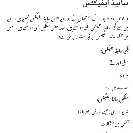
سائیڈ ایفیکٹس
Lophos Tablet کے استعمال کے دوران بعض سائیڈ ایفیکٹس ممکن ہیں۔ ان
میں سے کچھ سائیڈ ایفیکٹس ہلکے ہو سکتے ہیں، جبکہ بعض سنگین بھی ہو سکتے ہیں۔ ذیل
میں ممکنہ سائیڈ ایفیکٹس کی فہرست دی گئی ہے:
ہلکی سائیڈ ایفیکٹس:
متلی اور قے
سر درد
معدے میں درد
سنگین سائیڈ ایفیکٹس:
شدید الرجی (جیسے خارش، چڑھاؤ)
تنفس میں مشکلات