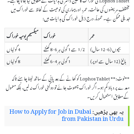
مختلف مریضوں کی حالت، عمر، اور بیماری کی نوعیت کے لحاظ سے خوراک میں
تبدیلی ممکن ہے۔ عموماً، درج ذیل خوراک کی ہدایات ہیں:
عمر
خوراک
میکسیمم یومیہ خوراک
بچوں (6-12 سال)
1/2 سے 1 گولی ہر 6-8 گھنٹے
4 گولیاں
بالغ (12 سال سے اوپر)
1 گولی ہر 4-6 گھنٹے
8 گولیاں
**نوٹ:** Lophos Tablet کو کھانے کے بعد پانی کے ساتھ لینا چاہئے تاکہ
معدے پر دباؤ کم ہو۔ اگر خوراک چھوٹ جائے تو دوگنی خوراک نہ لیں، بلکہ معمول
کے مطابق استعمال کریں۔
یہ بھی پڑھیں:
How to Apply for Job in Dubai
from Pakistan in Urdu