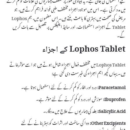
میں مدد کرتی ہے۔ اس میں موجود اجزاء مختلف طبی فوائد فراہم کرتے ہیں، جو
مریض کی صحت میں بہتری کا باعث بنتے ہیں۔ اس مضمون میں، ہم Lophos
Tablet کے اجزاء، استعمالات، اور سائیڈ ایفیکٹس پر تفصیل سے بات کریں
گے۔
Lophos Tablet کے اجزاء
Lophos Tablet میں مختلف فعال اجزاء شامل ہوتے ہیں جو اسے مؤثر بناتے
ہیں۔ یہاں کچھ اہم اجزاء کی فہرست دی گئی ہے:
Paracetamol:
درد اور بخار کو کم کرنے کے لئے استعمال ہوتا ہے۔
Ibuprofen:
سوزش اور درد کو کم کرنے کے لئے مؤثر ہے۔
Salicylic Acid:
جلد کی بیماریوں کے علاج میں مددگار۔
Other Excipients:
دوا کی ساخت اور اثرات کو بہتر بنانے کے لئے
شامل کئے جاتے ہیں۔