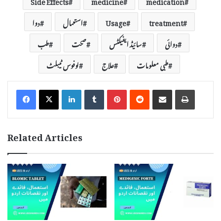
Side Effects
medicine
medication
treatment
Usage
استعمال
دوا
دوائی
سائیڈ ایفیکٹس
صحت
طب
طبی معلومات
علاج
لوفوس ٹیبلٹ
LinkedIn
Tumblr
Pinterest
Reddit
Share via Email
Print
Related Articles