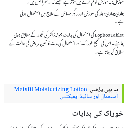
سوزش:
یہ سوزش کو کم کرنے میں مؤثر ہے، جیسے کہ آرتھرائٹس میں۔
جلدی بیماری:
جلد کی سوزش اور دیگر مسائل کے علاج میں استعمال ہوتی
ہے۔
Lophos Tablet کی استعمال کی ہدایت ہمیشہ ڈاکٹر کی تجویز کے مطابق ہونی
چاہئے۔ اس کی صحیح خوراک اور استعمال کی مدت کا تعین مریض کی حالت کے
مطابق کیا جاتا ہے۔
یہ بھی پڑھیں:
Metafil Moisturizing Lotion
استعمال اور سائیڈ ایفیکٹس
خوراک کی ہدایات
Lophos Tablet کی خوراک کا تعین ڈاکٹر کی ہدایات کے مطابق کیا جانا چاہئے۔