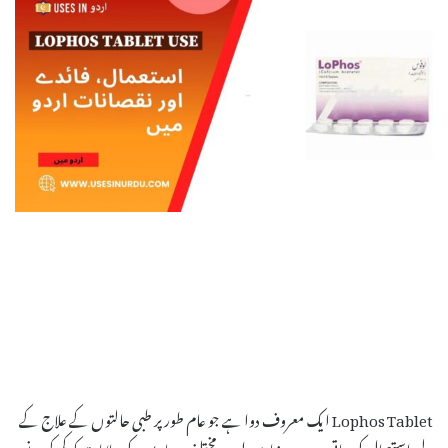
Lophos Tablet ایک معروف دوا ہے جو عام طور پر طبی حالتوں کے علاج کے
لیے استعمال کی جاتی ہے۔ یہ بنیادی طور پر مختلف بیماریوں کی علامات کو کم کرنے