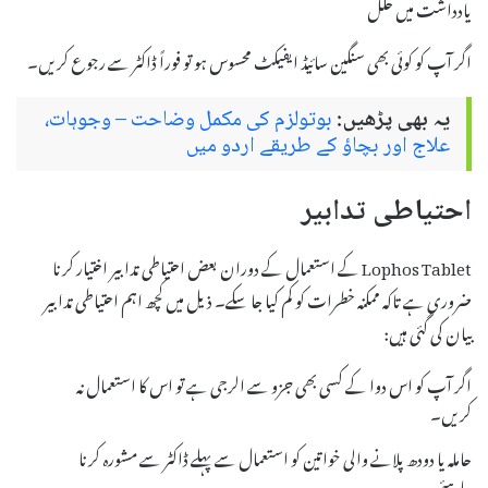
یادداشت میں خلل
اگر آپ کو کوئی بھی سنگین سائیڈ ایفیکٹ محسوس ہو تو فوراً ڈاکٹر سے رجوع کریں۔
یہ بھی پڑھیں:
بوتولزم کی مکمل وضاحت – وجوہات،
علاج اور بچاؤ کے طریقے اردو میں
احتیاطی تدابیر
Lophos Tablet کے استعمال کے دوران بعض احتیاطی تدابیر اختیار کرنا
ضروری ہے تاکہ ممکنہ خطرات کو کم کیا جا سکے۔ ذیل میں کچھ اہم احتیاطی تدابیر
بیان کی گئی ہیں:
اگر آپ کو اس دوا کے کسی بھی جزو سے الرجی ہے تو اس کا استعمال نہ
کریں۔
حاملہ یا دودھ پلانے والی خواتین کو استعمال سے پہلے ڈاکٹر سے مشورہ کرنا
چاہئے۔