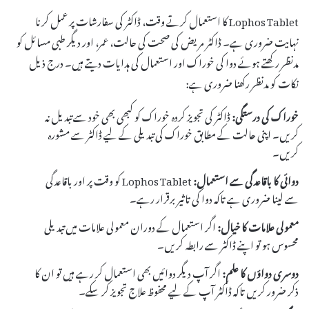
Lophos Tablet کا استعمال کرتے وقت، ڈاکٹر کی سفارشات پر عمل کرنا
نہایت ضروری ہے۔ ڈاکٹر مریض کی صحت کی حالت، عمر، اور دیگر طبی مسائل کو
مدنظر رکھتے ہوئے دوا کی خوراک اور استعمال کی ہدایات دیتے ہیں۔ درج ذیل
نکات کو مدنظر رکھنا ضروری ہے:
خوراک کی درستگی:
ڈاکٹر کی تجویز کردہ خوراک کو کبھی بھی خود سے تبدیل نہ
کریں۔ اپنی حالت کے مطابق خوراک کی تبدیلی کے لیے ڈاکٹر سے مشورہ
کریں۔
دوائی کا باقاعدگی سے استعمال:
Lophos Tablet کو وقت پر اور باقاعدگی
سے لینا ضروری ہے تاکہ دوا کی تاثیر برقرار رہے۔
معمولی علامات کا خیال:
اگر استعمال کے دوران معمولی علامات میں تبدیلی
محسوس ہو تو اپنے ڈاکٹر سے رابطہ کریں۔
دوسری دواؤں کا علم:
اگر آپ دیگر دوائیں بھی استعمال کر رہے ہیں تو ان کا
ذکر ضرور کریں تاکہ ڈاکٹر آپ کے لیے محفوظ علاج تجویز کر سکے۔