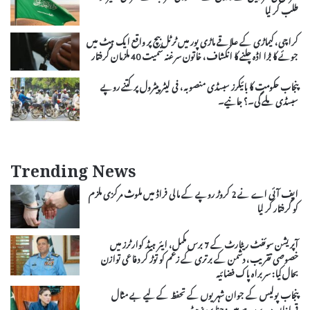
طلب کر لیا
کراچی، کیماڑی کے علاقے ماڑی پور میں ٹرٹل بیچ پر واقع ایک ہٹ میں
جوئے کا بڑا اڈہ چلنے کا انکشاف، خاتون سرغنہ سمیت 40 ملزمان گرفتار
پنجاب حکومت کا بائیکرز سبسڈی منصوبہ، فی لیٹر پیٹرول پر کتنے روپے
سبسڈی ملے گی۔؟ جانیے۔
Trending News
ایف آئی اے نے 2 کروڑ روپے کے مالی فراڈ میں ملوث مرکزی ملزم
کو گرفتار کر لیا
آپریشن سوئفٹ ریٹارٹ کے 7 برس مکمل، ایئر ہیڈ کوارٹرز میں
خصوصی تقریب، دشمن کے برتری کے زعم کو توڑ کر دفاعی توازن
بحال کیا: سربراہ پاک فضائیہ
پنجاب پولیس کے جوان شہریوں کے تحفظ کے لیے بے مثال
قربانیاں دے رہے ہیں: حنا پرویز بٹ