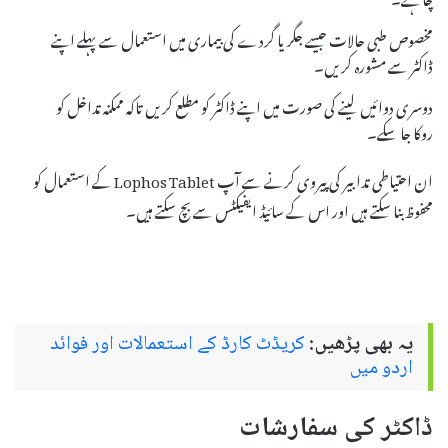
مخصوص طبی حالات جیسے جگر یا گردے کی بیماری میں استعمال سے پہلے اپنے
ڈاکٹر سے مشورہ کریں۔
دوسری دوائیں لینے کی صورت میں اپنے ڈاکٹر کو مطلع کریں تاکہ ممکنہ تداخل کو
روکا جا سکے۔
ان احتیاطی تدابیر کی پیروی کرنے سے آپ Lophos Tablet کے استعمال کو
محفوظ بنا سکتے ہیں اور اس کے سائیڈ ایفیکٹس سے بچ سکتے ہیں۔
یہ بھی پڑھیں:
کریڈٹ کارڈ کے استعمالات اور فوائد
اردو میں
ڈاکٹر کی سفارشات