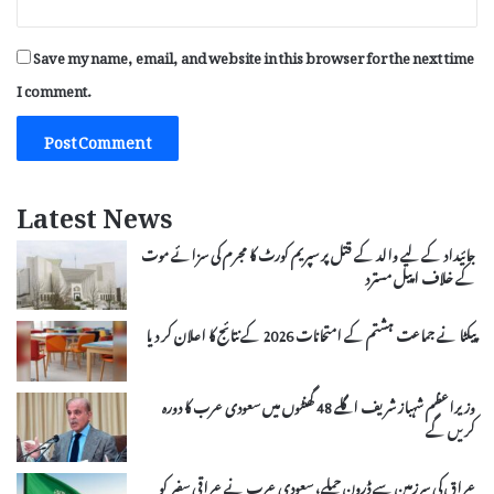
Save my name, email, and website in this browser for the next time
I comment.
Latest News
جائیداد کے لیے والد کے قتل پر سپریم کورٹ کا مجرم کی سزائے موت
کے خلاف اپیل مسترد
پیکٹا نے جماعت ہشتم کے امتحانات 2026 کے نتائج کا اعلان کر دیا
وزیراعظم شہباز شریف اگلے 48 گھنٹوں میں سعودی عرب کا دورہ
کریں گے
عراق کی سرزمین سے ڈرون حملے، سعودی عرب نے عراقی سفیر کو