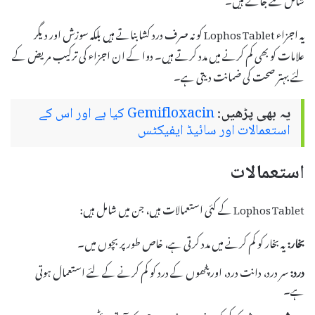
یہ اجزاء Lophos Tablet کو نہ صرف درد کشا بناتے ہیں بلکہ سوزش اور دیگر
علامات کو بھی کم کرنے میں مدد کرتے ہیں۔ دوا کے ان اجزاء کی ترکیب مریض کے
لئے بہتر صحت کی ضمانت دیتی ہے۔
یہ بھی پڑھیں:
Gemifloxacin کیا ہے اور اس کے
استعمالات اور سائیڈ ایفیکٹس
استعمالات
Lophos Tablet کے کئی استعمالات ہیں، جن میں شامل ہیں:
بخار:
یہ بخار کو کم کرنے میں مدد کرتی ہے، خاص طور پر بچوں میں۔
درد:
سر درد، دانت درد، اور پٹھوں کے درد کو کم کرنے کے لئے استعمال ہوتی
ہے۔