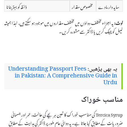
سایہ دار مادے
مخصوص مقدار
ذائقہ کو بہتر بنانا
نوٹ:
یہ اجزاء مختلف دواؤں میں مختلف مقداروں میں موجود ہو سکتے ہیں، لہذا ہمیشہ
لیبل کو چیک کریں یا ڈاکٹر سے مشورہ کریں۔
یہ بھی پڑھیں:
Understanding Passport Fees
in Pakistan: A Comprehensive Guide in
Urdu
مناسب خوراک
Tercica Syrup کی مناسب خوراک کا تعین ہر بچے کی حالت، عمر اور جسمانی
ضروریات کے مطابق کیا جاتا ہے۔ یہ دوائی عام طور پر ڈاکٹر کی ہدایت کے مطابق