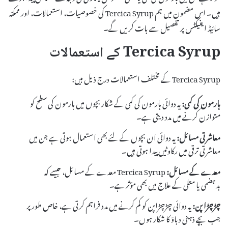
ہیں۔ اس مضمون میں ہم Tercica Syrup کی خصوصیات، استعمالات، اور ممکنہ
سائیڈ ایفیکٹس پر تفصیل سے بات کریں گے۔
Tercica Syrup کے استعمالات
Tercica Syrup کے مختلف استعمالات درج ذیل ہیں:
ہارمون کی کمی:
یہ دوائی ہارمون کی کمی کے شکار بچوں میں ہارمون کی سطح کو
متوازن کرنے میں مدد دیتی ہے۔
معاشرتی مسائل:
یہ دوائی ان بچوں کے لئے بھی استعمال ہوتی ہے جن میں
معاشرتی ترقی میں رکاوٹیں پیدا ہوتی ہیں۔
معدے کے مسائل:
Tercica Syrup معدے کے مسائل، جیسے کہ
بدہضمی یا متلی کے علاج میں بھی مؤثر ہے۔
چڑچڑا پن:
یہ دوائی چڑچڑاپن کو کم کرنے میں مدد فراہم کرتی ہے، خاص طور پر
جب بچے ذہنی دباؤ کا شکار ہوں۔