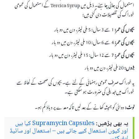
استعمال کی جانی چاہئے۔ ذیل میں Tercica Syrup کے استعمال کی عمومی
خوراک کی تفصیلات دی گئی ہیں:
بچوں کی عمر:
1 سے 3 سال: 5 ملی لیٹر، دن میں دو بار
بچوں کی عمر:
4 سے 6 سال: 10 ملی لیٹر، دن میں دو بار
بچوں کی عمر:
7 سے 12 سال: 15 ملی لیٹر، دن میں دو بار
بڑوں:
20 ملی لیٹر، دن میں دو بار
یہ خوراک صرف عمومی رہنمائی کے لئے ہے۔ بچوں کی صحت کے لحاظ سے
خوراک میں تبدیلی کی ضرورت ہو سکتی ہے۔
نوٹ:
دوائی کو ہمیشہ کھانے کے بعد لیں تاکہ معدے پر دباؤ کم ہو۔
یہ بھی پڑھیں:
Supramycin Capsules کیا ہیں
اور کیوں استعمال کیے جاتے ہیں – استعمال اور سائیڈ
ایفیکٹس