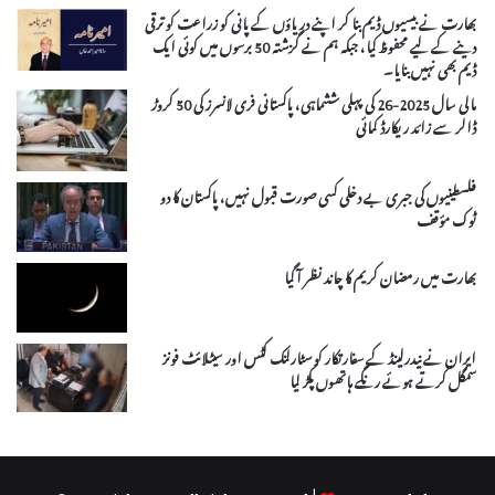
بھارت نے بیسیوں ڈیم بنا کر اپنے دریاؤں کے پانی کو زراعت کو ترقی
دینے کے لیے محفوظ کیا، جبکہ ہم نے گزشتہ 50 برسوں میں کوئی ایک
ڈیم بھی نہیں بنایا۔
مالی سال 2025-26 کی پہلی ششماہی، پاکستانی فری لانسرز کی 50 کروڑ
ڈالر سے زائد ریکارڈ کمائی
فلسطینیوں کی جبری بے دخلی کسی صورت قبول نہیں، پاکستان کا دو
ٹوک مؤقف
بھارت میں رمضان کریم کا چاند نظر آ گیا
ایران نے نیدرلینڈ کے سفارتکار کو سٹارلنک کٹس اور سیٹلائٹ فونز
سمگل کرتے ہوئے رنگے ہاتھوں پکڑ لیا