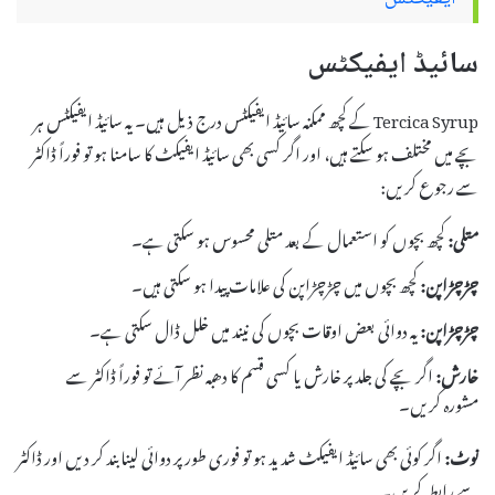
سائیڈ ایفیکٹس
Tercica Syrup کے کچھ ممکنہ سائیڈ ایفیکٹس درج ذیل ہیں۔ یہ سائیڈ ایفیکٹس ہر
بچے میں مختلف ہو سکتے ہیں، اور اگر کسی بھی سائیڈ ایفیکٹ کا سامنا ہو تو فوراً ڈاکٹر
سے رجوع کریں:
متلی:
کچھ بچوں کو استعمال کے بعد متلی محسوس ہو سکتی ہے۔
چڑچڑاپن:
کچھ بچوں میں چڑچڑاپن کی علامات پیدا ہو سکتی ہیں۔
چڑچڑاپن:
یہ دوائی بعض اوقات بچوں کی نیند میں خلل ڈال سکتی ہے۔
خارش:
اگر بچے کی جلد پر خارش یا کسی قسم کا دھبہ نظر آئے تو فوراً ڈاکٹر سے
مشورہ کریں۔
نوٹ:
اگر کوئی بھی سائیڈ ایفیکٹ شدید ہو تو فوری طور پر دوائی لینا بند کر دیں اور ڈاکٹر
سے رابطہ کریں۔