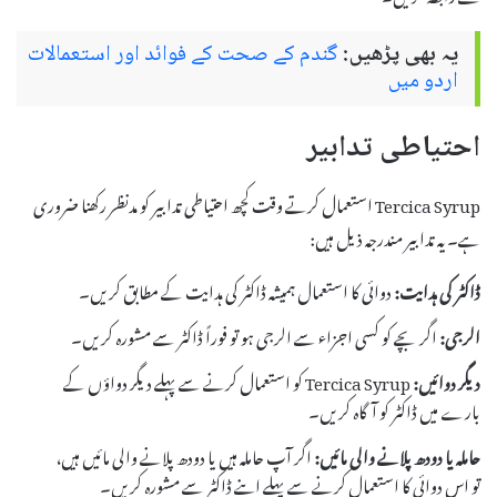
یہ بھی پڑھیں:
گندم کے صحت کے فوائد اور استعمالات
اردو میں
احتیاطی تدابیر
Tercica Syrup استعمال کرتے وقت کچھ احتیاطی تدابیر کو مدنظر رکھنا ضروری
ہے۔ یہ تدابیر مندرجہ ذیل ہیں:
ڈاکٹر کی ہدایت:
دوائی کا استعمال ہمیشہ ڈاکٹر کی ہدایت کے مطابق کریں۔
الرجی:
اگر بچے کو کسی اجزاء سے الرجی ہو تو فوراً ڈاکٹر سے مشورہ کریں۔
دیگر دوائیں:
Tercica Syrup کو استعمال کرنے سے پہلے دیگر دواؤں کے
بارے میں ڈاکٹر کو آگاہ کریں۔
حاملہ یا دودھ پلانے والی مائیں:
اگر آپ حاملہ ہیں یا دودھ پلانے والی مائیں ہیں،
تو اس دوائی کا استعمال کرنے سے پہلے اپنے ڈاکٹر سے مشورہ کریں۔