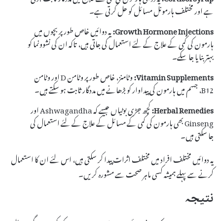
ہے اور مختلف ہارمونل مسائل کو حل کرتی ہے۔
Growth Hormone Injections:
یہ دوائیں خاص طور پر بچوں میں
ہارمون کی کمی کے علاج کے لئے استعمال کی جاتی ہیں، تاکہ ان کی نشوونما کو
بہتر بنایا جا سکے۔
Vitamin Supplements:
وٹامنز، خاص طور پر وٹامن D اور وٹامن
B12، جسم میں ہارمون کی پیداوار کو بڑھانے میں مددگار ثابت ہو سکتے ہیں۔
Herbal Remedies:
کچھ جڑی بوٹیاں جیسے کہ Ashwagandha اور
Ginseng بھی ہارمون کی کمی کے مسائل کے علاج کے لئے استعمال کی
جا سکتی ہیں۔
یہ دوائیں مختلف افراد میں مختلف اثرات پیدا کر سکتی ہیں، اس لئے ان کا استعمال
کرنے سے پہلے ہمیشہ کسی ماہر صحت سے مشورہ کریں۔
نتیجہ