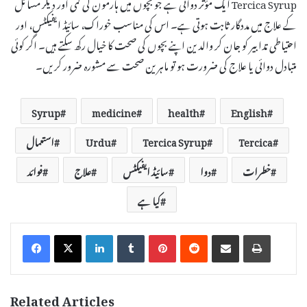
Tercica Syrup ایک مؤثر دوائی ہے جو بچوں میں ہارمون کی کمی اور دیگر مسائل
کے علاج میں مددگار ثابت ہوتی ہے۔ اس کی مناسب خوراک، سائیڈ ایفیکٹس، اور
احتیاطی تدابیر کو جان کر والدین اپنے بچوں کی صحت کا خیال رکھ سکتے ہیں۔ اگر کوئی
متبادل دوائی یا علاج کی ضرورت ہو تو ماہرین صحت سے مشورہ ضرور کریں۔
Syrup
medicine
health
English
Tercica
Tercica Syrup
Urdu
استعمال
خطرات
دوا
سائیڈ ایفیکٹس
علاج
فوائد
کیا ہے
LinkedIn
Tumblr
Pinterest
Reddit
Share via Email
Print
Related Articles