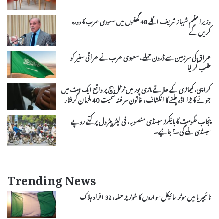
وزیراعظم شہباز شریف اگلے 48 گھنٹوں میں سعودی عرب کا دورہ
کریں گے
عراق کی سرزمین سے ڈرون حملے، سعودی عرب نے عراقی سفیر کو
طلب کر لیا
کراچی، کیماڑی کے علاقے ماڑی پور میں ٹرٹل بیچ پر واقع ایک ہٹ میں
جوئے کا بڑا اڈہ چلنے کا انکشاف، خاتون سرغنہ سمیت 40 ملزمان گرفتار
پنجاب حکومت کا بائیکرز سبسڈی منصوبہ، فی لیٹر پیٹرول پر کتنے روپے
سبسڈی ملے گی۔؟ جانیے۔
Trending News
نائجیریا میں موٹر سائیکل سواروں کا خونریز حملہ، 32 افراد ہلاک