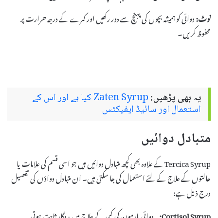
نوٹ:
دوائی کو ہمیشہ بچوں کی پہنچ سے دور رکھیں اور کمرے کے درجہ حرارت پر
محفوظ کریں۔
یہ بھی پڑھیں:
Zaten Syrup کیا ہے اور اس کے
استعمال اور سائیڈ ایفیکٹس
متبادل دوائیں
Tercica Syrup کے علاوہ بھی کچھ متبادل دوائیں ہیں جو اسی قسم کی علامات یا
حالتوں کے علاج کے لئے استعمال کی جا سکتی ہیں۔ ان متبادل دواؤں کی تفصیل
درج ذیل ہے:
Cortisol Syrup:
یہ دوائی ہارمون کی کمی کے علاج میں مددگار ثابت ہوتی