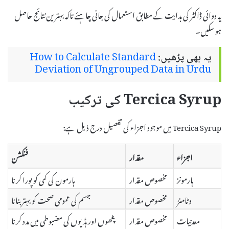
یہ دوائی ڈاکٹر کی ہدایت کے مطابق استعمال کی جانی چاہئے تاکہ بہترین نتائج حاصل
ہو سکیں۔
یہ بھی پڑھیں:
How to Calculate Standard
Deviation of Ungrouped Data in Urdu
Tercica Syrup کی ترکیب
Tercica Syrup میں موجود اجزاء کی تفصیل درج ذیل ہے:
اجزاء
مقدار
فنکشن
ہارمونز
مخصوص مقدار
ہارمون کی کمی کو پورا کرنا
وٹامنز
مخصوص مقدار
جسم کی عمومی صحت کو بہتر بنانا
معدنیات
مخصوص مقدار
پٹھوں اور ہڈیوں کی مضبوطی میں مدد کرنا