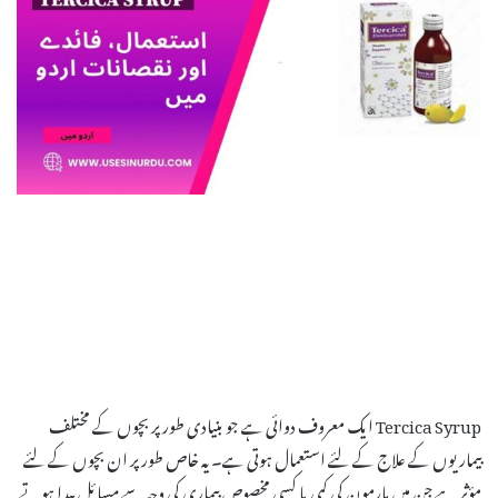
Tercica Syrup ایک معروف دوائی ہے جو بنیادی طور پر بچوں کے مختلف
بیماریوں کے علاج کے لئے استعمال ہوتی ہے۔ یہ خاص طور پر ان بچوں کے لئے
مؤثر ہے جن میں ہارمون کی کمی یا کسی مخصوص بیماری کی وجہ سے مسائل پیدا ہوتے