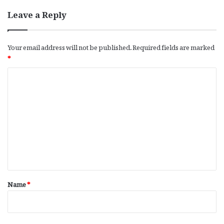
Leave a Reply
Your email address will not be published.
Required fields are marked
*
C
o
m
m
e
n
t
*
Name
*