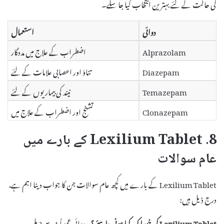
کی حالت کے لئے بہترین انتخاب کیا جا سکے۔
دوائی
استعمال
Alprazolam
اضطراب کے علاج میں مددگار
Diazepam
تناؤ اور اعصابی علامات کے لئے
Temazepam
نیند کی بیماریوں کے لئے
Clonazepam
تشنج اور اضطراب کے علاج میں
8. Lexilium Tablet کے بارے میں
عام سوالات
Lexilium Tablet کے بارے میں کچھ عام سوالات جن کا جواب دینا اہم ہے،
درج ذیل ہیں:
Lexilium Tablet کی خوراک کیا ہونی چاہئے؟
یہ دوائی عموماً 1 سے 2 ملی