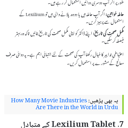
طور پر اگر آپ دوسری دوائیں استعمال کر رہے ہیں۔
حاملہ خواتین:
اگر آپ حاملہ ہیں یا دودھ پلانے والی ہیں تو Lexilium کے
استعمال سے پرہیز کریں۔
مکمل صحت کی تاریخ:
اپنے ڈاکٹر کو اپنی مکمل صحت کی تاریخ بتائیں تاکہ وہ بہتر
فیصلہ کر سکیں۔
احتیاطی تدابیر کا خیال رکھنا آپ کی صحت کے لئے انتہائی اہم ہے۔ یہ دوائی صرف
معالج کے مشورے پر استعمال کریں۔
یہ بھی پڑھیں:
How Many Movie Industries
Are There in the World in Urdu
7. Lexilium Tablet کے متبادل