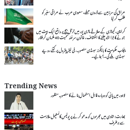
عراق کی سرزمین سے ڈرون حملے، سعودی عرب نے عراقی سفیر کو
طلب کر لیا
کراچی، کیماڑی کے علاقے ماڑی پور میں ٹرٹل بیچ پر واقع ایک ہٹ میں
جوئے کا بڑا اڈہ چلنے کا انکشاف، خاتون سرغنہ سمیت 40 ملزمان گرفتار
پنجاب حکومت کا بائیکرز سبسڈی منصوبہ، فی لیٹر پیٹرول پر کتنے روپے
سبسڈی ملے گی۔؟ جانیے۔
Trending News
لاہور میں پانی کو دوبارہ قابل استعمال بنانے کا منصوبہ منظور
بھارت: شادی میں مجرموں کو مدعو کرنے پر پولیس کانسٹیبل ملازمت
سے برطرف