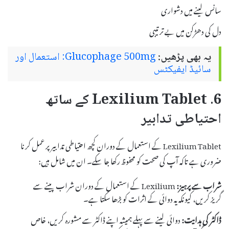
سانس لینے میں دشواری
دل کی دھڑکن میں بے ترتیبی
یہ بھی پڑھیں:
Glucophage 500mg: استعمال اور
سائیڈ ایفیکٹس
6. Lexilium Tablet کے ساتھ
احتیاطی تدابیر
Lexilium Tablet کے استعمال کے دوران کچھ احتیاطی تدابیر پر عمل کرنا
ضروری ہے تاکہ آپ کی صحت کو محفوظ رکھا جا سکے۔ ان میں شامل ہیں:
شراب سے پرہیز:
Lexilium کے استعمال کے دوران شراب پینے سے
گریز کریں، کیونکہ یہ دوائی کے اثرات کو بڑھا سکتا ہے۔
ڈاکٹر کی ہدایت:
دوائی لینے سے پہلے ہمیشہ اپنے ڈاکٹر سے مشورہ کریں، خاص