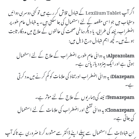
اگر آپ Lexilium Tablet کے متبادل تلاش کر رہے ہیں تو کئی دوسری دوائیں
دستیاب ہیں جو اسی مقصد کے لئے استعمال کی جا سکتی ہیں۔ یہ متبادل عام طور پر
اضطراب، نیند کی خرابی، یا دیگر دماغی صحت کی حالتوں کے علاج میں مددگار ثابت
ہوتے ہیں۔ کچھ اہم متبادل درج ذیل ہیں:
Alprazolam:
یہ دوائی عام طور پر اضطراب کے علاج کے لئے استعمال
ہوتی ہے اور ایک بینزودیازپائن ہے۔
Diazepam:
یہ دوائی اضطراب اور تناؤ کی علامات کو کم کرنے میں مدد کرتی
ہے۔
Temazepam:
نیند کی بیماریوں کے علاج کے لئے مؤثر ہے۔
Clonazepam:
یہ دوائی تشنج اور اضطراب کی علامات کے لئے استعمال
کی جاتی ہے۔
ان متبادلات کے استعمال سے پہلے اپنے ڈاکٹر سے مشورہ کرنا ضروری ہے تاکہ آپ