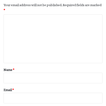
Your email address will not be published.
Required fields are marked
*
C
o
m
m
e
n
t
*
Name
*
Email
*