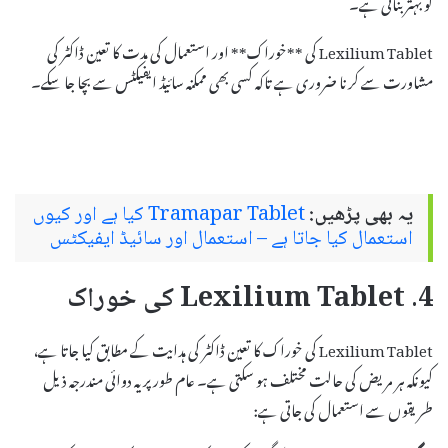
کو بہتر بناتی ہے۔
Lexilium Tablet کی **خوراک** اور استعمال کی مدت کا تعین ڈاکٹر کی
مشاورت سے کرنا ضروری ہے تاکہ کسی بھی ممکنہ سائیڈ ایفیکٹس سے بچا جا سکے۔
یہ بھی پڑھیں:
Tramapar Tablet کیا ہے اور کیوں
استعمال کیا جاتا ہے – استعمال اور سائیڈ ایفیکٹس
4. Lexilium Tablet کی خوراک
Lexilium Tablet کی خوراک کا تعین ڈاکٹر کی ہدایت کے مطابق کیا جاتا ہے،
کیونکہ ہر مریض کی حالت مختلف ہو سکتی ہے۔ عام طور پر یہ دوائی مندرجہ ذیل
طریقوں سے استعمال کی جاتی ہے: