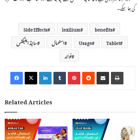
کی جا سکے۔
Side Effects
lexilium
benefits
Tablet
Usage
استعمال
سائیڈ ایفیکٹس
فوائد
LinkedIn
Tumblr
Pinterest
Reddit
Share via Email
Print
Related Articles