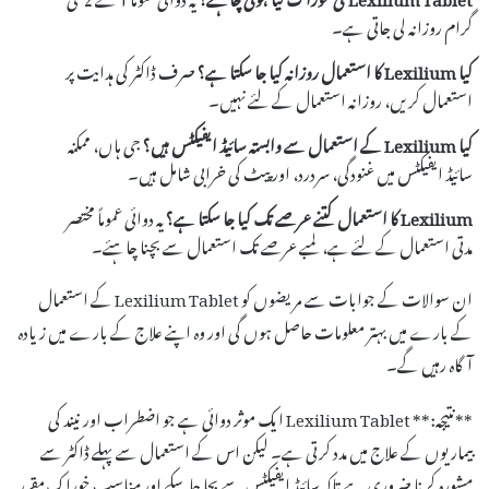
گرام روزانہ لی جاتی ہے۔
کیا Lexilium کا استعمال روزانہ کیا جا سکتا ہے؟
صرف ڈاکٹر کی ہدایت پر
استعمال کریں، روزانہ استعمال کے لئے نہیں۔
کیا Lexilium کے استعمال سے وابستہ سائیڈ ایفیکٹس ہیں؟
جی ہاں، ممکنہ
سائیڈ ایفیکٹس میں غنودگی، سردرد، اور پیٹ کی خرابی شامل ہیں۔
Lexilium کا استعمال کتنے عرصے تک کیا جا سکتا ہے؟
یہ دوائی عموماً مختصر
مدتی استعمال کے لئے ہے، لمبے عرصے تک استعمال سے بچنا چاہئے۔
ان سوالات کے جوابات سے مریضوں کو Lexilium Tablet کے استعمال
کے بارے میں بہتر معلومات حاصل ہوں گی اور وہ اپنے علاج کے بارے میں زیادہ
آگاہ رہیں گے۔
**نتیجہ:** Lexilium Tablet ایک موثر دوائی ہے جو اضطراب اور نیند کی
بیماریوں کے علاج میں مدد کرتی ہے۔ لیکن اس کے استعمال سے پہلے ڈاکٹر سے
مشورہ کرنا ضروری ہے تاکہ سائیڈ ایفیکٹس سے بچا جا سکے اور مناسب خوراک مقرر