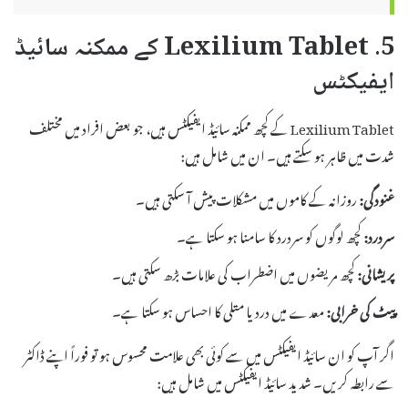
5. Lexilium Tablet کے ممکنہ سائیڈ
ایفیکٹس
Lexilium Tablet کے کچھ ممکنہ سائیڈ ایفیکٹس ہیں، جو بعض افراد میں مختلف
شدت میں ظاہر ہو سکتے ہیں۔ ان میں شامل ہیں:
غنودگی:
روزانہ کے کاموں میں مشکلات پیش آ سکتی ہیں۔
سردرد:
کچھ لوگوں کو سردرد کا سامنا ہو سکتا ہے۔
پریشانی:
کچھ مریضوں میں اضطراب کی علامات بڑھ سکتی ہیں۔
پیٹ کی خرابی:
معدے میں درد یا متلی کا احساس ہو سکتا ہے۔
اگر آپ کو ان سائیڈ ایفیکٹس میں سے کوئی بھی علامت محسوس ہو تو فوراً اپنے ڈاکٹر
سے رابطہ کریں۔ شدید سائیڈ ایفیکٹس میں شامل ہیں: