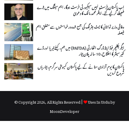
اب پاکستان فرسٹ نہیں سیکیورٹی فرسٹ ہوگا، اہم میٹنگ میں بڑے
فیصلے کرلیے گئے، اینکر محمد مالک کا دعویٰ
وفاقی وزیر توانائی کا نیٹ میٹرنگ کی جمع شدہ درخواستوں سے متعلق اہم
فیصلہ
ایگریکلچر فوڈ اینڈ ڈرگ اتھارٹی (PAFDA) میں جم، کیفے ٹیریا اور ڈے
کئیر سینٹر کا افتتاح، 10 سالہ پلان تیار
پاکستان کا یوم آزادی منانے کے لیے پاکستان کمیونٹی سرگرم، تیاریاں
شروع کردیں
© Copyright 2026, All Rights Reserved |
Uses In Urdu by
MoonDeveloper