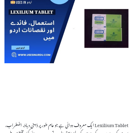
Lexilium Tablet ایک معروف دوائی ہے جو عام طور پر ذہنی دباؤ، اضطراب،
اور نیند کی بیماریوں کے علاج کے لئے استعمال ہوتی ہے۔ یہ دوائی کئی مختلف طبی