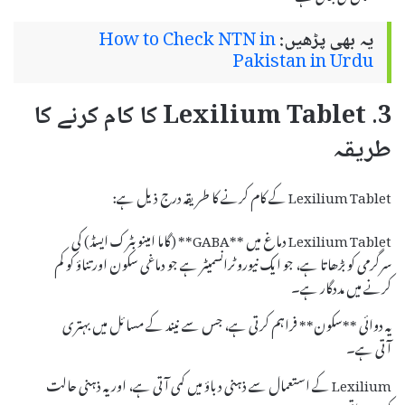
یہ بھی پڑھیں:
How to Check NTN in
Pakistan in Urdu
3. Lexilium Tablet کا کام کرنے کا
طریقہ
Lexilium Tablet کے کام کرنے کا طریقہ درج ذیل ہے:
Lexilium Tablet دماغ میں **GABA** (گاما امینو بٹرک ایسڈ) کی
سرگرمی کو بڑھاتا ہے، جو ایک نیورو ٹرانسمیٹر ہے جو دماغی سکون اور تناؤ کو کم
کرنے میں مددگار ہے۔
یہ دوائی **سکون** فراہم کرتی ہے، جس سے نیند کے مسائل میں بہتری
آتی ہے۔
Lexilium کے استعمال سے ذہنی دباؤ میں کمی آتی ہے، اور یہ ذہنی حالت