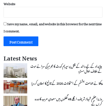
Website
Save my name, email, and website in this browser for the next time
I comment.
Latest News
جائیداد کے لیے والد کے قتل پر سپریم کورٹ کا مجرم کی سزائے موت
کے خلاف اپیل مسترد
پیکٹا نے جماعت ہشتم کے امتحانات 2026 کے نتائج کا اعلان کر دیا
وزیراعظم شہباز شریف اگلے 48 گھنٹوں میں سعودی عرب کا دورہ
کریں گے