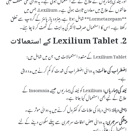
حالتوں کے علاج میں معاون ثابت ہوتی ہے۔ Lexilium، جس میں
**Lormetazepam** شامل ہوتا ہے، بینزودیازپائنز کے گروپ سے تعلق
رکھتا ہے۔ اس کا استعمال صرف ڈاکٹر کی ہدایت کے تحت کرنا چاہئے۔
2. Lexilium Tablet کے استعمالات
Lexilium Tablet کے متعدد استعمالات ہیں، جن میں شامل ہیں:
اضطراب کی حالت:
یہ دوائی اضطراب کی شدت کو کم کرنے میں مدد دیتی
ہے۔
نیند کی بیماریاں:
Lexilium کو نیند کی بیماریوں جیسے Insomnia کے
علاج کے لیے بھی استعمال کیا جاتا ہے۔
ذہنی دباؤ:
ذہنی دباؤ کی علامات کو کنٹرول کرنے میں یہ دوائی موثر ہے۔
پیشگی سرجری:
یہ دوائی بعض اوقات سرجری سے پہلے سکون دینے کے لئے
استعمال کی جاتی ہے۔