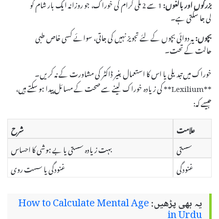
بزرگوں اور بالغوں:
1 سے 2 ملی گرام کی خوراک، جو روزانہ ایک بار شام کو
لی جا سکتی ہے۔
بچوں:
یہ دوائی بچوں کے لئے تجویز نہیں کی جاتی، سوائے کسی خاص طبی
حالت کے تحت۔
خوراک میں تبدیلی یا اس کا استعمال بغیر ڈاکٹر کی مشاورت کے نہ کریں۔
**Lexilium** کی زیادہ خوراک لینے سے صحت کے مسائل پیدا ہو سکتے ہیں،
جیسے کہ:
علامت
شرح
سستی
بہت زیادہ سستی یا بے ہوشی کا احساس
غنودگی
غنودگی یا سست روی
یہ بھی پڑھیں:
How to Calculate Mental Age
in Urdu