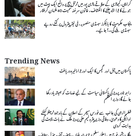
کراچی، کیماڑی کے علاقے ماڑی پور میں ٹرٹل بیچ پر واقع ایک ہٹ میں
جوئے کا بڑا اڈہ چلنے کا انکشاف، خاتون سرغنہ سمیت 40 ملزمان گرفتار
پنجاب حکومت کا بائیکرز سبسڈی منصوبہ، فی لیٹر پیٹرول پر کتنے روپے
سبسڈی ملے گی۔؟ جانیے۔
Trending News
پاکستان میں تیل اور گیس کا ایک اور بڑا ذخیرہ دریافت
راجہ نادر پرویز کی پاکستانی سیاست کے لیے خدمات کو ہمیشہ یاد رکھا
جائے گا: وزیر اعظم
قطر انرجی کی جانب سے فورس میجر کے اعلان کے باوجود ٹرمینلز کیلئے
ادائیگی کا دعویٰ، وفاقی وزیرِ پیٹرولیم علی پرویز ملک نے بات چیت کی
ہدایت کردی
بنگلہ دیشی فوج میں اعلیٰ سطح پر بڑی تبدیلیاں، چیف آف جنرل سٹاف