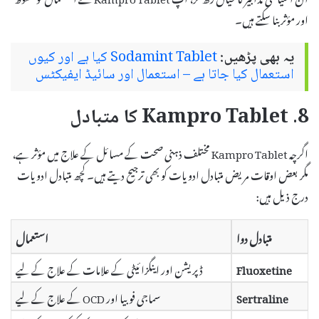
اور مؤثر بنا سکتے ہیں۔
یہ بھی پڑھیں:
Sodamint Tablet کیا ہے اور کیوں
استعمال کیا جاتا ہے – استعمال اور سائیڈ ایفیکٹس
8. Kampro Tablet کا متبادل
اگرچہ Kampro Tablet مختلف ذہنی صحت کے مسائل کے علاج میں مؤثر ہے،
مگر بعض اوقات مریض متبادل ادویات کو بھی ترجیح دیتے ہیں۔ کچھ متبادل ادویات
درج ذیل ہیں:
متبادل دوا
استعمال
Fluoxetine
ڈپریشن اور اینگزائیٹی کے علامات کے علاج کے لیے
Sertraline
سماجی فوبیا اور OCD کے علاج کے لیے