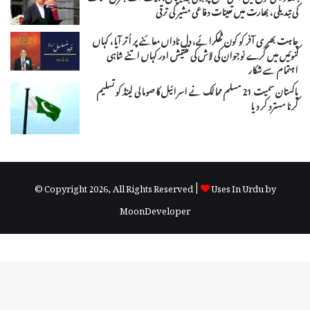
کی تبدیلی، بھارت میں تعینات دفاعی مشیر کی ترقی
چاہت بھر ی آفر کو کون ٹھکرائے، دلِ ناداں معائنے پر اُتر آیا، کہاں
کنوئیں میں گرے نوجوان کی لاش کی تفتیش اور کہاں اتنے شاہی
اہتمام سے شکار
پاکستان سمیت 21 مسلم ممالک نے اسرائیل کا صومالی لینڈ کو تسلیم
کرنا مسترد کر دیا
© Copyright 2026, All Rights Reserved |
Uses In Urdu by
MoonDeveloper