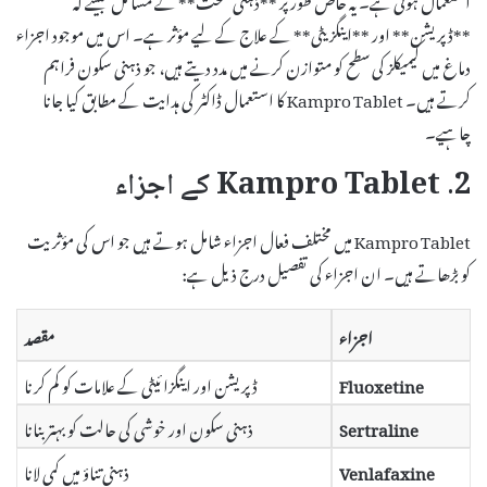
**ڈپریشن** اور **اینگزیٹی** کے علاج کے لیے مؤثر ہے۔ اس میں موجود اجزاء
دماغ میں کیمیکلز کی سطح کو متوازن کرنے میں مدد دیتے ہیں، جو ذہنی سکون فراہم
کرتے ہیں۔ Kampro Tablet کا استعمال ڈاکٹر کی ہدایت کے مطابق کیا جانا
چاہیے۔
2. Kampro Tablet کے اجزاء
Kampro Tablet میں مختلف فعال اجزاء شامل ہوتے ہیں جو اس کی مؤثریت
کو بڑھاتے ہیں۔ ان اجزاء کی تفصیل درج ذیل ہے:
اجزاء
مقصد
Fluoxetine
ڈپریشن اور اینگزائیٹی کے علامات کو کم کرنا
Sertraline
ذہنی سکون اور خوشی کی حالت کو بہتر بنانا
Venlafaxine
ذہنی تناؤ میں کمی لانا