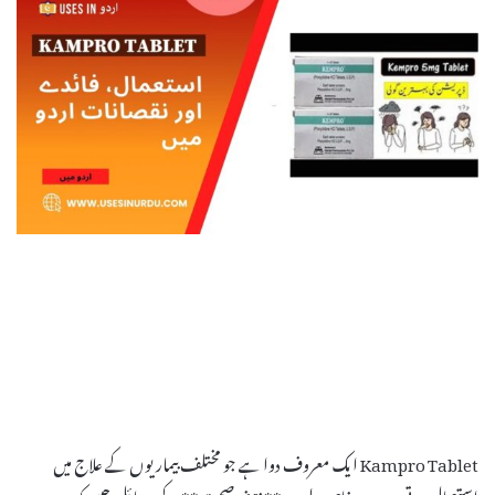
Kampro Tablet ایک معروف دوا ہے جو مختلف بیماریوں کے علاج میں
استعمال ہوتی ہے۔ یہ خاص طور پر **ذہنی صحت** کے مسائل جیسے کہ