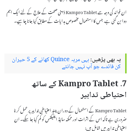
ان فوائد کی وجہ سے Kampro Tablet ذہنی صحت کے علاج کے لئے ایک اہم
دوا بن گئی ہے، جس کا استعمال مخصوص ہدایات کے مطابق کیا جانا چاہیے۔
یہ بھی پڑھیں:
بہی مربہ Quince کھانے کے 5 حیران
کن فائدے جو آپ نہیں جانتے
7. Kampro Tablet کے ساتھ
احتیاطی تدابیر
Kampro Tablet کے استعمال کے دوران چند احتیاطی تدابیر پر عمل کرنا
ضروری ہے تاکہ اس کے اثرات اور ممکنہ سائیڈ ایفیکٹس کو کم کیا جا سکے۔ ان
احتیاطی تدابیر میں شامل ہیں: