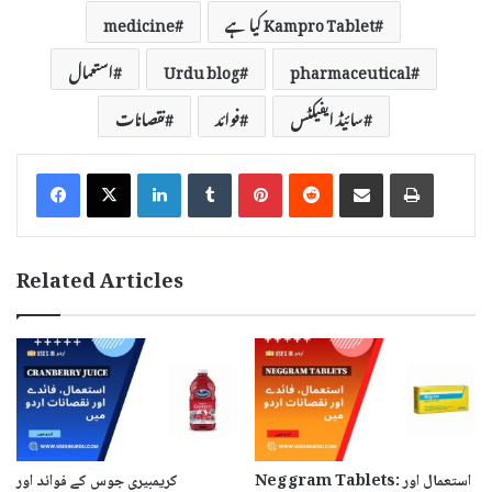
Kampro Tablet کیا ہے
medicine
pharmaceutical
Urdu blog
استعمال
سائیڈ ایفیکٹس
فوائد
نقصانات
LinkedIn
Tumblr
Pinterest
Reddit
Share via Email
Print
Related Articles
Neggram Tablets: استعمال اور
کریمبیری جوس کے فوائد اور