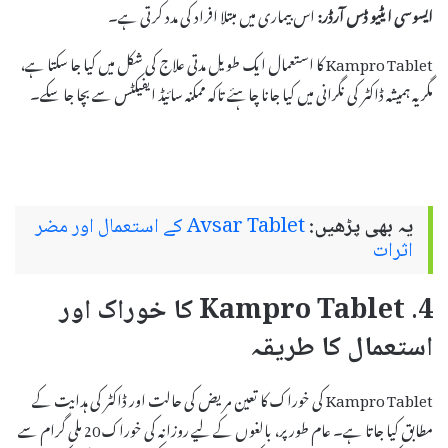
ایسوسی ایٹیو ڈس آرڈر:
اس بیماری میں مبتلا افراد کی مدد کرتی ہے۔
Kampro Tablet کا استعمال ایک طویل مدتی علاج کی شکل میں کیا جا سکتا ہے،
مگر یہ ہمیشہ ڈاکٹر کی نگرانی میں کیا جانا چاہئے تاکہ ممکنہ سائیڈ ایفیکٹس سے بچا جا سکے۔
یہ بھی پڑھیں:
Avsar Tablet کے استعمال اور مضر
اثرات
4. Kampro Tablet کا خوراک اور
استعمال کا طریقہ
Kampro Tablet کی خوراک کا تعین مریض کی حالت اور ڈاکٹر کی ہدایت کے
مطابق کیا جاتا ہے۔ عام طور پر، بالغوں کے لیے روزانہ کی خوراک 20 ملی گرام سے