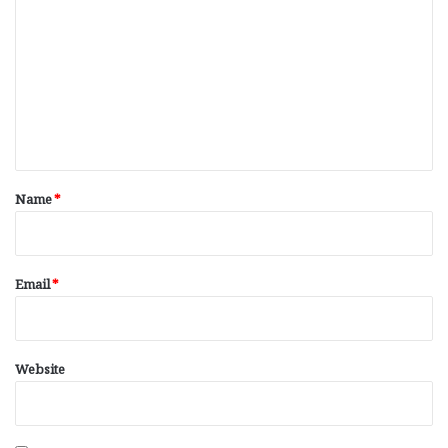
o
m
m
e
n
t
*
Name
*
Email
*
Website