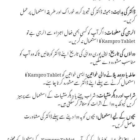
ڈاکٹر کی ہدایت:
ہمیشہ ڈاکٹر کی تجویز کردہ خوراک اور طریقہ استعمال پر عمل
کریں۔
الرجی کی معلومات:
اگر آپ کو کسی بھی فعال اجزاء سے الرجی ہے تو
Kampro Tablet کا استعمال نہ کریں۔
دواؤں کی تاریخ:
اپنی پوری دوائی کی تاریخ اپنے ڈاکٹر کو بتائیں تاکہ وہ آپ کو
مناسب مشورہ دے سکیں۔
حاملہ یا دودھ پلانے والی خواتین:
ایسی خواتین کو Kampro Tablet کا
استعمال کرنے سے پہلے اپنے ڈاکٹر سے مشورہ کرنا چاہئے۔
شراب اور دیگر منشیات:
شراب پینے یا دیگر منشیات کے استعمال سے پرہیز
کریں کیونکہ یہ دوا کے اثرات کو متاثر کر سکتی ہیں۔
بچوں کے لیے استعمال:
بچوں کو یہ دوا دینے سے پہلے ڈاکٹر کی مشاورت
حاصل کریں۔
ان احتیاطی تدابیر کا خیال رکھ کر، آپ Kampro Tablet کے استعمال کو محفوظ