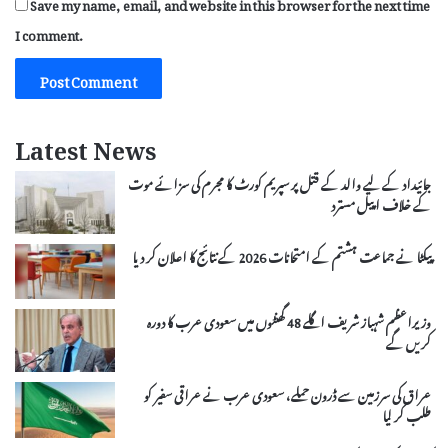
Save my name, email, and website in this browser for the next time
I comment.
Latest News
جائیداد کے لیے والد کے قتل پر سپریم کورٹ کا مجرم کی سزائے موت
کے خلاف اپیل مسترد
پیکٹا نے جماعت ہشتم کے امتحانات 2026 کے نتائج کا اعلان کر دیا
وزیراعظم شہباز شریف اگلے 48 گھنٹوں میں سعودی عرب کا دورہ
کریں گے
عراق کی سرزمین سے ڈرون حملے، سعودی عرب نے عراقی سفیر کو
طلب کر لیا