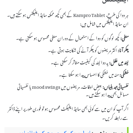
ہر دوا کی طرح، Kampro Tablet کے بھی کچھ ممکنہ سائیڈ ایفیکٹس ہو سکتے ہیں۔
ان سائیڈ ایفیکٹس میں شامل ہیں:
متلی:
کچھ لوگوں کو دوا کے استعمال کے دوران متلی محسوس ہو سکتی ہے۔
چکر آنا:
اکثر مریضوں کو چکر آنے کی شکایت ہوتی ہے۔
نیند میں خلل:
یہ دوا نیند کی کیفیت متاثر کر سکتی ہے۔
خشکی:
منہ میں خشکی کا احساس پیدا ہو سکتا ہے۔
نفسیاتی تبدیلیاں:
بعض اوقات، مریضوں میں mood swings یا نفسیاتی
مسائل بھی پیدا ہو سکتے ہیں۔
اگر آپ کو ان میں سے کوئی بھی سائیڈ ایفیکٹ محسوس ہو تو فوری طور پر اپنے ڈاکٹر
سے رابطہ کریں۔