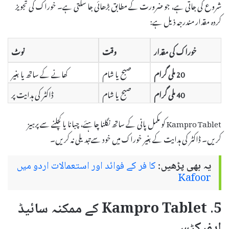
شروع کی جاتی ہے، جو ضرورت کے مطابق بڑھائی جا سکتی ہے۔ خوراک کی تجویز
کردہ مقدار مندرجہ ذیل ہے:
خوراک کی مقدار
وقت
نوٹ
20 ملی گرام
صبح یا شام
کھانے کے ساتھ یا بغیر
40 ملی گرام
صبح یا شام
ڈاکٹر کی ہدایت پر
Kampro Tablet کو مکمل پانی کے ساتھ نگلنا چاہئے، چبانا یا کچلنے سے پرہیز
کریں۔ ڈاکٹر کی ہدایت کے بغیر خوراک میں خود سے تبدیلی نہ کریں۔
یہ بھی پڑھیں:
کا فر کے فوائد اور استعمالات اردو میں
Kafoor
5. Kampro Tablet کے ممکنہ سائیڈ
ایفیکٹس