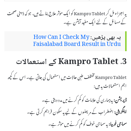
یہ اجزاء مل کر Kampro Tablet کو ایک مؤثر علاج بناتے ہیں، جو کہ ذہنی صحت
کے مسائل کے لئے ایک مفید آپشن ہے۔
یہ بھی پڑھیں:
How Can I Check My
Faisalabad Board Result in Urdu
3. Kampro Tablet کے استعمالات
Kampro Tablet مختلف طبی حالات میں استعمال کی جاتی ہے۔ اس کے کچھ
اہم استعمالات یہ ہیں:
ڈپریشن:
یہ بیماری کی علامات کو کم کرنے میں مدد دیتی ہے۔
اینگزیٹی:
اضطراب کے مریضوں کے لیے یہ سکون فراہم کرتی ہے۔
سماجی فوبیا:
یہ سماجی خوف کو کم کرنے میں مؤثر ہے۔