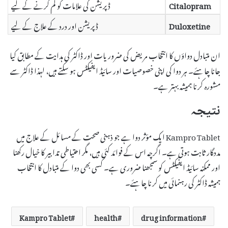
Citalopram
ڈپریشن کی علامات کو کم کرنے کے لیے
Duloxetine
ڈپریشن اور درد کے علاج کے لیے
ان متبادل دواؤں کا انتخاب مریض کی ضروریات اور ڈاکٹر کی ہدایت کے مطابق کیا
جانا چاہئے۔ ہر دوا کی اپنی خصوصیات اور سائیڈ ایفیکٹس ہو سکتے ہیں، لہذا ڈاکٹر سے
مشورہ کرنا ہمیشہ بہتر ہے۔
نتیجہ
Kampro Tablet ایک مؤثر دوا ہے جو ذہنی صحت کے مسائل کے علاج میں
مددگار ثابت ہوتی ہے۔ اگرچہ اس کے فوائد کئی ہیں، مگر احتیاطی تدابیر کا خیال رکھنا
اور ممکنہ سائیڈ ایفیکٹس کو سمجھنا ضروری ہے۔ کسی بھی دوا کے متبادل کا انتخاب
ہمیشہ ڈاکٹر کی رہنمائی میں کرنا چاہئے۔
Kampro Tablet
health
drug information