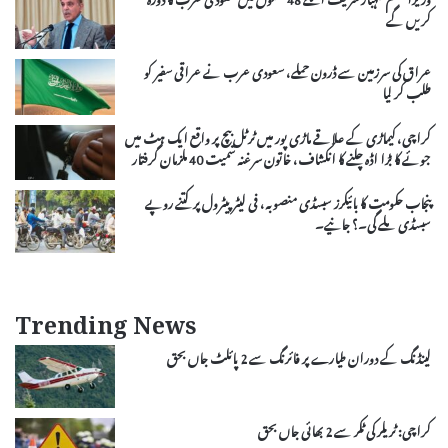
کریں گے
عراق کی سرزمین سے ڈرون حملے، سعودی عرب نے عراقی سفیر کو
طلب کر لیا
کراچی، کیماڑی کے علاقے ماڑی پور میں ٹرٹل بیچ پر واقع ایک ہٹ میں
جوئے کا بڑا اڈہ چلنے کا انکشاف، خاتون سرغنہ سمیت 40 ملزمان گرفتار
پنجاب حکومت کا بائیکرز سبسڈی منصوبہ، فی لیٹر پیٹرول پر کتنے روپے
سبسڈی ملے گی۔؟ جانیے۔
Trending News
لینڈنگ کے دوران طیارے پر فائرنگ سے 2 پائلٹ جاں بحق
کراچی: ٹریلر کی ٹکر سے 2 بھائی جاں بحق