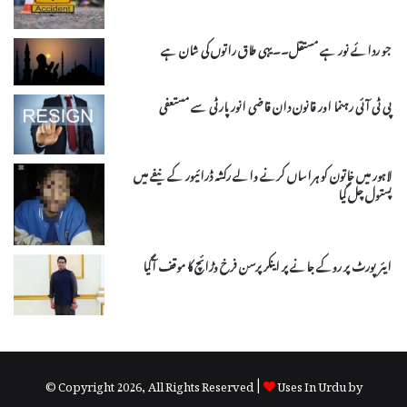
جو ردائے نور ہے مستقل۔۔یہی طاق راتوں کی شان ہے
پی ٹی آئی رہنما اور قانون دان قاضی انور پارٹی سے مستعفی
لاہور میں خاتون کو ہراساں کرنے والے رکشہ ڈرائیور کے نیفے میں
پستول چل گیا
ایئر پورٹ پر روکے جانے پر اینکر پرسن فرخ وڑائچ کا موقف آگیا
© Copyright 2026, All Rights Reserved |
Uses In Urdu by