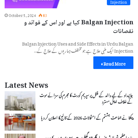
Injection
October 5, 2024
83
Balgan Injection کیا ہے اور اس کے فوائد و
نقصانات
Balgan Injection Uses and Side Effects in Urdu Balgan
Injection ایک طبی علاج ہے جو مختلف بیماریوں کے علاج کے…
Read More »
Latest News
جائیداد کے لیے والد کے قتل پر سپریم کورٹ کا مجرم کی سزائے موت
کے خلاف اپیل مسترد
پیکٹا نے جماعت ہشتم کے امتحانات 2026 کے نتائج کا اعلان کر دیا
وزیراعظم شہباز شریف اگلے 48 گھنٹوں میں سعودی عرب کا دورہ