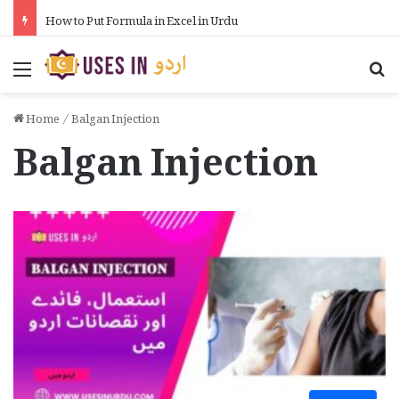
How to Put Formula in Excel in Urdu
Menu
Se
Home
/
Balgan Injection
Balgan Injection