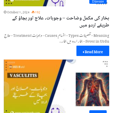
Disease
October 1, 2024
192
بخار کی مکمل وضاحت – وجوہات، علاج اور بچاؤ کے
طریقے اردو میں
Meaning – تفصیلات Types – اقسام Causes – وجوہات Treatment – علاج
Fever in Urdu – بخار اردو میں بخار…
Read More »