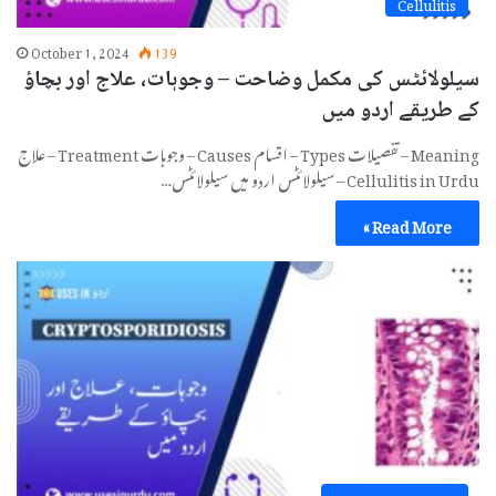
Cellulitis
October 1, 2024
139
سیلولائٹس کی مکمل وضاحت – وجوہات، علاج اور بچاؤ
کے طریقے اردو میں
Meaning – تفصیلات Types – اقسام Causes – وجوہات Treatment – علاج
Cellulitis in Urdu – سیلولائٹس اردو میں سیلولائٹس…
Read More »