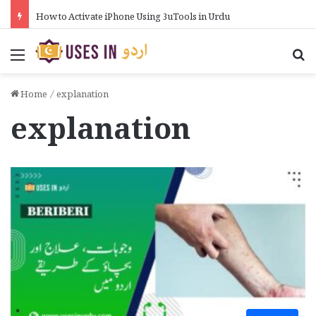
How to Activate iPhone Using 3uTools in Urdu
Menu
Se
Home
/
explanation
explanation