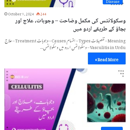
Disease
October 1, 2024
244
وسکولائٹس کی مکمل وضاحت – وجوہات، علاج اور
بچاؤ کے طریقے اردو میں
Meaning – تفصیلات Types – اقسام Causes – وجوہات Treatment – علاج
Vasculitis in Urdu – وسکولائٹس اردو میں وسکولائٹس…
Read More »