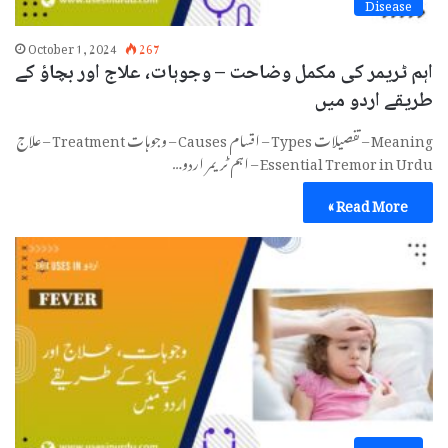
Disease
October 1, 2024
267
اہم ٹریمر کی مکمل وضاحت – وجوہات، علاج اور بچاؤ کے
طریقے اردو میں
Meaning – تفصیلات Types – اقسام Causes – وجوہات Treatment – علاج
Essential Tremor in Urdu – اہم ٹریمر اردو…
Read More »