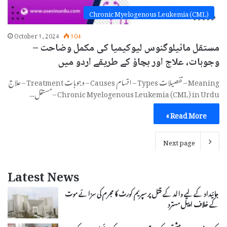
Chronic Myelogenous Leukemia (CML)
October 1, 2024
104
مستقل مائیلوگنوس لیوکیمیا کی مکمل وضاحت –
وجوہات، علاج اور بچاؤ کے طریقے اردو میں
Meaning – تفصیلات Types – اقسام Causes – وجوہات Treatment – علاج
Chronic Myelogenous Leukemia (CML) in Urdu – مستقل…
Read More »
Next page
Latest News
جائیداد کے لیے والد کے قتل پر سپریم کورٹ کا مجرم کی سزائے موت
کے خلاف اپیل مسترد