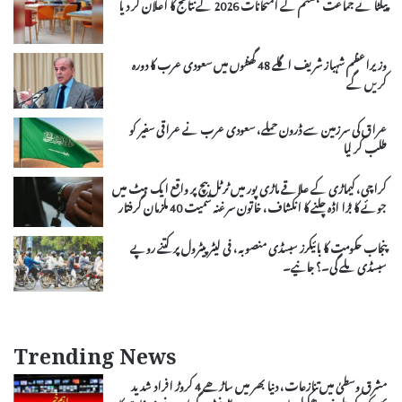
پیکٹا نے جماعت ہشتم کے امتحانات 2026 کے نتائج کا اعلان کر دیا
وزیراعظم شہباز شریف اگلے 48 گھنٹوں میں سعودی عرب کا دورہ
کریں گے
عراق کی سرزمین سے ڈرون حملے، سعودی عرب نے عراقی سفیر کو
طلب کر لیا
کراچی، کیماڑی کے علاقے ماڑی پور میں ٹرٹل بیچ پر واقع ایک ہٹ میں
جوئے کا بڑا اڈہ چلنے کا انکشاف، خاتون سرغنہ سمیت 40 ملزمان گرفتار
پنجاب حکومت کا بائیکرز سبسڈی منصوبہ، فی لیٹر پیٹرول پر کتنے روپے
سبسڈی ملے گی۔؟ جانیے۔
Trending News
مشرق وسطیٰ میں تنازعات، دنیا بھر میں ساڑھے 4 کروڑ افراد شدید