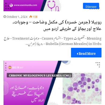
Disease
October 1, 2024
108
روبیلا (جرمن خسرہ) کی مکمل وضاحت – وجوہات،
علاج اور بچاؤ کے طریقے اردو میں
Meaning – تفصیلات Types – اقسام Causes – وجوہات Treatment – علاج
Rubella (German Measles) in Urdu – روبیلا (جرمن…
Read More »