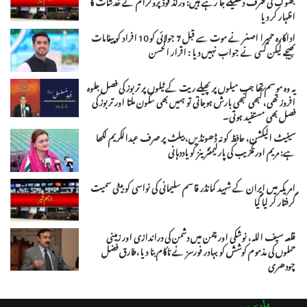
بھوک کی طرف دھکیلے جا رہے ہیں: ورلڈ فوڈ پروگرام نے خدشات کا
اظہار کر دیا
اداکارہ حمیرا اصغر نے موت سے قبل 7 جولائی کو 10 افراد کو پیغامات
بھیجے لیکن کسی نے جواب نہیں دیا : اقرار الحسن
یہ وہ موسم تھا جب میلوں پر پھیلے ریت کے ٹیلوں پر تربوز کی فصل جلوہ
افروز تھی، کبھی کبھی بارش ہوجاتی تو ہمیں بھی سکون ملتا اور تربوز کی
فصل بھی مستفید ہوتی۔
سینیٹ الیکشن، حافظ کو نہ ڈھونڈیں، بیلٹ پر صرف عبدالکریم لکھا
ہے: مریم اورنگزیب کی پارلیمنٹرینز کو یاددہانی
امریکہ میں ایران کے شہید کمانڈر قاسم سلیمانی کی نواسی کو بیٹی سمیت
گرفتار کر لیا گیا
قلعہ سیف اللہ، نوشکی اور چمن میں دشمن کی دراندازی اور زمینی
حملوں کی مذموم کوشش کو بہادر فورسز نے ناکام بنا دیا،طارق فضل
چودھری