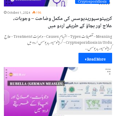
Cryptosporidiosis
October 1, 2024
196
کریپٹوسپوریدیوسس کی مکمل وضاحت – وجوہات،
علاج اور بچاؤ کے طریقے اردو میں
Meaning – تفصیلات Types – اقسام Causes – وجوہات Treatment – علاج
Cryptosporidiosis in Urdu – کریپٹوسپوریدیوسس اردو میں
کریپٹوسپوریدیوسس…
Read More »