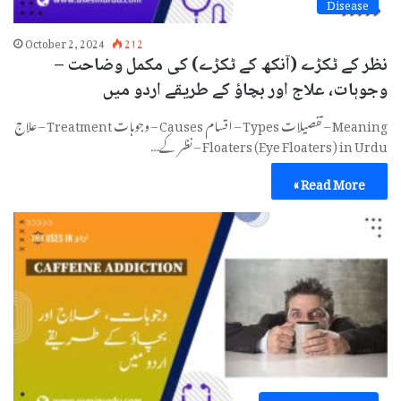
Disease
October 2, 2024
212
نظر کے ٹکڑے (آنکھ کے ٹکڑے) کی مکمل وضاحت –
وجوہات، علاج اور بچاؤ کے طریقے اردو میں
Meaning – تفصیلات Types – اقسام Causes – وجوہات Treatment – علاج
Floaters (Eye Floaters) in Urdu – نظر کے…
Read More »