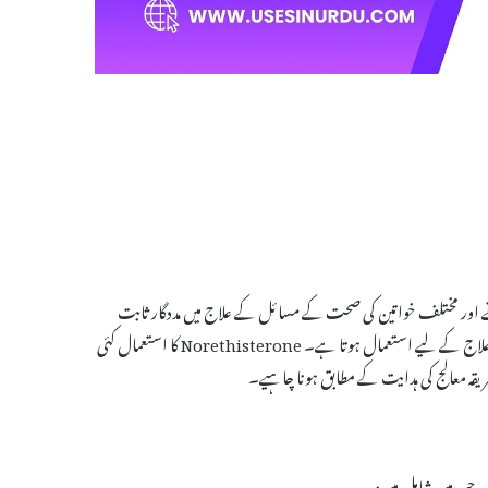
منظم کرنے اور مختلف خواتین کی صحت کے مسائل کے علاج میں مددگار ثابت
ہوتا ہے۔ یہ عموماً ماہواری کی بے قاعدگی، ہارمونی عدم توازن، اور دیگر عوارض کے علاج کے لیے استعمال ہوتا ہے۔ Norethisterone کا استعمال کئی
ہ معالج کی ہدایت کے مطابق ہونا چاہیے۔