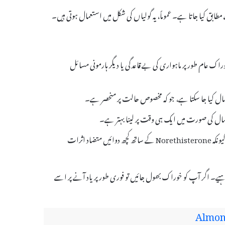
تی ہے۔ یہ خوراک عام طور پر ماہواری کی بے قاعدگی یا دیگر ہارمونی مسائل
عمال کی صورت میں ایک ہی وقت پر لینا بہتر ہے۔
اگر آپ دیگر دوائیں لے رہے ہیں تو معالج کو ضرور آگاہ کریں، کیونکہ Norethisterone کے ساتھ کچھ دوائیں متضاد اثرات
ہیے۔ اگر آپ کو خوراک بھول جائیں تو فوری طور پر یاد آنے پر اسے