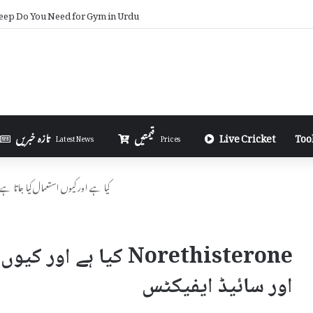
ep Do You Need for Gym in Urdu
Too
Live Cricket
قیمتیں
تازہ خبریں
Latest News
Prices
Norethisterone کیا ہے اور کیوں استعمال کیا 
Norethisterone کیا ہے
اور سائیڈ ایفیکٹس