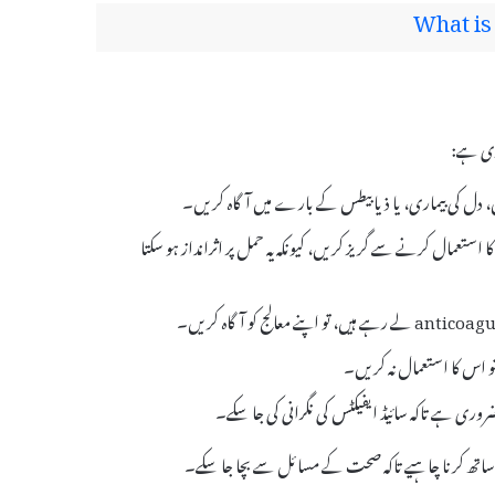
What is
ل، دل کی بیماری، یا ذیابیطس کے بارے میں آگاہ کریں۔
گر آپ حاملہ ہیں یا حاملہ ہونے کی کوشش کر رہی ہیں، تو Norethisterone کا استعمال کرنے سے گریز کریں، کیونکہ یہ حمل پر اثرانداز ہو سکتا