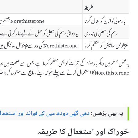
طریقہ
ہارمونی توازن کو بحال کرنا
Norethisterone جسم میں پروجیسٹرون کی مقدار کو بڑھاتا ہے، جو ہارمونی توازن کو بہتر بناتا ہے۔
رحم کی جھلی کی تیاری
یہ دوائی رحم کی جھلی کو حمل کے لیے تیار کرتی ہے،
پیپٹوٹل سائیکل کو منظم کرنا
Norethisterone کی مدد سے پیپٹوٹل سائیکل میں بہتری آتی ہے، جس سے ماہواری کی بے قاعدگی کو کم کیا جا سکتا ہے۔
یہ عمل جسم میں دیگر ہارمونز کے اثرات کو بھی منظم کرتا ہے، جس سے صحت میں ب
Norethisterone کا استعمال کرنے سے پہلے ہمیشہ اپنے معالج سے مشورہ کرنا ضروری ہے تاکہ اس کے ممکنہ فوائد اور خطرات کا جائزہ لیا جا سکے۔
یہ بھی پڑھیں:
دھی گھی دودھ میں کے فوائد اور استعمالات اردو میں lk
خوراک اور استعمال کا طریقہ