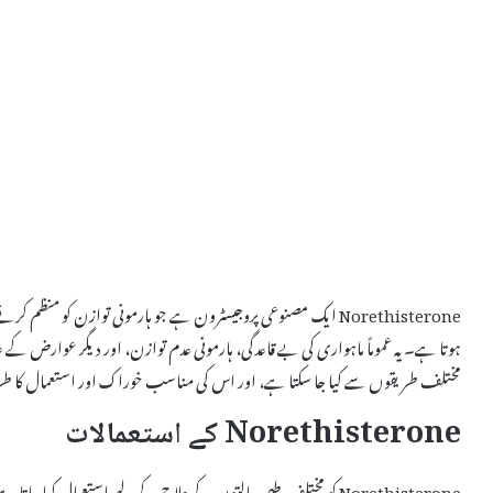
Norethisterone ایک مصنوعی پروجیسٹرون ہے جو ہارمونی توازن کو 
مختلف طریقوں سے کیا جا سکتا ہے، اور اس کی مناسب خوراک اور استعمال کا طریق
Norethisterone کے استعمالات
Norethisterone کو مختلف طبی حالتوں کے علاج کے لیے استعمال کیا جاتا ہے، جن میں شامل ہیں: