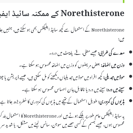
Norethisterone کے ممکنہ سائیڈ ایفیکٹس
Norethisterone کے استعمال سے کچھ سائیڈ ایفیکٹس بھی ہو سکتے ہیں، 
ہیں:
معدے کی خرابی:
جیسے متلی، قے، یا پیٹ میں درد۔
وزن میں اضافہ:
بعض مریضوں کو وزن میں اضافہ محسوس ہو سکتا ہے۔
موڈ میں تبدیلی:
کچھ افراد میں موڈ میں تبدیلیاں دیکھنے کو مل سکتی ہیں، جیسے ڈپریشن یا
سینے میں درد:
سینے میں درد یا ناقابل بیان احساس محسوس ہو سکتا ہے۔
ہڈیوں کی کمزوری:
طویل استعمال کے نتیجے میں ہڈیوں کی کمزوری کا خطرہ بڑھ جاتا ہے
یہ سائیڈ ایفیکٹس عام طور پر
محسوس ہوں، جیسے جسم کے کسی حصے میں سوجن، سانس لینے میں مشکل، یا شدید سر درد،