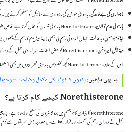
ماہواری کی بے قاعدگی:
یہ دوائی خواتین کی ماہواری کے سائیکل کو منظم کرنے میں م
ہارمونی عدم توازن:
Norethisterone ہارمونی توازن کو بحال کرتا ہے، خاص طور پر پروجیسٹرون کی کمی کے مسائل میں۔
ایڈنومیوسس:
یہ حالت، جہاں اندرونی رحم کی جھلی (اینڈومیٹریوم) رحم کے پٹھوں می
میڈیکل ایبروشن:
Norethisterone کو بعض اوقات غیر ارادی حمل کے دوران طبی ایبروشن کے لیے بھی استعمال کیا جاتا ہے۔
اس کے علاوہ، Norethisterone کچھ مخصوص ہارمونی تھراپیوں میں بھی استعمال ہوتا ہے تاکہ بیماریوں کے خطرات کو کم کیا جا سکے۔
یہ بھی پڑھیں:
ہڈیوں کا ٹوٹنا کی مکمل وضاحت – وجوہات
Norethisterone کیسے کام کرتا ہے؟
Norethisterone کا بنیادی کام جسم میں پروجیسٹرون کی سطح کو بڑھانا
حمل کے دوران رحم کی صحت کو برقرار رکھتا ہے۔ یہ مندرجہ ذیل طریقوں سے کام ک