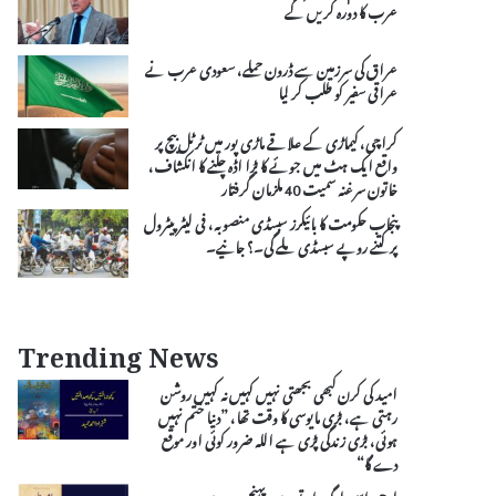
عرب کا دورہ کریں گے
عراق کی سرزمین سے ڈرون حملے، سعودی عرب نے
عراقی سفیر کو طلب کر لیا
کراچی، کیماڑی کے علاقے ماڑی پور میں ٹرٹل بیچ پر
واقع ایک ہٹ میں جوئے کا بڑا اڈہ چلنے کا انکشاف،
خاتون سرغنہ سمیت 40 ملزمان گرفتار
پنجاب حکومت کا بائیکرز سبسڈی منصوبہ، فی لیٹر پیٹرول
پر کتنے روپے سبسڈی ملے گی۔؟ جانیے۔
Trending News
امید کی کرن کبھی بجھتی نہیں کہیں نہ کہیں روشن
رہتی ہے، بڑی مایوسی کا وقت تھا، ”دنیا ختم نہیں
ہوئی، بڑی زندگی پڑی ہے اللہ ضرور کوئی اور موقع
دے گا“
لو جی اسی لوگ امرتسر میں پہنچ رہے ہیں۔۔۔ یہ