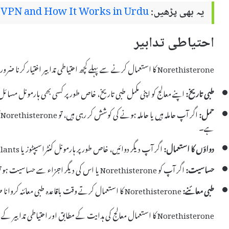
یہ بھی پڑھیں:
 VPN and How It Works in Urdu
احتیاطی تدابیر
Norethisterone کا استعمال کرنے سے پہلے کچھ احتیاطی تدابیر اختیار کرنا ضروری ہے:
طبی تاریخ:
اپنے معالج کو اپنی مکمل طبی تاریخ، خاص طور پر کسی بھی ہارمونل مسائ
حمل:
ا
ہے۔
دواؤں کا استعمال:
اگر آپ دیگر دوائیں، خاص طور پر ہارمونل کنٹراسیپٹوز یا anticoagulants لے رہے ہیں، تو اپنے معالج کو آگاہ کریں۔
حساسیت:
اگر آپ کو Norethisterone یا اس کی دیگر اجزاء سے حساسیت ہو تو اس کا استعمال نہ کریں۔
طبی معائنے:
Norethisterone کا استعمال کرتے وقت باقاعدہ طبی معائنہ کروانا ضروری ہے تاکہ سائیڈ ایفیکٹس کی نگرانی کی جا سکے۔
Norethisterone کا استعمال معالج کی ہدایت کے مطابق اور احتیاطی تدابیر کے ساتھ کرنا چاہیے تاکہ صحت کے مسائل سے بچا جا سکے۔