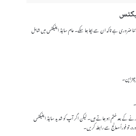
جنہیں جاننا ضروری ہے تاکہ ان سے بچا جا سکے۔ عام سائیڈ ایفیکٹس میں شامل
 چڑچڑاپن۔
۔
 ہلکے ہوتے ہیں اور Norethisterone کا استعمال بند کرنے کے بعد ختم ہو جاتے ہیں۔ لیکن اگر آپ کو شدید سائیڈ ایفیکٹس
 تو فوراً معالج سے رابطہ کریں۔