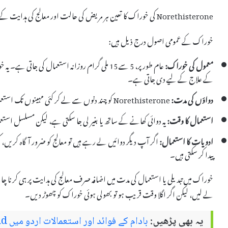
Norethisterone کی خوراک کا تعین ہر مریض کی حالت اور معالج کی ہدایت کے مطابق کیا جاتا ہے۔ عموماً، یہ گولیاں کی شکل میں استعمال ہوتی ہیں۔
خوراک کے عمومی اصول درج ذیل ہیں:
معمول کی خوراک:
عام طور پر، 5 سے 15 ملی گرام روزانہ استعمال کی جا
کے علاج کے لیے دی جاتی ہے۔
دواؤں کی مدت:
Norethisterone کو چند دنوں سے لے کر کئی مہینوں تک استعمال کیا جا سکتا ہے، جو کہ مخصوص حالت پر منحصر ہے۔
استعمال کا وقت:
یہ دوائی کھانے کے ساتھ یا بغیر لی جا سکتی ہے، لیکن مسلسل است
ادویات کا استعمال:
پیدا کر سکتی ہیں۔
خوراک میں تبدیلی یا استعمال کی مدت میں اضافہ صرف معالج کی ہدایت پر ہی کرنا چا
لے لیں، لیکن اگر اگلا وقت قریب ہو تو بھولی ہوئی خوراک کو چھوڑ دیں۔
یہ بھی پڑھیں:
بادام کے فوائد اور استعمالات اردو میں Almond