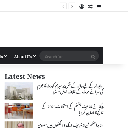
Log In
Random Article
Sidebar
Search
ls
About Us
for
Latest News
جائیداد کے لیے والد کے قتل پر سپریم کورٹ کا مجرم
کی سزائے موت کے خلاف اپیل مسترد
پیکٹا نے جماعت ہشتم کے امتحانات 2026 کے
نتائج کا اعلان کر دیا
وزیراعظم شہباز شریف اگلے 48 گھنٹوں میں سعودی