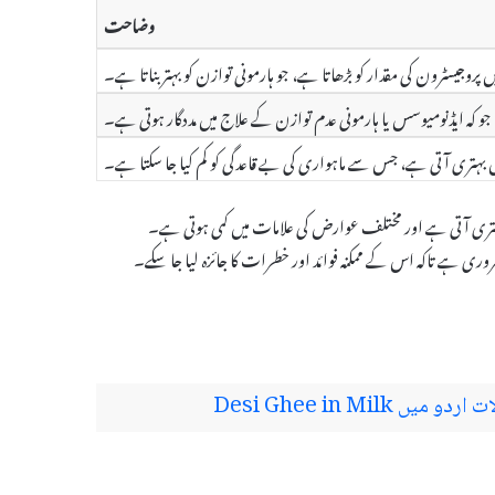
وضاحت
 جو کہ ایڈنومیوسس یا ہارمونی عدم توازن کے علاج میں مددگار ہوتی ہے۔
ہتری آتی ہے اور مختلف عوارض کی علامات میں کمی ہوتی ہے۔
Desi Ghee in Mi