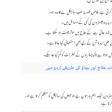
دد کرتی ہے، خاص طور پر جب سائیکل بے قاعدہ ہو۔
ں بڑھ جاتی ہے، کے علاج میں مؤثر ثابت ہو سکتا ہے۔
، علاج اور بچاؤ کے طریقے اردو میں
 ہے۔ پروجیسٹرون ایک اہم ہارمون ہے جو حیض کی سائیکل کو منظم کرتا ہے اور
رتا ہے: