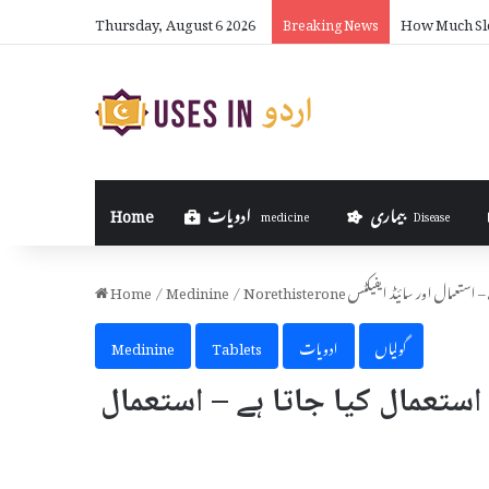
Thursday, August 6 2026
How Much Sle
Breaking News
بیماری
ادویات
Home
medicine
Disease
جاتا ہے – استعمال اور سائیڈ ایفیکٹس
/
Medinine
/
Home
گولیاں
ادویات
Tablets
Medinine
 اور کیوں استعمال کیا جاتا ہے – استعمال