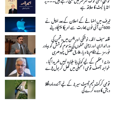
انڈیا گیٹ کا علاقہ ہے
ٹیرف میں اضافے کے اعلان کے بعد ایپل نے
600 ٹن آئی فون بھارت سے امریکا پہنچادیئے
قلعہ سیف اللہ، نوشکی اور چمن میں دشمن کی
دراندازی اور زمینی حملوں کی مذموم کوشش کو بہادر
فورسز نے ناکام بنا دیا،طارق فضل چودھری
وزیرِ اعظم کے لیے کوئی نیا طیارہ نہیں خریدا گیا،
خواجہ آصف قومی اسمبلی میں کھل کر بول پڑے
قومی کرکٹ ٹیم ٹیسٹ سیریز کے لیے آئندہ ماہ بنگلا
دیش کا دورہ کرے گی