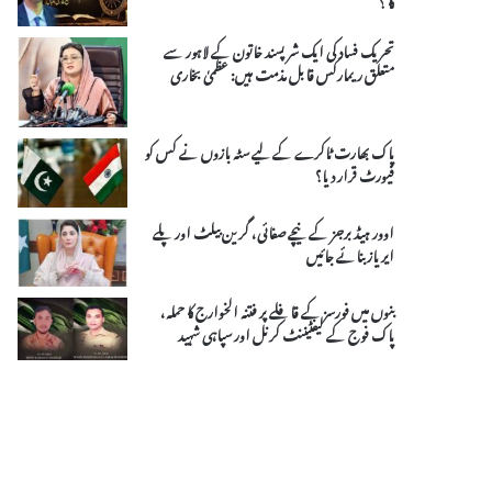
تحریک فساد کی ایک شرپسند خاتون کے لاہور سے
متعلق ریمارکس قابل مذمت ہیں: عظمیٰ بخاری
پاک بھارت ٹاکرے کے لیے سٹہ بازوں نے کس کو
فیورٹ قرار دیا؟
اوور ہیڈ برجز کے نیچے صفائی، گرین بیلٹ اور پلے
ایریاز بنائے جائیں
بنوں میں فورسز کے قافلے پر فتنہ الخوارج کا حملہ،
پاک فوج کے لیفٹیننٹ کرنل اور سپاہی شہید