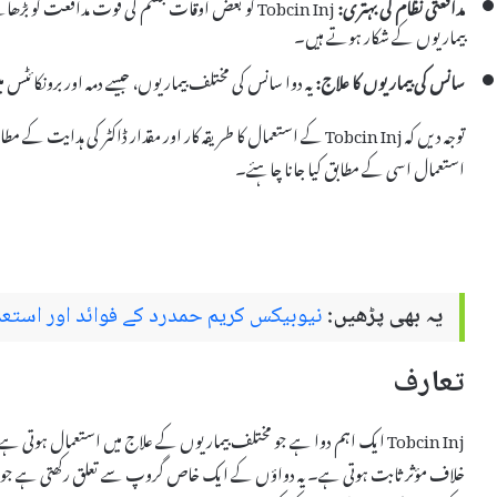
مدافعتی نظام کی بہتری:
Tobcin Inj کو بعض اوقات جسم کی قوت مدافعت کو 
بیماریوں کے شکار ہوتے ہیں۔
سانس کی بیماریوں کا علاج:
یہ دوا سانس کی مختلف بیماریوں، جیسے دمہ اور برونکائٹس
توجہ دیں کہ Tobcin Inj کے استعمال کا طریقہ کار اور مقدار ڈاکٹر ک
استعمال اسی کے مطابق کیا جانا چاہئے۔
یہ بھی پڑھیں:
نیوبیکس کریم حمدرد کے فوائد اور استعم
تعارف
Tobcin Inj ایک اہم دوا ہے جو مختلف بیماریوں کے علاج میں استعمال ہوتی
خلاف مؤثر ثابت ہوتی ہے۔ یہ دواؤں کے ایک خاص گروپ سے تعلق رکھتی ہے جو جسم 