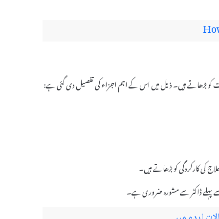
How
لاج کی کارکردگی کو بڑھاتے ہیں۔
الات اردو میں