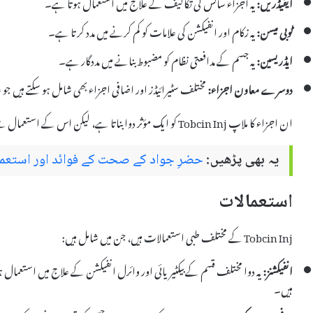
ایفیڈریں:
یہ اجزاء سانس کی تکالیف کے علاج میں استعمال ہوتا ہے۔
ٹوبی میسن:
یہ زکام اور انفیکشن کی علامات کو کم کرنے میں مدد کرتا ہے۔
ایڈریسین:
یہ جسم کے مدافعتی نظام کو مضبوط بنانے میں مددگار ہے۔
دوسرے معاون اجزاء:
مختلف سٹیرائیڈز اور اضافی اجزاء بھی شامل ہو سکتے ہیں جو ع
ان اجزاء کا ملاپ Tobcin Inj کو ایک مؤثر دوا بناتا ہے، لیکن اس کے استعمال سے پہلے ڈاکٹر سے مشورہ ضروری ہے۔
یہ بھی پڑھیں:
حضرِ جواد کے صحت کے فوائد اور استعما
استعمالات
Tobcin Inj کے مختلف طبی استعمالات ہیں، جن میں شامل ہیں:
انفیکشنز:
یہ دوا مختلف قسم کے بیکٹیریائی اور وائرل انفیکشن کے علاج میں استعمال 
ہیں۔