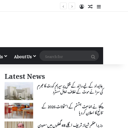
Log In
Random Article
Sidebar
Search
ls
About Us
for
Latest News
جائیداد کے لیے والد کے قتل پر سپریم کورٹ کا مجرم
کی سزائے موت کے خلاف اپیل مسترد
پیکٹا نے جماعت ہشتم کے امتحانات 2026 کے
نتائج کا اعلان کر دیا
وزیراعظم شہباز شریف اگلے 48 گھنٹوں میں سعودی