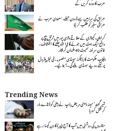
عرب کا دورہ کریں گے
عراق کی سرزمین سے ڈرون حملے، سعودی عرب نے
عراقی سفیر کو طلب کر لیا
کراچی، کیماڑی کے علاقے ماڑی پور میں ٹرٹل بیچ پر
واقع ایک ہٹ میں جوئے کا بڑا اڈہ چلنے کا انکشاف،
خاتون سرغنہ سمیت 40 ملزمان گرفتار
پنجاب حکومت کا بائیکرز سبسڈی منصوبہ، فی لیٹر پیٹرول
پر کتنے روپے سبسڈی ملے گی۔؟ جانیے۔
Trending News
شیر گڑھ‘ مبینہ ذہنی مریض باپ نے بیٹی کو ڈنڈے مار
کر قتل کردیا
ستاروں کی روشنی میں آپ کا آج (پیر) کا دن کیسا رہے
گا ؟