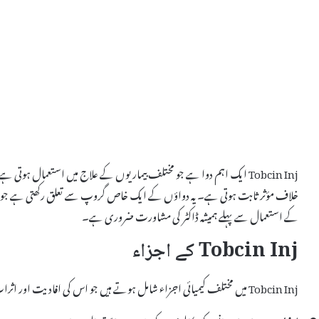
Tobcin Inj ایک اہم دوا ہے جو مختلف بیماریوں کے علاج میں استعمال ہوتی
خلاف مؤثر ثابت ہوتی ہے۔ یہ دواؤں کے ایک خاص گروپ سے تعلق رکھتی ہے جو جسم 
کے استعمال سے پہلے ہمیشہ ڈاکٹر کی مشاورت ضروری ہے۔
Tobcin Inj کے اجزاء
Tobcin Inj میں مختلف کیمیائی اجزاء شامل ہوتے ہیں جو اس کی افادیت اور اثرات کو بڑھاتے ہیں۔ ذیل میں اس کے اہم اجزاء کی تفصیل دی گئی ہے: