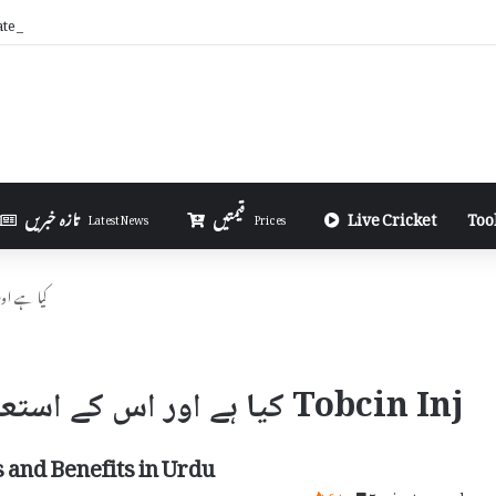
ate iPhone Using 3uTools in Urdu
Too
Live Cricket
قیمتیں
تازہ خبریں
Latest News
Prices
Tobcin Inj 
Tobcin Inj کیا ہے اور اس کے استعمال اور سائیڈ ایفیکٹس
s and Benefits in Urdu
64
7 minutes read