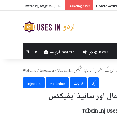
Thursday, August 6 2026
How to Activ
Breaking News
بیماری
ادویات
Home
medicine
Disease
کیا ہے اور اس کے استعمال اور سائیڈ ایفیکٹس
/
Injection
/
Home
ٹیکہ
ادویات
Medinine
Injection
Tobcin Inj Use