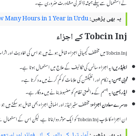
کے استعمال سے پہلے ہمیشہ ڈاکٹر کی مشاورت ضروری ہے۔
یہ بھی پڑھیں:
 Many Hours in 1 Year in Urdu
Tobcin Inj کے اجزاء
Tobcin Inj میں مختلف کیمیائی اجزاء شامل ہوتے ہیں جو اس کی افادیت اور اثرات کو بڑھاتے ہیں۔ ذیل میں اس کے اہم اجزاء کی تفصیل دی گئی ہے:
ایفیڈریں:
یہ اجزاء سانس کی تکالیف کے علاج میں استعمال ہوتا ہے۔
ٹوبی میسن:
یہ زکام اور انفیکشن کی علامات کو کم کرنے میں مدد کرتا ہے۔
ایڈریسین:
یہ جسم کے مدافعتی نظام کو مضبوط بنانے میں مددگار ہے۔
دوسرے معاون اجزاء:
مختلف سٹیرائیڈز اور اضافی اجزاء بھی شامل ہو سکتے ہیں جو ع
ان اجزاء کا ملاپ Tobcin Inj کو ایک مؤثر دوا بناتا ہے، لیکن اس کے استعمال سے پہلے ڈاکٹر سے مشورہ ضروری ہے۔
یہ بھی پڑھیں:
آملہ تیل کے بالوں کے لئے فوائد اور استعم