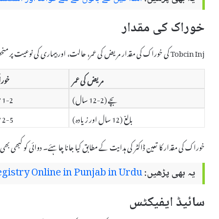
خوراک کی مقدار
Tobcin Inj کی خوراک کی مقدار مریض کی عمر، حالت، اور بیماری کی نوعیت پر منحصر ہوتی ہے۔ عمومی طور پر، Tobcin Inj کی خوراک درج ذیل ہے:
مریض کی عمر
خورا
بچے (2-12 سال)
1-2 ملی لیٹر روزانہ
بالغ (12 سال اور زیادہ)
2-5 ملی لیٹر روزانہ
خوراک کی مقدار کا تعین ڈاکٹر کی ہدایت کے مطابق کیا جانا چاہئے۔ دوائی کو کبھی بھی 
یہ بھی پڑھیں:
istry Online in Punjab in Urdu
سائیڈ ایفیکٹس