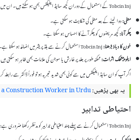
Tobcin Inj کے استعمال کے دوران کچھ سائیڈ ایفیکٹس بھی ہو سکتے ہیں۔ ان میں سے کچھ عمومی سائیڈ ایفیکٹس شامل ہیں:
متلی:
دوا لینے کے بعد متلی کی شکایت ہو سکتی ہے۔
چکر آنا:
کچھ مریضوں کو چکر آنے کا احساس ہو سکتا ہے۔
خون کا دباؤ بڑھنا:
Tobcin Inj استعمال کرنے سے بلڈ پریشر میں اضافہ ہو سکتا ہے۔
ایلوپیتھک اثرات:
ممکنہ طور پر جلد پر خارش یا سوجن کی علامات بھی ظاہر ہو سکتی ہیں
اگر آپ کو ان سائیڈ ایفیکٹس میں سے کوئی بھی شدید تجربہ ہو تو فوراً ڈاکٹر سے رابطہ 
یہ بھی پڑھیں:
a Construction Worker in Urdu
احتیاطی تدابیر
Tobcin Inj استعمال کرنے سے پہلے چند احتیاطی تدابیر کو مدنظر رکھنا ضروری ہے:
ڈاکٹر کی ہدایت:
دوا کے استعمال سے پہلے ہمیشہ اپنے ڈاکٹر کی مشاورت کریں۔