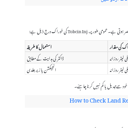
ک کی مقدار
استعمال کا طریقہ
ڈاکٹر کی ہدایت کے مطابق
انجیکشن یا زیر جلدی
خود سے تبدیل یا کم نہیں کرنا چاہئے۔
How to Check Land Reg