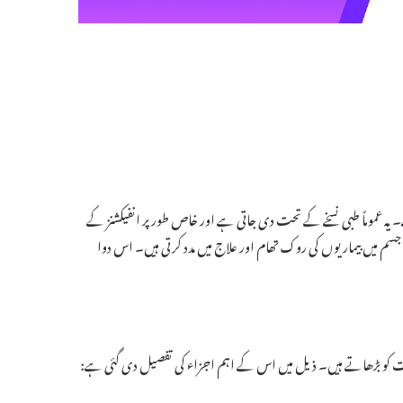
 ہے۔ یہ عموماً طبی نسخے کے تحت دی جاتی ہے اور خاص طور پر انفیکشنز کے
میں بیماریوں کی روک تھام اور علاج میں مدد کرتی ہیں۔ اس دوا