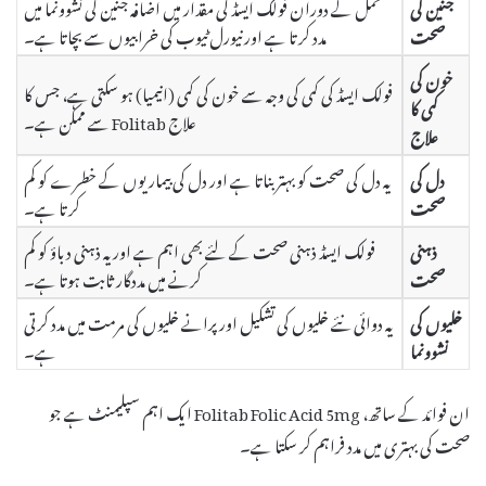
جنین کی
حمل کے دوران فولک ایسڈ کی مقدار میں اضافہ جنین کی نشوونما میں
صحت
مدد کرتا ہے اور نیورل ٹیوب کی خرابیوں سے بچاتا ہے۔
خون کی
فولک ایسڈ کی کمی کی وجہ سے خون کی کمی (انیمیا) ہو سکتی ہے، جس کا
کمی کا
علاج Folitab سے ممکن ہے۔
علاج
دل کی
یہ دل کی صحت کو بہتر بناتا ہے اور دل کی بیماریوں کے خطرے کو کم
صحت
کرتا ہے۔
ذہنی
فولک ایسڈ ذہنی صحت کے لئے بھی اہم ہے اور یہ ذہنی دباؤ کو کم
صحت
کرنے میں مددگار ثابت ہوتا ہے۔
خلیوں کی
یہ دوائی نئے خلیوں کی تشکیل اور پرانے خلیوں کی مرمت میں مدد کرتی
نشوونما
ہے۔
ان فوائد کے ساتھ، Folitab Folic Acid 5mg ایک اہم سپلیمنٹ ہے جو
صحت کی بہتری میں مدد فراہم کر سکتا ہے۔