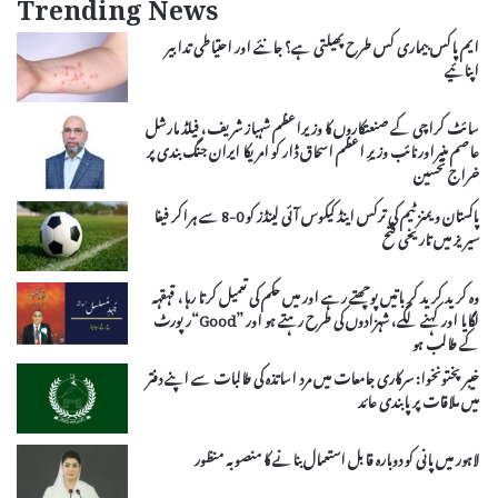
Trending News
ایم پاکس بیماری کس طرح پھیلتی ہے؟ جانئے اور احتیاطی تدابیر
اپنائیے
سائٹ کراچی کے صنعتکاروں کا وزیراعظم شہباز شریف، فیلڈ مارشل
عاصم منیراورنائب وزیرِ اعظم اسحاق ڈار کو امریکا ایران جنگ بندی پر
خراج تحسین
پاکستان ویمنز ٹیم کی ترکس اینڈ کیکوس آئی لینڈز کو 0-8 سے ہراکر فیفا
سیریز میں تاریخی فتح
وہ کرید کرید کر باتیں پوچھتے رہے اور میں حکم کی تعمیل کرتا رہا، قہقہہ
لگایا اور کہنے لگے، شہزادوں کی طرح رہتے ہو اور ”Good“رپورٹ
کے طالب ہو
خیبر پختونخوا: سرکاری جامعات میں مرد اساتذہ کی طالبات سے اپنے دفتر
میں ملاقات پر پابندی عائد
لاہور میں پانی کو دوبارہ قابل استعمال بنانے کا منصوبہ منظور