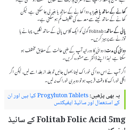
کھانے کے ساتھ یا بغیر:
یہ دوا کھانے کے ساتھ یا بغیر لی جا سکتی ہے، لیکن
کھانے کے ساتھ لینے سے معدے کی تکلیف کم ہو سکتی ہے۔
پانی کے ساتھ:
Folitab گولی کو ایک گلاس پانی کے ساتھ نگلیں، چبانے یا
توڑنے سے پرہیز کریں۔
دوائی کی مدت:
دوائی کا دورانیہ آپ کے طبی حالت کے مطابق مختلف ہو
سکتا ہے، لہذا اپنے ڈاکٹر سے مشورہ کریں۔
اگر آپ نے اس دوا کی خوراک لینا بھول جائیں تو جلد از جلد اسے لیں، لیکن اگر
اگلی خوراک کا وقت قریب ہو تو دوہری خوراک نہ لیں۔
یہ بھی پڑھیں:
Progyluton Tablets کیا ہیں اور ان
کے استعمال اور سائیڈ ایفیکٹس
Folitab Folic Acid 5mg کے سائیڈ