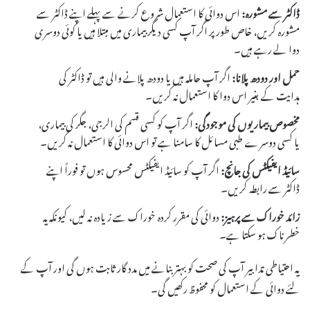
ڈاکٹر سے مشورہ:
اس دوائی کا استعمال شروع کرنے سے پہلے اپنے ڈاکٹر سے
مشورہ کریں، خاص طور پر اگر آپ کسی دیگر بیماری میں مبتلا ہیں یا کوئی دوسری
دوا لے رہے ہیں۔
حمل اور دودھ پلانا:
اگر آپ حاملہ ہیں یا دودھ پلانے والی ہیں تو ڈاکٹر کی
ہدایت کے بغیر اس دوا کا استعمال نہ کریں۔
مخصوص بیماریوں کی موجودگی:
اگر آپ کو کسی قسم کی الرجی، جگر کی بیماری،
یا کسی دوسرے طبی مسائل کا سامنا ہے تو اس دوائی کا استعمال نہ کریں۔
سائیڈ ایفیکٹس کی جانچ:
اگر آپ کو سائیڈ ایفیکٹس محسوس ہوں تو فوراً اپنے
ڈاکٹر سے رابطہ کریں۔
زائد خوراک سے پرہیز:
دوائی کی مقرر کردہ خوراک سے زیادہ نہ لیں، کیونکہ یہ
خطرناک ہو سکتا ہے۔
یہ احتیاطی تدابیر آپ کی صحت کو بہتر بنانے میں مدد گار ثابت ہوں گی اور آپ کے
لئے دوائی کے استعمال کو محفوظ رکھیں گی۔