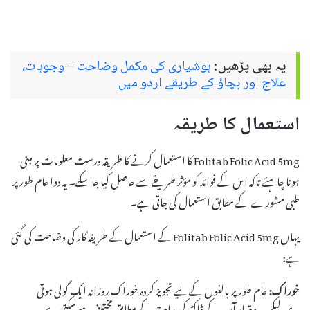
یہ بھی پڑھیں:
ہوشیاری کی مکمل وضاحت – وجوہات،
علاج اور بچاؤ کے طریقے اردو میں
استعمال کا طریقہ
Folitab Folic Acid 5mg کا استعمال کرنے کا طریقہ درست معلومات پر مبنی
ہونا چاہئے تاکہ اس کے فوائد کو مؤثر طریقے سے حاصل کیا جا سکے۔ یہ دوا عام طور پر
طبی مشورے کے مطابق استعمال کی جاتی ہے۔
یہاں Folitab Folic Acid 5mg کے استعمال کے طریقہ کار کی وضاحت کی گئی
ہے:
خوراک:
عام طور پر بالغوں کے لیے تجویز کردہ خوراک روزانہ ایک گولی ہوتی
ہے، لیکن یہ مقدار آپ کے ڈاکٹر کی ہدایت کے مطابق مختلف ہو سکتی ہے۔