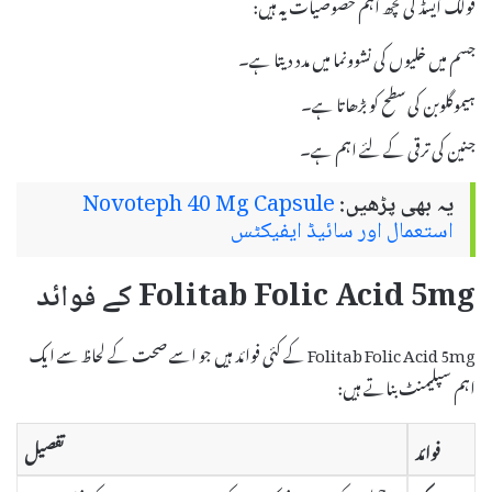
فولک ایسڈ کی کچھ اہم خصوصیات یہ ہیں:
جسم میں خلیوں کی نشوونما میں مدد دیتا ہے۔
ہیموگلوبن کی سطح کو بڑھاتا ہے۔
جنین کی ترقی کے لئے اہم ہے۔
یہ بھی پڑھیں:
Novoteph 40 Mg Capsule
استعمال اور سائیڈ ایفیکٹس
Folitab Folic Acid 5mg کے فوائد
Folitab Folic Acid 5mg کے کئی فوائد ہیں جو اسے صحت کے لحاظ سے ایک
اہم سپلیمنٹ بناتے ہیں:
فوائد
تفصیل