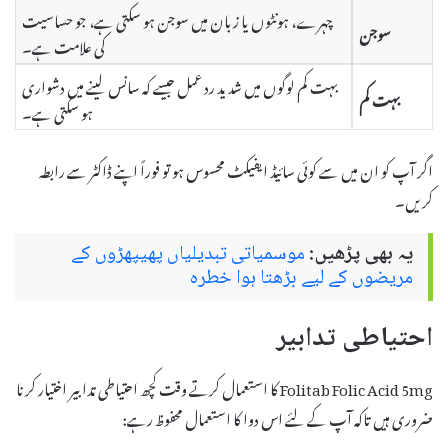
چہرے، ہونٹوں یا زبان میں سوجن ہو سکتی ہے، جو حساسیت
سوجن
کی علامت ہے۔
بہت کم لوگوں میں شدید رد عمل جیسے کہ سانس لینے میں دشواری
بہت کم
ہو سکتی ہے۔
اگر آپ کو ان میں سے کوئی سائیڈ ایفیکٹ محسوس ہو تو فوراً اپنے ڈاکٹر سے رابطہ
کریں۔
یہ بھی پڑھیں:
موسمیاتی تبدیلیاں پھیپھڑوں کے
مریضوں کے لیے بڑھتا ہوا خطرہ
احتیاطی تدابیر
Folitab Folic Acid 5mg کا استعمال کرتے وقت کچھ احتیاطی تدابیر اختیار کرنا
ضروری ہیں تاکہ آپ کے لئے اس دوا کا استعمال محفوظ رہے: