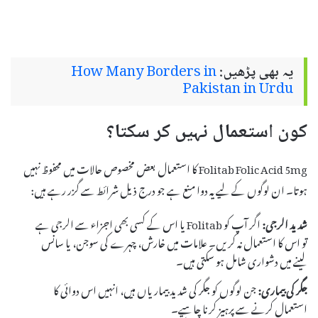
یہ بھی پڑھیں:
How Many Borders in
Pakistan in Urdu
کون استعمال نہیں کر سکتا؟
Folitab Folic Acid 5mg کا استعمال بعض مخصوص حالات میں محفوظ نہیں
ہوتا۔ ان لوگوں کے لیے یہ دوا منع ہے جو درج ذیل شرائط سے گزر رہے ہیں:
شدید الرجی:
اگر آپ کو Folitab یا اس کے کسی بھی اجزاء سے الرجی ہے
تو اس کا استعمال نہ کریں۔ علامات میں خارش، چہرے کی سوجن، یا سانس
لینے میں دشواری شامل ہو سکتی ہیں۔
جگر کی بیماری:
جن لوگوں کو جگر کی شدید بیماریاں ہیں، انہیں اس دوائی کا
استعمال کرنے سے پرہیز کرنا چاہیے۔