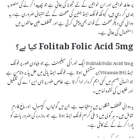
پر حاملہ خواتین اور ان خواتین کے لئے تجویز کی جاتی ہے جو بچہ پیدا کرنے کی منصوبہ
بندی کر رہی ہیں، کیونکہ فولک ایسڈ جنین کی صحت کے لئے انتہائی ضروری ہے۔ یہ
دوائی کئی دیگر صحت کے فوائد بھی پیش کرتی ہے اور مختلف طبی حالتوں میں
استعمال کی جاتی ہے۔
Folitab Folic Acid 5mg کیا ہے؟
Folitab Folic Acid 5mg ایک خوراکی سپلیمنٹ ہے جو بنیادی طور پر فولک
ایسڈ (Vitamin B9) پر مشتمل ہوتا ہے۔ فولک ایسڈ پانی میں حل پذیر وٹامن ہے
جو انسانی جسم میں کئی اہم کردار ادا کرتا ہے، خاص طور پر ڈی این اے کی تشکیل
اور خلیوں کی نشوونما میں۔
یہ دوائی مختلف شکلوں میں دستیاب ہے، جن میں گولیاں، کیپسول، اور مائع فارم
شامل ہیں۔ ہر گولی میں 5 ملی گرام فولک ایسڈ ہوتا ہے، جو روزمرہ کی ضروریات کو
پورا کرنے کے لئے کافی ہے۔