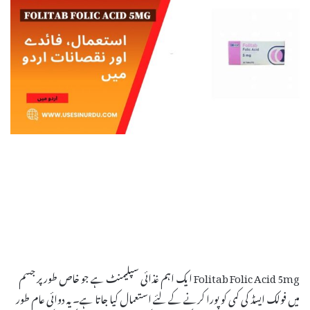
Folitab Folic Acid 5mg ایک اہم غذائی سپلیمنٹ ہے جو خاص طور پر جسم
میں فولک ایسڈ کی کمی کو پورا کرنے کے لئے استعمال کیا جاتا ہے۔ یہ دوائی عام طور