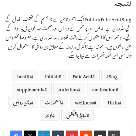
نتیجہ
Folitab Folic Acid 5mg ایک اہم وٹامن ہے جو جسم کے مختلف افعال کے
لیے ضروری ہے، خاص طور پر حمل کے دوران اور صحت مند خون کی پیداوار کے
لیے۔ تاہم، اس کا استعمال کرتے وقت محتاط رہنا ضروری ہے، خصوصاً مخصوص
طبی حالتوں میں۔ ہمیشہ اپنے ڈاکٹر کی ہدایت کے مطابق ہی دوائی کا استعمال کریں
تاکہ کسی بھی ممکنہ خطرات سے بچا جا سکے۔
health
folitab
Folic Acid
5mg
supplements
nutrition
medication
Urdu
wellness
استعمالات
دیسی دوائیں
سائیڈ ایفیکٹس
فوائد
LinkedIn
Tumblr
Pinterest
Reddit
Share via Email
Print