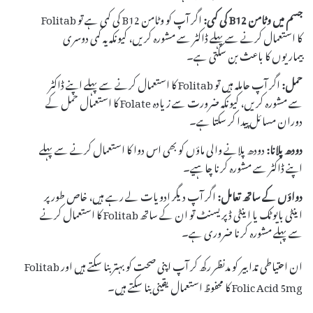
جسم میں وٹامن B12 کی کمی:
اگر آپ کو وٹامن B12 کی کمی ہے تو Folitab
کا استعمال کرنے سے پہلے ڈاکٹر سے مشورہ کریں، کیونکہ یہ کمی دوسری
بیماریوں کا باعث بن سکتی ہے۔
حمل:
اگر آپ حاملہ ہیں تو Folitab کا استعمال کرنے سے پہلے اپنے ڈاکٹر
سے مشورہ کریں، کیونکہ ضرورت سے زیادہ Folate کا استعمال حمل کے
دوران مسائل پیدا کر سکتا ہے۔
دودھ پلانا:
دودھ پلانے والی ماؤں کو بھی اس دوا کا استعمال کرنے سے پہلے
اپنے ڈاکٹر سے مشورہ کرنا چاہیے۔
دواؤں کے ساتھ تعامل:
اگر آپ دیگر ادویات لے رہے ہیں، خاص طور پر
اینٹی بایوٹک یا اینٹی ڈپریسنٹ تو ان کے ساتھ Folitab کا استعمال کرنے
سے پہلے مشورہ کرنا ضروری ہے۔
ان احتیاطی تدابیر کو مدنظر رکھ کر آپ اپنی صحت کو بہتر بنا سکتے ہیں اور Folitab
Folic Acid 5mg کا محفوظ استعمال یقینی بنا سکتے ہیں۔