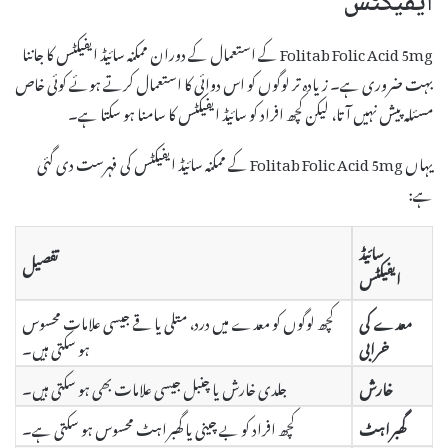
ایفیکٹس
Folitab Folic Acid 5mg کے استعمال کے دوران ممکنہ سائیڈ ایفیکٹس کا جاننا
بہت ضروری ہے۔ زیادہ تر لوگوں کو اس دوائی کا استعمال کرتے ہوئے کوئی خاص
مسئلہ پیش نہیں آتا، لیکن کچھ افراد کو سائیڈ ایفیکٹس کا سامنا ہو سکتا ہے۔
یہاں Folitab Folic Acid 5mg کے ممکنہ سائیڈ ایفیکٹس کی فہرست دی گئی
ہے:
سائیڈ
تفصیل
ایفیکٹس
معدے کی
کچھ لوگوں کو معدے میں درد، متلی یا قے جیسی علامات محسوس
خرابی
ہو سکتی ہیں۔
خارش
جلدی خارش یا چنبل جیسی علامات بھی ہو سکتی ہیں۔
گھبراہٹ
کچھ افراد کو بے چینی یا گھبراہٹ محسوس ہو سکتی ہے۔