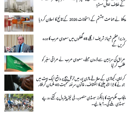
کے خلاف اپیل مسترد
پیکٹا نے جماعت ہشتم کے امتحانات 2026 کے نتائج کا اعلان کر دیا
وزیراعظم شہباز شریف اگلے 48 گھنٹوں میں سعودی عرب کا دورہ
کریں گے
عراق کی سرزمین سے ڈرون حملے، سعودی عرب نے عراقی سفیر کو
طلب کر لیا
کراچی، کیماڑی کے علاقے ماڑی پور میں ٹرٹل بیچ پر واقع ایک ہٹ میں
جوئے کا بڑا اڈہ چلنے کا انکشاف، خاتون سرغنہ سمیت 40 ملزمان گرفتار
پنجاب حکومت کا بائیکرز سبسڈی منصوبہ، فی لیٹر پیٹرول پر کتنے روپے
سبسڈی ملے گی۔؟ جانیے۔