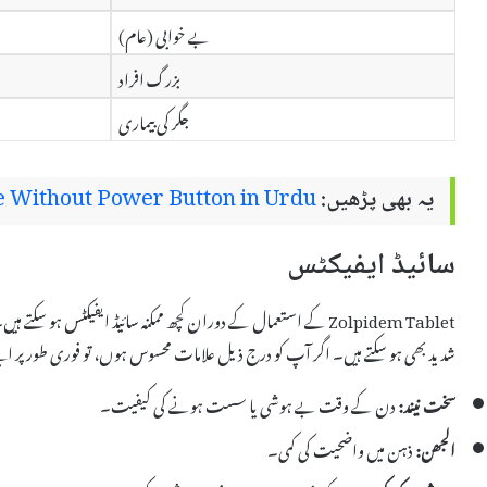
بے خوابی (عام)
بزرگ افراد
جگر کی بیماری
یہ بھی پڑھیں:
 Without Power Button in Urdu
سائیڈ ایفیکٹس
Zolpidem Tablet کے استعمال کے دوران کچھ ممکنہ سائیڈ ایفیکٹس ہو 
شدید بھی ہو سکتے ہیں۔ اگر آپ کو درج ذیل علامات محسوس ہوں، تو فوری طور پر اپن
سخت نیند:
دن کے وقت بے ہوشی یا سست ہونے کی کیفیت۔
الجھن:
ذہن میں واضحیت کی کمی۔