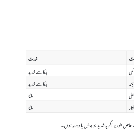
یکٹ
شدت
می
ہلکا سے شدید
ند
ہلکا سے شدید
لی
ہلکا
تار
ہلکا
اص طور پر اگر یہ شدید ہو جائیں یا دور نہ ہوں۔