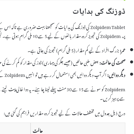
ڈوزنگ کی ہدایات
Zolpidem Tablet کی ڈوزنگ کی ہدایات کو سمجھنا بہت ضروری ہے تاکہ 
پر، Zolpidem کی تجویز کردہ مقدار بالغوں کے لیے 5 سے 10 ملی گرام ہوتی ہے۔ لیکن کچھ عوامل اس مقدار کو متاثر کر سکتے ہیں، جیسے:
عمر:
بزرگ افراد کے لیے کم مقدار (5 ملی گرام) تجویز کی جاتی ہے۔
صحت کی حالت:
بعض طبی حالتیں (جیسے جگر کی بیماری) ڈوز کی مقدار کو کم کرنے کی 
دیگر دوائیں:
اگر آپ دیگر دوائیں بھی استعمال کر رہے ہیں تو انہیں Zolpidem کے ساتھ لینا احتیاط سے کرنا چاہیے۔
Zolpidem کو سونے سے 15 سے 30 منٹ پہلے لینا چاہئے۔ یہ د
سے پرہیز کریں۔
درج ذیل جدول میں مختلف حالات کے لیے تجویز کردہ مقداریں فراہم کی گئی ہیں:
حالت