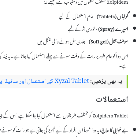
Zolpidem مختلف شکلوں میں دستیاب ہے، جیسے کہ:
گولیاں (Tablets)
- عام استعمال کے لیے
اسپرے (Spray)
- فوری اثر کے لیے
سوفٹ جیل (Soft gel)
- جلدی حل ہونے والی شکل میں
اس دوا کو عام طور پر رات کے وقت سونے سے پہلے استعمال کیا جاتا ہے۔ یہ نیند کی 
ہے۔
یہ بھی پڑھیں:
Xyzal Tablet کے استعمال اور سائیڈ ایفیکٹس
استعمالات
Zolpidem Tablet کو مختلف طریقوں سے استعمال کیا جا سکتا ہے، اس کے بنیادی استعمالات درج ذیل ہیں:
بے خوابی کا علاج:
یہ دوا عموماً ان افراد کے لیے تجویز کی جاتی ہے جو رات کو سو