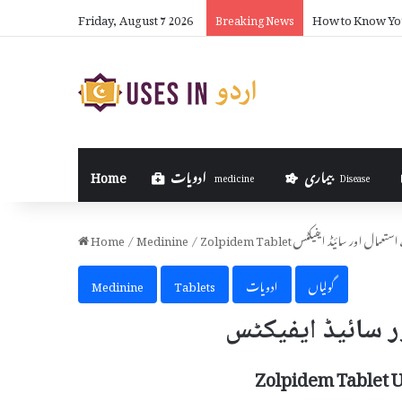
Friday, August 7 2026
How to Know Yo
Breaking News
بیماری
ادویات
Home
medicine
Disease
Zolpidem  کے استعمال اور سائیڈ ایفیکٹس
/
Medinine
/
Home
گولیاں
ادویات
Tablets
Medinine
Zolpidem Tablet U