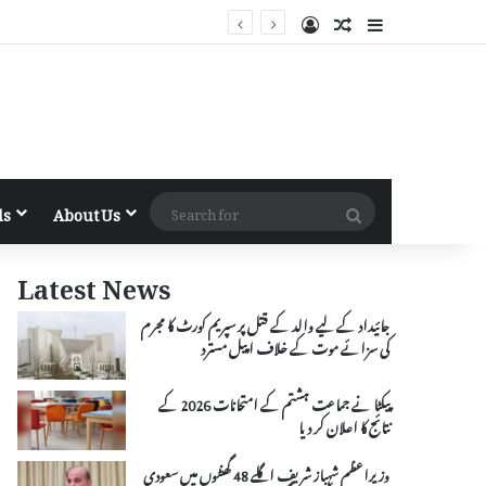
Log In
Random Article
Sidebar
Search
ls
About Us
for
Latest News
جائیداد کے لیے والد کے قتل پر سپریم کورٹ کا مجرم
کی سزائے موت کے خلاف اپیل مسترد
پیکٹا نے جماعت ہشتم کے امتحانات 2026 کے
نتائج کا اعلان کر دیا
وزیراعظم شہباز شریف اگلے 48 گھنٹوں میں سعودی