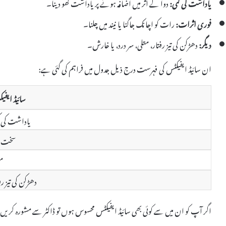
یاداشت کی کمی:
دوا کے اثر میں اضافہ ہونے پر یاداشت کھو دینا۔
فوری اثرات:
رات کو اچانک جاگنا یا نیند میں چلنا۔
دیگر:
دھڑکن کی تیز رفتار، متلی، سر درد، یا خارش۔
ان سائیڈ ایفیکٹس کی فہرست درج ذیل جدول میں فراہم کی گئی ہے:
سائیڈ ایف
یاداشت کی ک
سخت نی
مت
دھڑکن کی تیز رف
اگر آپ کو ان میں سے کوئی بھی سائیڈ ایفیکٹس محسوس ہوں تو ڈاکٹر سے مشورہ کریں، خ