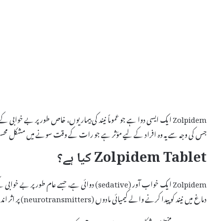
Zolpidem ایک ایسی دوا ہے جو عموماً نیند کی بیماریوں، خاص طور پر بے خوا
جس کی وجہ سے یہ وہ افراد کے لیے مؤثر ہے جو رات کے وقت سونے میں مشکل مح
Zolpidem Tablet کیا ہے؟
Zolpidem ایک خواب آور (sedative) دوائی ہے، جسے 
دماغ میں نیند کو پیدا کرنے والے کیمیائی مادوں (neurotransmitters) پر اثر انداز ہوتی ہے۔