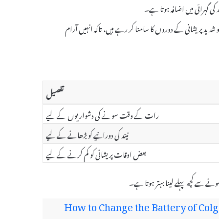
دید پریشانی کے دوروں کا سامنا کر رہے ہیں، تاکہ انہیں آرام
تفصیل
رات کے وقت سونے کی دشواریوں کے لیے
نیند کی دورانیے کو بڑھانے کے لیے
بعض اوقات پریشانی کو کم کرنے کے لیے
How to Change the Battery of Colg