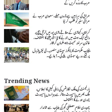
عرب کا دورہ کریں گے
عراق کی سرزمین سے ڈرون حملے، سعودی عرب نے
عراقی سفیر کو طلب کر لیا
کراچی، کیماڑی کے علاقے ماڑی پور میں ٹرٹل بیچ پر
واقع ایک ہٹ میں جوئے کا بڑا اڈہ چلنے کا انکشاف،
خاتون سرغنہ سمیت 40 ملزمان گرفتار
پنجاب حکومت کا بائیکرز سبسڈی منصوبہ، فی لیٹر پیٹرول
پر کتنے روپے سبسڈی ملے گی۔؟ جانیے۔
Trending News
پارلیمنٹ کی پبلک اکاؤنٹس کی ذیلی کمیٹی کا اجلاس،
ملک بھر میں پاسپورٹ دفاتر سے ہزاروں پاسپورٹ
چوری ہونے کا انکشاف
چوہدری غلام مصطفیٰ گجر کی جانب سے شاندار
ضیافت جو عوامی ضیافت بن گئی