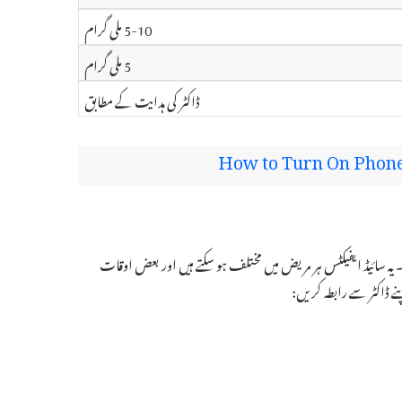
5-10 ملی گرام
5 ملی گرام
ڈاکٹر کی ہدایت کے مطابق
How to Turn On Phone
سکتے ہیں۔ یہ سائیڈ ایفیکٹس ہر مریض میں مختلف ہو سکتے ہیں اور بعض اوقات
ے ڈاکٹر سے رابطہ کریں: