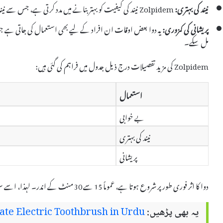
نیند کی بہتری:
Zolpidem نیند کی کیفیت کو بہتر بنانے میں مدد کرتی ہے، جس سے نیند کی گہرائی میں اضافہ ہوتا ہے۔
پریشانی کی کمزوری:
یہ دوا بعض اوقات ان افراد کے لیے بھی استعمال کی جاتی ہے جو ش
مل سکے۔
Zolpidem کی مزید تفصیلات درج ذیل جدول میں فراہم کی گئی ہیں:
استعمال
بے خوابی
نیند کی بہتری
پریشانی
دوا کا اثر فوری طور پر شروع ہوتا ہے، عموماً 15 سے 30 منٹ کے اندر۔ لہذا، اسے سونے سے کچھ پہلے لینا بہتر ہوتا ہے۔
یہ بھی پڑھیں:
ate Electric Toothbrush in Urdu