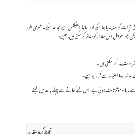
اس کے اثرات کو بہتر بنایا جا سکے اور سائیڈ ایفیکٹس سے بچا جا سکے۔ عمومی طور
ضرورت پیدا کر سکتی ہیں۔
وا خالی پیٹ لینے سے زیادہ مؤثر ثابت ہوتی ہے، اس لیے کھانے سے پہلے یا بعد میں لینے
تجویز کردہ مقدار