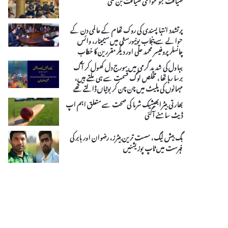
پرتشدد انتہا پسندی کی روک تھام کے عالمی دن کے
حوالے سے پنجاب یونیورسٹی میں سیمینار، وائس
چانسلر پروفیسر محمد علی اور دیگر مقررین کا خطاب
بہاول کی شدید گرمی میں سورج دل کھول کر آگ
برسا رہا تھا، مخلص لوگ قسمت سے ہی ملتے ہیں،
مہمانوں کی پلیٹ میں چن چن کر بوٹیاں ڈالتے تھے
بھارتی بیٹرابھیشیک شرما کی صحت سے متعلق اہم اپ
ڈیٹ سامنے آگئی
بگ بیش لیگ، سست ترین بیٹرز، رضوان اور بابر کی
فہرست میں ٹاپ پوزیشنیں