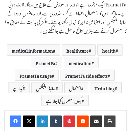
Pramet Fa ایک مؤثر دوا ہے جو درد اور سوزش کے علاج میں مددگار ثابت ہوتی
ہے۔ تاہم، اس کا استعمال احتیاط سے کرنا ضروری ہے، اور مریضوں کو دوا کے
سائیڈ ایفیکٹس اور احتیاطی تدابیر کا خیال رکھنا چاہئے۔ ڈاکٹر کی ہدایت کے مطابق دوا
کا استعمال کرنے سے بہترین نتائج حاصل کیے جا سکتے ہیں۔
medical information
healthcare
health
Pramet Fa
medication
Pramet Fa usage
Pramet Fa side effects
Urdu blog
استعمال
سائیڈ ایفیکٹس
کیا ہے
کیوں استعمال کیا جاتا ہے
LinkedIn
Tumblr
Pinterest
Reddit
Share via Email
Print