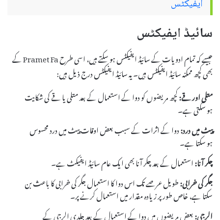
ایفیکٹس
سائیڈ ایفیکٹس
جیسے کہ تمام ادویات کے سائیڈ ایفیکٹس ہو سکتے ہیں، اسی طرح Pramet Fa کے
بھی کچھ ممکنہ سائیڈ ایفیکٹس ہیں۔ یہ سائیڈ ایفیکٹس درج ذیل ہیں:
متلی اور قے:
کچھ مریضوں کو دوا کے استعمال کے بعد متلی یا قے کی شکایت
ہو سکتی ہے۔
پیٹ میں درد:
دوا کے اثرات کے سبب بعض اوقات پیٹ میں درد محسوس
ہو سکتا ہے۔
چکر آنا:
استعمال کے بعد چکر آنا بھی ایک عام سائیڈ ایفیکٹ ہے۔
جگر کی خرابی:
طویل عرصے تک اس دوا کا استعمال جگر کی خرابی کا باعث بن
سکتا ہے، خاص طور پر زیادہ مقدار میں استعمال کرنے پر۔
الرجی:
بعض مریضوں میں دوا کے استعمال کے بعد جلدی الرجی کے