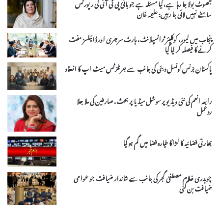
جھوٹ بولا جا رہا ہے، کیا مسئلہ ہے جو بانیٔ پی ٹی آئی کی رپورٹس
سامنے نہیں لائی جا رہیں: علیمہ خان
پنجاب میں لیور، کوکلیئر ٹرانسپلانٹ، ہارٹ سرجری اور ڈائیلسز مفت
کرنے کا فیصلہ کر لیا گیا
پاکستان بزنس کونسل دبئی کی جانب سے جرنلزٹس میٹ اپ کا انعقاد
رابعہ انعم کی نئی ویڈیو پر سوشل میڈیا پر بحث، صارفین کی ملا جلا
ردعمل
بھارتی فضائیہ کا لڑاکا طیارہ فضا میں گم ہو گیا
چوہدری غلام مصطفیٰ گجر کی جانب سے شاندار ضیافت جو عوامی
ضیافت بن گئی