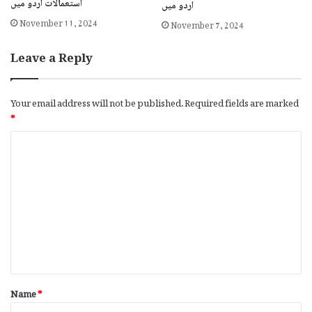
استعمالات اردو میں
اردو میں
November 11, 2024
November 7, 2024
Leave a Reply
Your email address will not be published.
Required fields are marked
*
C
o
m
m
e
n
t
*
Name
*