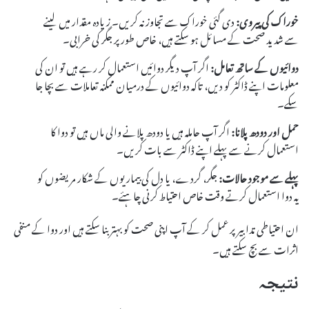
خوراک کی پیروی:
دی گئی خوراک سے تجاوز نہ کریں۔ زیادہ مقدار میں لینے
سے شدید صحت کے مسائل ہو سکتے ہیں، خاص طور پر جگر کی خرابی۔
دوائیوں کے ساتھ تعامل:
اگر آپ دیگر دوائیں استعمال کر رہے ہیں تو ان کی
معلومات اپنے ڈاکٹر کو دیں، تاکہ دوائیوں کے درمیان ممکنہ تعاملات سے بچا جا
سکے۔
حمل اور دودھ پلانا:
اگر آپ حاملہ ہیں یا دودھ پلانے والی ماں ہیں تو دوا کا
استعمال کرنے سے پہلے اپنے ڈاکٹر سے بات کریں۔
پہلے سے موجود حالات:
جگر، گردے، یا دل کی بیماریوں کے شکار مریضوں کو
یہ دوا استعمال کرتے وقت خاص احتیاط کرنی چاہئے۔
ان احتیاطی تدابیر پر عمل کر کے آپ اپنی صحت کو بہتر بنا سکتے ہیں اور دوا کے منفی
اثرات سے بچ سکتے ہیں۔
نتیجہ