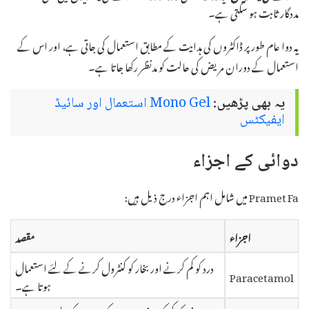
مددگار ثابت ہو سکتی ہے۔
یہ دوا عام طور پر ڈاکٹروں کی ہدایت کے مطابق استعمال کی جاتی ہے، اور اس کے
استعمال کے دوران مریض کی حالت کو مدنظر رکھا جاتا ہے۔
یہ بھی پڑھیں:
Mono Gel استعمال اور سائیڈ
ایفیکٹس
دوائی کے اجزاء
Pramet Fa میں شامل اہم اجزاء درج ذیل ہیں:
اجزاء
مقصد
درد کو کم کرنے اور بخار کو کنٹرول کرنے کے لئے استعمال
Paracetamol
ہوتا ہے۔