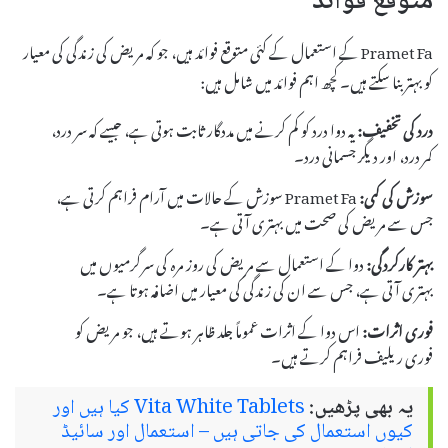
متوقع فوائد
Pramet Fa کے استعمال کے کئی متوقع فوائد ہیں، جو کہ مریض کی زندگی کی معیار
کو بہتر بنا سکتے ہیں۔ کچھ اہم فوائد میں شامل ہیں:
درد کی تخفیف:
یہ دوا درد کو کم کرنے میں مددگار ثابت ہوتی ہے، جیسے کہ سر درد،
کمر درد، اور دیگر جسمانی درد۔
سوزش کی کمی:
Pramet Fa سوزش کے حالات میں آرام فراہم کرتی ہے،
جس سے مریض کی صحت میں بہتری آتی ہے۔
بہتر کارکردگی:
دوا کے استعمال سے مریض کی روز مرہ کی سرگرمیوں میں
بہتری آتی ہے، جس سے ان کی زندگی کی معیار میں اضافہ ہوتا ہے۔
فوری اثرات:
اس دوا کے اثرات عموماً جلد ظاہر ہوتے ہیں، جو مریض کو
فوری ریلیف فراہم کرتے ہیں۔
یہ بھی پڑھیں:
Vita White Tablets کیا ہیں اور
کیوں استعمال کی جاتی ہیں – استعمال اور سائیڈ