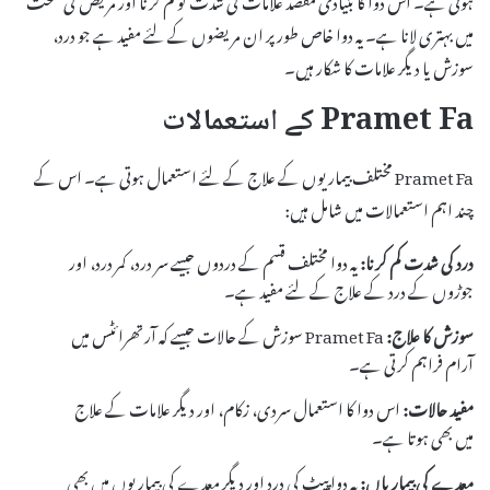
میں بہتری لانا ہے۔ یہ دوا خاص طور پر ان مریضوں کے لئے مفید ہے جو درد،
سوزش یا دیگر علامات کا شکار ہیں۔
Pramet Fa کے استعمالات
Pramet Fa مختلف بیماریوں کے علاج کے لئے استعمال ہوتی ہے۔ اس کے
چند اہم استعمالات میں شامل ہیں:
درد کی شدت کم کرنا:
یہ دوا مختلف قسم کے دردوں جیسے سر درد، کمر درد، اور
جوڑوں کے درد کے علاج کے لئے مفید ہے۔
سوزش کا علاج:
Pramet Fa سوزش کے حالات جیسے کہ آرتھرائٹس میں
آرام فراہم کرتی ہے۔
مفید حالات:
اس دوا کا استعمال سردی، زکام، اور دیگر علامات کے علاج
میں بھی ہوتا ہے۔
معدے کی بیماریاں:
یہ دوا پیٹ کی درد اور دیگر معدے کی بیماریوں میں بھی