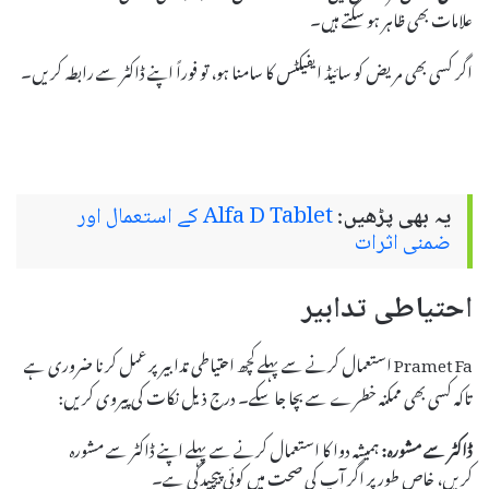
علامات بھی ظاہر ہو سکتے ہیں۔
اگر کسی بھی مریض کو سائیڈ ایفیکٹس کا سامنا ہو، تو فوراً اپنے ڈاکٹر سے رابطہ کریں۔
یہ بھی پڑھیں:
Alfa D Tablet کے استعمال اور
ضمنی اثرات
احتیاطی تدابیر
Pramet Fa استعمال کرنے سے پہلے کچھ احتیاطی تدابیر پر عمل کرنا ضروری ہے
تاکہ کسی بھی ممکنہ خطرے سے بچا جا سکے۔ درج ذیل نکات کی پیروی کریں:
ڈاکٹر سے مشورہ:
ہمیشہ دوا کا استعمال کرنے سے پہلے اپنے ڈاکٹر سے مشورہ
کریں، خاص طور پر اگر آپ کی صحت میں کوئی پیچیدگی ہے۔