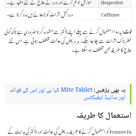
Ibuprofen
سوزش کو کم کرنے اور درد کے علاج کے لئے مفید ہے۔
Caffeine
درد کش اثرات کو بڑھانے میں مدد کرتا ہے۔
نوٹ:
یہ دوا استعمال کرنے سے پہلے اپنے ڈاکٹر سے مشورہ کرنا ضروری ہے تاکہ کوئی
خطرناک اثرات سے بچا جا سکے۔ ہر مریض کی حالت مختلف ہوتی ہے، اس لئے
علاج کا طریقہ بھی مختلف ہو سکتا ہے۔
یہ بھی پڑھیں:
Mite Tablet کیا ہے اور اس کے فوائد
اور سائیڈ ایفیکٹس
استعمال کا طریقہ
Pramet Fa کو استعمال کرنے کا طریقہ مریض کی حالت اور ڈاکٹر کی ہدایت کے