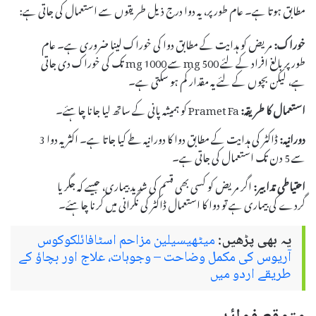
مطابق ہوتا ہے۔ عام طور پر، یہ دوا درج ذیل طریقوں سے استعمال کی جاتی ہے:
خوراک:
مریض کو ہدایت کے مطابق دوا کی خوراک لینا ضروری ہے۔ عام
طور پر بالغ افراد کے لئے 500 mg سے 1000 mg تک کی خوراک دی جاتی
ہے، لیکن بچوں کے لئے یہ مقدار کم ہو سکتی ہے۔
استعمال کا طریقہ:
Pramet Fa کو ہمیشہ پانی کے ساتھ لیا جانا چاہئے۔
دورانیہ:
ڈاکٹر کی ہدایت کے مطابق دوا کا دورانیہ طے کیا جاتا ہے۔ اکثر یہ دوا 3
سے 5 دن تک استعمال کی جاتی ہے۔
احتیاطی تدابیر:
اگر مریض کو کسی بھی قسم کی شدید بیماری، جیسے کہ جگر یا
گردے کی بیماری ہے تو دوا کا استعمال ڈاکٹر کی نگرانی میں کرنا چاہئے۔
یہ بھی پڑھیں:
میٹھیسیلین مزاحم اسٹافائلکوکوس
آریوس کی مکمل وضاحت – وجوہات، علاج اور بچاؤ کے
طریقے اردو میں