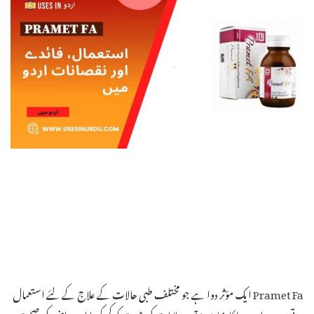
Pramet Fa ایک مؤثر دوا ہے جو مختلف طبی حالات کے علاج کے لئے استعمال
ہوتی ہے۔ اس دوا کا بنیادی مقصد علامات کی شدت کو کم کرنا اور مریض کی صحت