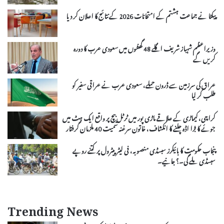
پیکٹا نے جماعت ہشتم کے امتحانات 2026 کے نتائج کا اعلان کر دیا
وزیراعظم شہباز شریف اگلے 48 گھنٹوں میں سعودی عرب کا دورہ
کریں گے
عراق کی سرزمین سے ڈرون حملے، سعودی عرب نے عراقی سفیر کو
طلب کر لیا
کراچی، کیماڑی کے علاقے ماڑی پور میں ٹرٹل بیچ پر واقع ایک ہٹ میں
جوئے کا بڑا اڈہ چلنے کا انکشاف، خاتون سرغنہ سمیت 40 ملزمان گرفتار
پنجاب حکومت کا بائیکرز سبسڈی منصوبہ، فی لیٹر پیٹرول پر کتنے روپے
سبسڈی ملے گی۔؟ جانیے۔
Trending News