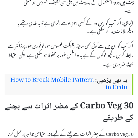
پیٹ میں درد:
استعمال کے بعد پیٹ میں ہلکی سی تکلیف محسوس ہو سکتی
ہے۔
الرجی:
اگر آپ کو اس دوا کے کسی اجزاء سے الرجی ہے تو یہ جلدی ریشے یا
دیگر علامات پیدا کر سکتی ہے۔
اگر آپ کو ان میں سے کوئی بھی سائیڈ ایفیکٹ محسوس ہو، تو فوری طور پر ڈاکٹر سے
رابطہ کریں۔ کچھ لوگوں کے لیے یہ دوا مکمل طور پر محفوظ ہو سکتی ہے، لیکن احتیاط
ہمیشہ ضروری ہے۔
یہ بھی پڑھیں:
How to Break Mobile Pattern
in Urdu
Carbo Veg 30 کے مضر اثرات سے بچنے
کے طریقے
Carbo Veg 30 کے مضر اثرات سے بچنے کے لیے چند احتیاطی تدابیر پر عمل کرنا