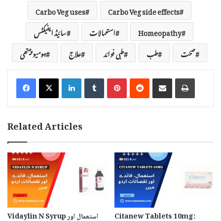
Carbo Veg uses
Carbo Veg side effects
Homeopathy
استعمالات
سائیڈ ایفیکٹس
صحت
طب
طبی فوائد
علاج
ہومیوپیتھی
LinkedIn
Tumblr
Pinterest
Reddit
Share via Email
Print
Related Articles
Citanew Tablets 10mg:
Vidaylin N Syrup استعمال اور