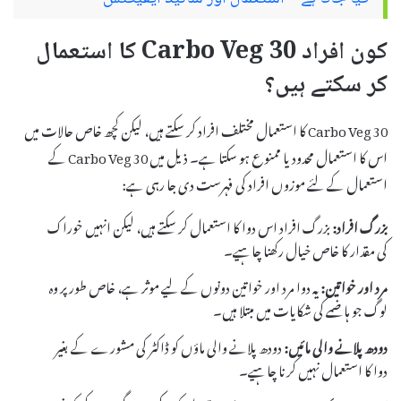
کون افراد Carbo Veg 30 کا استعمال
کر سکتے ہیں؟
Carbo Veg 30 کا استعمال مختلف افراد کر سکتے ہیں، لیکن کچھ خاص حالات میں
اس کا استعمال محدود یا ممنوع ہو سکتا ہے۔ ذیل میں Carbo Veg 30 کے
استعمال کے لئے موزوں افراد کی فہرست دی جا رہی ہے:
بزرگ افراد:
بزرگ افراد اس دوا کا استعمال کر سکتے ہیں، لیکن انہیں خوراک
کی مقدار کا خاص خیال رکھنا چاہیے۔
مرد اور خواتین:
یہ دوا مرد اور خواتین دونوں کے لیے موثر ہے، خاص طور پر وہ
لوگ جو ہاضمے کی شکایات میں مبتلا ہیں۔
دودھ پلانے والی مائیں:
دودھ پلانے والی ماؤں کو ڈاکٹر کی مشورے کے بغیر
دوا کا استعمال نہیں کرنا چاہیے۔