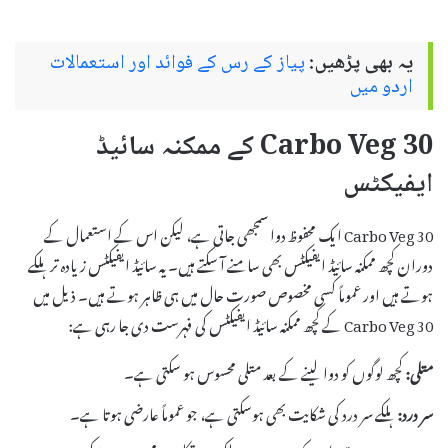
یہ بھی پڑھیں:
پياز کے رس کے فوائد اور استعمالات
اردو میں
Carbo Veg 30 کے ممکنہ سائیڈ
ایفیکٹس
Carbo Veg 30 ایک محفوظ دوا سمجھی جاتی ہے، لیکن اس کے استعمال کے
دوران کچھ ممکنہ سائیڈ ایفیکٹس بھی سامنے آ سکتے ہیں۔ یہ سائیڈ ایفیکٹس زیادہ تر ہلکے
ہوتے ہیں اور عموماً کسی مخصوص صورت حال میں ہی ظاہر ہوتے ہیں۔ ذیل میں
Carbo Veg 30 کے کچھ ممکنہ سائیڈ ایفیکٹس کی فہرست دی جا رہی ہے:
متلی:
کچھ لوگوں کو دوا لینے کے بعد متلی محسوس ہو سکتی ہے۔
سر درد:
ہلکے سر درد کی شکایت بھی ہوسکتی ہے، جو عموماً عارضی ہوتا ہے۔