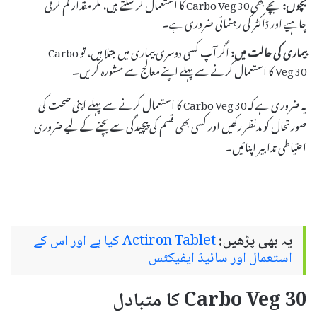
بچوں:
بچے بھی Carbo Veg 30 کا استعمال کر سکتے ہیں، مگر مقدار کم کرنی
چاہیے اور ڈاکٹر کی رہنمائی ضروری ہے۔
بیماری کی حالت میں:
اگر آپ کسی دوسری بیماری میں مبتلا ہیں، تو Carbo
Veg 30 کا استعمال کرنے سے پہلے اپنے معالج سے مشورہ کریں۔
یہ ضروری ہے کہ Carbo Veg 30 کا استعمال کرنے سے پہلے اپنی صحت کی
صورتحال کو مدنظر رکھیں اور کسی بھی قسم کی پیچیدگی سے بچنے کے لیے ضروری
احتیاطی تدابیر اپنائیں۔
یہ بھی پڑھیں:
Actiron Tablet کیا ہے اور اس کے
استعمال اور سائیڈ ایفیکٹس
Carbo Veg 30 کا متبادل