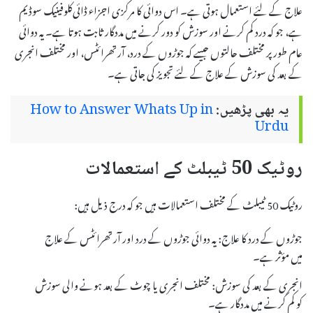
علاج کے لئے استعمال ہوتی ہے۔ اس دوائی کا مرکزی اجزاء ڈائی‌کلوفینیک سوڈیم
ہے، جو کہ درد کم کرنے اور سوزش کو دور کرنے میں مددگار ثابت ہوتا ہے۔ یہ دوائی
عام طور پر مختلف حالتوں جیسے کہ جوڑوں کے درد، آرتھرائٹس، اور مختلف انجری
کے بعد کی سوزش کے علاج کے لئے تجویز کی جاتی ہے۔
یہ بھی پڑھیں:
How to Answer Whats Up in
Urdu
روٹیک 50 ٹیبلٹ کے استعمالات
روٹیک 50 ٹیبلٹ کے مختلف استعمالات ہیں جو کہ درج ذیل ہیں:
جوڑوں کے درد کا علاج: یہ دوائی جوڑوں کے درد اور آرتھرائٹس کے علاج
میں مؤثر ہے۔
انجری کے بعد کی سوزش: مختلف انجری یا چوٹ کے بعد ہونے والی سوزش
کو کم کرنے میں مددگار ہے۔