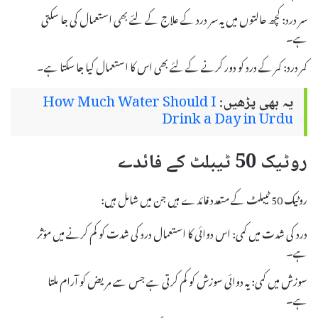
سر درد: کچھ حالتوں میں یہ سر درد کے علاج کے لئے بھی استعمال کی جا سکتی
ہے۔
کمر درد: کمر کے درد کو دور کرنے کے لئے بھی اس کا استعمال کیا جا سکتا ہے۔
یہ بھی پڑھیں:
How Much Water Should I
Drink a Day in Urdu
روٹیک 50 ٹیبلٹ کے فائدے
روٹیک 50 ٹیبلٹ کے متعدد فائدے ہیں جن میں شامل ہیں:
درد کی شدت میں کمی: اس دوائی کا استعمال درد کی شدت کو کم کرنے میں مؤثر
ہے۔
سوزش میں کمی: یہ دوائی سوزش کو کم کرتی ہے جس سے مریض کو آرام ملتا
ہے۔