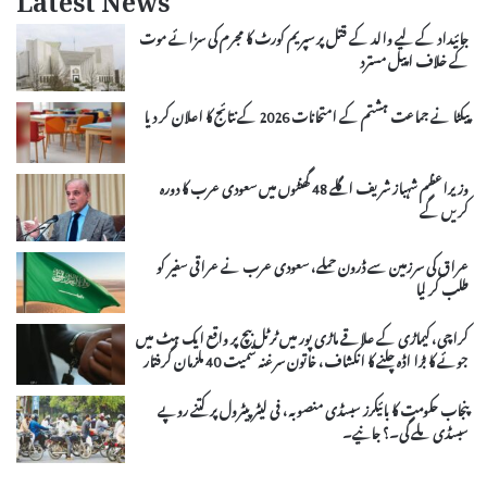
Latest News
جائیداد کے لیے والد کے قتل پر سپریم کورٹ کا مجرم کی سزائے موت
کے خلاف اپیل مسترد
پیکٹا نے جماعت ہشتم کے امتحانات 2026 کے نتائج کا اعلان کر دیا
وزیراعظم شہباز شریف اگلے 48 گھنٹوں میں سعودی عرب کا دورہ
کریں گے
عراق کی سرزمین سے ڈرون حملے، سعودی عرب نے عراقی سفیر کو
طلب کر لیا
کراچی، کیماڑی کے علاقے ماڑی پور میں ٹرٹل بیچ پر واقع ایک ہٹ میں
جوئے کا بڑا اڈہ چلنے کا انکشاف، خاتون سرغنہ سمیت 40 ملزمان گرفتار
پنجاب حکومت کا بائیکرز سبسڈی منصوبہ، فی لیٹر پیٹرول پر کتنے روپے
سبسڈی ملے گی۔؟ جانیے۔