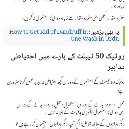
زیادہ ہو۔
مقررہ مقدار: کبھی بھی مقررہ مقدار سے زیادہ دوائی کا استعمال نہ کریں۔
یہ بھی پڑھیں:
How to Get Rid of Dandruff in
One Wash in Urdu
روٹیک 50 ٹیبلٹ کے بارے میں احتیاطی
تدابیر
روٹیک 50 ٹیبلٹ کے استعمال کے دوران کچھ احتیاطی تدابیر پر عمل کرنا ضروری
ہے:
حمل اور دودھ پلانے کے دوران استعمال: حمل یا دودھ پلانے کے دوران
اس دوائی کا استعمال ڈاکٹر کی ہدایات کے بغیر نہ کریں۔
دیگر دوائیوں کے ساتھ تفاعل: اگر آپ دیگر دوائیاں استعمال کر رہے ہیں تو