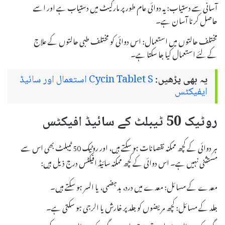
آسانی سے دستیاب: یہ دوائی عام طور پر مارکیٹ میں دستیاب ہے اور اسے
حاصل کرنا آسان ہے۔
مختلف حالتوں میں استعمال: اس دوائی کو مختلف طبی حالتوں کے علاج
کے لئے استعمال کیا جا سکتا ہے۔
یہ بھی پڑھیں:
Cycin Tablet S استعمال اور سائیڈ
ایفیکٹس
روٹیک 50 ٹیبلٹ کے سائیڈ افیکٹس
ہر دوائی کے کچھ ممکنہ نقصانات ہو سکتے ہیں، اور روٹیک 50 ٹیبلٹ بھی اس سے
مستثنی نہیں ہے۔ اس دوائی کے کچھ ممکنہ سائیڈ افیکٹس درج ذیل ہیں:
معدے کے مسائل: معدے میں درد، بدہضمی، یا السر ہو سکتے ہیں۔
جلد کے مسائل: کچھ مریضوں کو جلد پر خارش یا الرجی ہو سکتی ہے۔