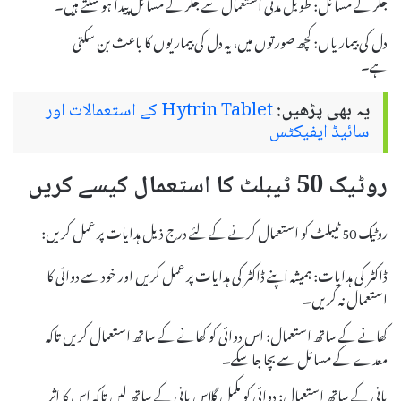
جگر کے مسائل: طویل مدتی استعمال سے جگر کے مسائل پیدا ہو سکتے ہیں۔
دل کی بیماریاں: کچھ صورتوں میں، یہ دل کی بیماریوں کا باعث بن سکتی
ہے۔
یہ بھی پڑھیں:
Hytrin Tablet کے استعمالات اور
سائیڈ ایفیکٹس
روٹیک 50 ٹیبلٹ کا استعمال کیسے کریں
روٹیک 50 ٹیبلٹ کو استعمال کرنے کے لئے درج ذیل ہدایات پر عمل کریں:
ڈاکٹر کی ہدایات: ہمیشہ اپنے ڈاکٹر کی ہدایات پر عمل کریں اور خود سے دوائی کا
استعمال نہ کریں۔
کھانے کے ساتھ استعمال: اس دوائی کو کھانے کے ساتھ استعمال کریں تاکہ
معدے کے مسائل سے بچا جا سکے۔
پانی کے ساتھ استعمال: دوائی کو مکمل گلاس پانی کے ساتھ لیں تاکہ اس کا اثر