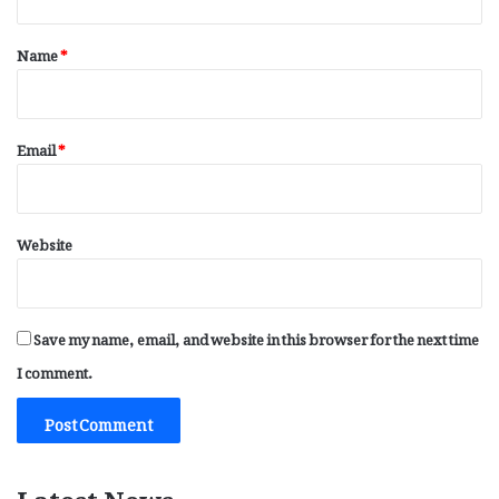
t
*
Name
*
Email
*
Website
Save my name, email, and website in this browser for the next time
I comment.