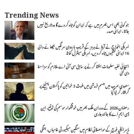
Trending News
جو کوئی بھی اس بھرم میں ہے کہ ایران کو تباہ کر دے گا وہ تاریخ نہیں
جانتا، ایرانی صدر
امریکی افواج نے آبنائے ہرمز کے قریب بارودی سرنگیں بچھانے والی
16 ایرانی کشتیوں تباہ کر دیں، امریکی سینٹرل کمانڈ
انتہائی خفیہ معلومات افشا کرنے پر سابق سی آئی اے ملازم کو سزا سنا
دی گئی
سعودی عرب میں جسم فروشی میں ملوث 3 خواتین کو پاکستان پہنچنے پر
گرفتار کر لیا گیا
رمضان 2026 کے دوران ملک بھر میں خوشگوار موسم کی توقع، این
ڈی ایم اے کا جائزہ جاری
اسرائیلی فوج کے مواصلاتی نظام میں سنگین سیکیورٹی خامیاں، جنگی