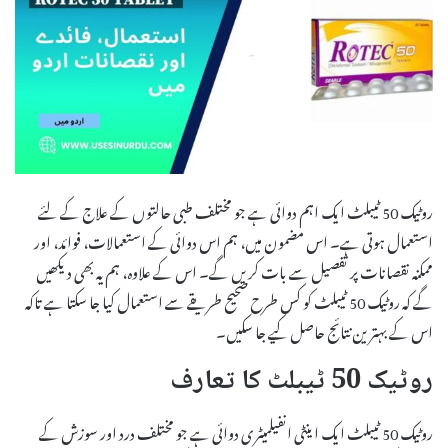
روٹیک 50 ٹیبلٹ ایک اہم دوائی ہے جو مختلف طبی حالتوں کے علاج کے لئے
استعمال ہوتی ہے۔ اس مضمون میں، ہم اس دوائی کے استعمالات، فوائد، اور
ممکنہ نقصانات پر تفصیل سے بات کریں گے۔ اس کے علاوہ، ہم یہ بھی دیکھیں
گے کہ روٹیک 50 ٹیبلٹ کو کس طرح صحیح طریقے سے استعمال کیا جا سکتا ہے تاکہ
اس کے بہترین نتائج حاصل کیے جا سکیں۔
روٹیک 50 ٹیبلٹ کا تعارف
روٹیک 50 ٹیبلٹ ایک اینٹی انفیلمیٹری دوائی ہے جو مختلف درد اور سوزش کے