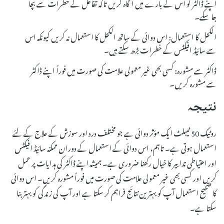
اپنے ڈاکٹر کو اس کے بارے میں آگاہ کریں تاکہ تفاعل کے خطرات سے بچا
جا سکے۔
الکحل کا استعمال: اس دوائی کے ساتھ الکحل کا استعمال نہ کریں کیونکہ اس
سے سائیڈ افیکٹس کے خطرات بڑھ سکتے ہیں۔
ڈاکٹر سے مشورہ: کسی بھی غیر معمولی علامت کی صورت میں فوراً اپنے ڈاکٹر
سے مشورہ کریں۔
نتیجہ
روٹیک 50 ٹیبلٹ ایک مؤثر دوائی ہے جو مختلف درد اور سوزش کے علاج کے لئے
استعمال ہوتی ہے۔ تاہم، اس دوائی کے استعمال کے دوران ممکنہ سائیڈ افیکٹس
اور احتیاطی تدابیر کا خیال رکھنا ضروری ہے۔ ہمیشہ اپنے ڈاکٹر کی ہدایات پر عمل
کریں اور کسی بھی غیر معمولی علامت کی صورت میں فوراً مشورہ کریں۔ اس دوائی
کا صحیح استعمال آپ کو بہترین نتائج فراہم کر سکتا ہے اور آپ کی زندگی کو بہتر بنا
سکتا ہے۔