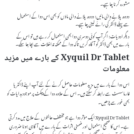
مشورہ کرنا چاہیے۔
دودھ پلانے والی مائیں: دودھ پلانے والی ماؤں کو بھی اس دوا کے استعمال
سے پہلے ڈاکٹر کی رائے لینی چاہیے۔
دیگر ادویات: اگر آپ کوئی دوسری دوا بھی استعمال کر رہے ہیں تو اس کے
بارے میں بھی ڈاکٹر کو آگاہ کریں تاکہ دوا کے ممکنہ تداخلات سے بچا جا سکے۔
Xyquil Dr Tablet کے بارے میں مزید
معلومات
اس دوا کے بارے میں مزید معلومات حاصل کرنے کے لئے آپ اپنے ڈاکٹر یا
فارماسسٹ سے رابطہ کر سکتے ہیں۔ اس کے علاوہ دوا کے پیکٹ پر موجود ہدایات کو
بھی غور سے پڑھیں۔
Xyquil Dr Tablet ایک مؤثر دوا ہے جو مختلف حالتوں کے علاج میں مدد کرتی
ہے۔ اس کا صحیح استعمال اور ضمنی اثرات کے بارے میں آگاہی ہونا ضروری