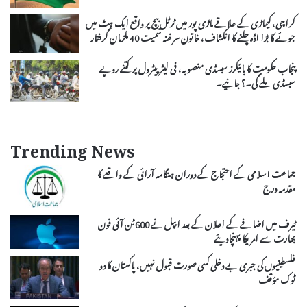
کراچی، کیماڑی کے علاقے ماڑی پور میں ٹرٹل بیچ پر واقع ایک ہٹ میں
جوئے کا بڑا اڈہ چلنے کا انکشاف، خاتون سرغنہ سمیت 40 ملزمان گرفتار
پنجاب حکومت کا بائیکرز سبسڈی منصوبہ، فی لیٹر پیٹرول پر کتنے روپے
سبسڈی ملے گی۔؟ جانیے۔
Trending News
جماعت اسلامی کے احتجاج کے دوران ہنگامہ آرائی کے واقعے کا
مقدمہ درج
ٹیرف میں اضافے کے اعلان کے بعد ایپل نے 600 ٹن آئی فون
بھارت سے امریکا پہنچادیئے
فلسطینیوں کی جبری بے دخلی کسی صورت قبول نہیں، پاکستان کا دو
ٹوک مؤقف