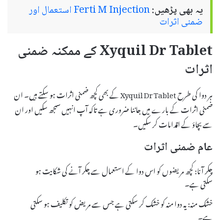
یہ بھی پڑھیں:
Ferti M Injection استعمال اور
ضمنی اثرات
Xyquil Dr Tablet کے ممکنہ ضمنی
اثرات
ہر دوا کی طرح Xyquil Dr Tablet کے بھی کچھ ضمنی اثرات ہو سکتے ہیں۔ ان
ضمنی اثرات کے بارے میں جاننا ضروری ہے تاکہ آپ انہیں سمجھ سکیں اور ان
سے بچاؤ کے اقدامات کر سکیں۔
عام ضمنی اثرات
چکر آنا: کچھ مریضوں کو اس دوا کے استعمال سے چکر آنے کی شکایت ہو
سکتی ہے۔
خشک منہ: یہ دوا منہ کو خشک کر سکتی ہے جس سے مریض کو تکلیف ہو سکتی
ہے۔