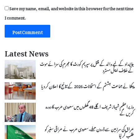
Save my name, email, and website in this browser for the next time
I comment.
Latest News
جائیداد کے لیے والد کے قتل پر سپریم کورٹ کا مجرم کی سزائے موت
کے خلاف اپیل مسترد
پیکٹا نے جماعت ہشتم کے امتحانات 2026 کے نتائج کا اعلان کر دیا
وزیراعظم شہباز شریف اگلے 48 گھنٹوں میں سعودی عرب کا دورہ
کریں گے
عراق کی سرزمین سے ڈرون حملے، سعودی عرب نے عراقی سفیر کو
طلب کر لیا