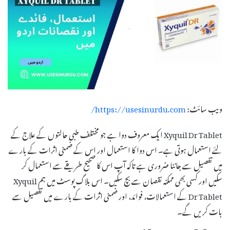
ویب سائٹ:
https://usesinurdu.com/
Xyquil Dr Tablet ایک معروف دوا ہے جو مختلف طبی حالتوں کے علاج کے
لئے استعمال ہوتی ہے۔ اس دوا کا استعمال اور اس کے ضمنی اثرات کے بارے
میں تفصیل سے جاننا ضروری ہے تاکہ آپ اس کا صحیح طریقے سے استعمال کر
سکیں اور کسی بھی ممکنہ نقصان سے بچ سکیں۔ اس بلاگ پوسٹ میں ہم Xyquil
Dr Tablet کے استعمالات، فوائد، اور ضمنی اثرات کے بارے میں تفصیل سے
بات کریں گے۔