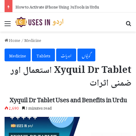
How to Activate iPhone Using 3uTools in Urdu
Menu
Se
Home
/
Medicine
گولیاں
ادویات
Tablets
Medicine
Xyquil Dr Tablet استعمال اور
ضمنی اثرات
Xyquil Dr Tablet Uses and Benefits in Urdu
2,690
3 minutes read