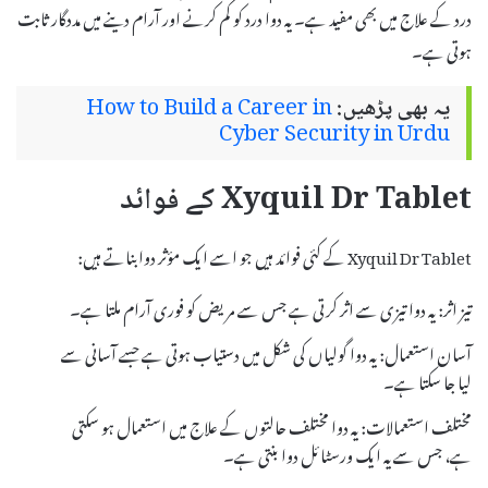
درد کے علاج میں بھی مفید ہے۔ یہ دوا درد کو کم کرنے اور آرام دینے میں مددگار ثابت
ہوتی ہے۔
یہ بھی پڑھیں:
How to Build a Career in
Cyber Security in Urdu
Xyquil Dr Tablet کے فوائد
Xyquil Dr Tablet کے کئی فوائد ہیں جو اسے ایک مؤثر دوا بناتے ہیں:
تیز اثر: یہ دوا تیزی سے اثر کرتی ہے جس سے مریض کو فوری آرام ملتا ہے۔
آسان استعمال: یہ دوا گولیاں کی شکل میں دستیاب ہوتی ہے جسے آسانی سے
لیا جا سکتا ہے۔
مختلف استعمالات: یہ دوا مختلف حالتوں کے علاج میں استعمال ہو سکتی
ہے، جس سے یہ ایک ورسٹائل دوا بنتی ہے۔