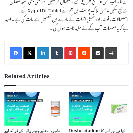
ہے تاکہ آپ اس کا صحیح طریقے سے استعمال کر سکیں اور کسی بھی ممکنہ نقصان
سے بچ سکیں۔ اس بلاگ پوسٹ میں ہم نے Xyquil Dr Tablet کے
استعمالات، فوائد، اور ضمنی اثرات کے بارے میں تفصیل سے بات کی ہے۔ امید
ہے کہ یہ معلومات آپ کے لئے مفید ثابت ہوں گی۔
LinkedIn
Tumblr
Pinterest
Reddit
Share via Email
Print
Related Articles
Desloratadine کیا ہے اور اس کا
ماجون مغلیز جوہر والی کے فوائد اور