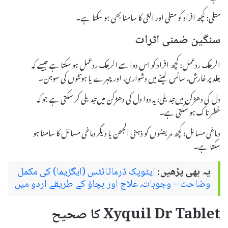
متلی: کچھ افراد کو متلی اور الٹی کا سامنا بھی ہو سکتا ہے۔
سنگین ضمنی اثرات
الرجک ردعمل: کچھ افراد کو اس دوا سے الرجک ردعمل ہو سکتا ہے جیسے کہ
جلد پر خارش، سانس لینے میں دشواری، اور چہرے یا ہونٹوں کی سوجن۔
دل کی دھڑکن میں تبدیلی: یہ دوا دل کی دھڑکن میں تبدیلی کر سکتی ہے جو کہ
خطرناک ہو سکتی ہے۔
دماغی مسائل: کچھ مریضوں کو ذہنی الجھن یا دیگر دماغی مسائل کا سامنا ہو
سکتا ہے۔
یہ بھی پڑھیں:
ایٹوپک ڈرماٹائٹس (ایگزیما) کی مکمل
وضاحت – وجوہات، علاج اور بچاؤ کے طریقے اردو میں
Xyquil Dr Tablet کا صحیح