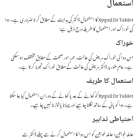
استعمال
Xyquil Dr Tablet کا استعمال ڈاکٹر کی ہدایت کے مطابق کرنا ضروری ہے۔ دوا
کی خوراک اور استعمال کا طریقہ درج ذیل ہے:
خوراک
اس دوا کی خوراک مریض کی حالت، عمر، اور صحت کے مطابق مختلف ہو سکتی
ہے۔ عام طور پر ڈاکٹر مریض کی حالت کے مطابق خوراک تجویز کرتا ہے۔
استعمال کا طریقہ
Xyquil Dr Tablet کو کھانے کے بعد یا کھانے کے دوران استعمال کیا جا سکتا
ہے۔ دوا کو پانی کے ساتھ نگلنا چاہیے اور چبانا یا توڑنا نہیں چاہیے۔
احتیاطی تدابیر
حاملہ خواتین: حاملہ خواتین کو اس دوا کا استعمال کرنے سے پہلے ڈاکٹر سے