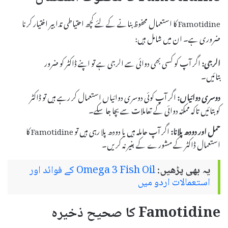
Famotidine کا استعمال محفوظ بنانے کے لئے کچھ احتیاطی تدابیر اختیار کرنا
ضروری ہے۔ ان میں شامل ہیں:
الرجی:
اگر آپ کو کسی بھی دوائی سے الرجی ہے تو اپنے ڈاکٹر کو ضرور
بتائیں۔
دوسری دوائیاں:
اگر آپ کوئی دوسری دوائیاں استعمال کر رہے ہیں تو ڈاکٹر
کو بتائیں تاکہ ممکنہ دوائی کے تعاملات سے بچا جا سکے۔
حمل اور دودھ پلانا:
اگر آپ حاملہ ہیں یا دودھ پلا رہی ہیں تو Famotidine کا
استعمال ڈاکٹر کے مشورے کے بغیر نہ کریں۔
یہ بھی پڑھیں:
Omega 3 Fish Oil کے فوائد اور
استعمالات اردو میں
Famotidine کا صحیح ذخیرہ