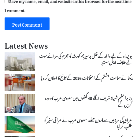
Save my name, email, and website in this browser for the next time
I comment.
Latest News
جائیداد کے لیے والد کے قتل پر سپریم کورٹ کا مجرم کی سزائے موت
کے خلاف اپیل مسترد
پیکٹا نے جماعت ہشتم کے امتحانات 2026 کے نتائج کا اعلان کر دیا
وزیراعظم شہباز شریف اگلے 48 گھنٹوں میں سعودی عرب کا دورہ
کریں گے
عراق کی سرزمین سے ڈرون حملے، سعودی عرب نے عراقی سفیر کو
طلب کر لیا