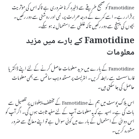
Famotidine کو صحیح طریقے سے ذخیرہ کرنا ضروری ہے تاکہ اس کی مؤثریت
برقرار رہے۔ اسے کمرے کے درجہ حرارت پر، نمی اور روشنی سے دور رکھیں۔
بچوں کی پہنچ سے دور رکھیں تاکہ غلطی سے استعمال نہ ہو سکے۔
Famotidine کے بارے میں مزید
معلومات
Famotidine کے بارے میں مزید معلومات حاصل کرنے کے لئے اپنے ڈاکٹر یا
فارماسسٹ سے رابطہ کریں۔ انٹرنیٹ پر مستند ویب سائٹس سے بھی معلومات
حاصل کی جا سکتی ہیں۔
اس بلاگ پوسٹ میں ہم نے Famotidine کے مختلف پہلوؤں پر تفصیل سے
بات کی ہے۔ امید ہے کہ یہ معلومات آپ کے لئے مفید ثابت ہوں گی۔ اگر آپ کو
اس دوائی کے استعمال کے بارے میں کوئی سوال ہے تو اپنے معالج سے ضرور
مشورہ کریں۔