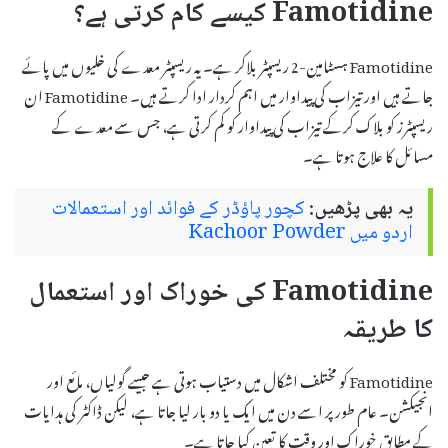
Famotidine کیسے کام کرتی ہے؟
Famotidine ہسٹامین-2 ریسپٹر بلاکر ہے۔ یہ ریسپٹر معدے کی خلیوں میں پائے
جاتے ہیں اور تیزاب کی پیداوار میں اہم کردار ادا کرتے ہیں۔ Famotidine ان
ریسپٹرز کو بلاک کرکے تیزاب کی پیداوار کو کم کرتی ہے، جس سے معدے کے
مسائل کا علاج ہوتا ہے۔
یہ بھی پڑھیں:
کچور پاؤڈر کے فوائد اور استعمالات
اردو میں Kachoor Powder
Famotidine کی خوراک اور استعمال
کا طریقہ
Famotidine کو مختلف اشکال میں دستیاب ہوتی ہے جیسے گولیاں، مائع اور
انجیکشن۔ عام طور پر اسے دن میں ایک یا دو بار لیا جاتا ہے، لیکن ڈاکٹر کی ہدایات
کے مطابق خوراک اور وقت کا تعین کیا جاتا ہے۔