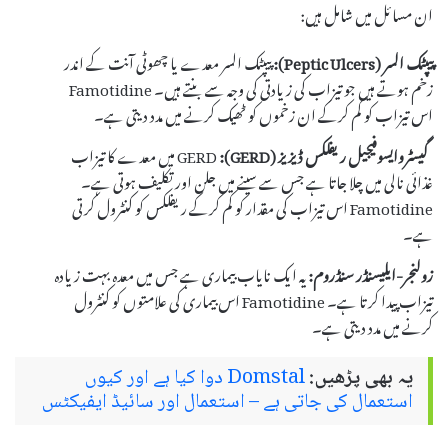
ان مسائل میں شامل ہیں:
پیپٹک السر (Peptic Ulcers):
پیپٹک السر معدے یا چھوٹی آنت کے اندر
زخم ہوتے ہیں جو تیزاب کی زیادتی کی وجہ سے بنتے ہیں۔ Famotidine
اس تیزاب کو کم کرکے ان زخموں کو ٹھیک کرنے میں مدد دیتی ہے۔
گیسٹروایسوفیجیل ریفلکس ڈیزیز (GERD):
GERD میں معدے کا تیزاب
غذائی نالی میں چلا جاتا ہے جس سے سینے میں جلن اور تکلیف ہوتی ہے۔
Famotidine اس تیزاب کی مقدار کو کم کرکے ریفلکس کو کنٹرول کرتی
ہے۔
زولنجر-ایلیسنڈر سنڈروم:
یہ ایک نایاب بیماری ہے جس میں معدہ بہت زیادہ
تیزاب پیدا کرتا ہے۔ Famotidine اس بیماری کی علامتوں کو کنٹرول
کرنے میں مدد دیتی ہے۔
یہ بھی پڑھیں:
Domstal دوا کیا ہے اور کیوں
استعمال کی جاتی ہے – استعمال اور سائیڈ ایفیکٹس