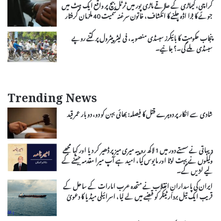
کراچی، کیماڑی کے علاقے ماڑی پور میں ٹرٹل بیچ پر واقع ایک ہٹ میں
جوئے کا بڑا اڈہ چلنے کا انکشاف، خاتون سرغنہ سمیت 40 ملزمان گرفتار
پنجاب حکومت کا بائیکرز سبسڈی منصوبہ، فی لیٹر پیٹرول پر کتنے روپے
سبسڈی ملے گی۔؟ جانیے۔
Trending News
شادی سے انکار پر دوہرے قتل کا فیصلہ: بھائی بہن کو دو، دو بار عمر قید
دیہاتی نے سستے دور میں 1 لاکھ روپیہ میری میز پر ڈھیر کر دیا اور کہا مجھے
وکیلوں نے بہت لوٹا اور مایوس کیا، امید ہے آپ میرا مقدمہ جیتنے کے
لیے لڑیں گے۔
ایران کی پاسدارانِ انقلاب نے متحدہ عرب امارات کے ساحل کے
قریب ایک تیل بردار ٹینکر کو قبضے میں لے لیا، اسرائیلی میڈیا کا دعویٰ