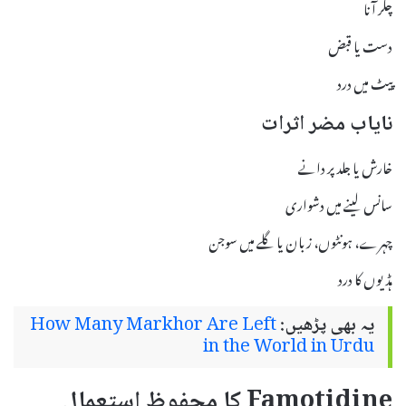
چکر آنا
دست یا قبض
پیٹ میں درد
نایاب مضر اثرات
خارش یا جلد پر دانے
سانس لینے میں دشواری
چہرے، ہونٹوں، زبان یا گلے میں سوجن
ہڈیوں کا درد
یہ بھی پڑھیں:
How Many Markhor Are Left
in the World in Urdu
Famotidine کا محفوظ استعمال