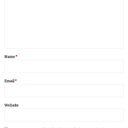
o
m
m
e
n
t
*
Name
*
Email
*
Website