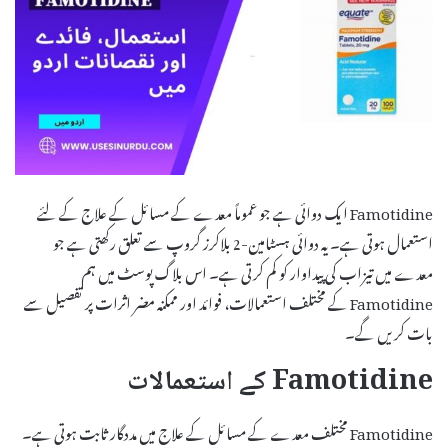
Famotidine ایک دوائی ہے جو عموماً معدے کے مسائل کے علاج کے لئے
استعمال ہوتی ہے۔ یہ دوائی ہسٹامین-2 بلاکرز گروپ سے تعلق رکھتی ہے جو
معدے میں تیزاب کی پیداوار کو کم کرتی ہے۔ اس بلاگ پوسٹ میں ہم
Famotidine کے مختلف استعمالات، فوائد اور ممکنہ مضر اثرات پر تفصیل سے
بات کریں گے۔
Famotidine کے استعمالات
Famotidine مختلف معدے کے مسائل کے علاج میں مددگار ثابت ہوتی ہے۔