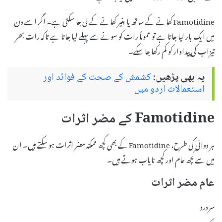
Famotidine کھانے کے ساتھ یا بغیر کھانے کے لی جا سکتی ہے۔ اگر اسے دن
میں ایک بار لیا جاتا ہے تو عموماً رات کو سونے سے پہلے لیا جاتا ہے تاکہ رات بھر
تیزاب کی پیداوار کو کم رکھا جا سکے۔
یہ بھی پڑھیں:
کشمش کے صحت کے فوائد اور
استعمالات اردو میں
Famotidine کے مضر اثرات
ہر دوائی کی طرح، Famotidine کے بھی کچھ ممکنہ مضر اثرات ہو سکتے ہیں۔ ان
میں سے کچھ عام اور کچھ نایاب ہوتے ہیں۔
عام مضر اثرات
سردرد