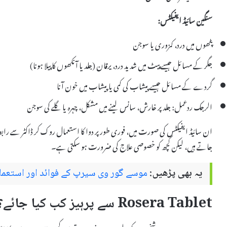
سنگین سائیڈ ایفیکٹس:
پٹھوں میں درد، کمزوری یا سوجن
جگر کے مسائل جیسے پیٹ میں شدید درد، یرقان (جلد یا آنکھوں کا پیلا ہونا)
گردے کے مسائل جیسے پیشاب کی کمی یا پیشاب میں خون آنا
الرجک ردعمل: جلد پر خارش، سانس لینے میں مشکل، چہرہ یا گلے کی سوجن
ان سائیڈ ایفیکٹس کی صورت میں، فوری طور پر دوا کا استعمال روک کر ڈاکٹر سے را
جاتے ہیں، لیکن کچھ کو خصوصی علاج کی ضرورت ہو سکتی ہے۔
یہ بھی پڑھیں:
موسے گور وی سیرپ کے فوائد اور استعمال
Rosera Tablet سے پرہیز کب کیا جائے؟