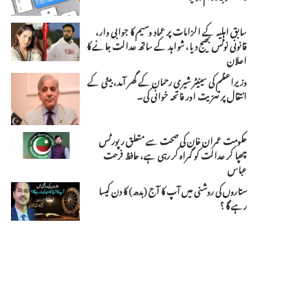
سابق اہلیہ کے الزامات پر عماد وسیم کا جوابی وار،
قانونی نوٹس بھیج دیا، شواہد کے ساتھ عدالت جانے کا
اعلان
وزیراعظم کی سینیٹر شیری رحمان کے گھر آمد، بیٹی کے
انتقال پر تعزیت اور فاتحہ خوانی کی۔
حکومت عمران خان کی صحت سے متعلق رپورٹس
چھپا کر عدالت کو گمراہ کر رہی ہے، حافظ فرحت
عباس
ستاروں کی روشنی میں آپ کا آج (بدھ) کا دن کیسا
رہے گا ؟