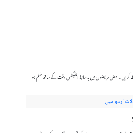
بطہ کریں۔ بعض مریضوں میں یہ سائیڈ ایفیکٹس وقت کے ساتھ ختم ہو
ات اردو میں