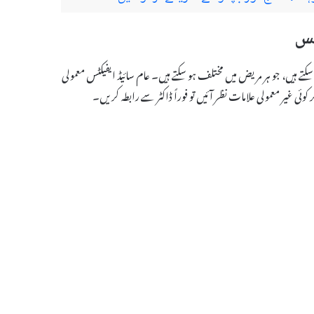
س بھی ہو سکتے ہیں، جو ہر مریض میں مختلف ہو سکتے ہیں۔ عام سائیڈ ایفیکٹس معمولی
ی غیر معمولی علامات نظر آئیں تو فوراً ڈاکٹر سے رابطہ کریں۔