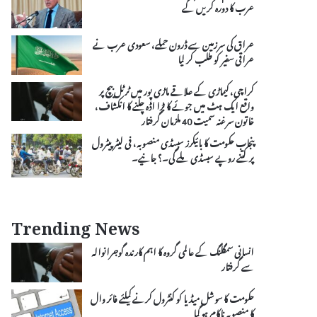
عرب کا دورہ کریں گے
عراق کی سرزمین سے ڈرون حملے، سعودی عرب نے
عراقی سفیر کو طلب کر لیا
کراچی، کیماڑی کے علاقے ماڑی پور میں ٹرٹل بیچ پر
واقع ایک ہٹ میں جوئے کا بڑا اڈہ چلنے کا انکشاف،
خاتون سرغنہ سمیت 40 ملزمان گرفتار
پنجاب حکومت کا بائیکرز سبسڈی منصوبہ، فی لیٹر پیٹرول
پر کتنے روپے سبسڈی ملے گی۔؟ جانیے۔
Trending News
انسانی سمگلنگ کے عالمی گروہ کا اہم کارندہ گوجرانوالہ
سے گرفتار
حکومت کا سوشل میڈیا کو کنٹرول کرنے کیلئے فائر وال
کا منصوبہ ناکام ہو گیا