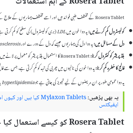
Rosera Tablet کے اہم استعمالات
Rosera Tablet کے مختلف طبی فوائد ہیں اور اسے مختلف بیماریوں کے علاج کے لیے استعمال کیا جاتا ہے۔ اس کے اہم استعمالات درج ذیل ہیں:
کولیسٹرول کم کرنے میں:
یہ دوا خون میں
LDL
(بری کولیسٹرول) کی سطح کو کم کرتی ہے
دل کے مسائل میں:
یہ دوا دل کی بیماریوں جیسے کہ دل کے دورے اور
osclerosis
بلڈ پریشر کو کنٹرول کرنا:
Rosera Tablet کا استعمال بلڈ پریشر کو معمول پر لانے میں مدد دیتا ہے، جس سے دل کی صحت بہتر ہوتی ہے۔
فالج کا خطرہ کم کرنا:
یہ دوا خون کی نالیوں میں چربی کی تہہ کو کم کرتی ہے، جس سے فالج
یہ دوا عمومی طور پر ان مریضوں کے لیے تجویز کی جاتی ہے جو
hyperlipidemia
ی
یہ بھی پڑھیں:
Mylaxon Tablets کیا ہیں
ایفیکٹس
Rosera Tablet کو کیسے استعمال کیا جائے؟