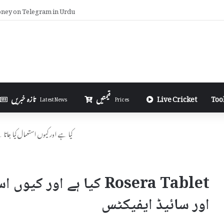
la in Excel in Urdu
Too
Live Cricket
قیمتیں
تازہ خبریں
Latest News
Prices
Rosera Tablet کیا ہے اور کیوں استعمال کی
Rosera Tablet کیا ہے او
اور سائیڈ ایفیکٹس