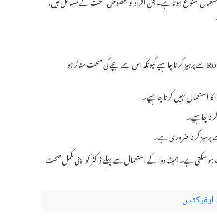
 اس کا استعمال ممنوع ہوتا ہے۔ جن افراد کو مخصوص صحت کے مسائل ہیں،
حاملہ یا دودھ پلانے والی خواتین کو Rosera Tablet سے پرہیز کرنا چاہیے کیونکہ اس سے بچے کی صحت متاثر ہو
کا استعمال نہیں کرنا چاہیے۔
کرنا چاہیے۔
 سکتی ہے۔ ہمیشہ دوا کے استعمال سے پہلے ڈاکٹر کو اپنی مکمل صحت