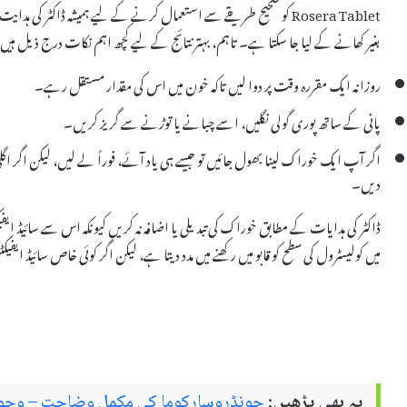
Rosera Tablet کو صحیح طریقے سے استعمال کرنے کے لیے ہمیشہ ڈاکٹر کی 
بغیر کھانے کے لیا جا سکتا ہے۔ تاہم، بہتر نتائج کے لیے کچھ اہم نکات درج ذیل ہیں:
روزانہ ایک مقررہ وقت پر دوا لیں تاکہ خون میں اس کی مقدار مستقل رہے۔
پانی کے ساتھ پوری گولی نگلیں، اسے چبانے یا توڑنے سے گریز کریں۔
اگر آپ ایک خوراک لینا بھول جائیں تو جیسے ہی یاد آئے، فوراً لے لیں، لیکن اگر 
دیں۔
میں کولیسٹرول کی سطح کو قابو میں رکھنے میں مدد دیتا ہے، لیکن اگر کوئی خاص سائیڈ ایف
یہ بھی پڑھیں:
چونڈروسارکوما کی مکمل وضاحت – وجوہات