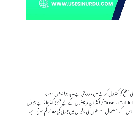
دوا ہے۔ Rosera Tablet کو اکثر ان مریضوں کے لیے تجویز کیا جاتا ہے جو دل
۔ اس کے استعمال سے خون کی نالیوں میں چربی کی مقدار کم ہوتی ہے،