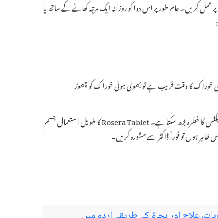
ہدایت پر عمل کریں۔ عام طور پر اس دوا کو روزانہ ایک مرتبہ کھانے کے ساتھ یا
اگلی خوراک کا وقت قریب ہے تو بھولی ہوئی خوراک کو چھوڑ
ڈاکٹر کی ہدایات کے مطابق خوراک کی تبدیلی یا اضافہ نہ کریں کیونکہ اس سے سائیڈ ایفیکٹس کا خطرہ بڑھ سکتا ہے۔ Rosera Tablet کا طویل استعمال جسم
یکٹس ظاہر ہوں تو فوراً ڈاکٹر سے مشورہ کریں۔
، علاج اور بچاؤ کے طریقے اردو میں