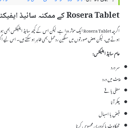
Rosera Tablet کے ممکنہ سائیڈ ایفیکٹس
اگرچہ Rosera Tablet ایک مؤثر دوا ہے، لیکن اس کے کچھ سائیڈ ایفیکٹ
ہوتے ہیں، لیکن بعض صورتوں میں سنگین ردعمل بھی ظاہر ہو سکتے ہیں۔ اس لیے اگر کوئ
عام سائیڈ ایفیکٹس:
سر درد
پیٹ میں درد
متلی یا قے
چکر آنا
قبض یا اسہال
تھکاوٹ یا کمزوری محسوس کرنا