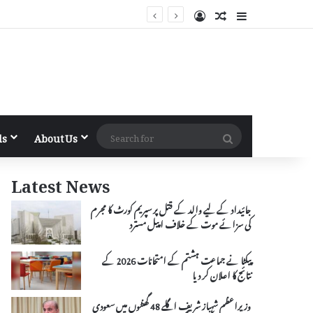
Log In
Random Article
Sidebar
Search
ls
About Us
for
Latest News
جائیداد کے لیے والد کے قتل پر سپریم کورٹ کا مجرم
کی سزائے موت کے خلاف اپیل مسترد
پیکٹا نے جماعت ہشتم کے امتحانات 2026 کے
نتائج کا اعلان کر دیا
وزیراعظم شہباز شریف اگلے 48 گھنٹوں میں سعودی