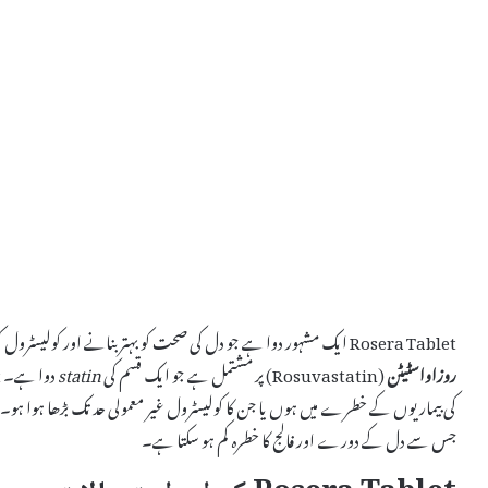
Rosera Tablet ایک مشہور دوا ہے جو دل کی صحت کو بہتر بنانے اور کولیسٹرول کی سطح کو کنٹرول کرنے میں مدد دیتی ہے۔ یہ دوا خاص طور پر
روزاواسٹیٹن
(Rosuvastatin) پر مشتمل ہے جو ایک قسم کی
statin
کی بیماریوں کے خطرے میں ہوں یا جن کا کولیسٹرول غیر معمولی حد تک بڑھا ہوا ہو
جس سے دل کے دورے اور فالج کا خطرہ کم ہو سکتا ہے۔