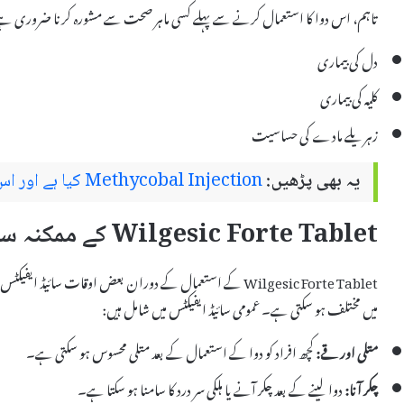
تاہم، اس دوا کا استعمال کرنے سے پہلے کسی ماہر صحت سے مشورہ کرنا ضروری ہے
دل کی بیماری
کلیہ کی بیماری
زہریلے مادے کی حساسیت
یہ بھی پڑھیں:
Methycobal Injection کیا ہے اور اس کے استعمال اور سائیڈ ایفیکٹس
Wilgesic Forte Tablet کے ممکنہ سائیڈ ایفیکٹس
Wilgesic Forte Tablet کے استعمال کے دوران بعض اوقات سائی
میں مختلف ہو سکتی ہے۔ عمومی سائیڈ ایفیکٹس میں شامل ہیں:
متلی اور قے:
کچھ افراد کو دوا کے استعمال کے بعد متلی محسوس ہو سکتی ہے۔
چکر آنا:
دوا لینے کے بعد چکر آنے یا ہلکی سر درد کا سامنا ہو سکتا ہے۔