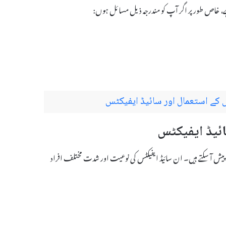
، خاص طور پر اگر آپ کو مندرجہ ذیل مسائل ہوں:
ڈ ایفیکٹس پیش آ سکتے ہیں۔ ان سائیڈ ایفیکٹس کی نوعیت اور شدت مختلف افراد