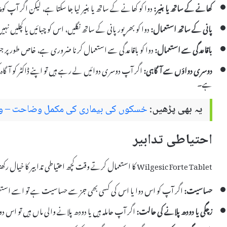
کھانے کے ساتھ یا بغیر:
دوا کو کھانے کے ساتھ یا بغیر لیا جا سکتا ہے، لیکن اگر آپ ک
پانی کے ساتھ استعمال:
دوا کو بھرپور پانی کے ساتھ نگلیں، اس کو چبائیں یا کچلیں نہ
باقاعدگی سے استعمال:
دوا کو باقاعدگی سے استعمال کرنا ضروری ہے، خاص طور پر
دوسری دواؤں سے آگاہی:
اگر آپ دوسری دوائیں لے رہے ہیں تو اپنے ڈاکٹر کو آگاہ
ہے۔
یہ بھی پڑھیں:
خسکوں کی بیماری کی مکمل وضاحت – وجو
احتیاطی تدابیر
Wilgesic Forte Tablet کا استعمال کرتے وقت کچھ احتیاطی تدابیر کا خیال رکھنا ضروری ہے:
حساسیت:
اگر آپ کو اس دوا یا اس کی کسی بھی جز سے حساسیت ہے تو اسے استع
زچگی یا دودھ پلانے کی حالت:
اگر آپ حاملہ ہیں یا دودھ پلانے والی ماں ہیں تو اس 