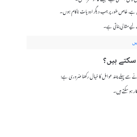
اتی ہے، خاص طور پر جب دیگر ادویات ناکام ہوں۔
ے لیے مثالی بناتی ہے۔
یں