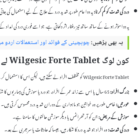
درد کی شدت کو کم کرنا:
یہ دوا عام طور پر شدید درد کے علاج کے لیے استعمال کی ج
یہ دوا مؤثر ہونے کے ساتھ ساتھ تیز رفتار اثر دکھاتی ہے، جو اسے فوری درد کی امداد ک
یہ بھی پڑھیں:
چوبچینی کے فوائد اور استعمالات اردو م
کون لوگ Wilgesic Forte Tablet لے سکتے ہیں؟
Wilgesic Forte Tablet کو مختلف افراد لے سکتے ہیں، لیکن اس کا استعمال کرنے سے پہلے چند عوامل کا خیال رکھنا ضروری ہے:
بزرگ افراد:
65 سال یا اس سے زائد عمر کے افراد، جو درد یا سوزش کی بیماریوں کا شکار ہو سکتے ہیں۔
عورتیں:
خاص طور پر وہ خواتین جو ماہواری کے دوران شدید درد محسوس کرتی ہیں۔
سوزش کے مریض:
جن کو آرتھرائٹس یا دیگر سوزشی حالتوں کا سامنا ہے۔
درد کی شدت:
وہ افراد جو شدید درد کا شکار ہیں، جیسا کہ حادثات یا سرجری کے بعد۔