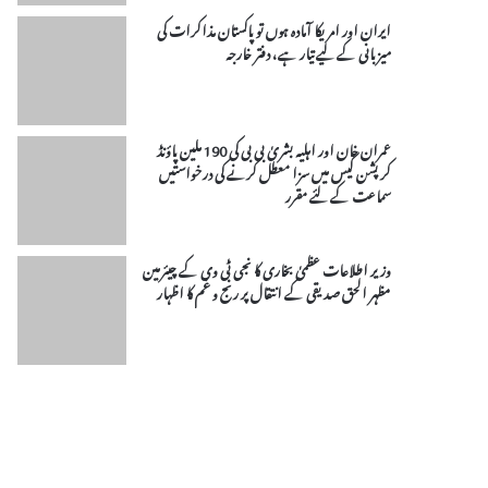
ایران اور امریکا آمادہ ہوں تو پاکستان مذاکرات کی
میزبانی کے لیے تیار ہے، دفتر خارجہ
عمران خان اور اہلیہ بشریٰ بی بی کی 190 ملین پاؤنڈ
کرپشن کیس میں سزا معطل کرنے کی درخواستیں
سماعت کے لئے مقرر
وزیر اطلاعات عظمیٰ بخاری کا نجی ٹی وی کے چیئرمین
مظہر الحق صدیقی کے انتقال پر رنج و غم کا اظہار