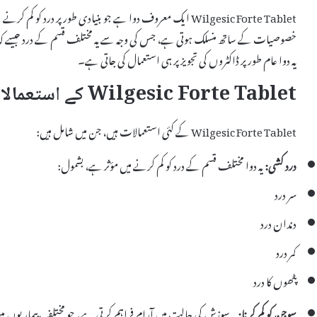
Wilgesic Forte Tablet ایک معروف دوا ہے جو بنیادی طور پر در
خصوصیات کے ساتھ منسلک ہوتی ہے، جس کی وجہ سے یہ مختلف قسم کے درد جیسے کہ سر 
یہ دوا عام طور پر ڈاکٹروں کی تجویز پر ہی استعمال کی جاتی ہے۔
Wilgesic Forte Tablet کے استعمالات
Wilgesic Forte Tablet کے کئی استعمالات ہیں، جن میں شامل ہیں:
درد کشی:
یہ دوا مختلف قسم کے درد کو کم کرنے میں مؤثر ہے، بشمول:
سر درد
دندان درد
کمر درد
پٹھوں کا درد
سوجن کو کم کرنا:
یہ سوزش کی حالت میں آرام فراہم کرتی ہے، جو مختلف بیماریوں می