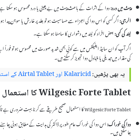
پیٹ میں درد:
دوا کے اثرات کے باعث پیٹ میں بے چینی یا درد محسوس ہو سکتا ہ
الرجی:
اگر کسی کو اس دوا کی اجزاء سے حساسیت ہو تو جلد پر خارش یا سوجن پیدا ہ
نیند کی کمی:
بعض افراد کو نیند میں دشواری کا سامنا ہو سکتا ہے۔
اگر آپ کو ان سائیڈ ایفیکٹس میں سے کوئی بھی شدید صورت میں محسوس ہو تو فوراً
کی مقدار میں تبدیلی یا متبادل دوا تجویز کر سکتے ہیں۔
یہ بھی پڑھیں:
Kalaricid اور Airtal Tablet کے استعمال اور سائیڈ ایفیکٹس
Wilgesic Forte Tablet کا استعمال کیسے کریں؟
Wilgesic Forte Tablet کا استعمال صحیح طریقے سے کرنا بہت ضروری ہے تاکہ آپ کو اس کے بہترین نتائج مل سکیں۔ یہاں کچھ ہدایات ہیں:
دوا کی خوراک:
جا سکتی ہیں۔