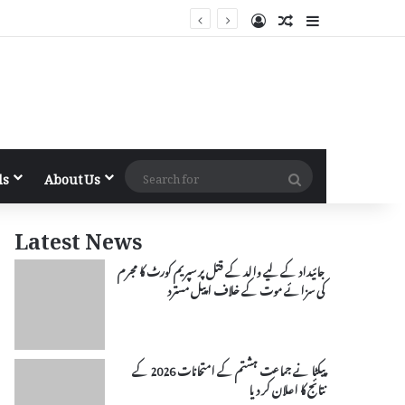
Log In
Random Article
Sidebar
Search
ls
About Us
for
Latest News
جائیداد کے لیے والد کے قتل پر سپریم کورٹ کا مجرم
کی سزائے موت کے خلاف اپیل مسترد
پیکٹا نے جماعت ہشتم کے امتحانات 2026 کے
نتائج کا اعلان کر دیا