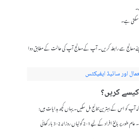
ے۔
و سکتی ہے۔
 اپنے معالج سے رابطہ کریں۔ آپ کے معالج آپ کی حالت کے مطابق دوا
اس دوا کی خوراک عام طور پر ڈاکٹر کی ہدایت کے مطابق ہونی چاہئے۔ عام طور پر بالغ افراد کے لیے 1-2 گولیاں روزانہ 2-3 بار کھائی