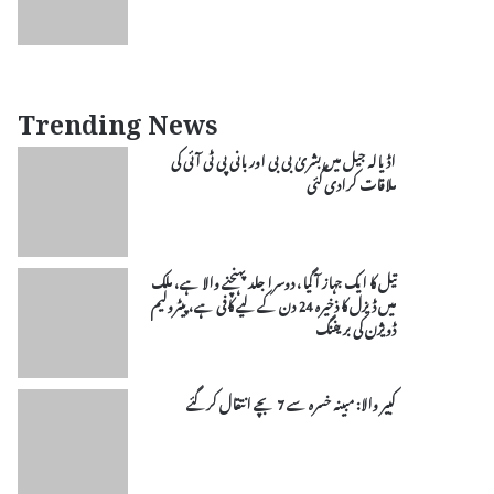
Trending News
اڈیالہ جیل میں بشریٰ بی بی اور بانی پی ٹی آئی کی
ملاقات کرادی گئی
تیل کا ایک جہاز آ گیا، دوسرا جلد پہنچنے والا ہے، ملک
میں ڈیزل کا ذخیرہ 24 دن کے لیے کافی ہے، پیٹرولیم
ڈویژن کی بریفنگ
کبیر والا: مبینہ خسرہ سے 7 بچے انتقال کر گئے