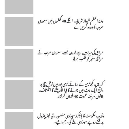
وزیراعظم شہباز شریف اگلے 48 گھنٹوں میں سعودی
عرب کا دورہ کریں گے
عراق کی سرزمین سے ڈرون حملے، سعودی عرب نے
عراقی سفیر کو طلب کر لیا
کراچی، کیماڑی کے علاقے ماڑی پور میں ٹرٹل بیچ پر
واقع ایک ہٹ میں جوئے کا بڑا اڈہ چلنے کا انکشاف،
خاتون سرغنہ سمیت 40 ملزمان گرفتار
پنجاب حکومت کا بائیکرز سبسڈی منصوبہ، فی لیٹر پیٹرول
پر کتنے روپے سبسڈی ملے گی۔؟ جانیے۔