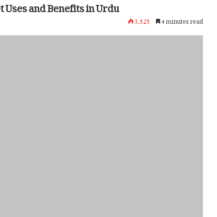
t Uses and Benefits in Urdu
3,525
4 minutes read