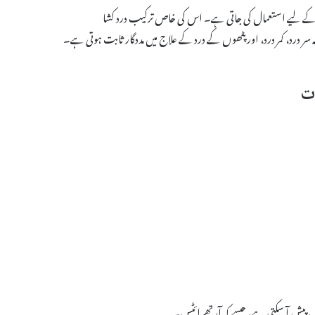
د کو کم کرنے کے لیے استعمال کی جاتی ہے۔ اس کی خاص ترکیب درد کشا
درد، کمر درد، اور پٹھوں کے درد کے علاج میں مددگار ثابت ہوتی ہے۔
ں پیش آ سکتی ہے، جیسے کہ آرتھرائٹس۔