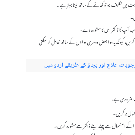
و پیٹ میں تکلیف ہو تو کھانے کے ساتھ لینا بہتر ہے۔
یں۔
 جب آپ کا ڈاکٹر اس کا مشورہ دے۔
 کریں، کیونکہ یہ دوا بعض دوسری دواؤں کے ساتھ تعامل کر سکتی
ہات، علاج اور بچاؤ کے طریقے اردو میں
مال نہ کریں۔
دوا کے استعمال سے پہلے اپنے ڈاکٹر سے مشورہ کریں۔