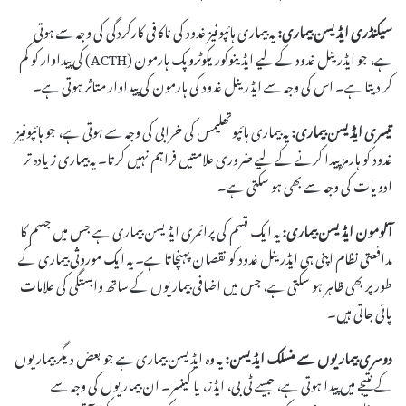
سیکنڈری ایڈیسن بیماری:
یہ بیماری ہائپوفیز غدود کی ناکافی کارکردگی کی وجہ سے ہوتی
ہے، جو ایڈرینل غدود کے لیے ایڈینوکوریکوٹروپک ہارمون (ACTH) کی پیداوار کو کم
کر دیتا ہے۔ اس کی وجہ سے ایڈرینل غدود کی ہارمون کی پیداوار متاثر ہوتی ہے۔
تیسری ایڈیسن بیماری:
یہ بیماری ہائپوتھلیمس کی خرابی کی وجہ سے ہوتی ہے، جو ہائپوفیز
غدود کو ہارمز پیدا کرنے کے لیے ضروری علامتیں فراہم نہیں کرتا۔ یہ بیماری زیادہ تر
ادویات کی وجہ سے بھی ہو سکتی ہے۔
آٹومون ایڈیسن بیماری:
یہ ایک قسم کی پرائمری ایڈیسن بیماری ہے جس میں جسم کا
مدافعتی نظام اپنی ہی ایڈرینل غدود کو نقصان پہنچاتا ہے۔ یہ ایک موروثی بیماری کے
طور پر بھی ظاہر ہو سکتی ہے، جس میں اضافی بیماریوں کے ساتھ وابستگی کی علامات
پائی جاتی ہیں۔
دوسری بیماریوں سے منسلک ایڈیسن:
یہ وہ ایڈیسن بیماری ہے جو بعض دیگر بیماریوں
کے نتیجے میں پیدا ہوتی ہے، جیسے ٹی بی، ایڈز، یا کینسر۔ ان بیماریوں کی وجہ سے