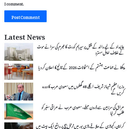
I comment.
Latest News
جائیداد کے لیے والد کے قتل پر سپریم کورٹ کا مجرم کی سزائے موت
کے خلاف اپیل مسترد
پیکٹا نے جماعت ہشتم کے امتحانات 2026 کے نتائج کا اعلان کر دیا
وزیراعظم شہباز شریف اگلے 48 گھنٹوں میں سعودی عرب کا دورہ
کریں گے
عراق کی سرزمین سے ڈرون حملے، سعودی عرب نے عراقی سفیر کو
طلب کر لیا
کراچی، کیماڑی کے علاقے ماڑی پور میں ٹرٹل بیچ پر واقع ایک ہٹ میں