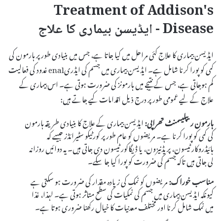
Treatment of Addison's
Disease - ایڈیسن بیماری کا علاج
ایڈیسن بیماری کا علاج کئی مراحل میں کیا جاتا ہے، جس میں بنیادی طور پر ہارمون کی
کمی کو پورا کرنا شامل ہے۔ ایڈیسن بیماری میں جسم کی ایڈریenal غدود کی فعالیت
کم ہوجاتی ہے، جس کے نتیجے میں ہارمونز کی ضرورت ہوتی ہے۔ اس بیماری کے
علاج کے لیے عمومی طور پر درج ذیل اقدامات کیے جاتے ہیں:
ہارمون ریپلیسمنٹ تھراپی:
ایڈیسن بیماری کے علاج کا بنیادی طریقہ ہارمون
کی کمی کو پورا کرنا ہے۔ مریضوں کو عام طور پر کورٹیکو سٹیرائڈز جیسے کہ
ہائیڈروکارٹیسون، پریڈنیزون، یا ڈیگاکورٹیسون دی جاتی ہیں۔ یہ دوائیں روزانہ
لی جاتی ہیں تاکہ جسم کی ضرورت کو پورا کیا جا سکے۔
مناسب خوراک:
مریضوں کو نمک کی زیادہ مقدار کی ضرورت ہو سکتی ہے
کیونکہ ایڈیسن بیماری میں جسم کی نمکیات کی سطح متاثر ہوتی ہے۔ لہذا، غذا
میں نمک شامل کرنا اور مختلف معدنیات کا خیال رکھنا ضروری ہوتا ہے۔