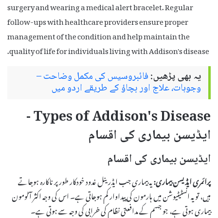
surgery and wearing a medical alert bracelet. Regular
follow-ups with healthcare providers ensure proper
management of the condition and help maintain the
quality of life for individuals living with Addison's disease.
یہ بھی پڑھیں:
فائبروسیس کی مکمل وضاحت –
وجوہات، علاج اور بچاؤ کے طریقے اردو میں
Types of Addison's Disease -
ایڈیسن بیماری کی اقسام
ایڈیسن بیماری کی اقسام
پرائمری ایڈیسن بیماری:
یہ بیماری جب ایڈرینل غدود خودکار طور پر ناکارہ ہوجاتے
ہیں، تو یہ انسٹیٹیوشن میں ہارمون کی پیداوار کم ہوجاتی ہے۔ اس کی وجہ اکثر آٹومون
بیماری ہوتی ہے، جو جسم کے مدافعتی نظام کی خرابی کی وجہ سے ہوتی ہے۔