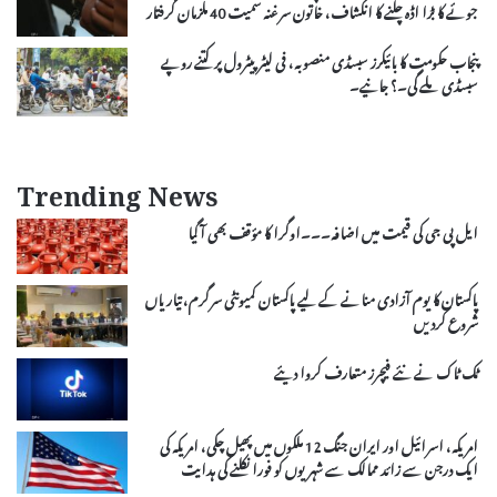
جوئے کا بڑا اڈہ چلنے کا انکشاف، خاتون سرغنہ سمیت 40 ملزمان گرفتار
پنجاب حکومت کا بائیکرز سبسڈی منصوبہ، فی لیٹر پیٹرول پر کتنے روپے
سبسڈی ملے گی۔؟ جانیے۔
Trending News
ایل پی جی کی قیمت میں اضافہ۔۔۔اوگرا کا مؤقف بھی آ گیا
پاکستان کا یوم آزادی منانے کے لیے پاکستان کمیونٹی سرگرم، تیاریاں
شروع کردیں
ٹک ٹاک نے نئے فیچرز متعارف کروا دیئے
امریکہ، اسرائیل اور ایران جنگ 12 ملکوں میں پھیل چکی، امریکہ کی
ایک درجن سے زائد ممالک سے شہریوں کو فورا نکلنے کی ہدایت