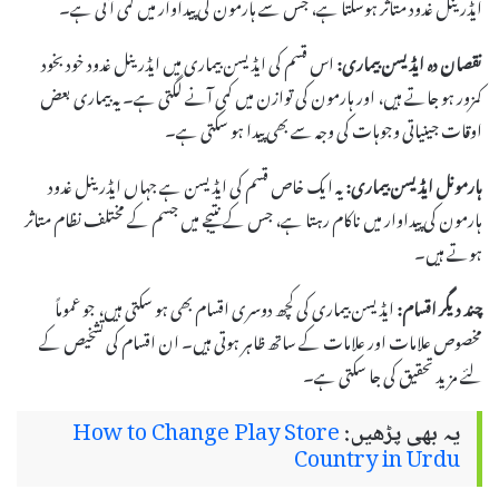
ایڈرینل غدود متاثر ہوسکتا ہے، جس سے ہارمون کی پیداوار میں کمی آتی ہے۔
نقصان دہ ایڈیسن بیماری:
اس قسم کی ایڈیسن بیماری میں ایڈرینل غدود خود بخود
کمزور ہو جاتے ہیں، اور ہارمون کی توازن میں کمی آنے لگتی ہے۔ یہ بیماری بعض
اوقات جینیاتی وجوہات کی وجہ سے بھی پیدا ہو سکتی ہے۔
ہارمونل ایڈیسن بیماری:
یہ ایک خاص قسم کی ایڈیسن ہے جہاں ایڈرینل غدود
ہارمون کی پیداوار میں ناکام رہتا ہے، جس کے نتیجے میں جسم کے مختلف نظام متاثر
ہوتے ہیں۔
چند دیگر اقسام:
ایڈیسن بیماری کی کچھ دوسری اقسام بھی ہو سکتی ہیں، جو عموماً
مخصوص علامات اور علامات کے ساتھ ظاہر ہوتی ہیں۔ ان اقسام کی تشخیص کے
لئے مزید تحقیق کی جا سکتی ہے۔
یہ بھی پڑھیں:
How to Change Play Store
Country in Urdu