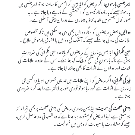
ایمرجنسی ہارمون:
اگر مریض کو ایڈیسن کرائسس کا سامنا ہو تو ایمرجنسی میں
ہارمونز جیسے کہ ہارڈروکارٹیسون کو انجیکشن کے ذریعے دیا جاتا ہے۔ یہ
صورتحال جسم میں شدید تناؤ یا بیماری کے دوران پیش آ سکتی ہے۔
دوائیں:
بعض مریضوں کو دیگر دوائیں بھی دی جا سکتی ہیں تاکہ مخصوص
علامات کی مدد کی جا سکے، جیسے کہ آتشک کی دوائیں یا اضافی ہارمونل علاج۔
طبی نگرانی:
ایڈیسن بیماری کے مریضوں کو باقاعدہ طبی نگرانی کی ضرورت
ہوتی ہے تاکہ ہارمون کی سطح کو چیک کیا جا سکے۔ اس کے علاوہ، علامات کی
شدت اور دواؤں کے اثرات کا بھی جائزہ لیا جاتا ہے۔
فیز کی نگرانی:
اگر مریض کو اپنے علامات میں تبدیلی محسوس ہو یا وہ کسی نئی
بیماری کے اثرات سے گزر رہا ہو تو فوری طور پر ڈاکٹر سے رابطہ کرنا ضروری
ہوتا ہے۔
ذہنی صحت کی حمایت:
ایڈیسن بیماری مریض کی ذہنی صحت پر بھی اثر انداز
ہو سکتی ہے، لہذا مریض کو مشورہ دیا جاتا ہے کہ وہ نفسیاتی مدد حاصل کریں،
جیسے کہ مشاورت یا سپورٹ گروپس میں شمولیت۔