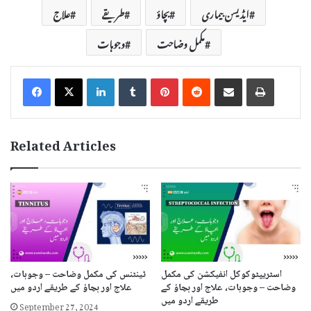
ایڈیسن بیماری
بچاؤ
طریقے
علاج
مکمل وضاحت
وجوہات
LinkedIn
Tumblr
Pinterest
Reddit
Share via Email
Print
Related Articles
اسٹریپٹوکوکل انفیکشن کی مکمل
ٹینٹنس کی مکمل وضاحت – وجوہات،
وضاحت – وجوہات، علاج اور بچاؤ کے
علاج اور بچاؤ کے طریقے اردو میں
طریقے اردو میں
September 27, 2024