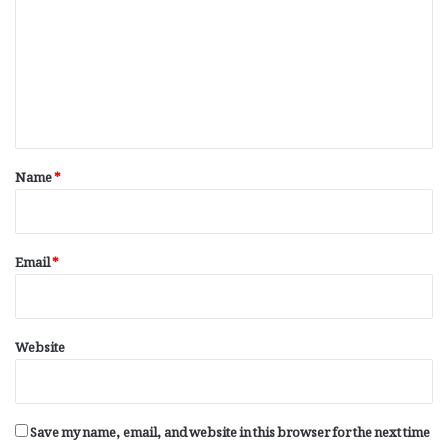
m
m
e
n
t
*
Name
*
Email
*
Website
Save my name, email, and website in this browser for the next time