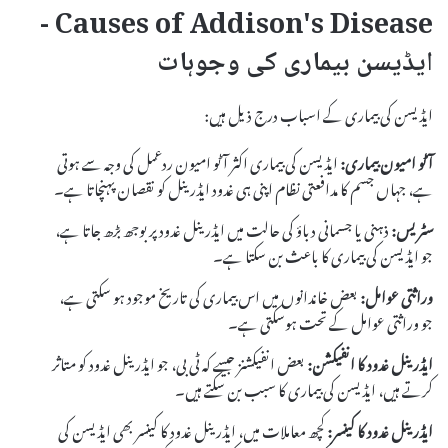
Causes of Addison's Disease -
ایڈیسن بیماری کی وجوہات
ایڈیسن کی بیماری کے اسباب درج ذیل ہیں:
آٹو امیون بیماری:
ایڈیسن کی بیماری اکثر آٹو امیون ردعمل کی وجہ سے ہوتی
ہے، جہاں جسم کا مدافعتی نظام اپنی ہی غدود ایڈرینل کو نقصان پہنچاتا ہے۔
سٹریس:
ذہنی یا جسمانی دباؤ کی حالت میں ایڈرینل غدود پر بوجھ بڑھ جاتا ہے،
جو ایڈیسن کی بیماری کا باعث بن سکتا ہے۔
وراثتی عوامل:
بعض خاندانوں میں اس بیماری کی تاریخ موجود ہو سکتی ہے،
جو وراثتی عوامل کے تحت ہوسکتی ہے۔
ایڈرینل غدود کا انفیکشن:
بعض انفیکشنز جیسے کہ ٹی بی، جو ایڈرینل غدود کو متاثر
کرتے ہیں، ایڈیسن کی بیماری کا سبب بن سکتے ہیں۔
ایڈرینل غدود کا کینسر:
کچھ معاملات میں، ایڈرینل غدود کا کینسر بھی ایڈیسن کی