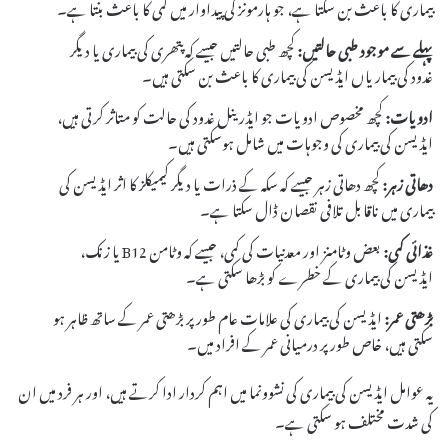
بیماری کا باعث بن سکتا ہے، جو ہارمونز کی پیداوار میں کمی کا باعث بنتا ہے۔
پہلے سے موجود طبی حالتیں:
کچھ طبی حالتیں جیسے کہ پتھری کی بیماری یا دیگر
غدود کی بیماریاں ایڈیسن کی بیماری کا باعث بن سکتی ہیں۔
ادویات:
کچھ مخصوص ادویات جو ایڈرینل غدود کی حالت کو متاثر کرتی ہیں،
ایڈیسن کی بیماری کی وجوہات میں شامل ہوسکتی ہیں۔
دھاتی زہر:
کچھ دھاتی زہر جیسے کہ سکہ کے ذرات یا دیگر کیمیکلز کا اثر ایڈیسن کی
بیماری میں ناقابل تلافی نقصان ڈال سکتا ہے۔
غذائی کمی:
بعض وٹامنز اور معدنیات کی کمی، جیسے کہ وٹامن B12 یا زنک،
ایڈیسن کی بیماری کے خطرے کو بڑھا سکتی ہے۔
بڑھتی عمر:
ایڈیسن کی بیماری کی علامات عام طور پر بڑھتی عمر کے ساتھ ظاہر ہو
سکتی ہیں، خاص طور پر درمیانی عمر کے افراد میں۔
یہ عوامل ایڈیسن کی بیماری کی نشوونما میں اہم کردار ادا کرتے ہیں، اور ہر فرد میں ان
کی شدت مختلف ہو سکتی ہے۔