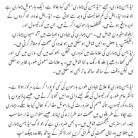
ایڈیسن بیماری، جسے "ایڈیسن کی بیماری" بھی کہا جاتا ہے، ایک ہارمونل بیماری ہے
جو غدود ایڈرینل کی کم فعالیت کی وجہ سے ہوتی ہے۔ ایڈرینل غدود، جو گردوں کے
اوپر واقع ہوتے ہیں، مختلف ہارمونز پیدا کرتے ہیں، جن میں کورٹیسول اور
ایلوڈوسٹیرون شامل ہیں۔ اس بیماری کی بنیادی وجوہات میں آٹو امیون بیماری،
انفیکشن، یا بعض دوائیں شامل ہوسکتی ہیں جو غدود کی صحت کو متاثر کرتی ہیں۔
ایڈیسن کی بیماری کی علامات میں کمزوری، تھکن، بھوک میں کمی، وزن میں کمی، اور
کبھی کبھار دھبے یا جلد کا رنگ بدلنا شامل ہیں۔ یہ علامات معمولی طور پر ظاہر ہوسکتی
ہیں لیکن وقت کے ساتھ ساتھ بدتر بھی ہو سکتی ہیں۔
ایڈیسن بیماری کا علاج بنیادی طور پر ہارمون کی کمی کو پورا کرنے پر مرکوز ہوتا ہے۔
ڈاکٹر عام طور پر کورٹیسول کی جگہ لینے والی دوائیں تجویز کرتے ہیں، جیسے پرڈنیزون یا
ہائڈروکورٹیسون، تاکہ جسم کی ضرورت کی ہارمونل مقدار کو بحال کیا جا سکے۔ بیماری
سے بچاؤ کے طریقوں میں صحت مند طرز زندگی اپنانا، جیسے متوازن غذا، مناسب
نیند، اور سٹریس مینجمنٹ شامل ہیں۔ یہ بھی ضروری ہے کہ جو لوگ ایڈیسن بیماری
میں مبتلا ہیں وہ اپنی صحت کی نگرانی کریں اور ڈاکٹر کے ساتھ باقاعدہ چیک اپ