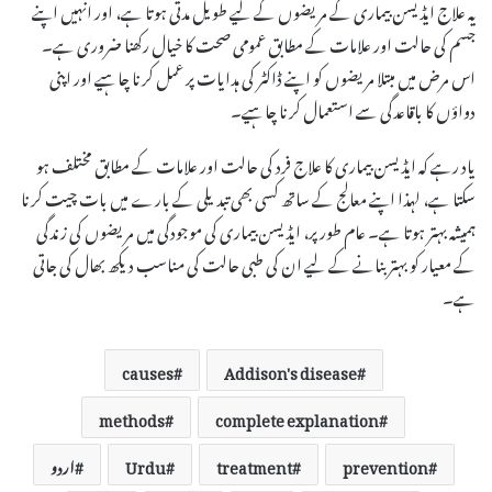
یہ علاج ایڈیسن بیماری کے مریضوں کے لیے طویل مدتی ہوتا ہے، اور انہیں اپنے
جسم کی حالت اور علامات کے مطابق عمومی صحت کا خیال رکھنا ضروری ہے۔
اس مرض میں مبتلا مریضوں کو اپنے ڈاکٹر کی ہدایات پر عمل کرنا چاہیے اور اپنی
دواؤں کا باقاعدگی سے استعمال کرنا چاہیے۔
یاد رہے کہ ایڈیسن بیماری کا علاج فرد کی حالت اور علامات کے مطابق مختلف ہو
سکتا ہے، لہذا اپنے معالج کے ساتھ کسی بھی تبدیلی کے بارے میں بات چیت کرنا
ہمیشہ بہتر ہوتا ہے۔ عام طور پر، ایڈیسن بیماری کی موجودگی میں مریضوں کی زندگی
کے معیار کو بہتر بنانے کے لیے ان کی طبی حالت کی مناسب دیکھ بھال کی جاتی
ہے۔
causes
Addison's disease
methods
complete explanation
prevention
treatment
Urdu
اردو