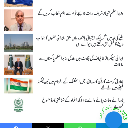
وزیراعظم شہباز شریف رات 9 بجے قوم سے اہم خطاب کریں گے
ملبے کی زد میں آکر ایک ایشیائی باشندہ جاں بحق،ایرانی حملوں کا جواب
دینے کا مکمل حق رکھتے ہیں: یواے ای
ایرانی سپیکر باقر غالیباف کی قیادت میں وفد کی وزیراعظم پاکستان سے
ملاقات
بھارتی کوسٹ گارڈ کی کارروائی، تیل اسمگلنگ کے الزام میں تین ٹینکرز
قبضے میں لے لئے
نادرا نے وفات پانے والے 42 لاکھ افراد کے شناختی کارڈ منسوخ
کردیے