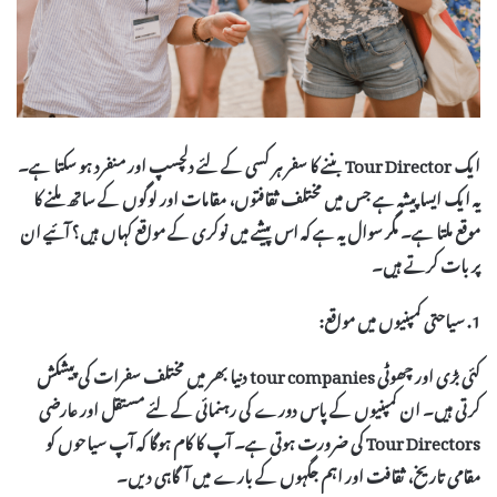
ایک
Tour Director
بننے کا سفر ہر کسی کے لئے دلچسپ اور منفرد ہو سکتا ہے۔
یہ ایک ایسا پیشہ ہے جس میں مختلف ثقافتوں، مقامات اور لوگوں کے ساتھ ملنے کا
موقع ملتا ہے۔ مگر سوال یہ ہے کہ اس پیشے میں نوکری کے مواقع کہاں ہیں؟ آئیے ان
پر بات کرتے ہیں۔
1. سیاحتی کمپنیوں میں مواقع:
کئی بڑی اور چھوٹی
tour companies
دنیا بھر میں مختلف سفرات کی پیشکش
کرتی ہیں۔ ان کمپنیوں کے پاس دورے کی رہنمائی کے لئے مستقل اور عارضی
Tour Directors
کی ضرورت ہوتی ہے۔ آپ کا کام ہوگا کہ آپ سیاحوں کو
مقامی تاریخ، ثقافت اور اہم جگہوں کے بارے میں آگاہی دیں۔