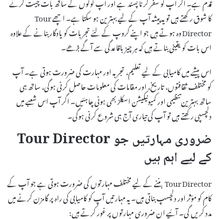
قدم ہے۔ اگر آپ کو سفر کرنا پسند ہے اور آپ لوگوں کے ساتھ بات چیت کرنے
کا شوق رکھتے ہیں تو یہ پیشہ آپ کے لیے بہترین ہو سکتا ہے۔ اچھے Tour
Director وہ ہوتے ہیں جو اپنے گروپ کے لئے تجربات کو یادگار بنانے کے علاوہ
اس بات کو یقینی بناتے ہیں کہ ہر چیز باقاعدگی سے آگے بڑھے۔
اس پیشے میں کامیابی کے لیے تعلیم، تجربہ اور مہارت کی ضرورت ہوتی ہے۔ آپ
کو مختلف ثقافتوں، تاریخ، اور مقامات کی معلومات حاصل کرنی ہوگی، ساتھ ہی
ساتھ بہترین تنظیمی اور کمیونیکیشن اسکلز بھی ہونی چاہئیں۔ اگر آپ اس شعبے میں
دلچسپی رکھتے ہیں تو آپ کی تیاری آج ہی شروع کرنی ہوگی۔
ضروری مہارتیں جو Tour Director
کے لیے اہم ہیں
Tour Director بننے کے لیے مختلف مہارتوں کی ضرورت ہوتی ہے جو آپ کے
کام کو مؤثر اور دلچسپ بناتی ہیں۔ یہ مہارتیں آپ کو کامیابی کی راہ پر گامزن کرنے میں
مدد کریں گی۔ آئیے ان ضروری مہارتوں پر غور کرتے ہیں: