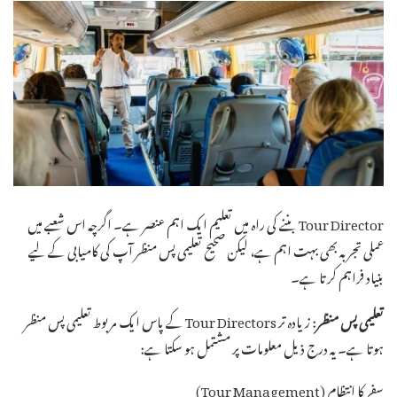
Tour Director بننے کی راہ میں تعلیم ایک اہم عنصر ہے۔ اگرچہ اس شعبے میں
عملی تجربہ بھی بہت اہم ہے، لیکن صحیح تعلیمی پس منظر آپ کی کامیابی کے لیے
بنیاد فراہم کرتا ہے۔
تعلیمی پس منظر
: زیادہ تر Tour Directors کے پاس ایک مربوط تعلیمی پس منظر
ہوتا ہے۔ یہ درج ذیل معلومات پر مشتمل ہو سکتا ہے:
سفر کا انتظام (Tour Management)