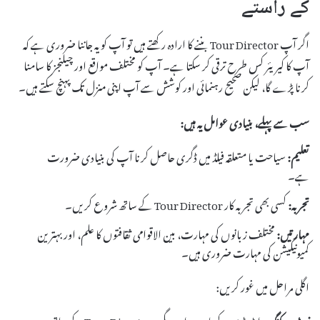
کے راستے
اگر آپ Tour Director بننے کا ارادہ رکھتے ہیں تو آپ کو یہ جاننا ضروری ہے کہ
آپ کا کیریئر کس طرح ترقی کر سکتا ہے۔ آپ کو مختلف مواقع اور چیلنجز کا سامنا
کرنا پڑے گا، لیکن صحیح رہنمائی اور کوشش سے آپ اپنی منزل تک پہنچ سکتے ہیں۔
سب سے پہلے، بنیادی عوامل یہ ہیں:
تعلیم:
سیاحت یا متعلقہ فیلڈ میں ڈگری حاصل کرنا آپ کی بنیادی ضرورت
ہے۔
تجربہ:
کسی بھی تجربہ کار Tour Director کے ساتھ شروع کریں۔
مہارتیں:
مختلف زبانوں کی مہارت، بین الاقوامی ثقافتوں کا علم، اور بہترین
کمیونیکیشن کی مہارت ضروری ہیں۔
اگلی مراحل میں غور کریں:
نیٹ ورکنگ:
انڈسٹری کے ماہرین اور دیگر Tour Directors کے ساتھ