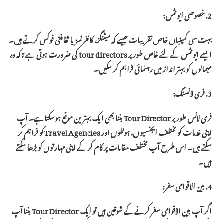
2. خصوصی ایونٹس:
بہت سی کمپنیاں خاص تقریبات جیسے کہ میٹنگز، کانفرنسز یا ثقافتی فوکس کرتے ہیں۔
ایسے ایونٹس کے لئے خاص طور پر
tour directors
کی ضرورت ہوتی ہے تاکہ وہ
مہمانوں کو بہتر انداز میں رہنمائی فراہم کر سکیں۔
3. فری لانسنگ:
فری لانس طور پر
Tour Director
بننا بھی ایک بہترین موقع ہوسکتا ہے۔ آپ
اپنی خدمات کو مختلف ایجنسیوں، ہوٹلوں اور Travel Agencies کو فراہم کر
سکتے ہیں۔ اس طرح آپ مختلف مقامات پر کام کر کے اپنی مہارتوں کو بڑھا سکتے
ہیں۔
4. بین الاقوامی سفر:
اگر آپ بین الاقوامی سفر کرنے کے شوقین ہیں تو ایک
Tour Director
بننا آپ