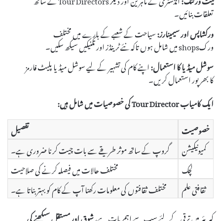
تعلقات بنائیں۔
ورکشاپس اور سیمینارز:
سیاحت کے شعبے کے بارے میں مختلف
ورکshops میں شامل ہوں تاکہ نئے ٹرینڈز اور تکنیکیں سیکھ سکیں۔
سوشل میڈیا کا استعمال:
اپنے کام کی تشہیر کے لیے سوشل میڈیا پلیٹ فارمز
کا بھرپور استعمال کریں۔
ایک کامیاب Tour Director کی خصوصیات میں شامل ہیں:
خصوصیت
تفصیل
کمیونیکیشن
گروپ کے ساتھ موثر طریقے سے بات چیت کرنا ضروری ہے۔
لچک
مختلف حالات میں فیصلہ کرنے کی صلاحیت
ثقافتی علم
مختلف ثقافتوں کی معلومات رکھنا آپ کے کام کو بہتر بناتا ہے۔
کیریئر میں ترقی کے لئے سب سے اہم بات ہے،
شوق اور مستقل سیکھنے کی