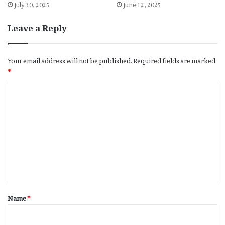
July 30, 2025
June 12, 2025
Leave a Reply
Your email address will not be published.
Required fields are marked
*
C
o
m
m
e
n
t
*
Name
*