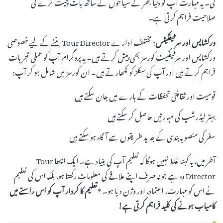
گی۔ یہ مہارت آپ کو دنیا بھر کے سیاحوں کے ساتھ بات چیت کرنے کی
صلاحیت فراہم کرتی ہے۔
ورکشاپس اور سرٹیفکیٹس
: مختلف ادارے Tour Director بننے کے لیے خصوصی
ورکشاپس اور سرٹیفکیٹ کورسز بھی پیش کرتے ہیں۔ یہ پروگرام آپ کو عملی تجربات
فراہم کرتے ہیں اور آپ کی سکلز کو نکھارتے ہیں۔ ان کورسز میں شامل ہو کر آپ:
قومیت اور ثقافتی تحفظات کے بارے میں جان سکتے ہیں
بہتر لیڈرشپ کی مہارتیں حاصل کر سکتے ہیں
سفر کی منصوبہ بندی کے جدید طریقوں سے آگاہ ہو سکتے ہیں
آخر میں، یہ کہنا غلط نہیں ہوگا کہ تعلیم آپ کی بنیاد ہے۔ ایک اچھا Tour
Director وہ ہے جو نہ صرف اپنے علاقے کی معلومات رکھتا ہو، بلکہ اس کی تعلیم
نے اس کو مہارت، اعتماد، اور وژن دیا ہو۔ *
تعلیم کا کردار
آپ کو اس راستے میں
کامیاب ہونے کی کلید فراہم کرتی ہے!