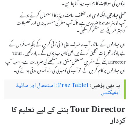
ارکان کی سوالات کا جواب دینا آنا چاہیے۔
عملی مہارتیں:
ٹیکنالوجی اور مختلف سافٹ ویئرز کا استعمال کرتے ہوئے
آپ کو ہنر مند ہونا ضروری ہے، تاکہ آپ سفر کی منصوبہ بندی اور تفصیلات
کو بہتر طریقے سے منظم کر سکیں۔
ان مہارتوں کے ساتھ، آپ نہ صرف اپنی ذاتی ترقی کریں گے بلکہ مسافروں کے
لیے یادگار تجربات تخلیق کرنے میں بھی کامیاب ہوں گے۔ یاد رکھیں، Tour
Director بننے کے سفر میں مستقل مشق اور سیکھنے کی ضرورت ہے۔ جب آپ
ان مہارتوں پر کام کریں گے، تو آپ کی کامیابی کی راہ آسان ہوتی جائے گی۔
یہ بھی پڑھیں:
Praz Tablet: استعمال اور سائیڈ
ایفیکٹس
Tour Director بننے کے لیے تعلیم کا
کردار