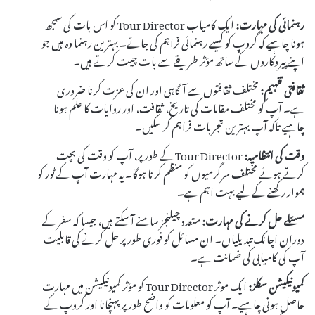
رہنمائی کی مہارت:
ایک کامیاب Tour Director کو اس بات کی سمجھ
ہونا چاہیے کہ گروپ کو کیسے رہنمائی فراہم کی جائے۔ بہترین رہنما وہ ہیں جو
اپنے پیروکاروں کے ساتھ مؤثر طریقے سے بات چیت کرتے ہیں۔
ثقافتی تفہیم:
مختلف ثقافتوں سے آگاہی اور ان کی عزت کرنا ضروری
ہے۔ آپ کو مختلف مقامات کی تاریخ، ثقافت، اور روایات کا علم ہونا
چاہیے تاکہ آپ بہترین تجربات فراہم کر سکیں۔
وقت کی انتظامیہ:
Tour Director کے طور پر، آپ کو وقت کی بچت
کرتے ہوئے مختلف سرگرمیوں کو منظم کرنا ہوگا۔ یہ مہارت آپ کے ٹور کو
ہموار رکھنے کے لیے بہت اہم ہے۔
مسئلے حل کرنے کی مہارت:
متعدد چیلنجز سامنے آ سکتے ہیں، جیسا کہ سفر کے
دوران اچانک تبدیلیاں۔ ان مسائل کو فوری طور پر حل کرنے کی قابلیت
آپ کی کامیابی کی ضمانت ہے۔
کمیونیکیشن سکلز:
ایک موثر Tour Director کو مؤثر کمیونیکیشن میں مہارت
حاصل ہونی چاہیے۔ آپ کو معلومات کو واضح طور پر پہنچانا اور گروپ کے