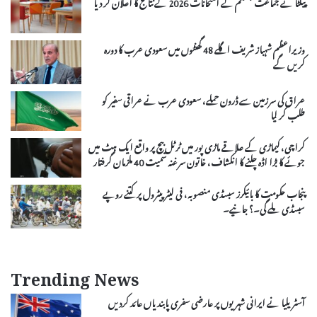
پیکٹا نے جماعت ہشتم کے امتحانات 2026 کے نتائج کا اعلان کر دیا
وزیراعظم شہباز شریف اگلے 48 گھنٹوں میں سعودی عرب کا دورہ
کریں گے
عراق کی سرزمین سے ڈرون حملے، سعودی عرب نے عراقی سفیر کو
طلب کر لیا
کراچی، کیماڑی کے علاقے ماڑی پور میں ٹرٹل بیچ پر واقع ایک ہٹ میں
جوئے کا بڑا اڈہ چلنے کا انکشاف، خاتون سرغنہ سمیت 40 ملزمان گرفتار
پنجاب حکومت کا بائیکرز سبسڈی منصوبہ، فی لیٹر پیٹرول پر کتنے روپے
سبسڈی ملے گی۔؟ جانیے۔
Trending News
آسٹریلیا نے ایرانی شہریوں پر عارضی سفری پابندیاں عائد کردیں