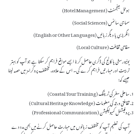
ہوٹل مینجمنٹ (Hotel Management)
سماجی سائنس (Social Sciences)
انگریزی یا دیگر زبانیں (English or Other Languages)
مقامی ثقافت (Local Culture)
یونیورسٹی یا کالج کی ڈگری حاصل کرنا ایسے مواقع فراہم کر سکتا ہے جو آپ کو بہتر
تربیت اور مہارتیں فراہم کرے گی۔ اس کے علاوہ، مختلف پروگرامز میں حصہ لینا
جیسے کہ:
ساحلی سفر کی ٹریننگ (Coastal Tour Training)
ثقافتی ورثہ کی معلومات (Cultural Heritage Knowledge)
پروفیشنل کمیونیکیشن (Professional Communication)
آپ کی تعلیم آپ کو مختلف زبانوں میں مہارت حاصل کرنے میں بھی مدد دے