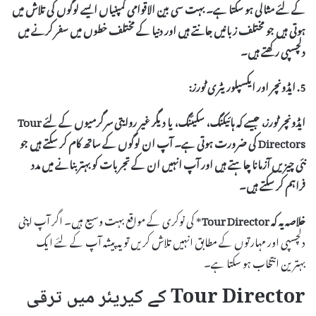
کے لئے مثالی ہو سکتا ہے۔ بہت سی بین الاقوامی کمپنیاں ایسے لوگوں کی تلاش میں
ہوتی ہیں جو مختلف زبانیں جانتے ہیں اور دنیا کے مختلف خطوں میں سفر کرنے میں
دلچسپی رکھتے ہیں۔
5. ایڈونچر اور ایکسپلوریٹری ٹورز:
ایڈونچر ٹورز، جیسے کہ ہائیکنگ، سکیئنگ، یا دیگر غیر روایتی سرگرمیوں کے لئے
Tour
Directors
کی ضرورت ہوتی ہے۔ آپ ان لوگوں کے ساتھ کام کر سکتے ہیں جو
نئی چیزیں آزمانا چاہتے ہیں اور آپ انہیں ان کے تجربات کو بہتر بنانے میں مدد
فراہم کر سکتے ہیں۔
خلاصہ یہ کہ
Tour Director
* کی نوکری کے مواقع بہت وسیع ہیں۔ اگر آپ اپنی
دلچسپی اور مہارتوں کے مطابق انہیں تلاش کریں تو یہ پیشہ آپ کے لئے ایک
بہترین انتخاب ہو سکتا ہے۔
Tour Director کے کیریئر میں ترقی