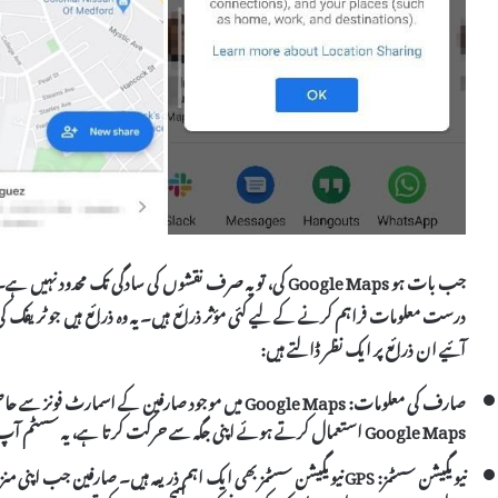
درست معلومات فراہم کرنے کے لیے کئی مؤثر ذرائع ہیں۔ یہ وہ ذرائع ہیں جو ٹریفک کی
آئیے ان ذرائع پر ایک نظر ڈالتے ہیں:
صارف کی معلومات:
Google Maps میں موجود صارفین کے اسمارٹ فونز
Google Maps استعمال کرتے ہوئے اپنی جگہ سے حرکت کرتا ہے، یہ سسٹم آپ کا رفتار اور نقل و حرکت کی معلومات کا تجزیہ کرتا ہے۔
نیویگیشن سسٹمز: