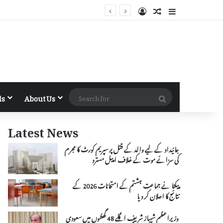
Log In
Random Article
Sidebar
Search
ls
About Us
for
Latest News
جائیداد کے لیے والد کے قتل پر سپریم کورٹ کا مجرم
کی سزائے موت کے خلاف اپیل مسترد
پیکٹا نے جماعت ہشتم کے امتحانات 2026 کے
نتائج کا اعلان کر دیا
وزیراعظم شہباز شریف اگلے 48 گھنٹوں میں سعودی