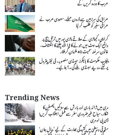
عرب کا دورہ کریں گے
عراق کی سرزمین سے ڈرون حملے، سعودی عرب نے
عراقی سفیر کو طلب کر لیا
کراچی، کیماڑی کے علاقے ماڑی پور میں ٹرٹل بیچ پر
واقع ایک ہٹ میں جوئے کا بڑا اڈہ چلنے کا انکشاف،
خاتون سرغنہ سمیت 40 ملزمان گرفتار
پنجاب حکومت کا بائیکرز سبسڈی منصوبہ، فی لیٹر پیٹرول
پر کتنے روپے سبسڈی ملے گی۔؟ جانیے۔
Trending News
مری میں ژالہ باری اور بارش سے سڑکیں پھسلن کا
شکار، سیاح غیرضروری سفر سے مکمل اجتناب کریں؛
ڈی پی او مری
مشرقی وسطیٰ میں کشیدگی بھارت کے لیے ’وبالِ جان‘
بن گئی، گیس کی قیمتوں میں ہوشربا اضافہ، فیکٹریاں،