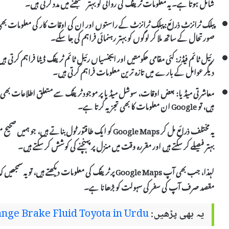
شامل ہوتا ہے۔ یہ معلومات ٹریفک کی روانی کو بہتر سمجھنے میں مدد کرتی ہیں۔
پبلک ٹرانزٹ ذرائع:
صورتحال کے ساتھ ملا کر لوگوں کو بہتر رہنمائی فراہم کی جا سکے۔
رئیل ٹائم فیڈز:
کئی مقامی حکومتیں اور ایجنسیاں رئیل ٹائم ٹریفک ڈیٹا فراہم کرتی 
دیگر عوامل کے بارے میں تازہ ترین معلومات فراہم کرتی ہیں۔
معاشرتی میڈیا:
ہیں، تو Google ان معلومات کا بھی تجزیہ کرتا ہے۔
یہ مختلف ذرائع مل کر Google Maps کو ایک طاقتور ٹول بن
بہتر فیصلے کر سکتے ہیں اور مقررہ وقت میں منزل پر پہنچنے کی کوشش کر سکتے ہیں۔
لہذا، جب بھی آپ Google Maps پر ٹریفک کی معلومات دیکھتے
مقصد صرف آپ کی سفر کی سہولت کو بڑھانا ہے۔
یہ بھی پڑھیں:
nge Brake Fluid Toyota in Urdu