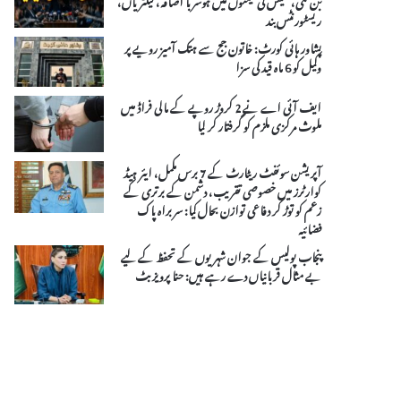
ریسٹورنٹس بند
پشاور ہائی کورٹ: خاتون جج سے ہتک آمیز رویے پر
وکیل کو 6 ماہ قید کی سزا
ایف آئی اے نے 2 کروڑ روپے کے مالی فراڈ میں
ملوث مرکزی ملزم کو گرفتار کر لیا
آپریشن سوئفٹ ریٹارٹ کے 7 برس مکمل، ایئر ہیڈ
کوارٹرز میں خصوصی تقریب، دشمن کے برتری کے
زعم کو توڑ کر دفاعی توازن بحال کیا: سربراہ پاک
فضائیہ
پنجاب پولیس کے جوان شہریوں کے تحفظ کے لیے
بے مثال قربانیاں دے رہے ہیں: حنا پرویز بٹ