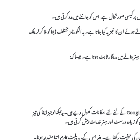
 پر کیسی صورتحال ہے، اس کو جاننے میں مدد کرتی ہیں۔
 ہوئے ان کا تجزیہ کیا جاتا ہے۔ یہ الگورڈمز مختلف ڈیٹا کو ملا کر ٹریفک
 بہتر بنانے میں مددگار ثابت ہوتا ہے۔ جیسا کہ:
، جیسے کہ 5G اور IoT (Internet of Things)، نے Google Maps کے لئے نئے امکانات کھول دیے ہیں۔ یہ ٹیکنالوجیز ڈیٹا کی تیز
ن کو زیادہ درست اور بہتر خدمات پیش کرتی ہیں۔