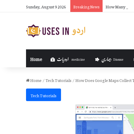
Sunday, August 9 2026
How Many Fulbr
Breaking News
بیماری
ادویات
Home
medicine
Disease
Home
/
Tech Tutorials
/
How Does Google Maps Collect Tr
Tech Tutorials