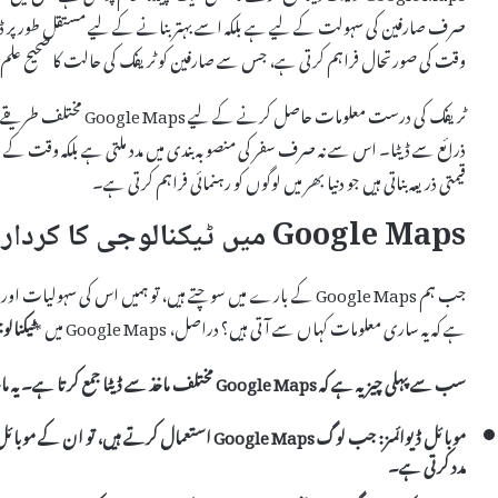
صرف صارفین کی سہولت کے لیے ہے بلکہ اسے بہتر بنانے کے لیے مستقل طور پر ڈیٹا
وقت کی صورتحال فراہم کرتی ہے، جس سے صارفین کو ٹریفک کی حالت کا صحیح علم 
قیمتی ذریعہ بناتی ہیں جو دنیا بھر میں لوگوں کو رہنمائی فراہم کرتی ہے۔
Google Maps میں ٹیکنالوجی کا کردار
جب ہم Google Maps کے بارے میں سوچتے ہیں، تو ہمیں اس کی سہ
ہے کہ یہ ساری معلومات کہاں سے آتی ہیں؟ دراصل، Google Maps میں *
ٹیکنالو
سب سے پہلی چیز یہ ہے کہ Google Maps مختلف
ماخذ
سے ڈیٹا جمع کرتا ہے۔ یہ ما
موبائل ڈیوائسز:
جب لوگ Google Maps استعمال کرتے ہیں، تو ا
مدد کرتی ہے۔