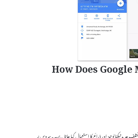
How Does Google M
یں مختلف جدید ٹیکنالوجیز اور ذرائع کا استعمال کیا جاتا ہے۔ یہ سروس نہ