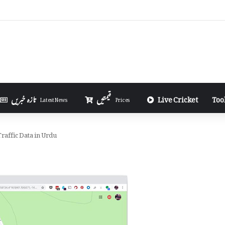
ight Scholarships Are Awarded Each Year in Urdu
Too
Live Cricket
قیمتیں
تازہ خبریں
Latest News
Prices
affic Data in Urdu