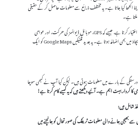
 اکٹھا کیا جاتا ہے۔ یہ مختلف ذرائع سے معلومات حاصل کر کے حقیقی
ملتا ہے۔
ٹریفک کی درست معلومات حاصل کرنے کے لیے Google Maps مختلف طریقے اختیار کرتا ہے، جیسے کہ GPS، موبائل ڈیوائسز کی حرکت، اور عوامی
ذرائع سے ڈیٹا۔ اس سے نہ صرف سفر کی منصوبہ بندی میں مدد ملتی ہے بلکہ وقت کے بچاؤ میں بھی اضافہ ہوتا ہے۔ یہ جدید تکنیکیں Google Maps کو ایک
ولیات اور درستگی کے بارے میں معلومات ہوتی ہیں۔ لیکن کیا آپ نے کبھی سوچا
جی
کا کردار بہت اہم ہے۔ آئیے دیکھتے ہیں کہ یہ کیسے کام کرتا ہے!
خذ شامل ہیں:
ن کے موبائل سے بھیجی جانے والی معلومات ٹریفک کی صورتحال کو جانچنے میں