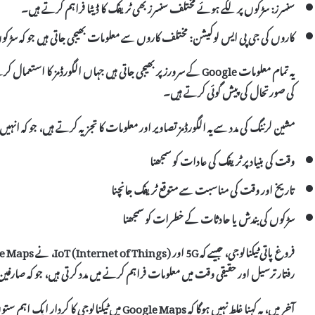
سنسرز:
سڑکوں پر لگے ہوئے مختلف سنسرز بھی ٹریفک کا ڈیٹا فراہم کرتے ہیں۔
کاروں کی جی پی ایس لوکیشن:
مختلف کاروں سے معلومات بھیجی جاتی ہیں جو کہ سڑکوں
یہ تمام معلومات Google کے سرورز پر بھیجی جاتی ہیں جہاں
الگورڈمز
کا استعمال کرتے
کی صورتحال کی پیش گوئی کرتے ہیں۔
مشین لرننگ
کی مدد سے یہ الگورڈمز تصاویر اور معلومات کا تجزیہ کرتے ہیں، جو کہ انہیں
وقت کی بنیاد پر ٹریفک کی عادات کو سمجھنا
تاریخ اور وقت کی مناسبت سے متوقع ٹریفک جانچنا
سڑکوں کی بندش یا حادثات کے خطرات کو سمجھنا
فروغ پاتی
ٹیکنالوجی
رفتار ترسیل اور حقیقی وقت میں معلومات فراہم کرنے میں مدد کرتی ہیں، جو کہ صارفی
آخر میں، یہ کہنا غلط نہیں ہوگا کہ Google Maps میں ٹیکنالوجی کا کردار ایک اہم ستون کی حیثیت رکھتا ہے۔ بغیر اس کے، یہ پلیٹ فارم اتنا مفید نہ ہوتا۔