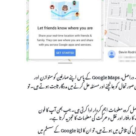
جب بات ہو Google Maps کی، تو یہ صرف نقشوں کی سادگی تک محدود نہیں ہے۔ دراصل، Google Maps کے پاس اپنے صارفین کو متوازن اور
 صورتحال کو جانچنے اور مسئلہ حل کرنے میں مددگار ثابت ہوتے ہیں۔ تو
 سے حاصل کردہ معلومات اہم کردار ادا کرتی ہیں۔ جب بھی آپ کا فون
GPS نیویگیشن سسٹمز بھی ایک اہم ذریعہ ہیں۔ صارفین جب اپنی منزل کی تلاش میں ہوتے ہیں، تو ان کا ڈیٹا Google کے سسٹم میں