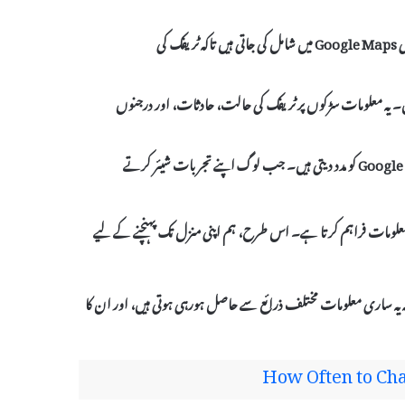
پبلک ٹرانزٹ کے راستوں اور ان کی اوقات کار کی معلومات بھی Google Maps میں شامل کی جاتی ہیں تاکہ ٹریفک کی
ہیں۔ یہ معلومات سڑکوں پر ٹریفک کی حالت، حادثات، اور درجنوں
بعض اوقات، سوشل میڈیا پر موجود ٹریفک سے متعلق اطلاعات بھی Google کو مدد دیتی ہیں۔ جب لوگ اپنے تجربات شیئر کرتے
اتے ہیں، جو ہمیں صحیح معلومات فراہم کرتا ہے۔ اس طرح، ہم اپنی منزل تک پہنچنے کے لیے
 ہیں، تو یہ سمجھیں کہ یہ ساری معلومات مختلف ذرائع سے حاصل ہورہی ہوتی ہیں، اور ان کا
How Often to Cha