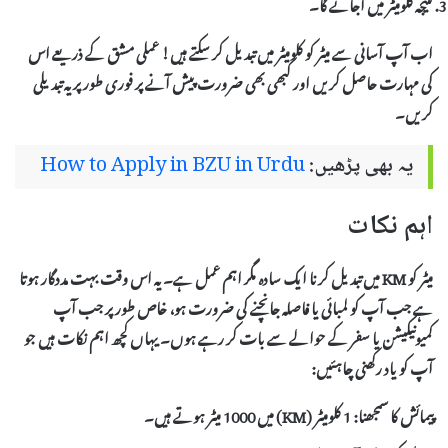
نتیجہ کلومیٹر میں آجائے گا۔
اب آپ آسانی سے میٹر کو کلومیٹر میں تبدیل کر سکتے ہیں! عملی مشق کے ذریعے اس
کی مہارت حاصل کریں اور کبھی بھی ضرورت پیش آنے پر فوری طور پر یہ تبدیلی
کریں۔
یہ بھی پڑھیں:
How to Apply in BZU in Urdu
اہم نکات
میٹر کو KM میں تبدیل کرنا ایک سادہ مگر اہم عمل ہے۔ یہ اس وقت بہت مددگار ہوتا
ہے جب آپ کو لمبائی یا فاصلہ جانچنے کی ضرورت ہو، خاص طور پر جب آپ
کمیونیکیشن یا سفر کے حوالے سے بات کر رہے ہوں۔ یہاں کچھ
اہم نکات
ہیں جو
آپ کو یاد رکھنی چاہئیں:
پیمائش کا سمجھنا:
1 کلومیٹر (KM) میں 1000 میٹر ہوتے ہیں۔