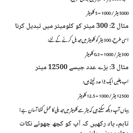
5000 میٹر / 1000 = 5 کلومیٹر
مثال 2: 300 میٹر کو کلومیٹر میں تبدیل کرنا
اسی طرح، 300 میٹر کو کلومیٹر میں تبدیل کرنے کے لئے:
300 میٹر / 1000 = 0.3 کلومیٹر
مثال 3: بڑے عدد جیسے 12500 میٹر
اب چلیں ایک بڑا عدد لیتے ہیں:
12500 میٹر / 1000 = 12.5 کلومیٹر
یہاں آپ دیکھ سکتے ہیں کہ میٹر سے کلومیٹر میں تبدیلی کا عمل کتنا آسان ہے!
تاہم، یاد رکھیں کہ آپ کو کچھ چھوٹے نکات