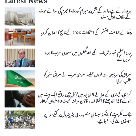
Latest News
جائیداد کے لیے والد کے قتل پر سپریم کورٹ کا مجرم کی سزائے موت
کے خلاف اپیل مسترد
پیکٹا نے جماعت ہشتم کے امتحانات 2026 کے نتائج کا اعلان کر دیا
وزیراعظم شہباز شریف اگلے 48 گھنٹوں میں سعودی عرب کا دورہ
کریں گے
عراق کی سرزمین سے ڈرون حملے، سعودی عرب نے عراقی سفیر کو
طلب کر لیا
کراچی، کیماڑی کے علاقے ماڑی پور میں ٹرٹل بیچ پر واقع ایک ہٹ میں
جوئے کا بڑا اڈہ چلنے کا انکشاف، خاتون سرغنہ سمیت 40 ملزمان گرفتار
پنجاب حکومت کا بائیکرز سبسڈی منصوبہ، فی لیٹر پیٹرول پر کتنے روپے
سبسڈی ملے گی۔؟ جانیے۔