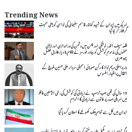
Trending News
امریکہ میں ایران کے شہید کمانڈر قاسم سلیمانی کی نواسی کو بیٹی سمیت
گرفتار کر لیا گیا
قلعہ سیف اللہ، نوشکی اور چمن میں دشمن کی دراندازی اور زمینی
حملوں کی مذموم کوشش کو بہادر فورسز نے ناکام بنا دیا،طارق فضل
چودھری
وزیراعلیٰ مریم نواز کا رکن صوبائی اسمبلی سردار علی حسین بلوچ کے
انتقال پراظہار افسوس
15 سال کی تھی جب ٹرمپ نے زیادتی کی کوشش کی، نئی ایپسٹین فائلز
میں امریکی صدر پر خاتون سے زیادتی کا الزام
ایران میں کل سے تمام بینک کھولنے کا اعلان کردیا گیا
اگر تمام پابندیاں مکمل طور پر ختم کر دی جائیں تو اپنے انتہائی افزودہ