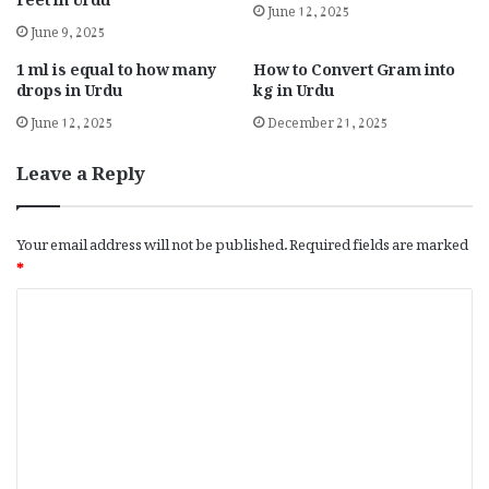
Feet in Urdu
June 12, 2025
June 9, 2025
1 ml is equal to how many
How to Convert Gram into
drops in Urdu
kg in Urdu
June 12, 2025
December 21, 2025
Leave a Reply
Your email address will not be published.
Required fields are marked
*
C
o
m
m
e
n