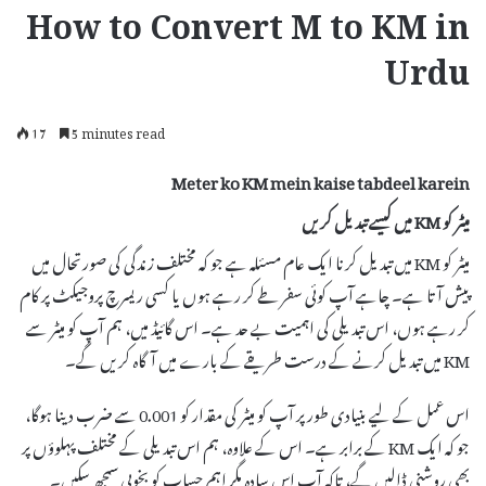
How to Convert M to KM in
Urdu
17
5 minutes read
Meter ko KM mein kaise tabdeel karein
میٹر کو KM میں کیسے تبدیل کریں
میٹر کو KM میں تبدیل کرنا ایک عام مسئلہ ہے جو کہ مختلف زندگی کی صورتحال میں
پیش آتا ہے۔ چاہے آپ کوئی سفر طے کر رہے ہوں یا کسی ریسرچ پروجیکٹ پر کام
کر رہے ہوں، اس تبدیلی کی اہمیت بے حد ہے۔ اس گائیڈ میں، ہم آپ کو میٹر سے
KM میں تبدیل کرنے کے درست طریقے کے بارے میں آگاہ کریں گے۔
اس عمل کے لیے بنیادی طور پر آپ کو میٹر کی مقدار کو 0.001 سے ضرب دینا ہوگا،
جو کہ ایک KM کے برابر ہے۔ اس کے علاوہ، ہم اس تبدیلی کے مختلف پہلوؤں پر
بھی روشنی ڈالیں گے، تاکہ آپ اس سادہ مگر اہم حساب کو بخوبی سمجھ سکیں۔