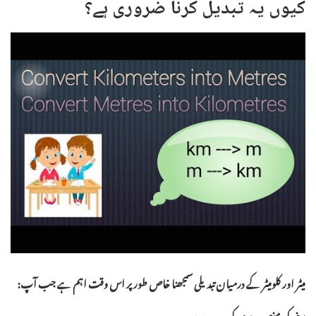
کیوں یہ تبدیل کرنا ضروری ہے؟
میٹر اور کلومیٹر کے درمیان تبدیلی سمجھنا خاص طور پر اس وقت اہم ہے جب آپ:
سفر کی منصوبہ بندی کر رہے ہوں