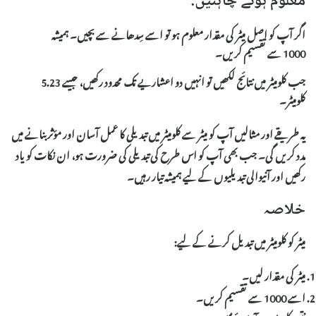
معلوم ہونے چاہئیں:
اگر آپ کو اصل میٹر کی مقدار معلوم ہو تو اسے سِدھانے سے بچیں۔ ہمیشہ
1000 سے تقسیم کریں۔
جب کلومیٹر میں نتائج لکھیں تو انہیں دو اعشاریے تک محدود رکھیں، جیسے 5.23
کلومیٹر۔
یہ طریقے اور مثالیں آپ کو میٹر سے کلومیٹر میں تبدیلی کا عمل آسان اور مؤثر بنانے میں
مدد کریں گی۔ جب بھی آپ کو اس طرح کی تبدیلی کی ضرورت ہو، ان نکات کو یاد
رکھیں اور آنیوالی تبدیلیوں کے لیے ہمیشہ تیار رہیں۔
خلاصہ
میٹر کو کلومیٹر میں تبدیل کرنے کے لیے:
میٹر کی مقدار لیں۔
اسے 1000 سے تقسیم کریں۔