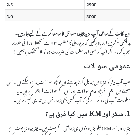
2.5
2500
3.0
3000
ان نکات کے ساتھ، آپ مزید پیچیدہ مسائل کا سامنا کرنے کے لیے تیار ہیں۔
پریکٹس
* کریں اور یاد رکھیں کہ ہر تبدیلی کا مطلب ہوتا ہے سمجھنا اور ذاتی طور پر
تجربہ کرنا۔ اگر آپ کو کسی اور معلومات کی ضرورت ہو تو بلا جھجھک پوچھیں!
عمومی سوالات
جب آپ میٹر کو KM میں تبدیل کرنا چاہتے ہیں تو کچھ سوالات پیدا ہو سکتے ہیں۔ اس
سلسلے میں، ہم نے کچھ عام سوالات اور ان کے جوابات فراہم کیے ہیں۔ یہ
معلومات آپ کی مدد کرے گی کہ آپ کسی بھی پیما رشن میں تبدیلی کیسے کریں۔
1. میٹر اور KM میں کیا فرق ہے؟
میٹر (m) اور KM (کیلو میٹر) دونوں ہی پیمائش کے یونٹ ہیں۔
میٹر
بنیادی یونٹ ہے