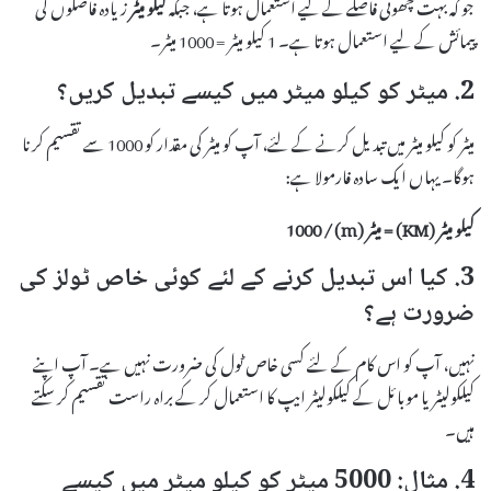
جو کہ بہت چھوٹی فاصلے کے لیے استعمال ہوتا ہے، جبکہ
کیلو میٹر
زیادہ فاصلوں کی
پیمائش کے لیے استعمال ہوتا ہے۔ 1 کیلو میٹر = 1000 میٹر۔
2. میٹر کو کیلو میٹر میں کیسے تبدیل کریں؟
میٹر کو کیلو میٹر میں تبدیل کرنے کے لئے، آپ کو میٹر کی مقدار کو 1000 سے تقسیم کرنا
ہوگا۔ یہاں ایک سادہ فارمولا ہے:
کیلو میٹر (KM) = میٹر (m) / 1000
3. کیا اس تبدیل کرنے کے لئے کوئی خاص ٹولز کی
ضرورت ہے؟
نہیں، آپ کو اس کام کے لئے کسی خاص ٹول کی ضرورت نہیں ہے۔ آپ اپنے
کیلکولیٹر یا موبائل کے کیلکولیٹر ایپ کا استعمال کر کے براہ راست تقسیم کر سکتے
ہیں۔
4. مثال: 5000 میٹر کو کیلو میٹر میں کیسے