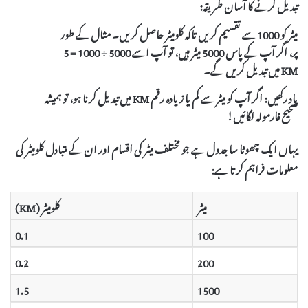
تبدیل کرنے کا آسان طریقہ:
میٹر کو 1000 سے تقسیم کریں تاکہ کلومیٹر حاصل کریں۔ مثال کے طور
پر، اگر آپ کے پاس 5000 میٹر ہیں، تو آپ اسے 5000 ÷ 1000 = 5
KM میں تبدیل کریں گے۔
یاد رکھیں:
اگر آپ کو میٹر سے کم یا زیادہ رقم KM میں تبدیل کرنا ہو، تو ہمیشہ
صحیح فارمولہ لگائیں!
یہاں ایک
چھوٹا سا جدول
ہے جو مختلف میٹر کی اقسام اور ان کے متبادل کلومیٹر کی
معلومات فراہم کرتا ہے:
میٹر
کلومیٹر (KM)
0.1
100
0.2
200
1.5
1500