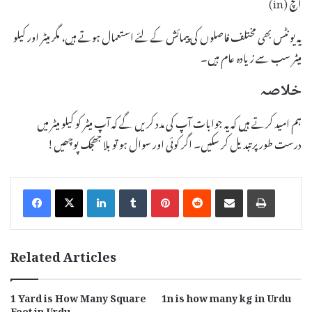
انچ (in)
یہ یونٹس بھی مختلف فاصلوں کی پیمائش کے لئے استعمال ہوتے ہیں، مگر میٹر اور کیلو
میٹر سب سے زیادہ عام ہیں۔
خلاصہ
ہم امید کرتے ہیں کہ یہ جوابات آپ کی مدد کریں گے کہ آپ میٹر کو کیلو میٹر میں
درست طور پر تبدیل کر سکیں۔ اگر کوئی اور سوال ہو تو بلا جھجک پوچھیں!
LinkedIn
Tumblr
Pinterest
Reddit
Share via Email
Print
Related Articles
1 Yard is How Many Square
1n is how many kg in Urdu