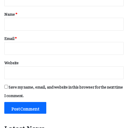
t
*
Name
*
Email
*
Website
Save my name, email, and website in this browser for the next time
I comment.