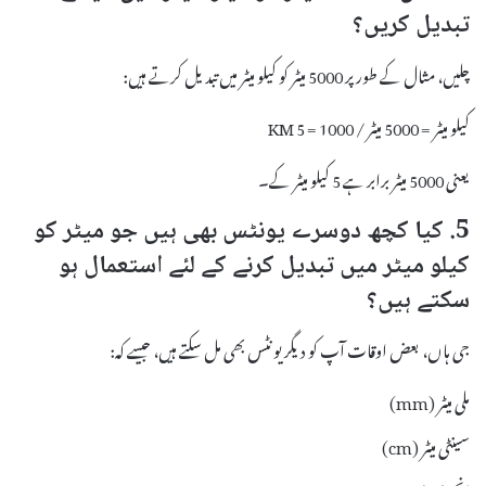
تبدیل کریں؟
چلیں، مثال کے طور پر 5000 میٹر کو کیلو میٹر میں تبدیل کرتے ہیں:
کیلو میٹر = 5000 میٹر / 1000 = 5 KM
یعنی 5000 میٹر برابر ہے 5 کیلو میٹر کے۔
5. کیا کچھ دوسرے یونٹس بھی ہیں جو میٹر کو
کیلو میٹر میں تبدیل کرنے کے لئے استعمال ہو
سکتے ہیں؟
جی ہاں، بعض اوقات آپ کو دیگر یونٹس بھی مل سکتے ہیں، جیسے کہ:
ملی میٹر (mm)
سینٹی میٹر (cm)