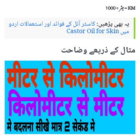
KM = میٹر ÷ 1000
یہ بھی پڑھیں:
کاسٹر آئل کے فوائد اور استعمالات اردو
میں Castor Oil for Skin
مثال کے ذریعے وضاحت