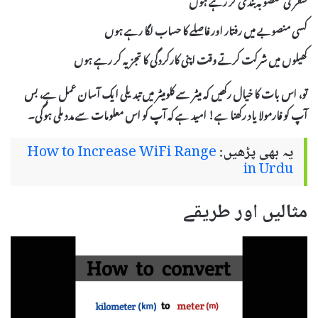
کسی منصوبے میں رفتار اور فاصلے کا حساب لگا رہے ہوں
کھیلوں میں شرکت کرتے وقت اپنی کارکردگی کا تجزیہ کر رہے ہوں
تو، اس بات کا خیال رکھیں کہ میٹر سے کلومیٹر میں تبدیلی ایک آسان عمل ہے، بس
آپ کو
فارمولا
یاد رکھنا ہے! امید ہے کہ آپ کو اس معلومات سے مدد ملی ہوگی۔
یہ بھی پڑھیں:
How to Increase WiFi Range
in Urdu
مثالیں اور طریقے