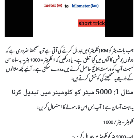
جب بات میٹر کو KM (کلومیٹر) میں تبدیل کرنے کی آتی ہے تو یہ سمجھنا ضروری ہے کہ
دونوں یونٹس کا آپس میں کیا تعلق ہے۔ یاد رکھیں کہ 1 کلومیٹر = 1000 میٹر۔ یہ سادہ سی
نسبت آپ کو درست نتائج حاصل کرنے میں مدد دے سکتی ہے۔ آئیے کچھ مثالوں
کے ذریعے یہ سمجھنے کی کوشش کرتے ہیں:
مثال 1: 5000 میٹر کو کلومیٹر میں تبدیل کرنا
یہ بہت آسان ہے! آپ بس اس فارمولے کا استعمال کریں:
کلومیٹر = میٹر / 1000
اب 5000 میٹر کو کلومیٹر میں تبدیل کریں: