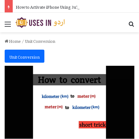
How to Activate iPhone Using 3uTools in Urdu
Menu
Se
Home
/
Unit Conversion
Unit Conversion