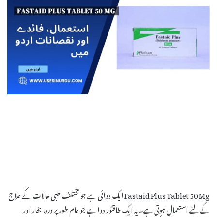
Fastaid Plus Tablet 50 Mg ایک دوائی ہے جو مختلف طبی حالات کے علاج
کے لئے استعمال ہوتی ہے۔ یہ ایک طاقتور دوا ہے جو عام طور پر درد، بخار اور