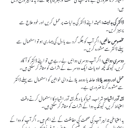
ہیں:
ڈاکٹر کی ہدایت:
ہمیشہ اپنے ڈاکٹر کی ہدایات پر عمل کریں اور خود علاج سے
پرہیز کریں۔
مخصوص حالتیں:
اگر آپ کو جگر، گردے یا دل کی بیماری ہو تو استعمال سے
پہلے ڈاکٹر سے مشورہ کریں۔
دوسری دوائیں:
اگر آپ دوسری دوائیں لے رہے ہیں تو اپنے ڈاکٹر کو آگاہ
کریں، کیونکہ کچھ ادویات ایک دوسرے کے اثرات کو متاثر کر سکتی ہیں۔
حمل اور دودھ پلانا:
حاملہ یا دودھ پلانے والی خواتین کو استعمال سے پہلے ڈاکٹر
سے مشورہ کرنا ضروری ہے۔
نشہ آور اشیاء:
شراب، تمباکو یا دیگر نشہ آور اشیاء کا استعمال کرتے وقت
احتیاط کریں، کیونکہ یہ دوا کے اثرات کو متاثر کر سکتی ہیں۔
یہ احتیاطی تدابیر آپ کی صحت کی حفاظت کے لئے اہم ہیں۔ اگر آپ کو دوا کے
استعمال کے دوران کسی بھی قسم کی پریشانی ہو تو فوراً ڈاکٹر سے رابطہ کریں۔