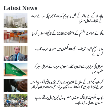
Latest News
جائیداد کے لیے والد کے قتل پر سپریم کورٹ کا مجرم کی سزائے موت
کے خلاف اپیل مسترد
پیکٹا نے جماعت ہشتم کے امتحانات 2026 کے نتائج کا اعلان کر دیا
وزیراعظم شہباز شریف اگلے 48 گھنٹوں میں سعودی عرب کا دورہ
کریں گے
عراق کی سرزمین سے ڈرون حملے، سعودی عرب نے عراقی سفیر کو
طلب کر لیا
کراچی، کیماڑی کے علاقے ماڑی پور میں ٹرٹل بیچ پر واقع ایک ہٹ میں
جوئے کا بڑا اڈہ چلنے کا انکشاف، خاتون سرغنہ سمیت 40 ملزمان گرفتار
پنجاب حکومت کا بائیکرز سبسڈی منصوبہ، فی لیٹر پیٹرول پر کتنے روپے
سبسڈی ملے گی۔؟ جانیے۔