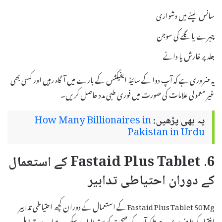
سانس لینے میں دشواری
چہرے یا گلے کی سوجن
جلد پر خارش یا دانے
یہ ضروری ہے کہ آپ دوا کے سائیڈ ایفیکٹس کے بارے میں آگاہ رہیں اور کسی بھی
غیر معمولی علامات کی صورت میں فوری طبی مدد حاصل کریں۔
یہ بھی پڑھیں:
How Many Billionaires in
Pakistan in Urdu
6. Fastaid Plus Tablet کے استعمال
کے دوران احتیاطی تدابیر
Fastaid Plus Tablet 50 Mg کے استعمال کے دوران کچھ احتیاطی تدابیر
اختیار کرنا ضروری ہے تاکہ آپ کی صحت کو بہتر بنایا جا سکے۔ یہ تدابیر درج ذیل