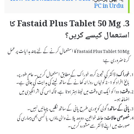
PC in Urdu
3. Fastaid Plus Tablet 50 Mg کا
استعمال کیسے کریں؟
Fastaid Plus Tablet 50 Mg کا استعمال کرنے کے لئے چند ہدایات پر عمل
کرنا ضروری ہے:
خوراک:
ڈاکٹر کی تجویز کردہ خوراک کے مطابق استعمال کریں۔ عام طور پر،
بالغ افراد کو 1-2 گولیاں روزانہ کھانے کے ساتھ لینے کی ہدایت کی جاتی ہے۔
وقت:
دوا کو ایک ہی وقت میں لینا بہتر ہوتا ہے، تاکہ اس کی اثر انگیزی میں
اضافہ ہو۔
پانی کے ساتھ:
گولی کو پوری طرح پانی کے ساتھ نگلیں، چبائیں نہیں۔
خصوصی حالات:
حاملہ خواتین، دودھ پلانے والی ماؤں، یا کسی بھی بیماری کی
صورت میں اپنے ڈاکٹر سے مشورہ کریں۔