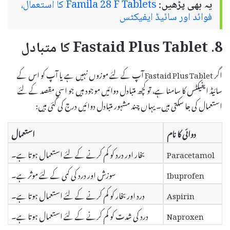
یہ بھی پڑھیں:
Famila 28 F Tablets کا استعمال،
فوائد اور سائیڈ ایفیکٹس
8. Fastaid Plus Tablet کا متبادل
اگر Fastaid Plus Tablet آپ کے لئے موزوں نہیں ہے یا آپ کو اس کے
سائیڈ ایفیکٹس کا سامنا ہے، تو کچھ متبادل دوائیں موجود ہیں جو اسی مقصد کے لئے
استعمال کی جا سکتی ہیں۔ یہاں چند مشہور متبادل دوائیں درج کی گئی ہیں:
دوائی کا نام
استعمال
Paracetamol
بخار اور درد کو کم کرنے کے لئے استعمال ہوتا ہے۔
Ibuprofen
سوزش اور درد کی کمی کے لئے موثر ہے۔
Aspirin
درد اور بخار کو کم کرنے کے لئے استعمال ہوتا ہے۔
Naproxen
درد کی شدت کو کم کرنے کے لئے استعمال ہوتا ہے۔