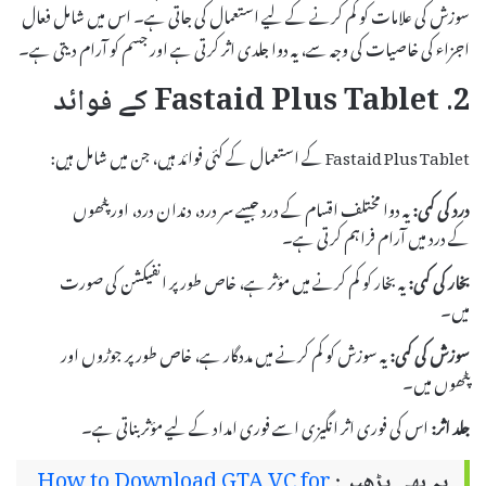
سوزش کی علامات کو کم کرنے کے لیے استعمال کی جاتی ہے۔ اس میں شامل فعال
اجزاء کی خاصیات کی وجہ سے، یہ دوا جلدی اثر کرتی ہے اور جسم کو آرام دیتی ہے۔
2. Fastaid Plus Tablet کے فوائد
Fastaid Plus Tablet کے استعمال کے کئی فوائد ہیں، جن میں شامل ہیں:
درد کی کمی:
یہ دوا مختلف اقسام کے درد جیسے سر درد، دندان درد، اور پٹھوں
کے درد میں آرام فراہم کرتی ہے۔
بخار کی کمی:
یہ بخار کو کم کرنے میں مؤثر ہے، خاص طور پر انفیکشن کی صورت
میں۔
سوزش کی کمی:
یہ سوزش کو کم کرنے میں مددگار ہے، خاص طور پر جوڑوں اور
پٹھوں میں۔
جلد اثر:
اس کی فوری اثر انگیزی اسے فوری امداد کے لیے مؤثر بناتی ہے۔
یہ بھی پڑھیں:
How to Download GTA VC for