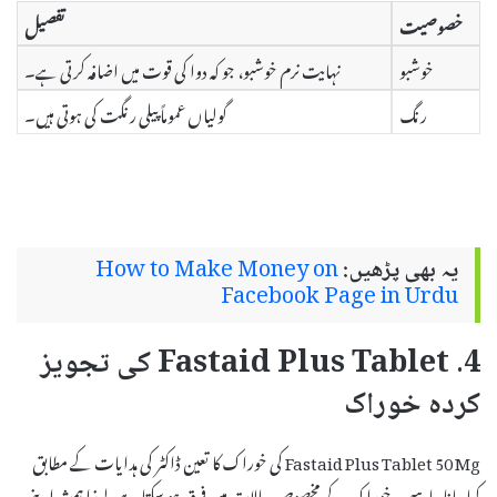
خصوصیت
تفصیل
خوشبو
نہایت نرم خوشبو، جو کہ دوا کی قوت میں اضافہ کرتی ہے۔
رنگ
گولیاں عموماً پیلی رنگت کی ہوتی ہیں۔
یہ بھی پڑھیں:
How to Make Money on
Facebook Page in Urdu
4. Fastaid Plus Tablet کی تجویز
کردہ خوراک
Fastaid Plus Tablet 50 Mg کی خوراک کا تعین ڈاکٹر کی ہدایات کے مطابق
کیا جانا چاہیے۔ خوراک کے مخصوص حالات میں فرق ہو سکتا ہے، لہذا ہمیشہ اپنے