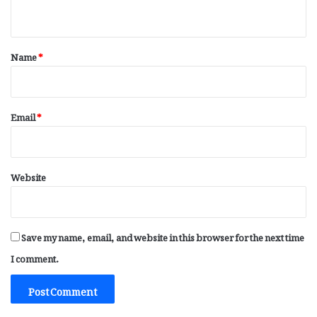
n
t
*
Name
*
Email
*
Website
Save my name, email, and website in this browser for the next time
I comment.