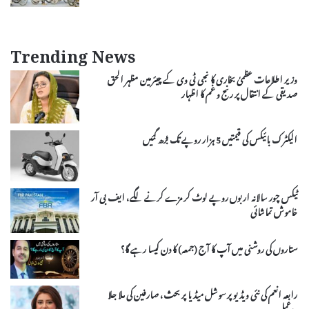
Trending News
وزیر اطلاعات عظمیٰ بخاری کا نجی ٹی وی کے چیئرمین مظہر الحق
صدیقی کے انتقال پر رنج و غم کا اظہار
الیکٹرک بائیکس کی قیمتیں 5 ہزار روپے تک بڑھ گئیں
ٹیکس چور سالانہ اربوں روپے لوٹ کر مزے کرنے لگے، ایف بی آر
خاموش تماشائی
ستاروں کی روشنی میں آپ کا آج (جمعہ) کا دن کیسا رہے گا؟
رابعہ انعم کی نئی ویڈیو پر سوشل میڈیا پر بحث، صارفین کی ملا جلا
ردعمل