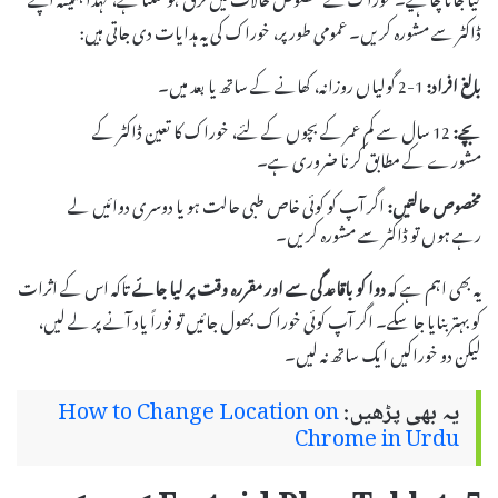
ڈاکٹر سے مشورہ کریں۔ عمومی طور پر، خوراک کی یہ ہدایات دی جاتی ہیں:
بالغ افراد:
1-2 گولیاں روزانہ، کھانے کے ساتھ یا بعد میں۔
بچے:
12 سال سے کم عمر کے بچوں کے لئے، خوراک کا تعین ڈاکٹر کے
مشورے کے مطابق کرنا ضروری ہے۔
مخصوص حالتیں:
اگر آپ کو کوئی خاص طبی حالت ہو یا دوسری دوائیں لے
رہے ہوں تو ڈاکٹر سے مشورہ کریں۔
یہ بھی اہم ہے کہ
دوا کو باقاعدگی سے اور مقررہ وقت پر لیا جائے
تاکہ اس کے اثرات
کو بہتر بنایا جا سکے۔ اگر آپ کوئی خوراک بھول جائیں تو فوراً یاد آنے پر لے لیں،
لیکن دو خوراکیں ایک ساتھ نہ لیں۔
یہ بھی پڑھیں:
How to Change Location on
Chrome in Urdu