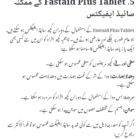
5. Fastaid Plus Tablet کے ممکنہ
سائیڈ ایفیکٹس
Fastaid Plus Tablet کے استعمال کے دوران کچھ سائیڈ ایفیکٹس ہو سکتے ہیں،
جو عام طور پر ہلکے اور عارضی ہوتے ہیں۔ تاہم، کچھ افراد کو ان میں سے کسی بھی
ایک یا زیادہ سائیڈ ایفیکٹس کا سامنا ہو سکتا ہے:
متلی اور قے:
کچھ مریضوں کو متلی محسوس ہو سکتی ہے۔
دھندلا بصارت:
دوا کے اثر کے تحت بصارت میں دھندلاہٹ محسوس ہو
سکتی ہے۔
سر درد:
اس دوا کے استعمال کے دوران کچھ افراد کو سر درد ہو سکتا ہے۔
سوجن:
جسم کے مختلف حصوں میں سوجن پیدا ہو سکتی ہے۔
اگر آپ کو مندرجہ ذیل میں سے کوئی شدید سائیڈ ایفیکٹ محسوس ہو تو فوراً ڈاکٹر سے
رجوع کریں: