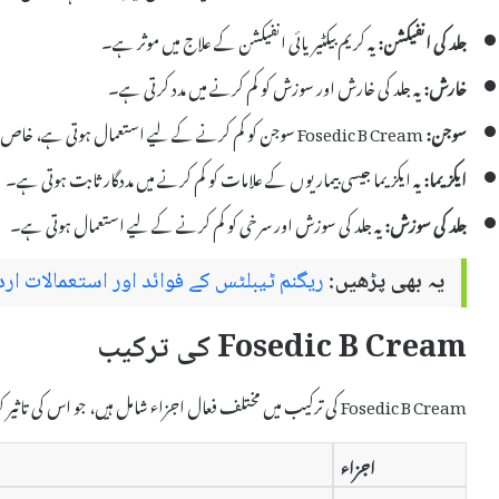
جلد کی انفیکشن:
یہ کریم بیکٹیریائی انفیکشن کے علاج میں موثر ہے۔
خارش:
یہ جلد کی خارش اور سوزش کو کم کرنے میں مدد کرتی ہے۔
سوجن:
Fosedic B Cream سوجن کو کم کرنے کے لیے استعمال ہوتی ہے، خاص طور پر جلد کی حساس جگہوں پر۔
ایکزیما:
یہ ایکزیما جیسی بیماریوں کے علامات کو کم کرنے میں مددگار ثابت ہوتی ہے۔
جلد کی سوزش:
یہ جلد کی سوزش اور سرخی کو کم کرنے کے لیے استعمال ہوتی ہے۔
یہ بھی پڑھیں:
ریگنم ٹیبلٹس کے فوائد اور استعمالات ارد
Fosedic B Cream کی ترکیب
Fosedic B Cream کی ترکیب میں مختلف فعال اجزاء شامل ہیں، جو اس کی تاثیر کو بڑھاتے ہیں۔ یہ اجزاء درج ذیل ہیں:
اجزاء