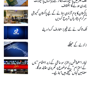
چوری ہونے کا انکشاف
پاکستان کا یوم آزادی منانے کے لیے پاکستان کمیونٹی
سرگرم، تیاریاں شروع کردیں
ٹک ٹاک نے نئے فیچرز متعارف کروا دیئے
زلزلے کے جھٹکے
نونار اسٹوڈنٹس رائٹرز سوسائٹی کے زیر اہتمام ’’ماں
کے احترام‘‘ کے موضوع پر تحریری مقابلہ ہو گا،
مضامین کہاں بھیجنے ہیں؟ جانیے۔