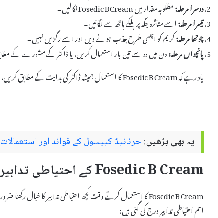
دوسرا مرحلہ:
مطلوبہ مقدار میں Fosedic B Cream نکالیں۔
تیسرا مرحلہ:
اسے متاثرہ جگہ پر ہلکے ہاتھ سے لگائیں۔
چوتھا مرحلہ:
کریم کو اچھی طرح جذب ہونے دیں اور اسے رگڑیں نہیں۔
پانچواں مرحلہ:
دن میں دو سے تین بار استعمال کریں، یا ڈاکٹر کے مشورے کے مطا
یاد رہے کہ Fosedic B Cream کا استعمال ہمیشہ ڈاکٹر کی ہدایت کے مطابق کریں، خاص طور پر بچوں اور حساس جلد والے افراد کے لیے۔
یہ بھی پڑھیں:
جرنائیڈ کیپسول کے فوائد اور استعمالات اردو میں ule
Fosedic B Cream کے احتیاطی تدابیر
Fosedic B Cream کا استعمال کرتے وقت کچھ احتیاطی تدابیر کا خیال رکھ
اہم احتیاطی تدابیر درج کی گئی ہیں: