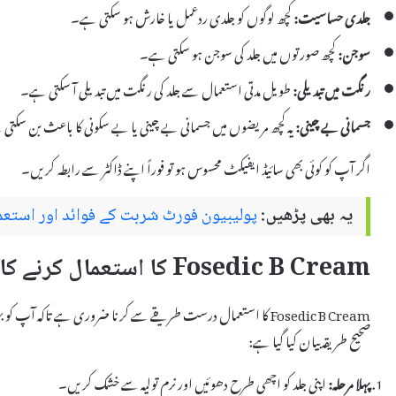
جلدی حساسیت:
کچھ لوگوں کو جلدی ردعمل یا خارش ہو سکتی ہے۔
سوجن:
کچھ صورتوں میں جلد کی سوجن ہو سکتی ہے۔
رنگت میں تبدیلی:
طویل مدتی استعمال سے جلد کی رنگت میں تبدیلی آ سکتی ہے۔
جسمانی بے چینی:
یہ کچھ مریضوں میں جسمانی بے چینی یا بے سکونی کا باعث بن سکتی
اگر آپ کو کوئی بھی سائیڈ ایفیکٹ محسوس ہو تو فوراً اپنے ڈاکٹر سے رابطہ کریں۔
یہ بھی پڑھیں:
پولیبیون فورٹ شربت کے فوائد اور استعما
Fosedic B Cream کا استعمال کرنے کا طریقہ
صحیح طریقہ بیان کیا گیا ہے:
پہلا مرحلہ:
اپنی جلد کو اچھی طرح دھوئیں اور نرم تولیہ سے خشک کریں۔