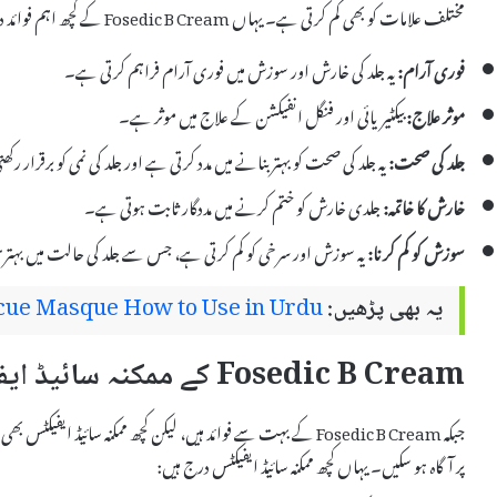
مختلف علامات کو بھی کم کرتی ہے۔ یہاں Fosedic B Cream کے کچھ اہم فوائد درج کیے گئے ہیں:
فوری آرام:
یہ جلد کی خارش اور سوزش میں فوری آرام فراہم کرتی ہے۔
موثر علاج:
بیکٹیریائی اور فنگل انفیکشن کے علاج میں موثر ہے۔
جلد کی صحت:
یہ جلد کی صحت کو بہتر بنانے میں مدد کرتی ہے اور جلد کی نمی کو برقرار ر
خارش کا خاتمہ:
جلدی خارش کو ختم کرنے میں مددگار ثابت ہوتی ہے۔
سوزش کو کم کرنا:
یہ سوزش اور سرخی کو کم کرتی ہے، جس سے جلد کی حالت میں بہت
یہ بھی پڑھیں:
cue Masque How to Use in Urdu
Fosedic B Cream کے ممکنہ سائیڈ ایفیکٹس
جبکہ Fosedic B Cream کے بہت سے فوائد ہیں، لیکن کچھ ممکنہ سائیڈ 
پر آگاہ ہو سکیں۔ یہاں کچھ ممکنہ سائیڈ ایفیکٹس درج ہیں: