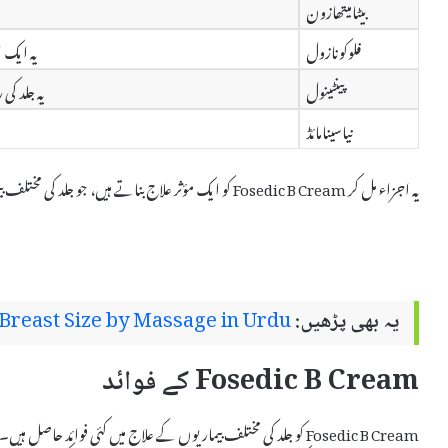
بیٹامیتھازون
فلوکونازول
یہ ایک 
پینٹینول
یہ جلد کی
نیاسینامائڈ
یہ اجزاء مل کر Fosedic B Cream کو ایک مؤثر علاج بناتے ہیں، جو جلد کی مختلف بیماریوں کے علاج میں مددگار ثابت ہوتا ہے۔
یہ بھی پڑھیں:
Breast Size by Massage in Urdu
Fosedic B Cream کے فوائد
Fosedic B Cream کو جلد کی مختلف بیماریوں کے علاج میں کئی فوائد