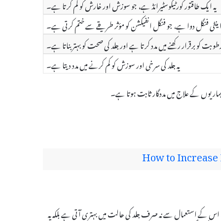
یہ ایک طاقتور کورٹیکوسٹیرائڈ ہے، جو سوزش اور خارش کو کم کرتا ہے۔
اینٹی فنگل دوا ہے، جو فنگل انفیکشن کو مؤثر طریقے سے ختم کرتی ہے۔
 رطوبت کو برقرار رکھنے میں مدد کرتا ہے اور جلد کی صحت کو بہتر بناتا ہے۔
یہ جلد کی سرخی اور سوزش کو کم کرنے میں مدد دیتا ہے۔
How to Increase 
 حاصل ہیں۔ اس کے استعمال سے نہ صرف جلد کی حالت میں بہتری آتی ہے بلکہ یہ