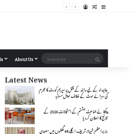
Log In
Random Article
Sidebar
Search
ls
About Us
for
Latest News
جائیداد کے لیے والد کے قتل پر سپریم کورٹ کا مجرم
کی سزائے موت کے خلاف اپیل مسترد
پیکٹا نے جماعت ہشتم کے امتحانات 2026 کے
نتائج کا اعلان کر دیا
وزیراعظم شہباز شریف اگلے 48 گھنٹوں میں سعودی