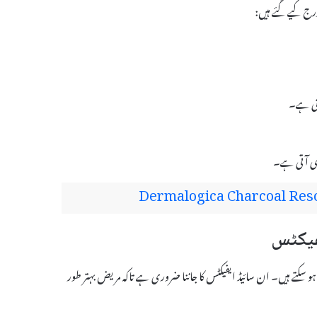
کھتی ہے۔
ری آتی ہے۔
Dermalogica Charcoal Res
ایفیکٹس بھی ہو سکتے ہیں۔ ان سائیڈ ایفیکٹس کا جاننا ضروری ہے تاکہ مریض بہتر طور