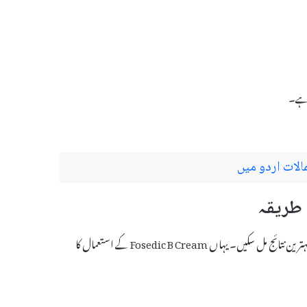
 ہے۔
لات اردو میں
Fosedic B Cream کا استعمال درست طریقے سے کرنا ضروری ہے تاکہ آپ کو بہترین نتائج مل سکیں۔ یہاں Fosedic B Cream کے استعمال کا