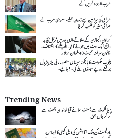
عرب کا دورہ کریں گے
عراق کی سرزمین سے ڈرون حملے، سعودی عرب نے
عراقی سفیر کو طلب کر لیا
کراچی، کیماڑی کے علاقے ماڑی پور میں ٹرٹل بیچ پر
واقع ایک ہٹ میں جوئے کا بڑا اڈہ چلنے کا انکشاف،
خاتون سرغنہ سمیت 40 ملزمان گرفتار
پنجاب حکومت کا بائیکرز سبسڈی منصوبہ، فی لیٹر پیٹرول
پر کتنے روپے سبسڈی ملے گی۔؟ جانیے۔
Trending News
سیالکوٹ سے بسنت منانے آیا نوجوان چھت سے
گر کر جاں بحق
پارلیمنٹ کی پبلک اکاؤنٹس کی ذیلی کمیٹی کا اجلاس،
ملک بھر میں پاسپورٹ دفاتر سے ہزاروں پاسپورٹ