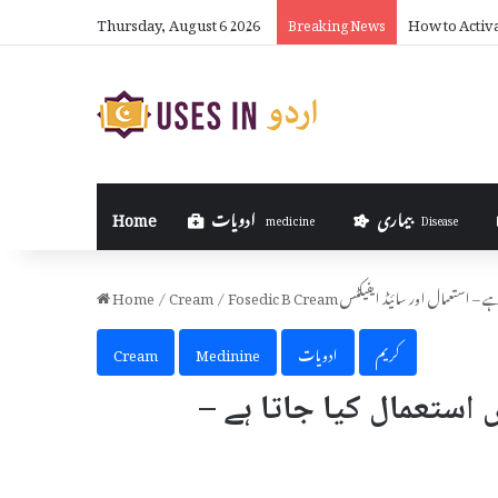
Thursday, August 6 2026
How to Activ
Breaking News
بیماری
ادویات
Home
medicine
Disease
کیا جاتا ہے – استعمال اور سائیڈ ایفیکٹس
/
Cream
/
Home
کریم
ادویات
Medinine
Cream
ے اور کیوں استعمال کیا جاتا ہے –