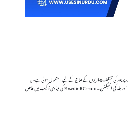
 خاص طور پر جلد کی مختلف بیماریوں کے علاج کے لیے استعمال ہوتی ہے۔ یہ
کریم مختلف بیماریوں کی علامات کو کم کرنے میں مدد دیتی ہے، جیسے کہ خارش، سوجن، اور جلد کی انفیکشن۔ Fosedic B Cream کی بنیادی ترکیب میں خاص