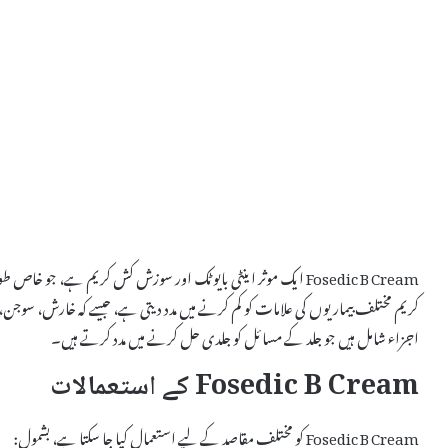
Fosedic B Cream ایک موثر اینٹی بایوٹک اور سوزش کش کریم ہے، جو
اجزاء شامل ہیں جو جلد کے مسائل کو جلدی حل کرنے میں مدد کرتے ہیں۔
Fosedic B Cream کے استعمالات
Fosedic B Cream کو مختلف مقاصد کے لیے استعمال کیا جا سکتا ہے، بشمول: