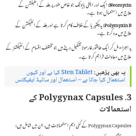
Neomycin:
ایک اور اینٹی بایوٹک جو خاص طور پر جلد کے انفیکشن کے
علاج میں استعمال ہوتا ہے۔
Polymyxin B:
یہ بیکٹیریا کے خلاف کام کرتا ہے اور جلد کے انفیکشن کے
علاج میں مدد کرتا ہے۔
یہ اجزاء مل کر ایک طاقتور فارمولا تشکیل دیتے ہیں جو مختلف اقسام کے انفیکشنز کے
علاج میں معاونت فراہم کرتا ہے۔
یہ بھی پڑھیں:
Sten Tablet کیا ہے اور کیوں
استعمال کیا جاتا ہے – استعمال اور سائیڈ ایفیکٹس
3. Polygynax Capsules کے
استعمالات
Polygynax Capsules کے کئی اہم استعمالات ہیں، جن میں شامل ہیں: