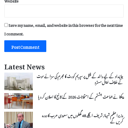
Website
Save my name, email, and website in this browser for the next time
I comment.
Latest News
جائیداد کے لیے والد کے قتل پر سپریم کورٹ کا مجرم کی سزائے موت
کے خلاف اپیل مسترد
پیکٹا نے جماعت ہشتم کے امتحانات 2026 کے نتائج کا اعلان کر دیا
وزیراعظم شہباز شریف اگلے 48 گھنٹوں میں سعودی عرب کا دورہ
کریں گے