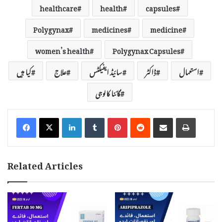
healthcare
health
capsules
Polygynax
medicines
medicine
women’s health
Polygynax Capsules
استعمال
ڈاکٹر
سائیڈ ایفیکٹس
علاج
کیا ہیں
گائنا کالوجی
LinkedIn
Tumblr
Pinterest
Reddit
Share via Email
Print
Related Articles