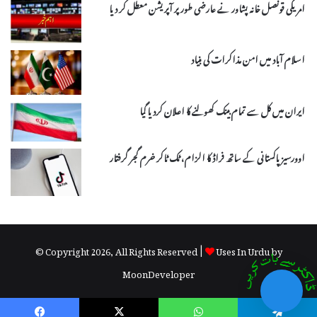
امریکی قونصل خانہ پشاور نے عارضی طور پر آپریشن معطل کر دیا
اسلام آباد میں امن مذاکرات کی بنیاد
ایران میں کل سے تمام بینک کھولنے کا اعلان کردیا گیا
اوورسیز پاکستانی کے ساتھ فراڈ کا الزام، ٹک ٹاکر خرم گجر گرفتار
© Copyright 2026, All Rights Reserved |
Uses In Urdu by
MoonDeveloper