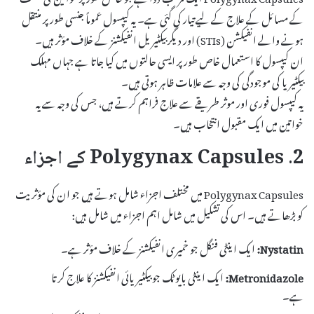
کے مسائل کے علاج کے لیے تیار کی گئی ہے۔ یہ کیپسول عموماً جنسی طور پر منتقل
ہونے والے انفیکشن (STIs) اور دیگر بیکٹیریل انفیکشنز کے خلاف مؤثر ہیں۔
ان کیپسول کا استعمال خاص طور پر ایسی حالتوں میں کیا جاتا ہے جہاں مہلک
بیکٹیریا کی موجودگی کی وجہ سے علامات ظاہر ہوتی ہیں۔
یہ کیپسول فوری اور موثر طریقے سے علاج فراہم کرتے ہیں، جس کی وجہ سے یہ
خواتین میں ایک مقبول انتخاب ہیں۔
2. Polygynax Capsules کے اجزاء
Polygynax Capsules میں مختلف اجزاء شامل ہوتے ہیں جو ان کی مؤثریت
کو بڑھاتے ہیں۔ اس کی تشکیل میں شامل اہم اجزاء میں شامل ہیں:
Nystatin:
ایک اینٹی فنگل جو خمیری انفیکشنز کے خلاف مؤثر ہے۔
Metronidazole:
ایک اینٹی بایوٹک جو بیکٹیریائی انفیکشنز کا علاج کرتا
ہے۔