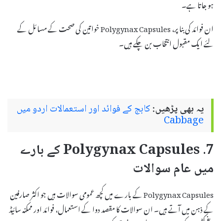
ہو جاتا ہے۔
ان فوائد کی بنا پر، Polygynax Capsules خواتین کی صحت کے مسائل کے
لئے ایک مقبول انتخاب بن چکے ہیں۔
یہ بھی پڑھیں:
کابج کے فوائد اور استعمالات اردو میں
Cabbage
7. Polygynax Capsules کے بارے
میں عام سوالات
Polygynax Capsules کے بارے میں کچھ عمومی سوالات ہیں جو اکثر صارفین
کے ذہن میں آتے ہیں۔ ان سوالات کا مقصد دوا کے استعمال، فوائد اور ممکنہ سائیڈ