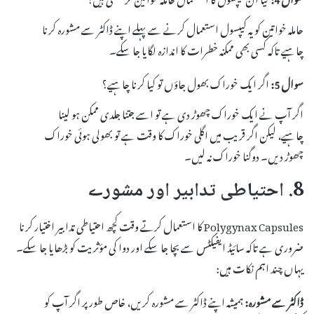
حاملہ خواتین کو یہ کیپسول استعمال کرنے سے پہلے اپنے ڈاکٹر سے مشورہ کرنا
چاہیے تاکہ کسی بھی ممکنہ خطرات کا اندازہ لگایا جا سکے۔
سوال 5:
اگر ایک خوراک بھول جاؤں تو کیا کرنا چاہیے؟
اگر آپ نے ایک خوراک چھوڑ دی ہے تو اسے جتنا جلدی ممکن ہو لینا
چاہیے، لیکن اگر قریب میں اگلی خوراک کا وقت ہے تو بھولی ہوئی خوراک
چھوڑ دیں۔ دوگنا خوراک نہ لیں۔
8. احتیاطی تدابیر اور مشورے
Polygynax Capsules کا استعمال کرتے وقت کچھ احتیاطی تدابیر اختیار کرنا
ضروری ہے تاکہ سائیڈ ایفیکٹس سے بچا جا سکے اور دوا کی مؤثریت کو بڑھایا جا سکے۔
یہاں چند اہم نکات ہیں:
ڈاکٹر سے مشورہ:
ہمیشہ اپنے ڈاکٹر سے مشورہ کریں، خاص طور پر اگر آپ کو