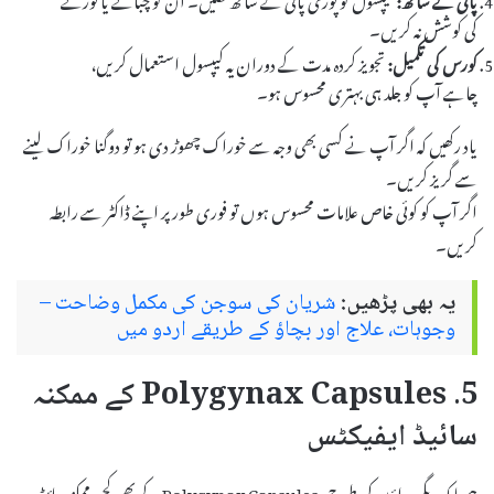
کی کوشش نہ کریں۔
کورس کی تکمیل:
تجویز کردہ مدت کے دوران یہ کیپسول استعمال کریں،
چاہے آپ کو جلد ہی بہتری محسوس ہو۔
یاد رکھیں کہ اگر آپ نے کسی بھی وجہ سے خوراک چھوڑ دی ہو تو دوگنا خوراک لینے
سے گریز کریں۔
اگر آپ کو کوئی خاص علامات محسوس ہوں تو فوری طور پر اپنے ڈاکٹر سے رابطہ
کریں۔
یہ بھی پڑھیں:
شریان کی سوجن کی مکمل وضاحت –
وجوہات، علاج اور بچاؤ کے طریقے اردو میں
5. Polygynax Capsules کے ممکنہ
سائیڈ ایفیکٹس
جیسا کہ دیگر دواؤں کی طرح، Polygynax Capsules کے بھی کچھ ممکنہ سائیڈ