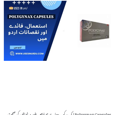
Polygynax Capsules ایک مرکب دوا ہے جو خاص طور پر خواتین کی صحت