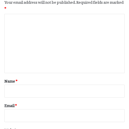
Your email address will not be published.
Required fields are marked
*
C
o
m
m
e
n
t
*
Name
*
Email
*