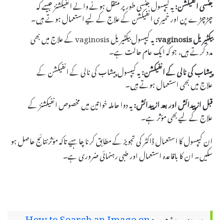
جنسی انفیکشن:
یہ کیپسول جنسی طور پر منتقل ہونے والے انفیکشنز جیسے کہ
چڑچڑے پن اور خمیری انفیکشن کے علاج کے لیے استعمال ہوتے ہیں۔
بیکٹیریل vaginosis:
یہ کیپسول بیکٹیریل vaginosis کے علاج میں بھی
مدد کرتے ہیں، جو کہ ایک عام حالت ہے۔
پیشاب کی نالی کے انفیکشن:
یہ کیپسول پیشاب کی نالی کے انفیکشن کے
علاج میں بھی استعمال ہوتے ہیں۔
قبل از پیدائش اور بعد از پیدائش:
یہ دوا حاملہ خواتین میں مخصوص انفیکشنز کے
علاج کے لیے بھی مؤثر ہے۔
ان کیپسول کا استعمال ڈاکٹر کی تجویز کے مطابق کرنا چاہیے تاکہ مؤثر نتائج حاصل ہو
سکیں۔ ان کا باقاعدہ استعمال اور طبی رہنمائی ضروری ہے۔