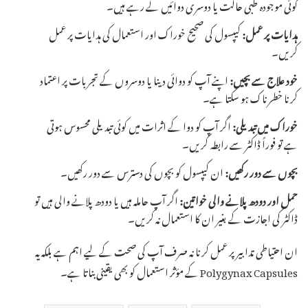
کوئی موجودہ طبی حالت یا دوسری دوائیں لے رہے ہیں۔
ہدایات پر عمل:
کیپسول کی صحیح خوراک اور استعمال کی ہدایات پر عمل
کریں۔
خود علاج سے بچیں:
اپنے آپ کو دوائی دینا یا دوسروں کے تجربات پر اعتماد
کرنا خطرناک ہو سکتا ہے۔
خوراک میں تبدیلی:
اگر آپ کو دوا کے اثرات میں کوئی تبدیلی محسوس ہوتی
ہے تو فوراً ڈاکٹر سے رابطہ کریں۔
بچوں سے دور رکھیں:
ان کیپسول کو بچوں کی دسترس سے دور رکھیں۔
حمل اور دودھ پلانے والی خواتین:
اگر آپ حاملہ ہیں یا دودھ پلانے والی ہیں تو
ڈاکٹر کی اجازت کے بغیر ان کا استعمال نہ کریں۔
ان احتیاطی تدابیر پر عمل کرنا نہ صرف آپ کی صحت کے لیے اہم ہے بلکہ یہ
Polygynax Capsules کے مؤثر استعمال کو بھی یقینی بناتا ہے۔