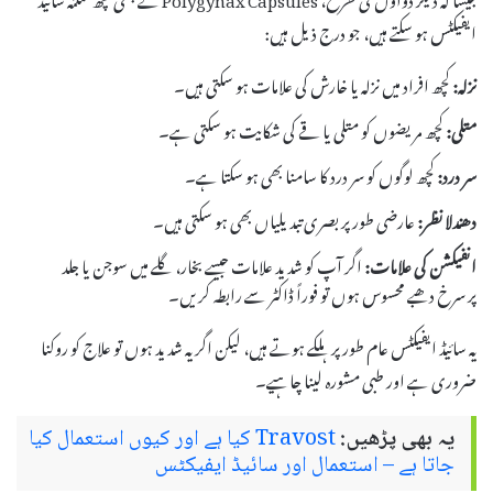
ایفیکٹس ہو سکتے ہیں، جو درج ذیل ہیں:
نزلہ:
کچھ افراد میں نزلہ یا خارش کی علامات ہو سکتی ہیں۔
متلی:
کچھ مریضوں کو متلی یا قے کی شکایت ہو سکتی ہے۔
سر درد:
کچھ لوگوں کو سر درد کا سامنا بھی ہو سکتا ہے۔
دھندلا نظر:
عارضی طور پر بصری تبدیلیاں بھی ہو سکتی ہیں۔
انفیکشن کی علامات:
اگر آپ کو شدید علامات جیسے بخار، گلے میں سوجن یا جلد
پر سرخ دھبے محسوس ہوں تو فوراً ڈاکٹر سے رابطہ کریں۔
یہ سائیڈ ایفیکٹس عام طور پر ہلکے ہوتے ہیں، لیکن اگر یہ شدید ہوں تو علاج کو روکنا
ضروری ہے اور طبی مشورہ لینا چاہیے۔
یہ بھی پڑھیں:
Travost کیا ہے اور کیوں استعمال کیا
جاتا ہے – استعمال اور سائیڈ ایفیکٹس