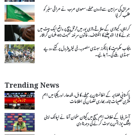
عراق کی سرزمین سے ڈرون حملے، سعودی عرب نے عراقی سفیر کو
طلب کر لیا
کراچی، کیماڑی کے علاقے ماڑی پور میں ٹرٹل بیچ پر واقع ایک ہٹ میں
جوئے کا بڑا اڈہ چلنے کا انکشاف، خاتون سرغنہ سمیت 40 ملزمان گرفتار
پنجاب حکومت کا بائیکرز سبسڈی منصوبہ، فی لیٹر پیٹرول پر کتنے روپے
سبسڈی ملے گی۔؟ جانیے۔
Trending News
پاکستانی فضائیہ کے افغانستان پر حملے، کابل، قندھار اور پکتیا میں اہم
ملٹری تنصیبات تباہ، بھاری نقصان کی اطلاعات
آسٹریلیا کے خلاف اہم میچ میں کپتان سلمان آغا نے اچانک اپنی
بیٹنگ پوزیشن پرموٹ کرنے کی وجہ بتا دی