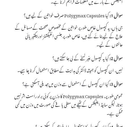
ایفیکٹس کے بارے میں معلومات فراہم کرنا ہے۔
سوال 1:
کیا Polygynax Capsules صرف خواتین کے لیے ہیں؟
جی ہاں، یہ کیپسول خاص طور پر خواتین کے مخصوص صحت کے مسائل کے
علاج کے لیے بنائے گئے ہیں، خاص طور پر جنسی انفیکشنز اور بیکٹیریائی
حالتوں کے لیے۔
سوال 2:
کیا یہ کیپسول بغیر نسخے کے لی جا سکتے ہیں؟
نہیں، ان کیپسول کو ہمیشہ ڈاکٹر کی ہدایت کے مطابق استعمال کرنا چاہیے۔
سوال 3:
کیا ان کیپسول کے استعمال سے وزن میں تبدیلی آسکتی ہے؟
عمومی طور پر، Polygynax Capsules کا وزن پر کوئی براہ راست اثر نہیں
ہوتا، لیکن سائیڈ ایفیکٹس کے نتیجے میں متلی یا قے کی صورت میں وزن میں کمی
ممکن ہے۔
سوال 4:
کیا ان کیپسول کا استعمال حاملہ خواتین کر سکتی ہیں؟