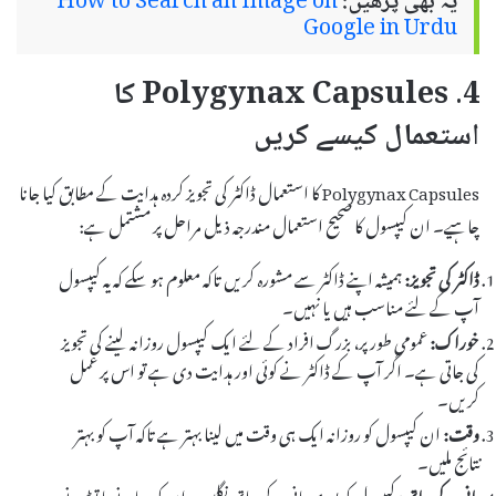
یہ بھی پڑھیں:
How to Search an Image on
Google in Urdu
4. Polygynax Capsules کا
استعمال کیسے کریں
Polygynax Capsules کا استعمال ڈاکٹر کی تجویز کردہ ہدایت کے مطابق کیا جانا
چاہیے۔ ان کیپسول کا صحیح استعمال مندرجہ ذیل مراحل پر مشتمل ہے:
ڈاکٹر کی تجویز:
ہمیشہ اپنے ڈاکٹر سے مشورہ کریں تاکہ معلوم ہو سکے کہ یہ کیپسول
آپ کے لئے مناسب ہیں یا نہیں۔
خوراک:
عمومی طور پر، بزرگ افراد کے لئے ایک کیپسول روزانہ لینے کی تجویز
کی جاتی ہے۔ اگر آپ کے ڈاکٹر نے کوئی اور ہدایت دی ہے تو اس پر عمل
کریں۔
وقت:
ان کیپسول کو روزانہ ایک ہی وقت میں لینا بہتر ہے تاکہ آپ کو بہتر
نتائج ملیں۔
پانی کے ساتھ:
کیپسول کو پوری پانی کے ساتھ نگلیں۔ ان کو چبانے یا توڑنے