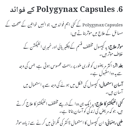
6. Polygynax Capsules کے فوائد
Polygynax Capsules کے کئی اہم فوائد ہیں، جو انہیں خواتین کے صحت کے
مسائل کے علاج میں مؤثر بناتے ہیں:
موثر علاج:
یہ کیپسول مختلف قسم کے بیکٹیریائی اور خمیری انفیکشن کے
خلاف مؤثر ہیں۔
جلد اثر:
اکثر مریضوں کو فوری طور پر راحت محسوس ہوتی ہے، جس کی وجہ
سے یہ دوا مقبول ہے۔
آسان استعمال:
کیپسول کی شکل میں ہونے کی وجہ سے یہ استعمال میں
آسان ہیں۔
کئی انفیکشنز کا علاج:
یہ ایک ہی دوا کے ذریعے مختلف انفیکشنز کا علاج کرتے
ہیں، جو کہ مریض کی زندگی کو آسان بناتا ہے۔
طبی رہنمائی:
ان کیپسول کا استعمال ڈاکٹر کی نگرانی میں کرنے سے زیادہ موثر