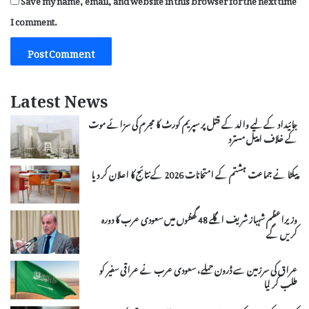
I comment.
Latest News
جائیداد کے لیے والد کے قتل پر سپریم کورٹ کا مجرم کی سزائے موت
کے خلاف اپیل مسترد
پیکٹا نے جماعت ہشتم کے امتحانات 2026 کے نتائج کا اعلان کر دیا
وزیراعظم شہباز شریف اگلے 48 گھنٹوں میں سعودی عرب کا دورہ
کریں گے
عراق کی سرزمین سے ڈرون حملے، سعودی عرب نے عراقی سفیر کو
طلب کر لیا