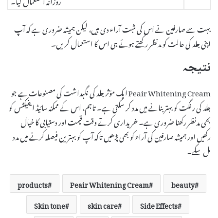
بہت سے صارفین نے اس کی مثبت آراء دی ہیں، لیکن ہمیشہ ضروری ہے کہ آپ
اپنی جلد کی حالت کو مدنظر رکھتے ہوئے ہی اس کا استعمال کریں۔
نتیجہ
Peair Whitening Cream ایک مؤثر جلد کی نگہداشت کی مصنوعات ہے جو
جلد کی رنگت کو بہتر بنانے میں مدد کر سکتی ہے۔ تاہم، اس کے ممکنہ سائیڈ ایفیکٹس کو
بھی مدنظر رکھنا ضروری ہے۔ خریداری کرتے وقت قیمت اور دستیابی کا خیال
رکھیں اور ہمیشہ صارفین کی آراء کو بھی پڑھیں تاکہ آپ کو بہترین فیصلہ کرنے میں مدد
مل سکے۔
products
Peair Whitening Cream
beauty
Skin tone
skin care
Side Effects