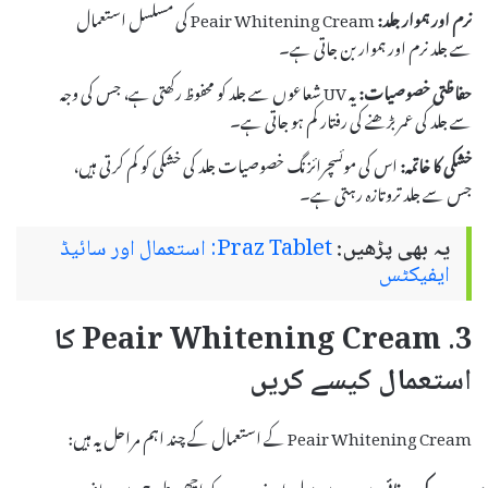
نرم اور ہموار جلد:
Peair Whitening Cream کی مسلسل استعمال
سے جلد نرم اور ہموار بن جاتی ہے۔
حفاظتی خصوصیات:
یہ UV شعاعوں سے جلد کو محفوظ رکھتی ہے، جس کی وجہ
سے جلد کی عمر بڑھنے کی رفتار کم ہو جاتی ہے۔
خشکی کا خاتمہ:
اس کی موئسچرائزنگ خصوصیات جلد کی خشکی کو کم کرتی ہیں،
جس سے جلد تروتازہ رہتی ہے۔
یہ بھی پڑھیں:
Praz Tablet: استعمال اور سائیڈ
ایفیکٹس
3. Peair Whitening Cream کا
استعمال کیسے کریں
Peair Whitening Cream کے استعمال کے چند اہم مراحل یہ ہیں:
چہرے کی صفائی:
سب سے پہلے، اپنے چہرے کو اچھی طرح سے صاف