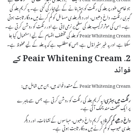
جو خاص طور پر جلد کی رنگت کو بہتر بنانے کے لیے تیار کی گئی ہے۔ یہ کریم جلد کی
گہری رنگت، داغ دھبوں، اور دیگر جلدی مسائل کو کم کرنے میں مددگار ثابت ہوتی
ہے۔ اس کی موثر ترکیب جلد کی سطح پر نرمی لاتی ہے اور رنگت کو روشن کرتی ہے۔
Peair Whitening Cream کو جلد کی مختلف اقسام کے لیے استعمال کیا جا
سکتا ہے، اور یہ غیر سٹیرائڈل ہے، جس کا مطلب ہے کہ یہ جلد کے لیے محفوظ ہے۔
2. Peair Whitening Cream کے
فوائد
Peair Whitening Cream کے متعدد فوائد ہیں، جن میں شامل ہیں:
رنگت میں بہتری:
یہ کریم جلد کی رنگت کو روشن کرتی ہے، جس سے چہرے
پر ایک صحت مند چمک آتی ہے۔
داغ دھبے کم کرنا:
یہ کریم داغ دھبوں، مہاسوں کے نشانات، اور دیگر
جلدی عیوب کو کم کرنے میں مددگار ثابت ہوتی ہے۔