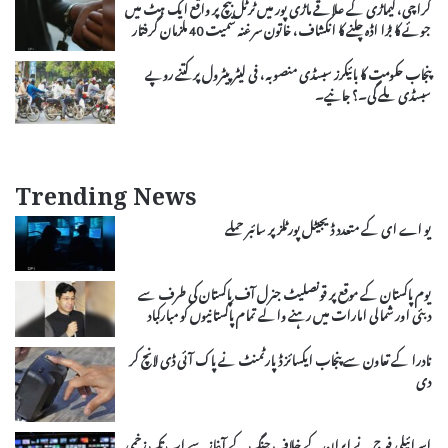
کراچی، کیماڑی کے علاقے ماڑی پور میں ٹرٹل بیچ پر واقع ایک ہٹ میں
جوئے کا بڑا اڈہ چلنے کا انکشاف، خاتون سرغنہ سمیت 40 ملزمان گرفتار
پنجاب حکومت کا بائیکرز سبسڈی منصوبہ، فی لیٹر پیٹرول پر کتنے روپے
سبسڈی ملے گی۔؟ جانیے۔
Trending News
یو اے ای کے متعدد ڈیجیٹل پورٹلز پر سائبر حملے
یوم پاکستان کے موقع پر قونصلیٹ جنرل آف پاکستان کی طرف سے
دبئی اور شمالی امارات میں رہنے والے تمام پاکستانیوں کو مبارکباد
نادرا کے تعاون سے پنجاب ایکسائز ڈپارٹمنٹ نے پاک آئی ڈی لانچ کر
دی
اسرائیلی فوج نے ایران کے خلاف جنگ کے آغاز سے اب تک زخمی