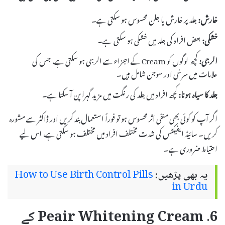
خارش:
جلد پر خارش یا جلن محسوس ہو سکتی ہے۔
خشکی:
بعض افراد کی جلد میں خشکی ہو سکتی ہے۔
الرجی:
کچھ لوگوں کو Cream کے اجزاء سے الرجی ہو سکتی ہے، جس کی
علامات میں سرخی اور سوجن شامل ہیں۔
جلد کا سیاہ ہونا:
کچھ افراد میں جلد کی رنگت میں مزید گہرا پن آ سکتا ہے۔
اگر آپ کو کوئی بھی منفی اثر محسوس ہو تو فوراً استعمال بند کریں اور ڈاکٹر سے مشورہ
کریں۔ سائیڈ ایفیکٹس کی شدت مختلف افراد میں مختلف ہو سکتی ہے، اس لیے
احتیاط ضروری ہے۔
یہ بھی پڑھیں:
How to Use Birth Control Pills
in Urdu
6. Peair Whitening Cream کے