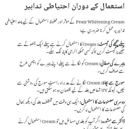
استعمال کے دوران احتیاطی تدابیر
Peair Whitening Cream کے مؤثر اور محفوظ استعمال کے لیے چند احتیاطی
تدابیر پر عمل کرنا ضروری ہے:
پہلے پیچھے کی ٹیسٹ:
Cream کا استعمال کرنے سے پہلے ایک چھوٹے سے
حصے پر ٹیسٹ کریں تاکہ کسی ممکنہ الرجی کا پتہ لگ سکے۔
چہرے کی صفائی:
Cream کو لگانے سے پہلے اپنے چہرے کو اچھی طرح
سے صاف کریں۔
سورج سے بچاؤ:
Cream لگانے کے بعد براہ راست سورج کی روشنی سے
بچیں، کیونکہ UV شعاعیں جلد کے لیے نقصان دہ ہو سکتی ہیں۔
دوسری مصنوعات کا استعمال:
ایک ہی وقت میں مختلف جلد کی دیکھ بھال
کی مصنوعات کا استعمال نہ کریں۔
ڈاکٹر سے مشورہ:
اگر آپ کو جلدی مسائل ہیں تو Cream استعمال کرنے
سے پہلے ڈاکٹر سے مشورہ کریں۔