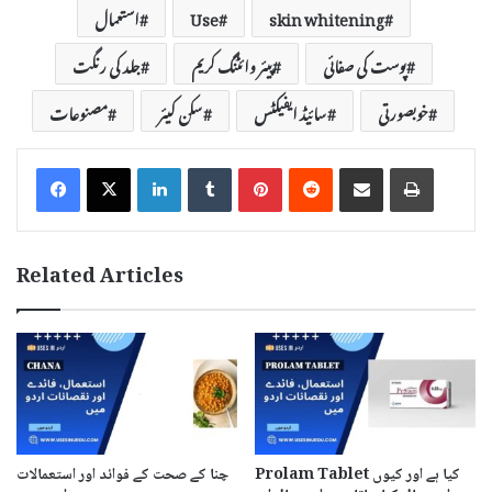
skin whitening
Use
استعمال
پوست کی صفائی
پیئر وائٹنگ کریم
جلد کی رنگت
خوبصورتی
سائیڈ ایفیکٹس
سکن کیئر
مصنوعات
LinkedIn
Tumblr
Pinterest
Reddit
Share via Email
Print
Related Articles
Prolam Tablet کیا ہے اور کیوں
چنا کے صحت کے فوائد اور استعمالات