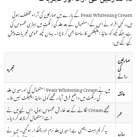
Peair Whitening Cream کے بارے میں صارفین کی آراء مختلف ہوتی
ہیں۔ کئی افراد نے اس کے استعمال کے بعد جلد کی رنگت میں بہتری محسوس کی
ہے، جبکہ کچھ کو سائیڈ ایفیکٹس کا سامنا بھی کرنا پڑا۔ یہاں کچھ عمومی تجربات پیش
کیے گئے ہیں:
صارفین
کی
تجربہ
رائے
میں نے Peair Whitening Cream استعمال کی اور میری جلد
عائشہ
کی رنگت میں واضح فرق آیا۔ مجھے کوئی سائیڈ ایفیکٹ نہیں ملا۔
مجھے Cream لگانے کے بعد خارش محسوس ہوئی، اس لیے میں نے
عمر
اسے استعمال کرنا بند کر دیا۔
یہ کریم بہت اچھی ہے! میری جلد نرم اور چمکدار ہوگئی۔ میں نے
سارہ
روزانہ استعمال کیا۔