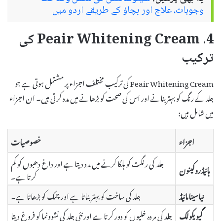
وجوہات، علاج اور بچاؤ کے طریقے اردو میں
4. Peair Whitening Cream کی
ترکیب
Peair Whitening Cream کی ترکیب مختلف اجزاء پر مشتمل ہوتی ہے جو
جلد کے رنگ کو بہتر بنانے اور اس کی صحت کو بڑھانے میں مدد کرتی ہیں۔ ان اجزاء
میں شامل ہیں:
اجزاء
خصوصیات
جلد کی رنگت کو ہلکا کرنے میں مدد دیتا ہے اور داغ دھبوں کو کم
ہائیڈروکینون
کرتا ہے۔
نیاسینامائیڈ
جلد کی ساخت کو بہتر بناتا ہے اور چمک کو بڑھاتا ہے۔
گیویکولک
جلد کی مردہ خلیوں کو دور کرتا ہے اور نئی جلد کی نشوونما کو فروغ دیتا