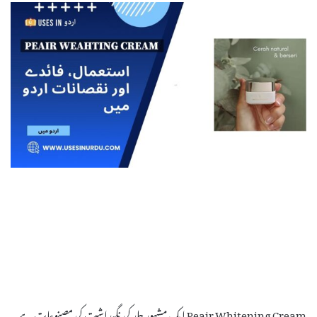
Peair Whitening Cream ایک مشہور جلد کی نگہداشت کی مصنوعات ہے