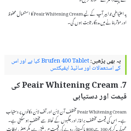
یہ احتیاطی تدابیر آپ کے لیے Peair Whitening Cream کا استعمال محفوظ
اور مؤثر بنانے میں مددگار ثابت ہوں گی۔
یہ بھی پڑھیں:
Brufen 400 Tablet کیا ہے اور اس
کے استعمالات اور سائیڈ ایفیکٹس
7. Peair Whitening Cream کی
قیمت اور دستیابی
Peair Whitening Cream مختلف آن لائن اور آف لائن دکانوں پر دستیاب
ہے۔ اس کی قیمت مختلف برانڈز اور جگہوں کے لحاظ سے مختلف ہو سکتی ہے۔
عموماً، یہ کریم 300 سے 800 پاکستانی روپے کی قیمت میں ملتی ہے، مگر بعض اوقات