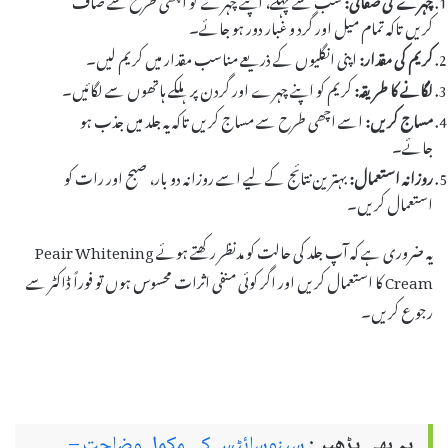
کریں تاکہ تمام میل اور گرد و غبار دور ہو جائے۔
کریم کی مقدار:
اپنی انگلیوں کے ذریعے مناسب مقدار میں کریم لیں۔
لگانے کا طریقہ:
کریم کو اپنے چہرے اور گردن پر ہلکے ہاتھوں سے لگائیں۔
مساج کریں:
اسے اچھی طرح سے مساج کریں تاکہ یہ جلد میں جذب ہو
جائے۔
روزانہ استعمال:
بہترین نتائج کے لیے اسے روزانہ دو بار، صبح اور رات کو
استعمال کریں۔
یہ ضروری ہے کہ آپ جلد کی حالت کو مدنظر رکھتے ہوئے Peair Whitening
Cream کا استعمال کریں اور اگر کوئی منفی اثرات محسوس ہوں تو فوراً ڈاکٹر سے
رجوع کریں۔
یہ بھی پڑھیں:
سینوسائٹس کی مکمل وضاحت –