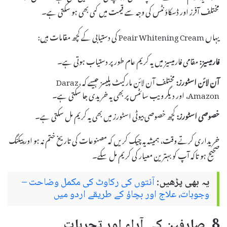
مختلف آفرز اور ڈسکاؤنٹس کی وجہ سے قیمت میں کمی بھی ہو سکتی ہے۔
یہاں Peair Whitening Cream کی دستیابی کے کچھ مقامات ہیں:
فارمیسیز:
مقامی فارمیسیز میں یہ کریم عام طور پر دستیاب ہوتی ہے۔
آن لائن اسٹورز:
مختلف آن لائن مارکیٹ پلیسز جیسے کہ Daraz،
Amazon، اور دیگر ویب سائٹس پر بھی یہ خریدی جا سکتی ہے۔
خصوصی اسٹورز:
کچھ خصوصی بیوٹی اسٹورز میں بھی یہ کریم مل سکتی ہے۔
خریداری کرتے وقت، ہمیشہ یہ چیک کریں کہ مصنوعات کی تاریخ ختم نہ ہو اور پیکنگ
صحیح ہو تاکہ آپ کو بہترین معیار کی کریم مل سکے۔
یہ بھی پڑھیں:
آنتوں کی رکاوٹ کی مکمل وضاحت –
وجوہات، علاج اور بچاؤ کے طریقے اردو میں
8. صارفین کی آراء اور تجربات