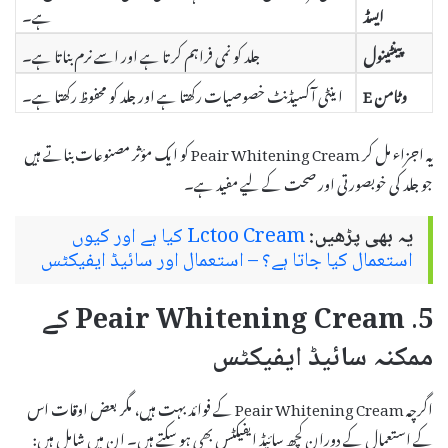
ایسڈ
ہے۔
پینٹینول
جلد کو نمی فراہم کرتا ہے اور اسے نرم بناتا ہے۔
وٹامن E
اینٹی آکسیڈنٹ خصوصیات رکھتا ہے اور جلد کو محفوظ رکھتا ہے۔
یہ اجزاء مل کر Peair Whitening Cream کو ایک مؤثر مصنوعات بناتے ہیں
جو جلد کی خوبصورتی اور صحت کے لیے مفید ہے۔
یہ بھی پڑھیں:
Lctoo Cream کیا ہے اور کیوں
استعمال کیا جاتا ہے؟ – استعمال اور سائیڈ ایفیکٹس
5. Peair Whitening Cream کے
ممکنہ سائیڈ ایفیکٹس
اگرچہ Peair Whitening Cream کے فوائد بہت ہیں، مگر بعض اوقات اس
کے استعمال کے دوران کچھ سائیڈ ایفیکٹس بھی ہو سکتے ہیں۔ ان میں شامل ہیں: