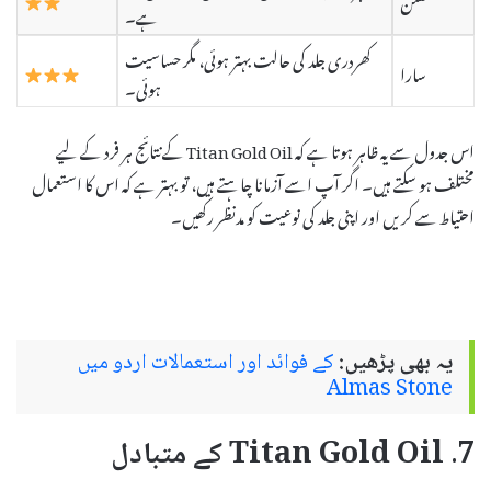
ہے۔
کھردری جلد کی حالت بہتر ہوئی، مگر حساسیت
سارا
ہوئی۔
اس جدول سے یہ ظاہر ہوتا ہے کہ Titan Gold Oil کے نتائج ہر فرد کے لیے
مختلف ہو سکتے ہیں۔ اگر آپ اسے آزمانا چاہتے ہیں، تو بہتر ہے کہ اس کا استعمال
احتیاط سے کریں اور اپنی جلد کی نوعیت کو مدنظر رکھیں۔
یہ بھی پڑھیں:
کے فوائد اور استعمالات اردو میں
Almas Stone
7. Titan Gold Oil کے متبادل