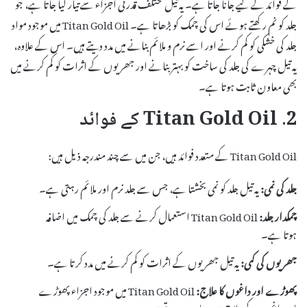
کے فوائد کے لیے جانا جاتا ہے۔ یہ تیل مختلف قدرتی اجزاء سے تیار کیا جاتا ہے، جو
جلد کو نم رکھتے ہوئے اس کی چمک کو بڑھاتا ہے۔ Titan Gold Oil میں موجود مواد
جلد کی خشکی کو کم کرنے اور اسے نرم و ملائم بنانے میں مدد دیتے ہیں۔ اس کے علاوہ،
یہ تیل چہرے کی جلد کی ساخت کو بہتر بنانے اور جھریوں کے اثرات کو کم کرنے میں
بھی معاون ثابت ہوتا ہے۔
2. Titan Gold Oil کے فوائد
Titan Gold Oil کے متعدد فوائد ہیں، جن میں سے چند مندرجہ ذیل ہیں:
جلد کی نمی:
یہ تیل جلد کو نمی بخشتا ہے، جس سے جلد نرم اور ملائم رہتی ہے۔
چمکدار جلد:
Titan Gold Oil استعمال کرنے سے جلد کی چمک میں اضافہ
ہوتا ہے۔
جھریوں کی کمی:
یہ تیل جھریوں کے اثرات کو کم کرنے میں مدد کرتا ہے۔
پھوڑے اور داغوں کا علاج:
Titan Gold Oil میں موجود اجزاء پھوڑے
اور داغوں کے علاج میں معاون ہوتے ہیں۔