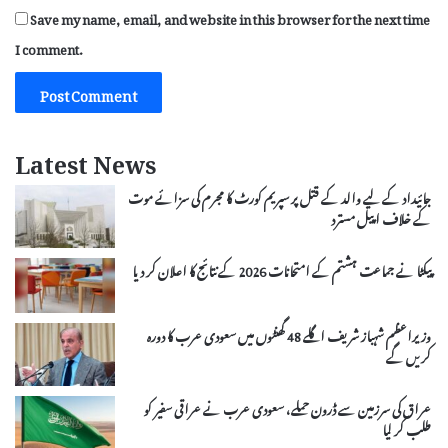
Save my name, email, and website in this browser for the next time
I comment.
Latest News
جائیداد کے لیے والد کے قتل پر سپریم کورٹ کا مجرم کی سزائے موت
کے خلاف اپیل مسترد
پیکٹا نے جماعت ہشتم کے امتحانات 2026 کے نتائج کا اعلان کر دیا
وزیراعظم شہباز شریف اگلے 48 گھنٹوں میں سعودی عرب کا دورہ
کریں گے
عراق کی سرزمین سے ڈرون حملے، سعودی عرب نے عراقی سفیر کو
طلب کر لیا