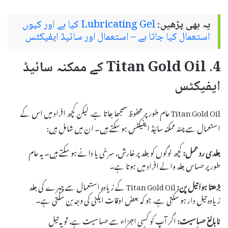
یہ بھی پڑھیں:
Lubricating Gel کیا ہے اور کیوں
استعمال کیا جاتا ہے – استعمال اور سائیڈ ایفیکٹس
4. Titan Gold Oil کے ممکنہ سائیڈ
ایفیکٹس
Titan Gold Oil عام طور پر محفوظ سمجھا جاتا ہے، لیکن کچھ افراد میں اس کے
استعمال سے چند ممکنہ سائیڈ ایفیکٹس ہو سکتے ہیں۔ ان میں شامل ہیں:
جلدی رد عمل:
کچھ لوگوں کو جلد پر خارش، سرخی یا دانے ہو سکتے ہیں۔ یہ عام
طور پر حساس جلد والے افراد میں ہوتا ہے۔
بڑھتا ہوا تیل پن:
Titan Gold Oil کے زیادہ استعمال سے چہرے کی جلد
زیادہ تیل دار ہو سکتی ہے، جو کہ بعض اوقات ایکنی کی وجہ بن سکتی ہے۔
نابالغ حساسیت:
اگر آپ کو کسی اجزاء سے حساسیت ہے، تو یہ تیل