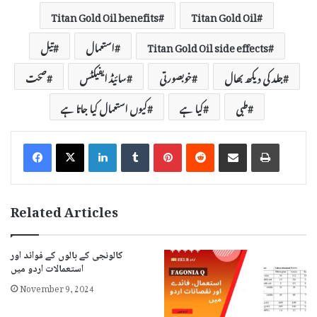
Titan Gold Oil benefits
Titan Gold Oil
Titan Gold Oil side effects
استعمال
تیل
جلد کی دیکھ بھال
خوبصورتی
سائیڈ ایفیکٹس
صحت
طبی
کیا ہے
کیوں استعمال کیا جاتا ہے
LinkedIn
Tumblr
Pinterest
Reddit
Share via Email
Print
Related Articles
کالونجی کے بالوں کے فوائد اور
استعمالات اردو میں
November 9, 2024