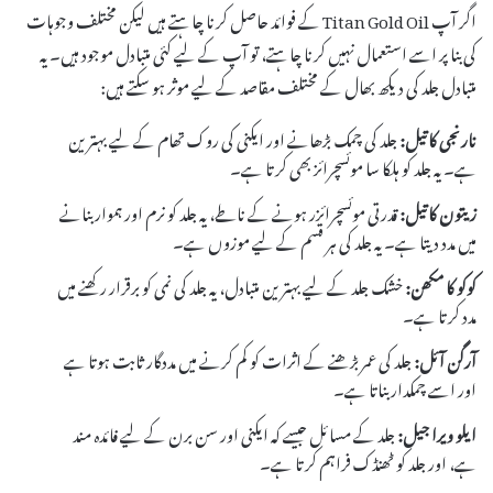
اگر آپ Titan Gold Oil کے فوائد حاصل کرنا چاہتے ہیں لیکن مختلف وجوہات
کی بنا پر اسے استعمال نہیں کرنا چاہتے، تو آپ کے لیے کئی متبادل موجود ہیں۔ یہ
متبادل جلد کی دیکھ بھال کے مختلف مقاصد کے لیے موثر ہو سکتے ہیں:
نارنجی کا تیل:
جلد کی چمک بڑھانے اور ایکنی کی روک تھام کے لیے بہترین
ہے۔ یہ جلد کو ہلکا سا موئسچرائز بھی کرتا ہے۔
زیتون کا تیل:
قدرتی موئسچرائزر ہونے کے ناطے، یہ جلد کو نرم اور ہموار بنانے
میں مدد دیتا ہے۔ یہ جلد کی ہر قسم کے لیے موزوں ہے۔
کوکو کا مکھن:
خشک جلد کے لیے بہترین متبادل، یہ جلد کی نمی کو برقرار رکھنے میں
مدد کرتا ہے۔
آرگن آئل:
جلد کی عمر بڑھنے کے اثرات کو کم کرنے میں مددگار ثابت ہوتا ہے
اور اسے چمکدار بناتا ہے۔
ایلو ویرا جیل:
جلد کے مسائل جیسے کہ ایکنی اور سن برن کے لیے فائدہ مند
ہے، اور جلد کو ٹھنڈک فراہم کرتا ہے۔