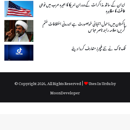
ایران کے ساتھ مذاکرات کے دوران امریکا کا بحیرہ عرب میں فوجی
طاقت کا مظاہرہ
پاکستان میں ماحول انتہائی خوبصورت ہے اندرونی اختلافات ختم
کریں: علامہ راجہ ناصر عباس
ٹک ٹاک نے نئے فیچرز متعارف کروا دیئے
© Copyright 2026, All Rights Reserved |
Uses In Urdu by
MoonDeveloper