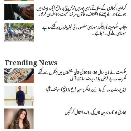
کراچی، کیماڑی کے علاقے ماڑی پور میں ٹرٹل بیچ پر واقع ایک ہٹ میں
جوئے کا بڑا اڈہ چلنے کا انکشاف، خاتون سرغنہ سمیت 40 ملزمان گرفتار
پنجاب حکومت کا بائیکرز سبسڈی منصوبہ، فی لیٹر پیٹرول پر کتنے روپے
سبسڈی ملے گی۔؟ جانیے۔
Trending News
حکومت نے مالی سال 26-2025 کی پہلی ششماہی میں بینکوں سے کتنے
کھرب روپے قرض لیا؟ رپورٹ سامنے آگئی
ایئر پورٹ پر روکے جانے پر اینکر پرسن فرخ وڑائچ کا موقف آگیا
بھارتی اداکارہ زرین خان کی والدہ انتقال کر گئیں