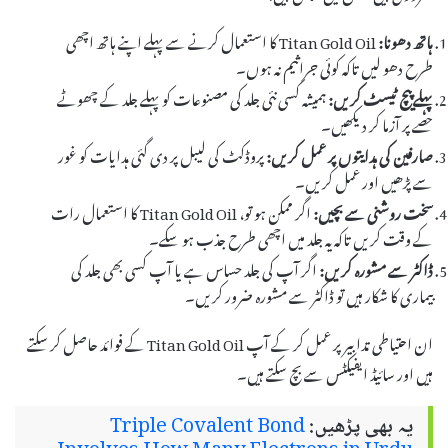
ہاتھ دھونا:
Titan Gold Oil کا استعمال کرنے سے پہلے اپنے ہاتھ اچھی
طرح دھو لیں تاکہ کوئی جراثیم نہ ہوں۔
پہلے پیچ ٹیسٹ کریں:
ہمیشہ کسی نئی جلد کی مصنوعات کو پہلے جلد کے چھوٹے
حصے پر آزما کر دیکھیں۔
صارفین کی ہدایتوں پر عمل کریں:
پروڈکٹ کی لیبل پر دی گئی ہدایات کو غور
سے پڑھیں اور عمل کریں۔
سخت روشنی سے بچیں:
اگر ممکن ہو تو، Titan Gold Oil کا استعمال رات
کے وقت کریں تاکہ یہ جلد میں اچھی طرح جذب ہو سکے۔
ڈاکٹر سے مشورہ کریں:
اگر آپ کی جلد حساس ہے یا آپ کسی بھی جلد کی
بیماری کا شکار ہیں تو ڈاکٹر سے مشورہ ضرور کریں۔
ان احتیاطی تدابیر پر عمل کر کے آپ Titan Gold Oil کے فوائد حاصل کر سکتے
ہیں اور سائیڈ ایفیکٹس سے بچ سکتے ہیں۔
یہ بھی پڑھیں:
Triple Covalent Bond