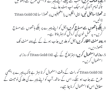
تاکہ تمام آلودگی اور میک اپ ہٹ جائے۔
تھوڑا سا تیل لیں:
اپنی انگلیوں یا ہتھیلیوں پر تھوڑا سا Titan Gold Oil
ڈالیں۔
ہلکے ہاتھوں سے مساج کریں:
تیل کو اپنے چہرے پر ہلکے ہاتھوں سے مساج
کریں۔ یہ عمل خون کی گردش کو بہتر بناتا ہے۔
چند منٹ انتظار کریں:
تیل کو جلد میں جذب ہونے کے لیے چند منٹ تک
چھوڑ دیں۔
روزانہ استعمال کریں:
بہتر نتائج کے لیے، Titan Gold Oil کو روزانہ
استعمال کریں۔
Titan Gold Oil کو رات کے وقت استعمال کرنا بہتر ہے تاکہ یہ چہرے پر اچھی
طرح سے جذب ہو سکے۔ اس کے ساتھ، آپ کو اپنے چہرے کی جلد کی نوعیت کے
مطابق اس کا استعمال کرنا چاہیے۔