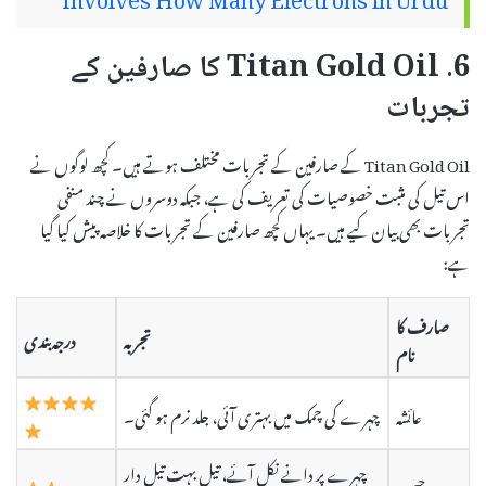
Involves How Many Electrons in Urdu
6. Titan Gold Oil کا صارفین کے
تجربات
Titan Gold Oil کے صارفین کے تجربات مختلف ہوتے ہیں۔ کچھ لوگوں نے
اس تیل کی مثبت خصوصیات کی تعریف کی ہے، جبکہ دوسروں نے چند منفی
تجربات بھی بیان کیے ہیں۔ یہاں کچھ صارفین کے تجربات کا خلاصہ پیش کیا گیا
ہے:
صارف کا
تجربہ
درجہ بندی
نام
عائشہ
چہرے کی چمک میں بہتری آئی، جلد نرم ہو گئی۔
چہرے پر دانے نکل آئے، تیل بہت تیل دار
حسن