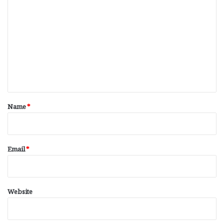
o
m
m
e
n
t
*
Name
*
Email
*
Website