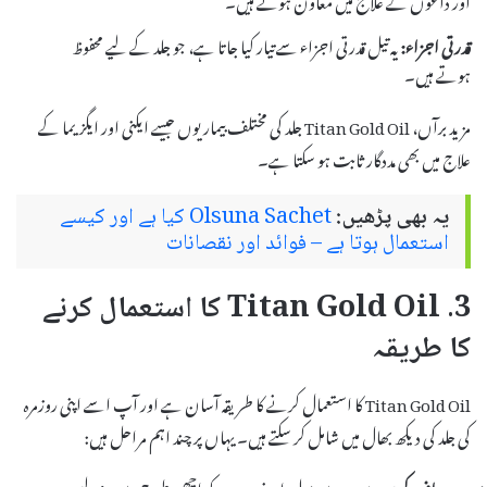
قدرتی اجزاء:
یہ تیل قدرتی اجزاء سے تیار کیا جاتا ہے، جو جلد کے لیے محفوظ
ہوتے ہیں۔
مزید برآں، Titan Gold Oil جلد کی مختلف بیماریوں جیسے ایکنی اور ایگزیما کے
علاج میں بھی مددگار ثابت ہو سکتا ہے۔
یہ بھی پڑھیں:
Olsuna Sachet کیا ہے اور کیسے
استعمال ہوتا ہے – فوائد اور نقصانات
3. Titan Gold Oil کا استعمال کرنے
کا طریقہ
Titan Gold Oil کا استعمال کرنے کا طریقہ آسان ہے اور آپ اسے اپنی روزمرہ
کی جلد کی دیکھ بھال میں شامل کر سکتے ہیں۔ یہاں پر چند اہم مراحل ہیں:
چہرہ صاف کریں:
سب سے پہلے، اپنے چہرے کو اچھی طرح سے دھو لیں