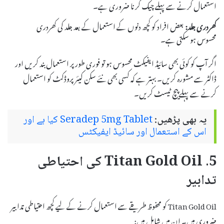
استعمال کرنے سے پہلے چیک کرنا ضروری ہے۔
کھردری جلد:
بعض افراد کو کچھ دنوں کے استعمال کے بعد جلد کی کھردری
محسوس ہو سکتی ہے۔
اگر آپ کو کوئی بھی سائیڈ ایفیکٹ محسوس ہو تو فوری طور پر استعمال بند کریں اور
ڈاکٹر سے مشورہ کریں۔ بہتر ہے کہ کسی بھی نئے سکن کیئر پروڈکٹ کو استعمال
کرنے سے پہلے پیچ ٹیسٹ کریں۔
یہ بھی پڑھیں:
Seradep 5mg Tablet کیا ہے اور
اس کے استعمال اور سائیڈ ایفیکٹس
5. Titan Gold Oil کی احتیاطی
تدابیر
Titan Gold Oil کو محفوظ طریقے سے استعمال کرنے کے لیے کچھ احتیاطی تدابیر
ضروری ہیں۔ ان میں شامل ہیں: