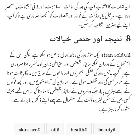
ان متبادلات کا انتخاب آپ کی جلد کی حالت، حساسیت، اور ذاتی ترجیحات پر منحصر
ہوتا ہے۔ ہر تیل یا پروڈکٹ کے فوائد اور نقصانات کو سمجھنا ضروری ہے تاکہ آپ
اپنے لیے بہترین انتخاب کر سکیں۔
8. نتیجہ اور حتمی خیالات
Titan Gold Oil ایک مؤثر جلد کی دیکھ بھال کا حل ہو سکتا ہے، لیکن اس کے
استعمال کے دوران ممکنہ سائیڈ ایفیکٹس اور احتیاطی تدابیر کو مدنظر رکھنا ضروری
ہے۔ اگرچہ یہ تیل جلد کی خشکی، جھریوں اور داغوں کے علاج میں مددگار ثابت ہوتا
ہے، مگر ہر کسی کی جلد مختلف ہوتی ہے۔ صارفین کی آراء متنوع ہیں، اور کچھ لوگوں
نے اسے بہترین پایا، جبکہ دوسروں نے سائیڈ ایفیکٹس کا سامنا کیا۔ اس لیے، ہمیشہ
کسی بھی نئے سکن کیئر پروڈکٹ کے استعمال سے پہلے اپنے ڈاکٹر یا ماہر جلد سے
مشورہ کرنا بہتر ہے۔
skin care
oil
health
beauty