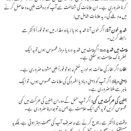
کرنا ضروری ہے۔ ان علامات کی شناخت سے آپ کو بروقت طبی مدد حاصل کرنے
میں مدد ملے گی۔ یہ علامات شامل ہیں:
شدید خون آنا:
اگر خون آنا شدید ہو یا زیادہ مقدار میں ہو تو فوراً ڈاکٹر سے
رابطہ کریں۔
پیٹ میں شدید درد:
اگر پیٹ میں شدید درد یا مروڑ محسوس ہوں تو یہ ایک
خطرناک علامت ہو سکتی ہے۔
بخار:
اگر بخار کی حالت ہو اور یہ ختم نہ ہو تو فوراً طبی مشورہ ضروری ہے۔
ذہنی دباؤ:
اگر آپ کو ذہنی دباؤ یا افسردگی کی علامات محسوس ہوں، تو ایک
ماہر سے ملنا ضروری ہے۔
جنین کی حرکت میں کمی:
اگر آپ حمل کے دوران جنین کی حرکت میں کمی
محسوس کریں تو یہ بھی ایک علامت ہے جس پر توجہ دینا ضروری ہے۔
وقت پر ڈاکٹر سے رجوع کرنے سے نہ صرف آپ کی صحت بہتر ہوتی ہے، بلکہ یہ
مستقبل میں صحت مند حمل کی امید بھی بڑھاتا ہے۔