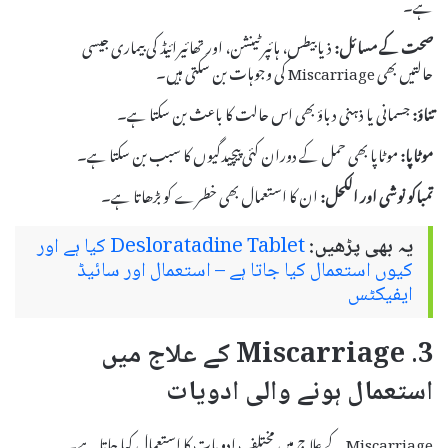
ہے۔
صحت کے مسائل:
ذیابیطس، ہائپر ٹینشن، اور تھائیرائیڈ کی بیماری جیسی
حالتیں بھی Miscarriage کی وجوہات بن سکتی ہیں۔
تناؤ:
جسمانی یا ذہنی دباؤ بھی اس حالت کا باعث بن سکتا ہے۔
موٹاپا:
موٹاپا بھی حمل کے دوران کئی پیچیدگیوں کا سبب بن سکتا ہے۔
تمباکو نوشی اور الکحل:
ان کا استعمال بھی خطرے کو بڑھاتا ہے۔
یہ بھی پڑھیں:
Desloratadine Tablet کیا ہے اور
کیوں استعمال کیا جاتا ہے – استعمال اور سائیڈ
ایفیکٹس
3. Miscarriage کے علاج میں
استعمال ہونے والی ادویات
Miscarriage کے علاج میں مختلف ادویات کا استعمال کیا جاتا ہے۔ یہ