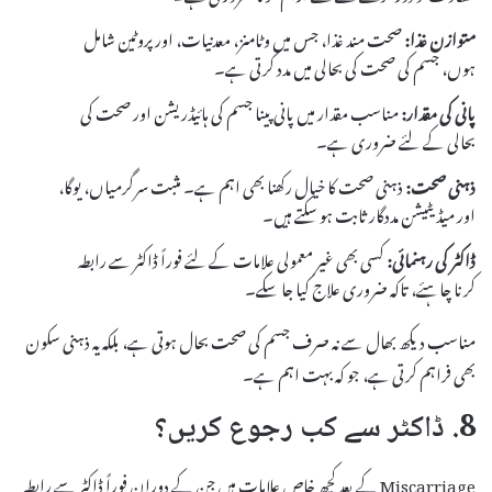
متوازن غذا:
صحت مند غذا، جس میں وٹامنز، معدنیات، اور پروٹین شامل
ہوں، جسم کی صحت کی بحالی میں مدد کرتی ہے۔
پانی کی مقدار:
مناسب مقدار میں پانی پینا جسم کی ہائیڈریشن اور صحت کی
بحالی کے لئے ضروری ہے۔
ذہنی صحت:
ذہنی صحت کا خیال رکھنا بھی اہم ہے۔ مثبت سرگرمیاں، یوگا،
اور میڈیٹیشن مددگار ثابت ہو سکتے ہیں۔
ڈاکٹر کی رہنمائی:
کسی بھی غیر معمولی علامات کے لئے فوراً ڈاکٹر سے رابطہ
کرنا چاہئے، تاکہ ضروری علاج کیا جا سکے۔
مناسب دیکھ بھال سے نہ صرف جسم کی صحت بحال ہوتی ہے، بلکہ یہ ذہنی سکون
بھی فراہم کرتی ہے، جو کہ بہت اہم ہے۔
8. ڈاکٹر سے کب رجوع کریں؟
Miscarriage کے بعد کچھ خاص علامات ہیں جن کے دوران فوراً ڈاکٹر سے رابطہ