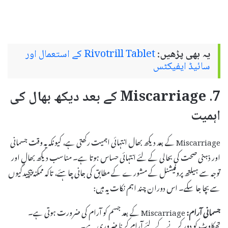
یہ بھی پڑھیں:
Rivotrill Tablet کے استعمال اور
سائیڈ ایفیکٹس
7. Miscarriage کے بعد دیکھ بھال کی
اہمیت
Miscarriage کے بعد دیکھ بھال انتہائی اہمیت رکھتی ہے، کیونکہ یہ وقت جسمانی
اور ذہنی صحت کی بحالی کے لئے انتہائی حساس ہوتا ہے۔ مناسب دیکھ بھال اور
توجہ سے ہیلتھ پروفیشنل کے مشورے کے مطابق کی جانی چاہئے، تاکہ ممکنہ پیچیدگیوں
سے بچا جا سکے۔ اس دوران چند اہم نکات یہ ہیں:
جسمانی آرام:
Miscarriage کے بعد جسم کو آرام کی ضرورت ہوتی ہے۔
تھکاوٹ کو دور کرنے کے لئے آرام کرنا ضروری ہے۔