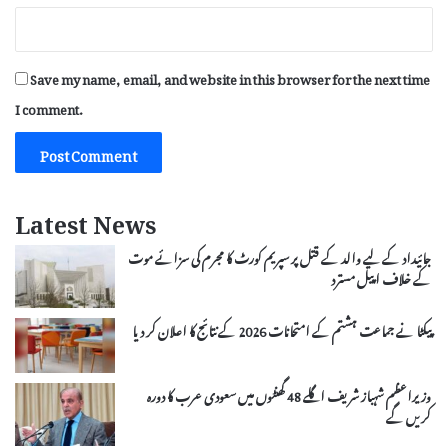
Save my name, email, and website in this browser for the next time
I comment.
Latest News
جائیداد کے لیے والد کے قتل پر سپریم کورٹ کا مجرم کی سزائے موت
کے خلاف اپیل مسترد
پیکٹا نے جماعت ہشتم کے امتحانات 2026 کے نتائج کا اعلان کر دیا
وزیراعظم شہباز شریف اگلے 48 گھنٹوں میں سعودی عرب کا دورہ
کریں گے