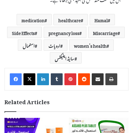
medication
healthcare
Hamal
Side Effects
pregnancy loss
Miscarriage
women’s health
ادویات
استعمال
سائیڈ ایفیکٹس
LinkedIn
Tumblr
Pinterest
Reddit
Share via Email
Print
Related Articles