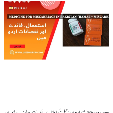
Miscarriage، جسے اردو میں "حمل" کہا جاتا ہے، ایک ایسی حالت ہے جس میں