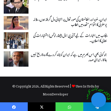
ایران، غزہ اور افغانستان کی صورتحال پر انتہائی دل گرفتہ ہوں، ملالہ
یوسفزئی کا اقوام متحدہ میں خطاب
پنجاب میں اخبارات کے لیے آئی پی ایل (ٹینڈر نوٹس) اشتہارات کی
بحالی کا اعلان۔
جو کوئی بھی اس بھرم میں ہے کہ ایران کو تباہ کر دے گا وہ تاریخ نہیں
جانتا، ایرانی صدر
© Copyright 2026, All Rights Reserved |
Uses In Urdu by
MoonDeveloper