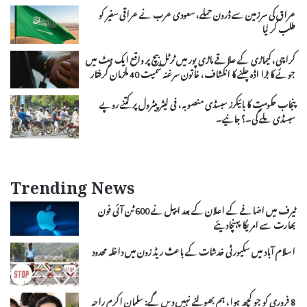
عراق کی سرزمین سے ڈرون حملے، سعودی عرب نے عراقی سفیر کو
طلب کر لیا
کراچی، کیماڑی کے علاقے ماڑی پور میں ٹرٹل بیچ پر واقع ایک ہٹ میں
جوئے کا بڑا اڈہ چلنے کا انکشاف، خاتون سرغنہ سمیت 40 ملزمان گرفتار
پنجاب حکومت کا بائیکرز سبسڈی منصوبہ، فی لیٹر پیٹرول پر کتنے روپے
سبسڈی ملے گی۔؟ جانیے۔
Trending News
ٹیرف میں اضافے کے اعلان کے بعد ایپل نے 600 ٹن آئی فون
بھارت سے امریکا پہنچادیئے
اسلام آباد میں سکیورٹی خدشات کے باعث ریڈ زون میں داخلہ محدود
8 فروری کو جو کچھ ہوا، ہم بھولنے نہیں دیں گے: سلمان اکرم راجہ