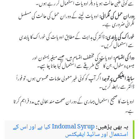
سے کوئی طبی حالت ہو یا دیگر ادویات استعمال کر رہے ہوں۔
دوران حمل کی نگرانی:
ادویات لینے کے دوران حمل کی حالت کی مسلسل
نگرانی ضروری ہے۔
خوراک کی پابندی:
ڈاکٹر کی ہدایت کے مطابق ادویات کی خوراک کا پابندی
سے استعمال کریں۔
دوا کی اقسام:
ادویات کی مختلف اقسام ہیں، جیسے میفپریسٹون اور
میسوپروسٹول، جن کا صحیح طریقے سے استعمال کیا جانا چاہیے۔
سائیڈ ایفیکٹس پر توجہ:
اگر آپ کو کوئی غیر معمولی علامات محسوس ہوں، تو فوراً
ڈاکٹر سے رابطہ کریں۔
ادویات کا صحیح استعمال بیماری کے دوران صحت مند بحالی میں مدد فراہم کرتا
ہے۔
یہ بھی پڑھیں:
Indomal Syrup کیا ہے اور اس کے
استعمال اور سائیڈ ایفیکٹس