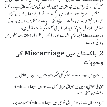
حمل کی ابتدائی مراحل میں بچہ دانی میں جنین (فوٹوس) کی ترقی رک جاتی ہے۔ یہ عموماً
20 ہفتوں سے پہلے ہوتا ہے اور اس کے بعد ہونے والے نقصان کو "پری میچور
ڈلیوری" کہتے ہیں۔ اس حالت کے پیچھے کئی وجوہات ہو سکتی ہیں، جن میں جینیاتی
مسائل، ہارمونل عدم توازن، اور ماں کی صحت کی حالت شامل ہیں۔
Miscarriage ایک عام واقعہ ہے اور دنیا بھر میں تقریبا 10-20 فیصد حملوں میں
یہ واقع ہوتا ہے۔
2. پاکستان میں Miscarriage کی
وجوہات
پاکستان میں Miscarriage کی کئی ممکنہ وجوہات ہیں۔ ان میں شامل ہیں:
جینیاتی عوامل:
جنین میں جینیاتی خرابی حمل کے دوران Miscarriage کا
باعث بن سکتی ہے۔
عمر:
35 سال سے زیادہ عمر والی خواتین میں Miscarriage کا خطرہ بڑھ جاتا