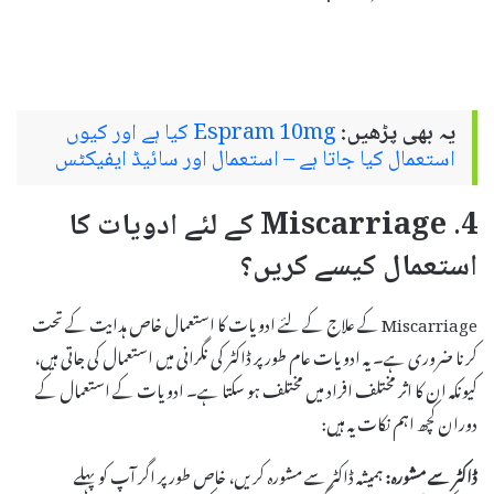
یہ بھی پڑھیں:
Espram 10mg کیا ہے اور کیوں
استعمال کیا جاتا ہے – استعمال اور سائیڈ ایفیکٹس
4. Miscarriage کے لئے ادویات کا
استعمال کیسے کریں؟
Miscarriage کے علاج کے لئے ادویات کا استعمال خاص ہدایت کے تحت
کرنا ضروری ہے۔ یہ ادویات عام طور پر ڈاکٹر کی نگرانی میں استعمال کی جاتی ہیں،
کیونکہ ان کا اثر مختلف افراد میں مختلف ہو سکتا ہے۔ ادویات کے استعمال کے
دوران کچھ اہم نکات یہ ہیں:
ڈاکٹر سے مشورہ:
ہمیشہ ڈاکٹر سے مشورہ کریں، خاص طور پر اگر آپ کو پہلے