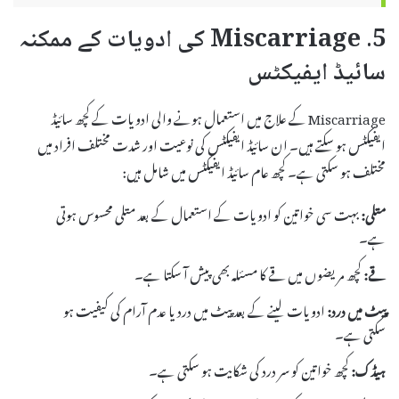
5. Miscarriage کی ادویات کے ممکنہ
سائیڈ ایفیکٹس
Miscarriage کے علاج میں استعمال ہونے والی ادویات کے کچھ سائیڈ
ایفیکٹس ہو سکتے ہیں۔ ان سائیڈ ایفیکٹس کی نوعیت اور شدت مختلف افراد میں
مختلف ہو سکتی ہے۔ کچھ عام سائیڈ ایفیکٹس میں شامل ہیں:
متلی:
بہت سی خواتین کو ادویات کے استعمال کے بعد متلی محسوس ہوتی
ہے۔
قے:
کچھ مریضوں میں قے کا مسئلہ بھی پیش آ سکتا ہے۔
پیٹ میں درد:
ادویات لینے کے بعد پیٹ میں درد یا عدم آرام کی کیفیت ہو
سکتی ہے۔
ہیڈک:
کچھ خواتین کو سر درد کی شکایت ہو سکتی ہے۔