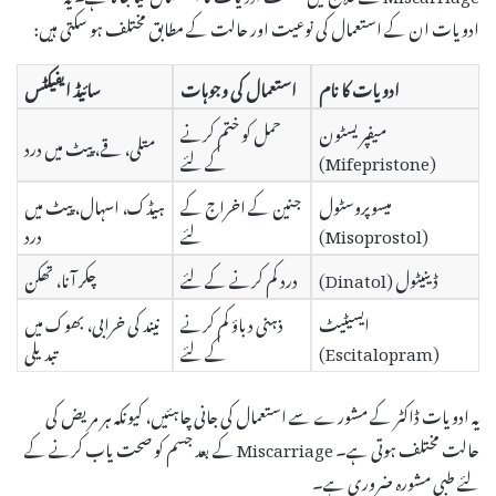
ادویات ان کے استعمال کی نوعیت اور حالت کے مطابق مختلف ہو سکتی ہیں:
ادویات کا نام
استعمال کی وجوہات
سائیڈ ایفیکٹس
میفپریسٹون
حمل کو ختم کرنے
متلی، قے، پیٹ میں درد
(Mifepristone)
کے لئے
میسوپروسٹول
جنین کے اخراج کے
ہیڈک، اسہال، پیٹ میں
(Misoprostol)
لئے
درد
ڈینیٹول (Dinatol)
درد کم کرنے کے لئے
چکر آنا، تھکن
ایسیٹیٹ
ذہنی دباؤ کم کرنے
نیند کی خرابی، بھوک میں
(Escitalopram)
کے لئے
تبدیلی
یہ ادویات ڈاکٹر کے مشورے سے استعمال کی جانی چاہئیں، کیونکہ ہر مریض کی
حالت مختلف ہوتی ہے۔ Miscarriage کے بعد جسم کو صحت یاب کرنے کے
لئے طبی مشورہ ضروری ہے۔