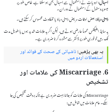
اسہال:
ادویات کے استعمال سے اسہال بھی ہو سکتا ہے، خاص طور پر
میسوپروسٹول کے استعمال کے دوران۔
ذہنی دباؤ:
بعض اوقات مریض ذہنی دباؤ یا تھکاوٹ محسوس کر سکتے ہیں۔
یہ سائیڈ ایفیکٹس عموماً عارضی ہوتے ہیں، لیکن اگر یہ علامات شدید ہوں یا طویل مدت
تک رہیں تو فوری طور پر ڈاکٹر سے مشورہ کرنا ضروری ہے۔
یہ بھی پڑھیں:
ناشپاتی کے صحت کے فوائد اور
استعمالات اردو میں
6. Miscarriage کی علامات اور
تشخیص
Miscarriage کی علامات کو جاننا بہت ضروری ہے تاکہ بروقت تشخیص کی جا
سکے۔ عام علامات میں شامل ہیں: