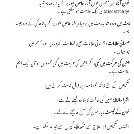
خون آنا:
غیر معمولی خون آنا، خاص طور پر اگر یہ زیادہ ہو تو یہ
Miscarriage کی ایک علامت ہو سکتی ہے۔
پیٹ میں درد:
شدید پیٹ میں درد یا مروڑ، خاص طور پر اگر یہ قاعدگی کے درد جیسا
ہو۔
جسمانی علامات:
جسمانی علامات جیسے تھکاوٹ، کمزوری، اور جسم میں
تبدیلیاں۔
جنین کی حرکت میں کمی:
اگر جنین کی حرکت میں کمی محسوس ہو تو یہ ایک اہم
علامت ہے۔
تشخیص کے لئے ڈاکٹر عموماً مندرجہ ذیل ٹیسٹ کرتے ہیں:
الٹراساؤنڈ:
جنین کی حالت کا جائزہ لینے کے لئے۔
خون کے ٹیسٹ:
ہارمون کی سطح جانچنے کے لئے۔
وقت پر تشخیص اور علاج سے ممکنہ پیچیدگیوں سے بچا جا سکتا ہے۔