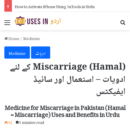
How to Activate iPhone Using 3uTools in Urdu
Menu
Se
Home
/
Medinine
ادویات
Medinine
Miscarriage (Hamal) کے لئے
ادویات – استعمال اور سائیڈ
ایفیکٹس
Medicine for Miscarriage in Pakistan (Hamal
= Miscarriage) Uses and Benefits in Urdu
92
5 minutes read