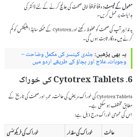
معمول کے ٹیسٹ:
وقتاً فوقتاً اپنی صحت کی جانچ کرنے کے لئے ڈاکٹر کی
ہدایات پر عمل کریں۔
یہ تدابیر آپ کی صحت کو محفوظ رکھنے اور Cytotrex کے ممکنہ سائیڈ ایفیکٹس کو کم
کرنے میں مددگار ثابت ہوں گی۔
یہ بھی پڑھیں:
جلدی کینسر کی مکمل وضاحت –
وجوہات، علاج اور بچاؤ کے طریقے اردو میں
6. Cytotrex Tablets کی خوراک
Cytotrex Tablets کی خوراک مریض کی حالت، عمر، اور صحت کی تاریخ کے
مطابق مختلف ہو سکتی ہے۔
اس کی عمومی خوراک درج ذیل ہے:
حالت
خوراک کی مقدار
خوراک کی فریکوئنسی