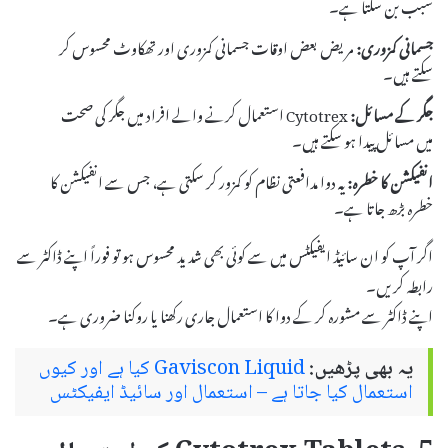
سبب بن سکتا ہے۔
جسمانی کمزوری:
مریض بعض اوقات جسمانی کمزوری اور تھکاوٹ محسوس کر
سکتے ہیں۔
جگر کے مسائل:
Cytotrex استعمال کرنے والے افراد میں جگر کی صحت
میں مسائل پیدا ہو سکتے ہیں۔
انفیکشن کا خطرہ:
یہ دوا مدافعتی نظام کو کمزور کر سکتی ہے، جس سے انفیکشن کا
خطرہ بڑھ جاتا ہے۔
اگر آپ کو ان سائیڈ ایفیکٹس میں سے کوئی بھی شدید محسوس ہو تو فوراً اپنے ڈاکٹر سے
رابطہ کریں۔
اپنے ڈاکٹر سے مشورہ کر کے دوا کا استعمال جاری رکھنا یا روکنا ضروری ہے۔
یہ بھی پڑھیں:
Gaviscon Liquid کیا ہے اور کیوں
استعمال کیا جاتا ہے – استعمال اور سائیڈ ایفیکٹس