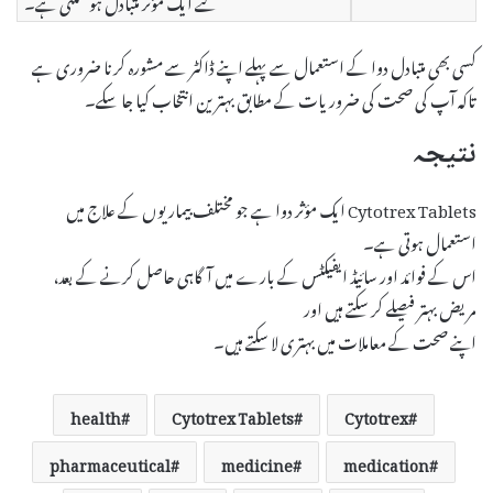
لئے ایک مؤثر متبادل ہو سکتی ہے۔
کسی بھی متبادل دوا کے استعمال سے پہلے اپنے ڈاکٹر سے مشورہ کرنا ضروری ہے
تاکہ آپ کی صحت کی ضروریات کے مطابق بہترین انتخاب کیا جا سکے۔
نتیجہ
Cytotrex Tablets ایک مؤثر دوا ہے جو مختلف بیماریوں کے علاج میں
استعمال ہوتی ہے۔
اس کے فوائد اور سائیڈ ایفیکٹس کے بارے میں آگاہی حاصل کرنے کے بعد،
مریض بہتر فیصلے کر سکتے ہیں اور
اپنے صحت کے معاملات میں بہتری لا سکتے ہیں۔
health
Cytotrex Tablets
Cytotrex
pharmaceutical
medicine
medication