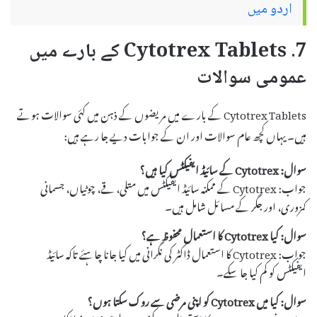
اردو میں
7. Cytotrex Tablets کے بارے میں
عمومی سوالات
Cytotrex Tablets کے بارے میں مریضوں کے ذہن میں کئی سوالات ہوتے
ہیں۔ یہاں کچھ عام سوالات اور ان کے جوابات دیے جا رہے ہیں:
سوال: Cytotrex کے سائیڈ ایفیکٹس کیا ہیں؟
جواب: Cytotrex کے ممکنہ سائیڈ ایفیکٹس میں متلی، قے، چوٹیاں، جسمانی
کمزوری، اور جگر کے مسائل شامل ہیں۔
سوال: کیا Cytotrex کا استعمال محفوظ ہے؟
جواب: Cytotrex کا استعمال ڈاکٹر کی نگرانی میں کیا جانا چاہئے تاکہ سائیڈ
ایفیکٹس کو کم کیا جا سکے۔
سوال: کیا میں Cytotrex کو اپنی مرضی سے روک سکتا ہوں؟