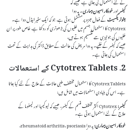
کے لئے استعمال کی جاتی ہے، جیسے کہ
کینسر
اور
خودکار امیون بیماری
۔ یہ دوا
میٹوتریکسیٹ
کے فعال جزو پر مشتمل ہوتی ہے، جو کہ ایک سٹیرائیڈل دوا ہے۔
Cytotrex کا استعمال جسم میں خلیوں کی بڑھوتری کو روکتا ہے، خاص طور پر ان
خلیوں کی جو تیزی سے تقسیم ہوتے ہیں،
جیسے کہ کینسر کے خلیے۔ یہ دوا مریض کی حالت کے مطابق ڈاکٹر کی ہدایت کے تحت
استعمال کی جاتی ہے۔
2. Cytotrex Tablets کے استعمالات
Cytotrex Tablets کا استعمال مختلف طبی حالات کے علاج کے لئے کیا جاتا
ہے۔ اس کی بنیادی استعمالات میں شامل ہیں:
کینسر:
Cytotrex اکثر مختلف قسم کے کینسر، جیسے کہ لیوکیمیا اور لیمفوما کے
علاج کے لئے استعمال ہوتی ہے۔
خودکار امیون بیماری:
یہ دوا rheumatoid arthritis، psoriasis،