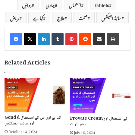
tablets
استعمال
بیماری
دوائیں
سائیڈ ایفیکٹس
صحت
علاج
کیا ہے
مریض
LinkedIn
Tumblr
Pinterest
Reddit
Share via Email
Print
Related Articles
Gond d کیا ہے اور اس کے استعمال
Provate Cream کے استعمال اور
اور سائیڈ ایفیکٹس
مضر اثرات
October 14, 2024
July 10, 2024