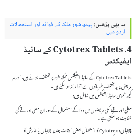
یہ بھی پڑھیں:
پیدیاشور ملک کے فوائد اور استعمالات
اردو میں
4. Cytotrex Tablets کے سائیڈ
ایفیکٹس
Cytotrex Tablets کے سائیڈ ایفیکٹس ممکنہ طور پر مختلف ہوتے ہیں، اور ہر
مریض پر یہ مختلف طریقوں سے اثرانداز ہو سکتے ہیں۔
کچھ عمومی سائیڈ ایفیکٹس میں شامل ہیں:
متلی اور قے:
کئی مریضوں میں دوا کے استعمال کے دوران متلی اور قے کی
شکایت ہو سکتی ہے۔
چوٹیاں:
Cytotrex کا استعمال بعض اوقات جلد پر چوٹیاں یا خارش کا