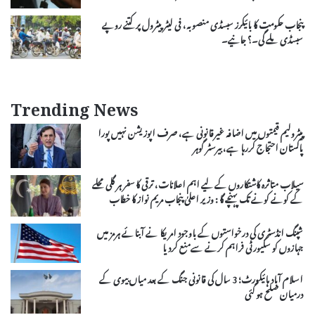
پنجاب حکومت کا بائیکرز سبسڈی منصوبہ، فی لیٹر پیٹرول پر کتنے روپے
سبسڈی ملے گی۔؟ جانیے۔
Trending News
پیٹرولیم قیمتوں میں اضافہ غیرقانونی ہے، صرف اپوزیشن نہیں پورا
پاکستان احتجاج کررہا ہے، بیرسٹر گوہر
سیلاب متاثرہ کاشتکاروں کے لیے اہم اعلانات، ترقی کا سفر ہر گلی محلے
کے کونے کونے تک پہنچے گا : وزیر اعلیٰ پنجاب مریم نواز کا خطاب
شپنگ انڈسٹری کی درخواستوں کے باوجود امریکا نے آبنائے ہرمز میں
جہازوں کو سکیورٹی فراہم کرنے سےمنع کردیا
اسلام آباد ہائیکورٹ؛ 3 سال کی قانونی جنگ کے بعد میاں بیوی کے
درمیان صلح ہو گئی