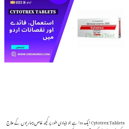
Cytotrex Tablets ایک دوا ہے جو بنیادی طور پر کچھ خاص بیماریوں کے علاج