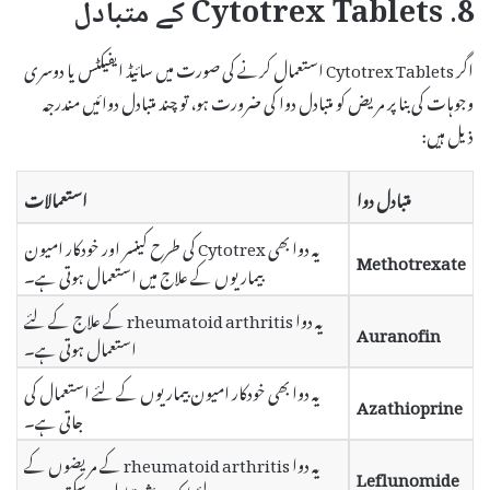
8. Cytotrex Tablets کے متبادل
اگر Cytotrex Tablets استعمال کرنے کی صورت میں سائیڈ ایفیکٹس یا دوسری
وجوہات کی بنا پر مریض کو متبادل دوا کی ضرورت ہو، تو چند متبادل دوائیں مندرجہ
ذیل ہیں:
متبادل دوا
استعمالات
یہ دوا بھی Cytotrex کی طرح کینسر اور خودکار امیون
Methotrexate
بیماریوں کے علاج میں استعمال ہوتی ہے۔
یہ دوا rheumatoid arthritis کے علاج کے لئے
Auranofin
استعمال ہوتی ہے۔
یہ دوا بھی خودکار امیون بیماریوں کے لئے استعمال کی
Azathioprine
جاتی ہے۔
یہ دوا rheumatoid arthritis کے مریضوں کے
Leflunomide