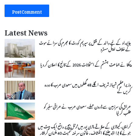
Latest News
جائیداد کے لیے والد کے قتل پر سپریم کورٹ کا مجرم کی سزائے موت
کے خلاف اپیل مسترد
پیکٹا نے جماعت ہشتم کے امتحانات 2026 کے نتائج کا اعلان کر دیا
وزیراعظم شہباز شریف اگلے 48 گھنٹوں میں سعودی عرب کا دورہ
کریں گے
عراق کی سرزمین سے ڈرون حملے، سعودی عرب نے عراقی سفیر کو
طلب کر لیا
کراچی، کیماڑی کے علاقے ماڑی پور میں ٹرٹل بیچ پر واقع ایک ہٹ میں
جوئے کا بڑا اڈہ چلنے کا انکشاف، خاتون سرغنہ سمیت 40 ملزمان گرفتار