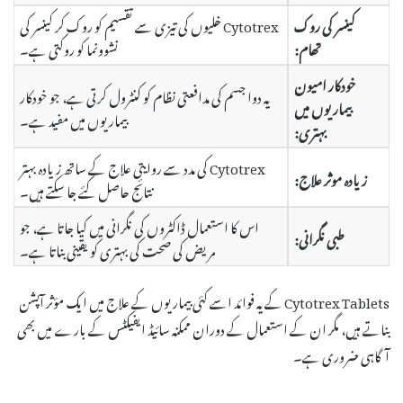
کینسر کی روک
Cytotrex خلیوں کی تیزی سے تقسیم کو روک کر کینسر کی
تھام:
نشوونما کو روکتی ہے۔
خودکار امیون
یہ دوا جسم کی مدافعتی نظام کو کنٹرول کرتی ہے، جو خودکار
بیماریوں میں
بیماریوں میں مفید ہے۔
بہتری:
Cytotrex کی مدد سے روایتی علاج کے ساتھ زیادہ بہتر
زیادہ موثر علاج:
نتائج حاصل کئے جا سکتے ہیں۔
اس کا استعمال ڈاکٹروں کی نگرانی میں کیا جاتا ہے، جو
طبی نگرانی:
مریض کی صحت کی بہتری کو یقینی بناتا ہے۔
Cytotrex Tablets کے یہ فوائد اسے کئی بیماریوں کے علاج میں ایک مؤثر آپشن
بناتے ہیں، مگر ان کے استعمال کے دوران ممکنہ سائیڈ ایفیکٹس کے بارے میں بھی
آگاہی ضروری ہے۔