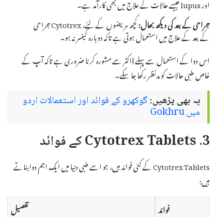
اور lupus جیسے حالات کے علاج میں بھی کارآمد ہے۔
جراحی کے بعد کی دیکھ بھال:
کچھ مریضوں کے لئے، Cytotrex جراحی
کے بعد کے علاج میں استعمال ہوتی ہے تاکہ دوبارہ کینسر نہ ہو۔
اس دوا کے استعمال سے پہلے ڈاکٹر سے مشورہ کرنا ضروری ہے تاکہ آپ کے
خاص طبی حالات کو مدنظر رکھا جا سکے۔
یہ بھی پڑھیں:
گوکھرو کے فوائد اور استعمالات اردو
میں Gokhru
3. Cytotrex Tablets کے فوائد
Cytotrex Tablets کے کئی فوائد ہیں، جو اسے طبی دنیا میں ایک اہم دوا بناتے
ہیں:
فوائد
تفصیل