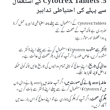
5. Cytotrex Tablets کے استعمال
سے پہلے کی احتیاطی تدابیر
Cytotrex Tablets کے استعمال سے پہلے چند احتیاطی تدابیر پر عمل کرنا
ضروری ہے تاکہ آپ کے صحت کے لئے
یہ دوا محفوظ اور مؤثر رہے:
ڈاکٹر سے مشورہ:
Cytotrex کا استعمال کرنے سے پہلے اپنے ڈاکٹر سے
مشورہ کریں، خاص طور پر اگر آپ کو کوئی دیگر صحت کی حالت ہے۔
دوائی کی تاریخ:
اپنے معالج کو اپنی تمام دوائیوں کی تاریخ بتائیں تاکہ کوئی ممکنہ
تداخل کا پتہ لگایا جا سکے۔
حاملہ یا دودھ پلانے کی صورت میں:
اگر آپ حاملہ ہیں یا دودھ پلانے والی ماں
ہیں تو Cytotrex کا استعمال کرنے سے پہلے اپنے ڈاکٹر سے بات کریں۔
جگر کی صحت:
اگر آپ کو جگر کی بیماری ہے تو اپنے معالج کو اس بارے میں
آگاہ کریں۔