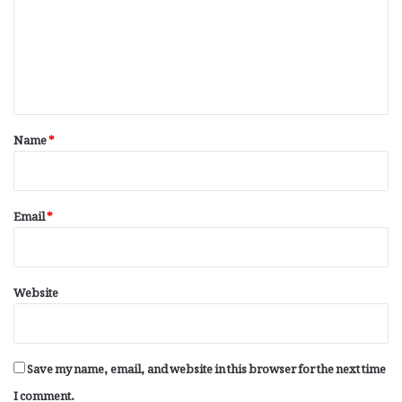
m
e
n
t
*
Name
*
Email
*
Website
Save my name, email, and website in this browser for the next time
I comment.