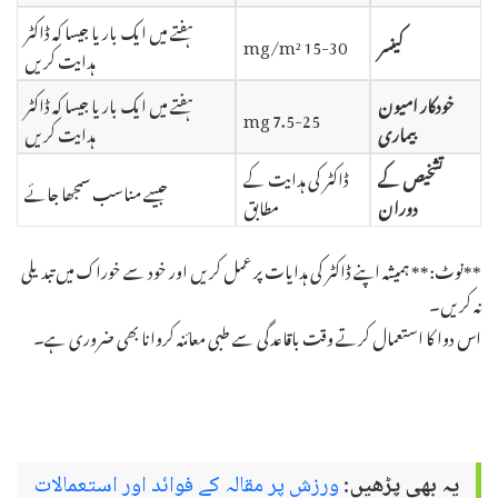
ہفتے میں ایک بار یا جیسا کہ ڈاکٹر
کینسر
15-30 mg/m²
ہدایت کریں
خودکار امیون
ہفتے میں ایک بار یا جیسا کہ ڈاکٹر
7.5-25 mg
بیماری
ہدایت کریں
تشخیص کے
ڈاکٹر کی ہدایت کے
جیسے مناسب سمجھا جائے
دوران
مطابق
**نوٹ:** ہمیشہ اپنے ڈاکٹر کی ہدایات پر عمل کریں اور خود سے خوراک میں تبدیلی
نہ کریں۔
اس دوا کا استعمال کرتے وقت باقاعدگی سے طبی معائنہ کروانا بھی ضروری ہے۔
یہ بھی پڑھیں:
ورزش پر مقالہ کے فوائد اور استعمالات