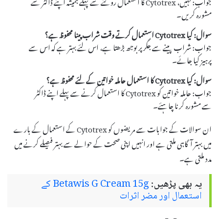
جواب: نہیں، Cytotrex کا استعمال روکنے سے پہلے ہمیشہ اپنے ڈاکٹر سے
مشورہ کریں۔
سوال: کیا Cytotrex استعمال کرتے وقت شراب پینا محفوظ ہے؟
جواب: شراب پینے سے جگر پر بوجھ بڑھتا ہے، اس لئے بہتر ہے کہ اس سے
پرہیز کیا جائے۔
سوال: کیا Cytotrex کا استعمال حاملہ خواتین کے لئے محفوظ ہے؟
جواب: حاملہ خواتین کو Cytotrex کا استعمال کرنے سے پہلے اپنے ڈاکٹر
سے مشورہ کرنا چاہئے۔
ان سوالات کے جوابات سے مریضوں کو Cytotrex کے استعمال کے بارے
میں بہتر آگاہی ملتی ہے اور انہیں اپنی صحت کے حوالے سے بہتر فیصلے کرنے میں
مدد ملتی ہے۔
یہ بھی پڑھیں:
Betawis G Cream 15g کے
استعمال اور مضر اثرات