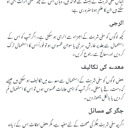
جہاں سفی شربت کے بہت سے فوائد ہیں، وہاں اس کے کچھ ضمنی اثرات بھی ہو
سکتے ہیں جن کا علم ہونا ضروری ہے:
الرجی
کچھ لوگوں کو سفی شربت کے اجزاء سے الرجی ہو سکتی ہے۔ اگر آپ کو اس کے
استعمال سے جلد پر خارش، سرخی یا سوجن محسوس ہو تو فوراً اس کا استعمال ترک
کر دیں اور معالج سے رجوع کریں۔
معدے کی تکالیف
بعض لوگوں کو سفی شربت کے استعمال سے معدے میں تکالیف ہو سکتی ہیں جیسے
کہ دست، قے یا متلی۔ اگر آپ کو ایسی علامات محسوس ہوں تو اس کا استعمال کم
کر دیں یا بالکل چھوڑ دیں۔
جگر کے مسائل
اگرچہ سفی شربت جگر کی صحت کے لئے مفید ہے، مگر بعض اوقات اس کے زیادہ