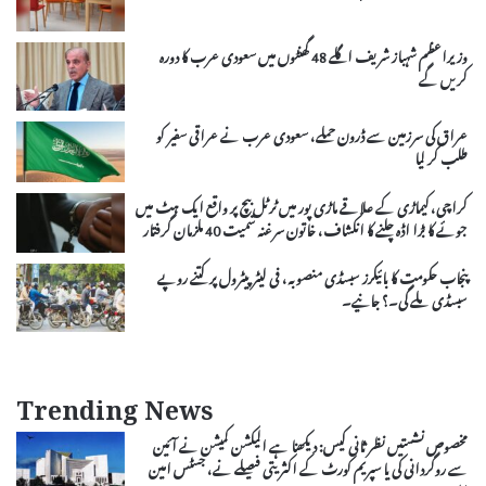
وزیراعظم شہباز شریف اگلے 48 گھنٹوں میں سعودی عرب کا دورہ
کریں گے
عراق کی سرزمین سے ڈرون حملے، سعودی عرب نے عراقی سفیر کو
طلب کر لیا
کراچی، کیماڑی کے علاقے ماڑی پور میں ٹرٹل بیچ پر واقع ایک ہٹ میں
جوئے کا بڑا اڈہ چلنے کا انکشاف، خاتون سرغنہ سمیت 40 ملزمان گرفتار
پنجاب حکومت کا بائیکرز سبسڈی منصوبہ، فی لیٹر پیٹرول پر کتنے روپے
سبسڈی ملے گی۔؟ جانیے۔
Trending News
مخصوص نشستیں نظر ثانی کیس: دیکھنا ہے الیکشن کمیشن نے آئین
سے روگردانی کی یا سپریم کورٹ کے اکثریتی فیصلے نے، جسٹس امین