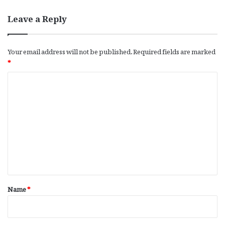
Leave a Reply
Your email address will not be published.
Required fields are marked
*
C
o
m
m
e
n
t
*
Name
*