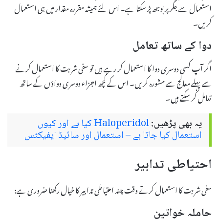
استعمال سے جگر پر بوجھ پڑ سکتا ہے۔ اس لئے ہمیشہ مقررہ مقدار میں ہی استعمال
کریں۔
دوا کے ساتھ تعامل
اگر آپ کسی دوسری دوا کا استعمال کر رہے ہیں تو سفی شربت کا استعمال کرنے
سے پہلے معالج سے مشورہ کریں۔ اس کے کچھ اجزاء دوسری دواؤں کے ساتھ
تعامل کر سکتے ہیں۔
یہ بھی پڑھیں:
Haloperidol کیا ہے اور کیوں
استعمال کیا جاتا ہے – استعمال اور سائیڈ ایفیکٹس
احتیاطی تدابیر
سفی شربت کا استعمال کرتے وقت چند احتیاطی تدابیر کا خیال رکھنا ضروری ہے:
حاملہ خواتین