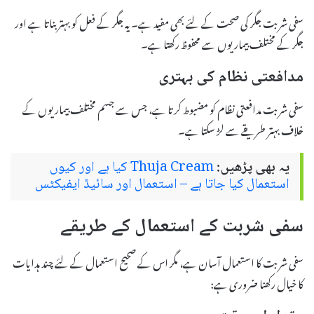
سفی شربت جگر کی صحت کے لئے بھی مفید ہے۔ یہ جگر کے فعل کو بہتر بناتا ہے اور
جگر کے مختلف بیماریوں سے محفوظ رکھتا ہے۔
مدافعتی نظام کی بہتری
سفی شربت مدافعتی نظام کو مضبوط کرتا ہے، جس سے جسم مختلف بیماریوں کے
خلاف بہتر طریقے سے لڑ سکتا ہے۔
یہ بھی پڑھیں:
Thuja Cream کیا ہے اور کیوں
استعمال کیا جاتا ہے – استعمال اور سائیڈ ایفیکٹس
سفی شربت کے استعمال کے طریقے
سفی شربت کا استعمال آسان ہے، مگر اس کے صحیح استعمال کے لئے چند ہدایات
کا خیال رکھنا ضروری ہے: