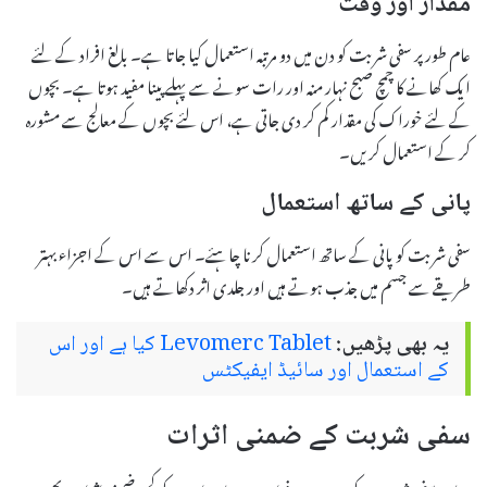
مقدار اور وقت
عام طور پر سفی شربت کو دن میں دو مرتبہ استعمال کیا جاتا ہے۔ بالغ افراد کے لئے
ایک کھانے کا چمچ صبح نہار منہ اور رات سونے سے پہلے پینا مفید ہوتا ہے۔ بچوں
کے لئے خوراک کی مقدار کم کر دی جاتی ہے، اس لئے بچوں کے معالج سے مشورہ
کر کے استعمال کریں۔
پانی کے ساتھ استعمال
سفی شربت کو پانی کے ساتھ استعمال کرنا چاہئے۔ اس سے اس کے اجزاء بہتر
طریقے سے جسم میں جذب ہوتے ہیں اور جلدی اثر دکھاتے ہیں۔
یہ بھی پڑھیں:
Levomerc Tablet کیا ہے اور اس
کے استعمال اور سائیڈ ایفیکٹس
سفی شربت کے ضمنی اثرات