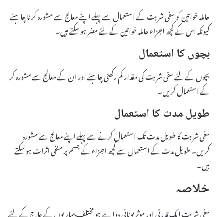
حاملہ خواتین کو سفی شربت کے استعمال سے پہلے اپنے معالج سے مشورہ کرنا چاہئے
کیونکہ اس کے کچھ اجزاء حاملہ خواتین کے لئے مضر ہو سکتے ہیں۔
بچوں کا استعمال
بچوں کے لئے سفی شربت کی مقدار کم رکھنی چاہئے اور ان کے معالج سے مشورہ کر
کے استعمال کریں۔
طویل مدت کا استعمال
سفی شربت کا طویل مدت تک استعمال کرنے سے پہلے اپنے معالج سے مشورہ
کریں۔ طویل مدت کے استعمال سے کچھ اجزاء کے جسم پر منفی اثرات ہو سکتے
ہیں۔
خلاصہ
سفی شربت ایک قدرتی اور موثر یونانی دوا ہے جو مختلف بیماریوں کے علاج کے لئے