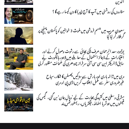
الدین
ستاروں کی روشنی میں آپ کا آج (پیر) کا دن کیسا رہے گا ؟
سعودی عرب میں جسم فروشی میں ملوث 3 خواتین کو پاکستان پہنچنے پر
گرفتار کر لیا گیا
یوٹیوبر سعد الرحمان عرف ڈکی بھائی سے رشوت وصول کرنے اور
اختیارات کے ناجائز استعمال کے معاملے میں لاہور ہائیکورٹ نے
سابق ڈائریکٹر این سی سی آئی سرفراز چودھری کی ضمانت منظور کرلی
مری میں ژالہ باری اور بارش سے سڑکیں پھسلن کا شکار، سیاح
غیرضروری سفر سے مکمل اجتناب کریں؛ ڈی پی او مری
مشرقی وسطیٰ میں کشیدگی بھارت کے لیے ’وبالِ جان‘ بن گئی، گیس کی
قیمتوں میں ہوشربا اضافہ، فیکٹریاں، ریسٹورنٹس بند