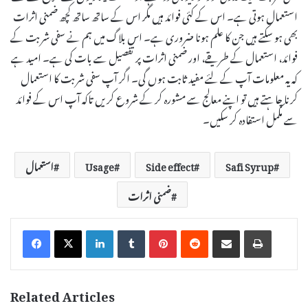
استعمال ہوتی ہے۔ اس کے کئی فوائد ہیں مگر اس کے ساتھ ساتھ کچھ ضمنی اثرات
بھی ہو سکتے ہیں جن کا علم ہونا ضروری ہے۔ اس بلاگ میں ہم نے سفی شربت کے
فوائد، استعمال کے طریقے، اور ضمنی اثرات پر تفصیل سے بات کی ہے۔ امید ہے
کہ یہ معلومات آپ کے لئے مفید ثابت ہوں گی۔ اگر آپ سفی شربت کا استعمال
کرنا چاہتے ہیں تو اپنے معالج سے مشورہ کر کے شروع کریں تاکہ آپ اس کے فوائد
سے مکمل استفادہ کر سکیں۔
Safi Syrup
Side effect
Usage
استعمال
ضمنی اثرات
LinkedIn
Tumblr
Pinterest
Reddit
Share via Email
Print
Related Articles