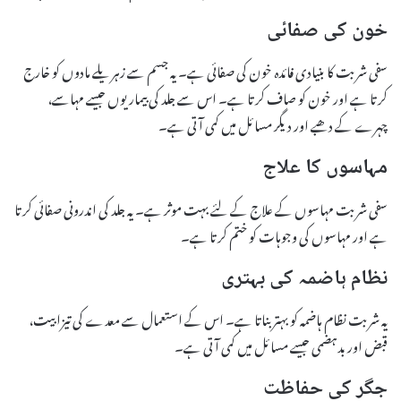
خون کی صفائی
سفی شربت کا بنیادی فائدہ خون کی صفائی ہے۔ یہ جسم سے زہریلے مادوں کو خارج
کرتا ہے اور خون کو صاف کرتا ہے۔ اس سے جلد کی بیماریوں جیسے مہاسے،
چہرے کے دھبے اور دیگر مسائل میں کمی آتی ہے۔
مہاسوں کا علاج
سفی شربت مہاسوں کے علاج کے لئے بہت موثر ہے۔ یہ جلد کی اندرونی صفائی کرتا
ہے اور مہاسوں کی وجوہات کو ختم کرتا ہے۔
نظام ہاضمہ کی بہتری
یہ شربت نظام ہاضمہ کو بہتر بناتا ہے۔ اس کے استعمال سے معدے کی تیزابیت،
قبض اور بدہضمی جیسے مسائل میں کمی آتی ہے۔
جگر کی حفاظت