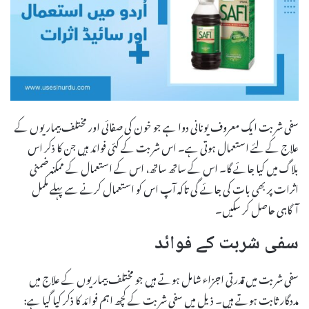
سفی شربت ایک معروف یونانی دوا ہے جو خون کی صفائی اور مختلف بیماریوں کے
علاج کے لئے استعمال ہوتی ہے۔ اس شربت کے کئی فوائد ہیں جن کا ذکر اس
بلاگ میں کیا جائے گا۔ اس کے ساتھ ساتھ، اس کے استعمال کے ممکنہ ضمنی
اثرات پر بھی بات کی جائے گی تاکہ آپ اس کو استعمال کرنے سے پہلے مکمل
آگاہی حاصل کر سکیں۔
سفی شربت کے فوائد
سفی شربت میں قدرتی اجزاء شامل ہوتے ہیں جو مختلف بیماریوں کے علاج میں
مددگار ثابت ہوتے ہیں۔ ذیل میں سفی شربت کے کچھ اہم فوائد کا ذکر کیا گیا ہے: