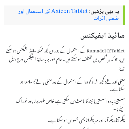
یہ بھی پڑھیں:
Axicon Tablet کے استعمال اور
ضمنی اثرات
سائیڈ ایفیکٹس
Rumadol Cf Tablet کے استعمال کے دوران کچھ ممکنہ سائیڈ ایفیکٹس ہو سکتے
ہیں، جو کہ ہر شخص میں مختلف ہو سکتے ہیں۔ عام طور پر یہ سائیڈ ایفیکٹس درج ذیل
ہیں:
متلی اور قے:
کچھ افراد کو دوا کے استعمال کے بعد متلی یا قے کا سامنا ہو
سکتا ہے۔
سستی:
یہ دوا سستی یا نیند کا باعث بن سکتی ہے، خاص طور پر زیادہ خوراک
لینے پر۔
چکر آنا:
چکر آنا اور سر چکرانا بھی محسوس ہو سکتا ہے۔