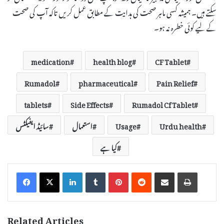
سکتے ہیں۔ ہمیشہ کسی ماہر صحت کی ہدایت کے مطابق عمل کریں تاکہ آپ کی صحت
کے لیے کوئی خطرہ نہ ہو۔
medication
health blog
CF Tablet
Rumadol
pharmaceutical
Pain Relief
tablets
Side Effects
Rumadol Cf Tablet
Urdu health
Usage
استعمال
سائیڈ ایفیکٹس
کیا ہے
LinkedIn
Tumblr
Pinterest
Reddit
Share via Email
Print
Related Articles