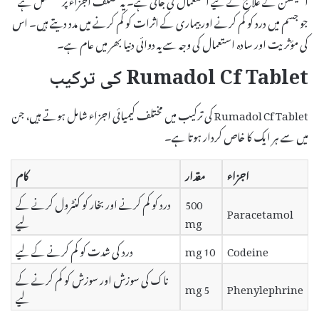
جو جسم میں درد کو کم کرنے اور بیماری کے اثرات کو کم کرنے میں مدد دیتے ہیں۔ اس
کی مؤثریت اور سادہ استعمال کی وجہ سے یہ دوائی دنیا بھر میں عام ہے۔
Rumadol Cf Tablet کی ترکیب
Rumadol Cf Tablet کی ترکیب میں مختلف کیمیائی اجزاء شامل ہوتے ہیں، جن
میں سے ہر ایک کا خاص کردار ہوتا ہے۔
اجزاء
مقدار
کام
500
درد کو کم کرنے اور بخار کو کنٹرول کرنے کے
Paracetamol
mg
لیے
Codeine
10 mg
درد کی شدت کو کم کرنے کے لیے
ناک کی سوزش اور سوزش کو کم کرنے کے
5 mg
Phenylephrine
لیے