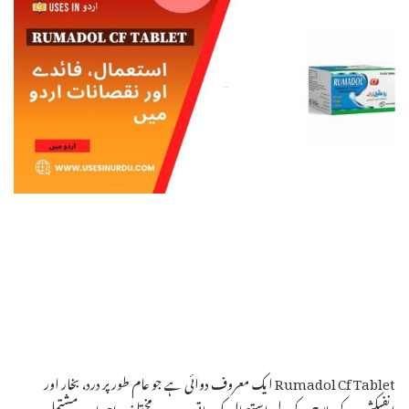
Rumadol Cf Tablet ایک معروف دوائی ہے جو عام طور پر درد، بخار اور
انفیکشن کے علاج کے لیے استعمال کی جاتی ہے۔ یہ مختلف اجزاء پر مشتمل ہے