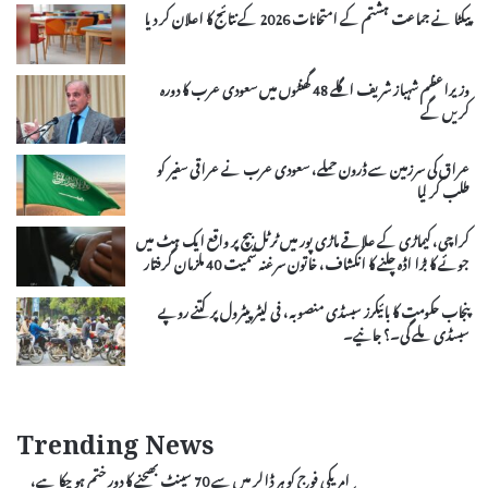
پیکٹا نے جماعت ہشتم کے امتحانات 2026 کے نتائج کا اعلان کر دیا
وزیراعظم شہباز شریف اگلے 48 گھنٹوں میں سعودی عرب کا دورہ
کریں گے
عراق کی سرزمین سے ڈرون حملے، سعودی عرب نے عراقی سفیر کو
طلب کر لیا
کراچی، کیماڑی کے علاقے ماڑی پور میں ٹرٹل بیچ پر واقع ایک ہٹ میں
جوئے کا بڑا اڈہ چلنے کا انکشاف، خاتون سرغنہ سمیت 40 ملزمان گرفتار
پنجاب حکومت کا بائیکرز سبسڈی منصوبہ، فی لیٹر پیٹرول پر کتنے روپے
سبسڈی ملے گی۔؟ جانیے۔
Trending News
امریکی فوج کو ہر ڈالر میں سے 70 سینٹ بھیجنے کا دور ختم ہو چکا ہے،