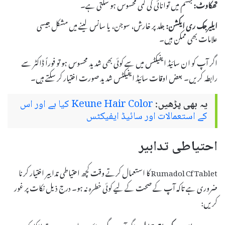
تھکاوٹ:
جسم میں توانائی کی کمی محسوس ہو سکتی ہے۔
ایلیرجک ری ایکشن:
جلد پر خارش، سوجن، یا سانس لینے میں مشکل جیسی
علامات بھی ممکن ہیں۔
اگر آپ کو ان سائیڈ ایفیکٹس میں سے کوئی بھی شدید محسوس ہو تو فوراً ڈاکٹر سے
رابطہ کریں۔ بعض اوقات سائیڈ ایفیکٹس شدید صورت اختیار کر سکتے ہیں۔
یہ بھی پڑھیں:
Keune Hair Color کیا ہے اور اس
کے استعمالات اور سائیڈ ایفیکٹس
احتیاطی تدابیر
Rumadol Cf Tablet کا استعمال کرتے وقت کچھ احتیاطی تدابیر اختیار کرنا
ضروری ہے تاکہ آپ کے صحت کے لیے کوئی خطرہ نہ ہو۔ درج ذیل نکات پر غور
کریں: