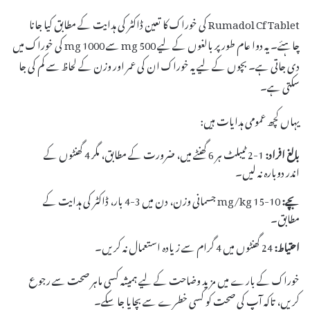
Rumadol Cf Tablet کی خوراک کا تعین ڈاکٹر کی ہدایت کے مطابق کیا جانا
چاہئے۔ یہ دوا عام طور پر بالغوں کے لیے 500 mg سے 1000 mg کی خوراک میں
دی جاتی ہے۔ بچوں کے لیے یہ خوراک ان کی عمر اور وزن کے لحاظ سے کم کی جا
سکتی ہے۔
یہاں کچھ عمومی ہدایات ہیں:
بالغ افراد:
1-2 ٹیبلٹ ہر 6 گھنٹے میں، ضرورت کے مطابق، مگر 4 گھنٹوں کے
اندر دوبارہ نہ لیں۔
بچے:
10-15 mg/kg جسمانی وزن، دن میں 3-4 بار، ڈاکٹر کی ہدایت کے
مطابق۔
احتیاط:
24 گھنٹوں میں 4 گرام سے زیادہ استعمال نہ کریں۔
خوراک کے بارے میں مزید وضاحت کے لیے ہمیشہ کسی ماہر صحت سے رجوع
کریں، تاکہ آپ کی صحت کو کسی خطرے سے بچایا جا سکے۔