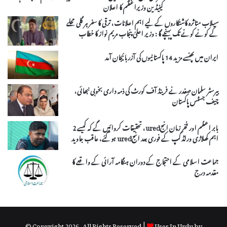
کینیڈین وزیراعظم کا اعلان
سیلاب متاثرہ کاشتکاروں کے لیے اہم اعلانات، ترقی کا سفر ہر گلی محلے
کے کونے کونے تک پہنچے گا : وزیر اعلیٰ پنجاب مریم نواز کا خطاب
ایران میں پھنسے مزید 14 پاکستانیوں کی آزربائیجان آمد
بیرسٹر سلمان صفدر نے فرینڈ آف کورٹ کی ذمہ داری بخوبی نبھائی،
چیف جسٹس پاکستان
بابر اعظم اور فخر زمان انجured، تحقیقات کروائیں گے کہ کیسے 2
اہم کھلاڑی ورلڈ کپ کے فوری بعد انجured ہو گئے، عاقب جاوید
جماعت اسلامی کے احتجاج کے دوران ہنگامہ آرائی کے واقعے کا
مقدمہ درج
© Copyright 2026, All Rights Reserved |
Uses In Urdu by