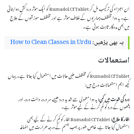
ان اجزاء کی ترکیب مل کر Rumadol Cf Tablet کو ایک مؤثر درد کش دوا بناتی
ہے۔ یہ دوا مختلف بیماریوں کے خلاف مؤثر ہے اور مختلف سوزشوں کے علاج
میں بھی مددگار ثابت ہوتی ہے۔
یہ بھی پڑھیں:
How to Clean Classes in Urdu
استعمالات
Rumadol Cf Tablet کو مختلف طبی حالات میں استعمال کیا جاتا ہے۔ یہاں
کچھ اہم استعمالات درج ہیں:
درد کی شدت میں کمی:
یہ دوا معمولی سے شدید درد جیسے سر درد، دانت درد، اور
پٹھوں کے درد کو کم کرنے کے لیے مؤثر ہے۔
بخار کا علاج:
Rumadol Cf Tablet بخار کو کم کرنے کے لیے بھی
استعمال کیا جاتا ہے، خاص طور پر جب جسم کے درجہ حرارت میں اضافہ
ہو۔