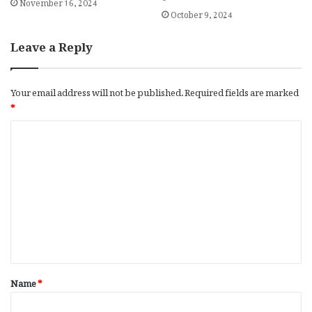
November 16, 2024
October 9, 2024
Leave a Reply
Your email address will not be published.
Required fields are marked
*
C
o
m
m
e
n
t
*
Name
*