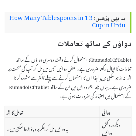
یہ بھی پڑھیں:
How Many Tablespoons in 1 3
Cup in Urdu
دواؤں کے ساتھ تعاملات
Rumadol Cf Tablet کا استعمال کرتے وقت دوسری دواؤں کے ساتھ
تعاملات کا خیال رکھنا ضروری ہے۔ بعض دوائیں آپس میں مل کر آپ کی صحت پر
اثر انداز ہو سکتی ہیں، لہذا ان کا استعمال کرنے سے پہلے ڈاکٹر سے مشورہ کرنا
ضروری ہے۔ یہاں کچھ اہم دوائیں ہیں جن کے ساتھ Rumadol Cf Tablet
کے استعمال میں احتیاط کی ضرورت ہوتی ہے:
دوائی
تعامل کا اثر
دیگر درد کش
یہ دوائیں مل کر جگر پر دباؤ بڑھا سکتی ہیں۔
دوائیں