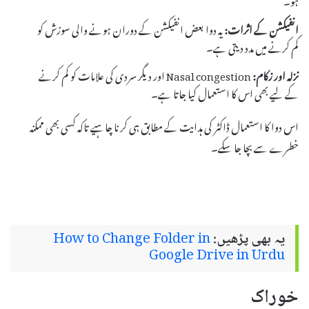
انفیکشن کے اثرات:
یہ دوا بعض انفیکشن کے دوران ہونے والی سوزش کو
کم کرنے میں مدد دیتی ہے۔
نزلہ اور زکام:
Nasal congestion اور دیگر سردی کی علامات کو کم کرنے
کے لیے بھی اس کا استعمال کیا جاتا ہے۔
اس دوا کا استعمال ڈاکٹر کی ہدایت کے مطابق ہی کرنا چاہیے تاکہ کسی بھی ممکنہ
خطرے سے بچا جا سکے۔
یہ بھی پڑھیں:
How to Change Folder in
Google Drive in Urdu
خوراک