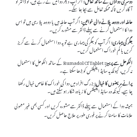
دوسری دواؤں کے ساتھ تعامل:
اگر آپ دیگر دوائیں لے رہے ہیں، تو ڈاکٹر کو
آگاہ کریں تاکہ ممکنہ تعامل سے بچا جا سکے۔
حاملہ اور دودھ پلانے والی خواتین:
اگر آپ حاملہ ہیں یا دودھ پلا رہی ہیں تو اس
دوا کا استعمال کرنے سے پہلے ڈاکٹر سے مشورہ کریں۔
جگر کی بیماری:
اگر آپ کو جگر کی بیماری ہے تو یہ دوا استعمال کرنے سے گریز
کریں یا کم خوراک استعمال کریں۔
الکوحل سے پرہیز:
Rumadol Cf Tablet کے ساتھ الکوحل کا استعمال
نہ کریں، کیونکہ یہ سائیڈ ایفیکٹس کو بڑھا سکتا ہے۔
پرانے مریضوں کا خیال:
بزرگ افراد میں دوا کی خوراک کا خاص خیال رکھنا
چاہیے، کیونکہ وہ سائیڈ ایفیکٹس کا زیادہ شکار ہو سکتے ہیں۔
ہمیشہ دوا کے استعمال سے پہلے ڈاکٹر سے مشورہ کریں اور کسی بھی غیر معمولی
علامات کا سامنا کرنے پر فوری طور پر علاج حاصل کریں۔