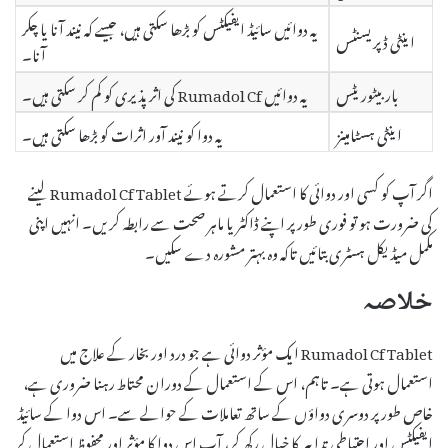
یہ دوائیں سائیڈ ایفیکٹس کو بڑھا سکتی ہیں، جیسے کہ نیند آنا یا چکر
اینٹی ڈپریسنٹس
آنا۔
باربیٹوریٹس
یہ دوائیں Rumadol Cf کی اثر پذیری کو کم کر سکتی ہیں۔
اینٹی ہسٹامینز
یہ دوا کو نیند آور اثرات کو بڑھا سکتی ہیں۔
اگر آپ کو کسی اور دوائی کا استعمال کرتے ہوئے Rumadol Cf Tablet لینے
کی ضرورت ہو تو فوری طور پر اپنے ڈاکٹر یا ماہر صحت سے رابطہ کریں۔ انہیں اپنی
مکمل میڈیکل ہسٹری بتائیں تاکہ وہ بہتر مشورہ دے سکیں۔
خلاصہ
Rumadol Cf Tablet ایک مؤثر دوائی ہے جو درد اور بخار کے علاج میں
استعمال ہوتی ہے۔ تاہم، اس کے استعمال کے دوران محتاط رہنا ضروری ہے،
خاص طور پر دوسری دواؤں کے ساتھ تعاملات کے حوالے سے۔ اس دوا کے سائیڈ
ایفیکٹس اور احتیاطی تدابیر کا خیال رکھ کر، آپ اس دوا کا مؤثر اور محفوظ استعمال کر