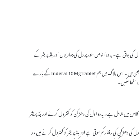
ں استعمال کی جاتی ہے۔ یہ دوا خاص طور پر دل کی بیماریوں اور بلڈ پریشر کے
اس کے مختلف استعمالات ہیں اور اس کے فوائد کے ساتھ کچھ ممکنہ سائیڈ ایفیکٹس بھی ہیں۔ اس بلاگ میں ہم Inderal 10 Mg Tablet کے بارے
ہ اٹھا سکیں۔
بیٹا بلاکرز کی کلاس میں شامل ہے۔ یہ دوا دل کی دھڑکن کو کنٹرول کرنے اور بلڈ پریشر
ی دھڑکن کی رفتار کم ہوتی ہے اور بلڈ پریشر کو کنٹرول کرنے میں مدد