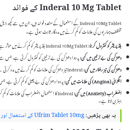
Inderal 10 Mg Tablet کے فوائد
Inderal 10 Mg Tablet کے استعمال کے متعدد فوائد ہیں، جن میں س
مختلف بیماریوں کی علامات کو کم کرنے میں مددگار ثابت ہوتی ہے۔
بلڈ پریشر کو کنٹرول کرنا:
Inderal 10 Mg Tablet بلڈ پریشر کو کم کرنے میں مؤثر ہے، جو کہ دل کی بیماریوں کے خطرات کو کم کرتا ہے۔
دھڑکن کی بے ترتیبی میں کمی:
یہ دوا دھڑکن کی بے ترتیبی کو کنٹرول کرتی ہے، جس 
دھڑکن کی تیز رفتار میں کمی:
Inderal تیز دھڑکن کی علامات کو کم کرنے میں مدد کرتی ہے، خاص طور پر اس وقت جب مریض میں اضطراب ہو۔
انگڑائی (Angina) کی علامات میں کمی:
یہ دوا دھڑکن کی بے چینی کو کم کرتی ہے، ج
اضطراب (Anxiety) میں کمی:
Inderal کا استعمال اضطراب کی علامات کو ک
بہتری لاتا ہے۔
یہ بھی پڑھیں:
Ufrim Tablet 10mg کے استعمال اور ضمنی اثرات