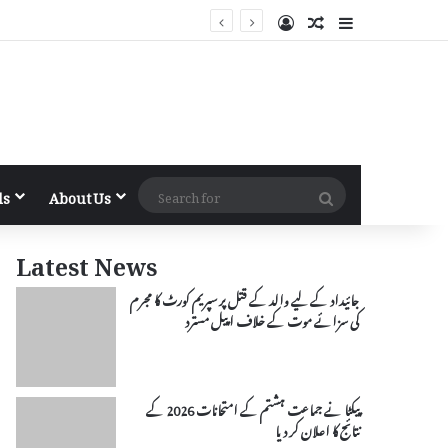
Log In
Random Article
Sidebar
Search
ls
About Us
for
Latest News
جائیداد کے لیے والد کے قتل پر سپریم کورٹ کا مجرم
کی سزائے موت کے خلاف اپیل مسترد
پیکٹا نے جماعت ہشتم کے امتحانات 2026 کے
نتائج کا اعلان کر دیا