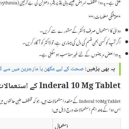
ملتی ہے۔ یہ دوا مختلف امراض جیسے ہائی بلڈ پریشر، دھڑکن کی بے ترتیبی (Arrhythmia) اور انگڑائی (Angina) میں مدد کرتی ہے۔
**پیشگی معلومات:**
دوائی کا استعمال صرف ڈاکٹر کے مشورے سے کریں۔
اگر آپ کو کسی بھی قسم کی دل کی بیماری ہے، تو ڈاکٹر کو آگاہ کریں۔
یہ دوا بعض مریضوں کے لئے غیر مناسب ہو سکتی ہے۔
یہ بھی پڑھیں:
صحت کے لیے مکھن یا مارجرین میں سے کو
Inderal 10 Mg Tablet کے استعمالات
Inderal 10 Mg Tablet کے متعدد استعمالات ہیں، جو کہ مختلف طبی حالتوں میں مریضوں کی صحت میں بہتری لانے میں مدد دیتے ہیں۔
اس دوا کے چند اہم استعمالات درج ذیل ہیں:
استعمال