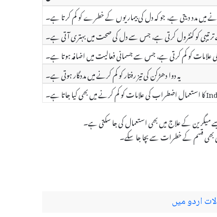
ے ترتیبی کو کنٹرول کرتی ہے، جس سے دل کی صحت میں بہتری آتی ہے۔
یہ دوا دھڑکن کی تیز رفتار کو کم کرنے میں مددگار ہوتی ہے۔
م کرنے میں بھی کیا جاتا ہے۔
 کسی بھی قسم کے خطرات سے بچا جا سکے۔
لات اردو میں