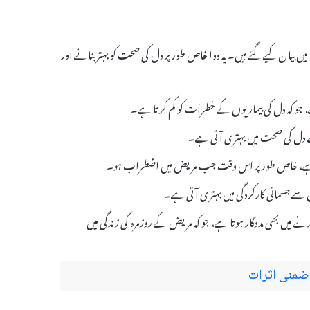
ے کچھ ذیل میں بیان کیے گئے ہیں۔ یہ دوا خاص طور پر دل کی صحت کو بہتر بنانے اور
سے دل کی صحت میں بہتری آتی ہے۔
س سے جسمانی کارکردگی میں بہتری آتی ہے۔
م کرنے میں بھی مددگار ہوتا ہے، جو کہ مریض کے روزمرہ کی زندگی میں