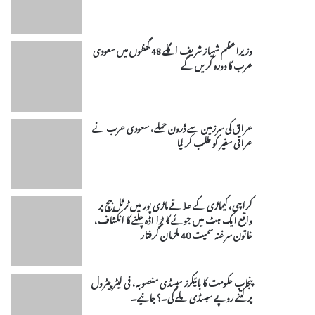
وزیراعظم شہباز شریف اگلے 48 گھنٹوں میں سعودی
عرب کا دورہ کریں گے
عراق کی سرزمین سے ڈرون حملے، سعودی عرب نے
عراقی سفیر کو طلب کر لیا
کراچی، کیماڑی کے علاقے ماڑی پور میں ٹرٹل بیچ پر
واقع ایک ہٹ میں جوئے کا بڑا اڈہ چلنے کا انکشاف،
خاتون سرغنہ سمیت 40 ملزمان گرفتار
پنجاب حکومت کا بائیکرز سبسڈی منصوبہ، فی لیٹر پیٹرول
پر کتنے روپے سبسڈی ملے گی۔؟ جانیے۔