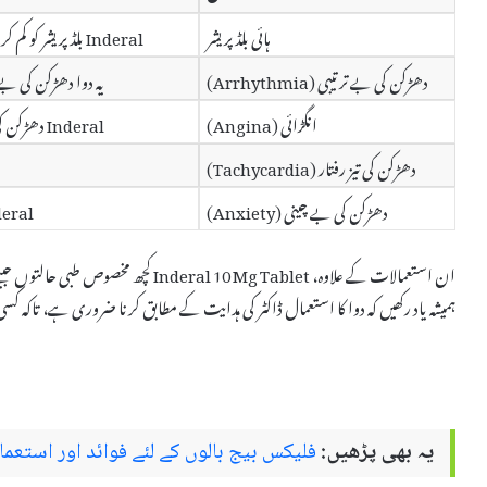
ہائی بلڈ پریشر
Inderal بلڈ پریشر کو کم کرنے میں مدد دیتی ہے، جو کہ دل کی بیماریوں کے خطرے کو کم کرتا ہے۔
دھڑکن کی بے ترتیبی (Arrhythmia)
یہ دوا دھڑکن کی ب
انگڑائی (Angina)
Inderal دھڑکن کی علامات کو کم کرتی ہے، جس سے جسمانی فعالیت میں اضافہ ہوتا ہے۔
دھڑکن کی تیز رفتار (Tachycardia)
دھڑکن کی بے چینی (Anxiety)
Inderal کا استعمال اضطراب کی علامات کو ک
ان استعمالات کے علاوہ، Inderal 10 Mg Tablet کچھ مخصوص طبی حالتوں جیسے میگرین کے علاج میں بھی استعمال کی جا سکتی ہے۔
ہمیشہ یاد رکھیں کہ دوا کا استعمال ڈاکٹر کی ہدایت کے مطابق کرنا ضروری ہے، تاکہ
یہ بھی پڑھیں:
فلیکس بیج بالوں کے لئے فوائد اور استعما