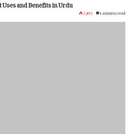
t Uses and Benefits in Urdu
3,853
6 minutes read