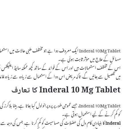
Inderal 10 Mg Tablet ایک معروف دوا ہے جو مختلف طبی حالات می
مسائل کے علاج میں مؤثر ثابت ہوئی ہے۔
میں تفصیل سے جانیں گے، تاکہ مریض اس دوا کے استعمال سے زیادہ سے زیادہ فائد
Inderal 10 Mg Tablet کا تعارف
Inderal 10 Mg Tablet، جسے عمومی طور پر پروپرانولول کہا جاتا ہے، 
کو کم کرنے کے لیے استعمال ہوتی ہے۔
Inderal
کا بنیادی کام دل کی عضلات کی حساسیت کو کم کرنا ہے، جس کی وجہ سے دل ک