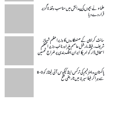
علماء نے بچوں کی پیدائش میں مناسب وقفہ ناگزیر
قرار دے دیا
سائٹ کراچی کے صنعتکاروں کا وزیراعظم شہباز
شریف، فیلڈ مارشل عاصم منیراورنائب وزیرِ اعظم
اسحاق ڈار کو امریکا ایران جنگ بندی پر خراج تحسین
پاکستان ویمنز ٹیم کی ترکس اینڈ کیکوس آئی لینڈز کو 0-8
سے ہراکر فیفا سیریز میں تاریخی فتح