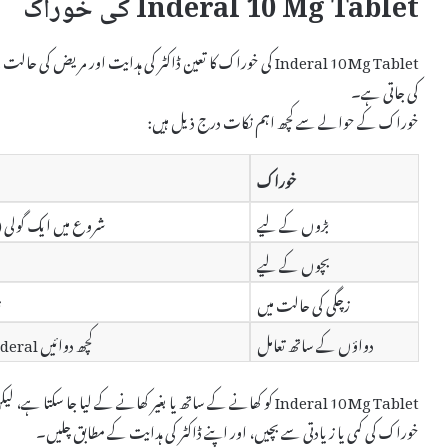
Inderal 10 Mg Tablet کی خوراک
Inderal 10 Mg Tablet کی خوراک کا تعین ڈاکٹر کی ہدایت اور مریض
کی جاتی ہے۔
خوراک کے حوالے سے کچھ اہم نکات درج ذیل ہیں:
خوراک
بڑوں کے لیے
شروع میں ایک گولی (10 Mg) دن میں دو بار، پھر ضرورت کے مطابق بڑھائی جا سکتی ہ
بچوں کے لیے
زچگی کی حالت میں
ز
دواؤں کے ساتھ تعامل
کچھ دوائیں Inderal کی اثرات کو بڑھا یا کم کر سکتی ہیں، اس لیے ڈاکٹر سے مشورہ کریں۔
Inderal 10 Mg Tablet کو کھانے کے ساتھ یا بغیر کھانے کے لیا جا سکتا ہے، لیکن مستقل طریقے سے استعمال کرنا چاہئے۔
خوراک کی کمی یا زیادتی سے بچیں، اور اپنے ڈاکٹر کی ہدایت کے مطابق چلیں۔