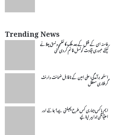
Trending News
خامنہ ای کے قتل کے بعد ملک کا نظم و نسق چلانے
کیلئے عبوری قیادت کونسل قائم کر دی گئی
اسلحہ برآمدگی: علی امین کے ناقابل ضمانت وارنٹ
گرفتاری معطل
ایم پاکس بیماری کس طرح پھیلتی ہے؟ جانئے اور
احتیاطی تدابیر اپنائیے