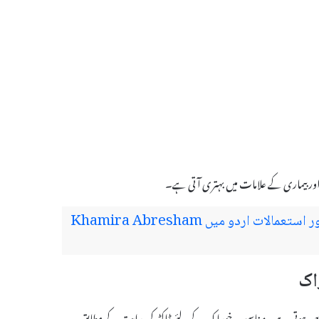
 اور بیماری کے علامات میں بہتری آتی ہے۔
خمیرہ ابریشم حکیم ارشد والا کے فوائد اور استعمالات اردو میں Khamira Abresham
 اور عمر پر منحصر ہوتی ہے۔ مناسب خوراک کے لئے ڈاکٹر کی ہدایت کے مطابق