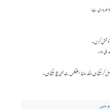
 کی کوشش کریں۔
بدیلی ہو۔
و میں