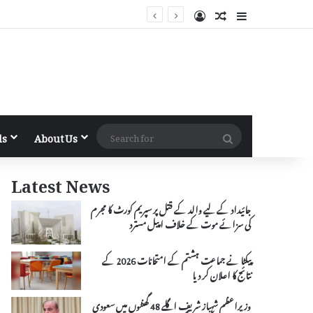
Log In
Random Article
Sidebar
Search
ls
About Us
for
Latest News
جائیداد کے لیے والد کے قتل پر سپریم کورٹ کا مجرم
کی سزائے موت کے خلاف اپیل مسترد
پیکٹا نے جماعت ہشتم کے امتحانات 2026 کے
نتائج کا اعلان کر دیا
وزیراعظم شہباز شریف اگلے 48 گھنٹوں میں سعودی