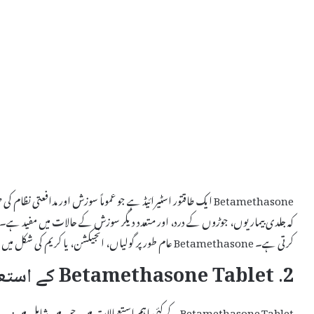
Betamethasone ایک طاقتور اسٹیرائیڈ ہے جو عموماً سوزش اور مدافعت
کہ جلدی بیماریوں، جوڑوں کے درد، اور متعدد دیگر سوزش کے حالات میں مفید ہے۔ یہ 
کرتی ہے۔ Betamethasone عام طور پر گولیاں، انجیکشن، یا کریم کی شکل میں دستیاب ہوتی ہے۔
2. Betamethasone Tablet کے استعمالات
Betamethasone Tablet کے کئی اہم استعمالات ہیں، جن میں شامل ہیں: