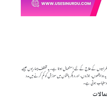
ی نظام کی خرابیوں کے علاج کے لئے استعمال ہوتا ہے۔ یہ مختلف بیماریوں جیسے
دوا پٹھوں، جوڑوں، اور دیگر بافتوں میں سوزش کو کم کرنے میں مدد