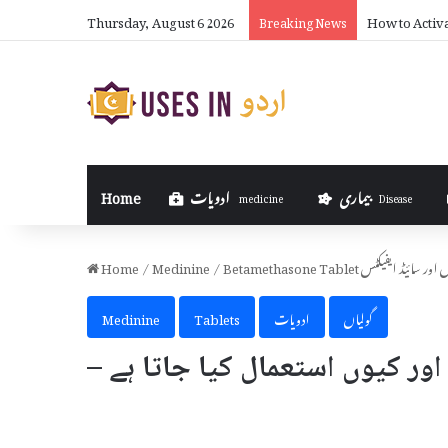
Thursday, August 6 2026
How to Activ
Breaking News
بیماری
ادویات
Home
medicine
Disease
استعمال اور سائیڈ ایفیکٹس
/
Medinine
/
Home
گولیاں
ادویات
Tablets
Medinine
Betametha کیا ہے اور کیوں استعمال کیا جاتا ہے –