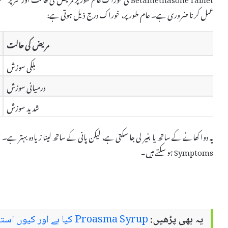
عمل کرنا ضروری ہے۔ عام طور پر، خوراک درج ذیل ہوتی ہے:
مریض کی حالت
ہلکی سوزش
درمیانی سوزش
شدید سوزش
Symptoms ہو سکتے ہیں۔
یہ بھی پڑھیں:
Proasma Syrup کیا ہے اور کیوں استعمال کیا جاتا ہے – استعمال اور سائیڈ ایفیکٹس