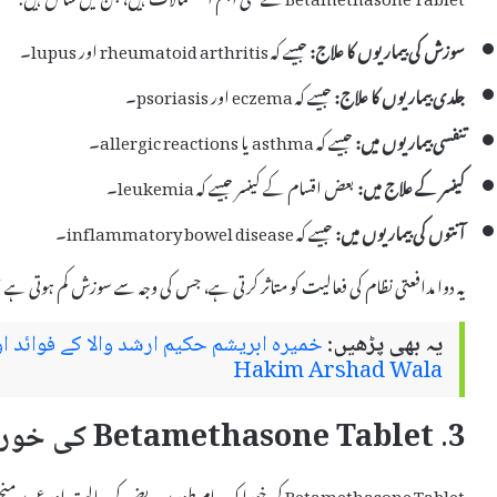
سوزش کی بیماریوں کا علاج:
جیسے کہ rheumatoid arthritis اور lupus۔
جلدی بیماریوں کا علاج:
جیسے کہ eczema اور psoriasis۔
تنفسی بیماریوں میں:
جیسے کہ asthma یا allergic reactions۔
کینسر کے علاج میں:
بعض اقسام کے کینسر جیسے کہ leukemia۔
آنتوں کی بیماریوں میں:
جیسے کہ inflammatory bowel disease۔
یہ دوا مدافعتی نظام کی فعالیت کو متاثر کرتی ہے، جس کی وجہ سے سوزش کم ہوتی ہے
یہ بھی پڑھیں:
Hakim Arshad Wala
3. Betamethasone Tablet کی خوراک
Betamethasone Tablet کی خوراک عام طور پر مریض کی حالت