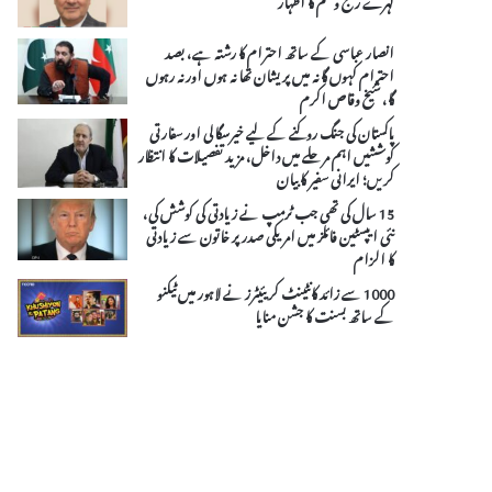
انصار عباسی کے ساتھ احترام کا رشتہ ہے، بصد
احترام کہوں گا نہ میں پریشان تھا نہ ہوں اور نہ رہوں
گا، شیخ وقاص اکرم
پاکستان کی جنگ روکنے کے لیے خیرسگالی اور سفارتی
کوششیں اہم مرحلے میں داخل، مزید تفصیلات کا انتظار
کریں؛ ایرانی سفیر کا بیان
15 سال کی تھی جب ٹرمپ نے زیادتی کی کوشش کی،
نئی ایپسٹین فائلز میں امریکی صدر پر خاتون سے زیادتی
کا الزام
1000 سے زائد کانٹینٹ کریئیٹرز نے لاہور میں ٹیکنو
کے ساتھ بسنت کا جشن منایا