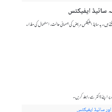
س بھی ہو سکتے ہیں۔ یہ سائیڈ ایفیکٹس مریض کی جسمانی حالت، استعمال کی مقدار،
پر اپنے ڈاکٹر سے رابطہ کریں۔