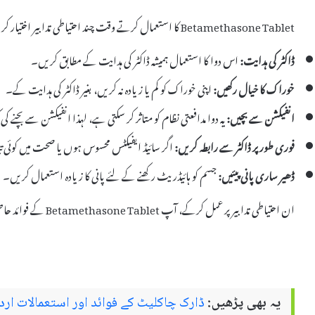
Betamethasone Tablet کا استعمال کرتے وقت چند احتیاطی تدابیر اختیار کرنا ضروری ہے:
ڈاکٹر کی ہدایت:
اس دوا کا استعمال ہمیشہ ڈاکٹر کی ہدایت کے مطابق کریں۔
خوراک کا خیال رکھیں:
اپنی خوراک کو کم یا زیادہ نہ کریں، بغیر ڈاکٹر کی ہدایت کے۔
انفیکشن سے بچیں:
یہ دوا مدافعتی نظام کو متاثر کر سکتی ہے، لہذا انفیکشن سے بچنے
فوری طور پر ڈاکٹر سے رابطہ کریں:
اگر سائیڈ ایفیکٹس محسوس ہوں یا صحت میں کوئی ت
ڈھیر ساری پانی پیئیں:
جسم کو ہائیڈریٹ رکھنے کے لئے پانی کا زیادہ استعمال کریں۔
ان احتیاطی تدابیر پر عمل کرکے، آپ Betamethasone Tablet کے فوائد حاصل کرسکتے ہیں جبکہ سائیڈ ایفیکٹس سے بھی بچ سکتے ہیں۔
یہ بھی پڑھیں:
ڈارک چاکلیٹ کے فوائد اور استعمالات ارد