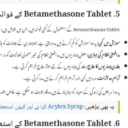
5. Betamethasone Tablet کے فوائد
Betamethasone Tablet کے استعمال کے کئی فوائد ہیں، جن میں شامل ہیں:
سوزش میں کمی:
یہ دوا سوزش کو کم کرنے میں مدد دیتی ہے، جو بیماری کے علامات کو ہ
مدافعتی نظام کی بہتری:
بعض بیماریوں میں مدافعتی نظام کی غیر معمولی فعالیت کو د
جلدی بیماریوں کا علاج:
جلد کی بیماریوں کے لئے مؤثر علاج فراہم کرتی ہے۔
آرام دہ اثرات:
درد میں کمی اور آرام فراہم کرنے میں مدد کرتی ہے۔
یہ دوا مریض کی زندگی کے معیار کو بہتر بنانے میں مددگار ثابت ہو سکتی ہے، خاص طور 
یہ بھی پڑھیں:
Acylex Syrup کیا ہے اور کیوں استعمال کیا جاتا ہے – استعمال اور سائیڈ ایفیکٹس
6. Betamethasone Tablet کے استعمال کے دوران احتیاطی تدابیر