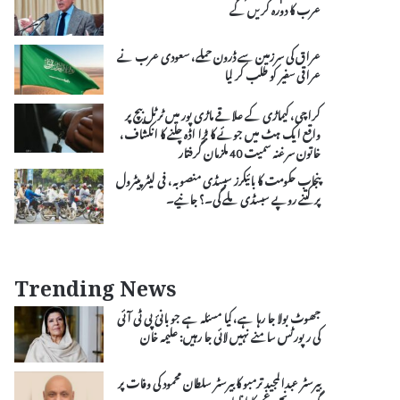
عرب کا دورہ کریں گے
عراق کی سرزمین سے ڈرون حملے، سعودی عرب نے
عراقی سفیر کو طلب کر لیا
کراچی، کیماڑی کے علاقے ماڑی پور میں ٹرٹل بیچ پر
واقع ایک ہٹ میں جوئے کا بڑا اڈہ چلنے کا انکشاف،
خاتون سرغنہ سمیت 40 ملزمان گرفتار
پنجاب حکومت کا بائیکرز سبسڈی منصوبہ، فی لیٹر پیٹرول
پر کتنے روپے سبسڈی ملے گی۔؟ جانیے۔
Trending News
جھوٹ بولا جا رہا ہے، کیا مسئلہ ہے جو بانیٔ پی ٹی آئی
کی رپورٹس سامنے نہیں لائی جا رہیں: علیمہ خان
بیرسٹر عبدالمجید ترمبو کا بیرسٹر سلطان محمود کی وفات پر
گہرے رنج و غم کا اظہار