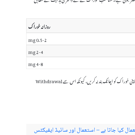
روزانہ خوراک
0.5-2 mg
2-4 mg
4-8 mg
یہ دوا کھانے کے ساتھ یا بغیر لی جا سکتی ہے، لیکن پانی کے ساتھ لینا زیادہ بہتر ہے۔ اپنی خوراک کو اچانک بند نہ کریں، کیونکہ اس سے Withdrawal