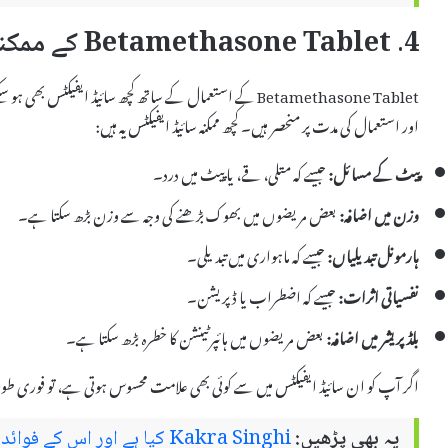
4. Betamethasone Tablet کے ممکنہ سائیڈ ایفیکٹس
Betamethasone Tablet کے استعمال کے ساتھ کچھ سائیڈ ایفیکٹ
اور استعمال کی مدت پر منحصر ہیں۔ کچھ ممکنہ سائیڈ ایفیکٹس یہ ہیں:
پیٹ کے مسائل:
جیسے کہ متلی، قے، یا پیٹ میں درد۔
وزن میں اضافہ:
بعض مریضوں میں بھوک بڑھنے کی وجہ سے وزن بڑھ سکتا ہے۔
ہارمونل تبدیلیاں:
جیسے کہ ماہواری میں تبدیلی۔
نفسیاتی اثرات:
جیسے کہ اضطراب یا ڈپریشن۔
بلڈ پریشر میں اضافہ:
بعض مریضوں میں ہائپرٹینشن کا خطرہ بڑھ سکتا ہے۔
اگر آپ کو ان سائیڈ ایفیکٹس میں سے کوئی بھی علامت محسوس ہوتی ہے، تو فوری طور 
یہ بھی پڑھیں:
Kakra Singhi کیا ہے اور اس کے فوائد اور سائیڈ ایفیکٹس