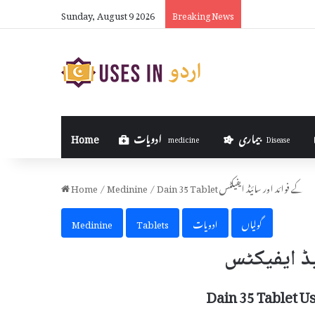
Sunday, August 9 2026
How Many Fulbr
Breaking News
بیماری
ادویات
Home
medicine
Disease
Dain 35 Tablet کے فوائد اور سائیڈ ایفیکٹس
/
Medinine
/
Home
گولیاں
ادویات
Tablets
Medinine
Dain 35 Tablet U