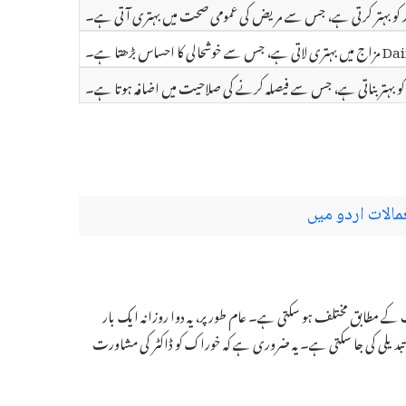
معیار کو بہتر کرتی ہے، جس سے مریض کی عمومی صحت میں بہتری آتی ہے۔
کا احساس بڑھتا ہے۔
و بہتر بناتی ہے، جس سے فیصلہ کرنے کی صلاحیت میں اضافہ ہوتا ہے۔
الات اردو میں
نوعیت کے مطابق مختلف ہو سکتی ہے۔ عام طور پر، یہ دوا روزانہ ایک بار
تبدیلی کی جا سکتی ہے۔ یہ ضروری ہے کہ خوراک کو ڈاکٹر کی مشاورت