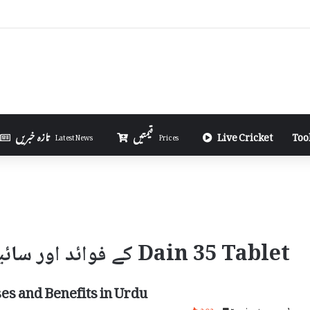
ight Scholarships Are Awarded Each Year in Urdu
Too
Live Cricket
قیمتیں
تازہ خبریں
Latest News
Prices
Dain 35 Tablet کے فوائد اور سائیڈ ایفیکٹس
ses and Benefits in Urdu
202
5 minutes read