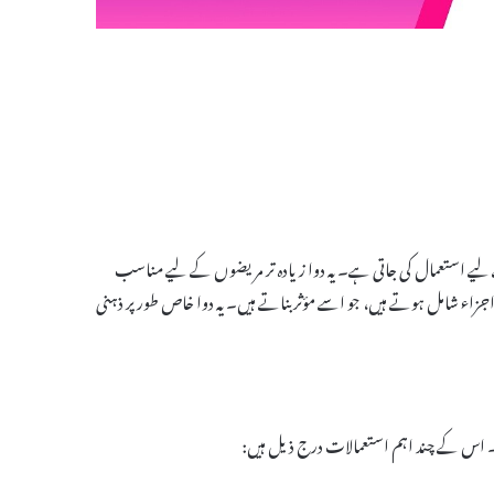
علاج کے لیے استعمال کی جاتی ہے۔ یہ دوا زیادہ تر مریضوں کے لیے مناسب
Dain 35 Tablet میں مختلف کیمیکلز اور اجزاء شامل ہوتے ہیں، جو اسے مؤثر بناتے ہیں۔ یہ دوا خاص طور پر ذہنی