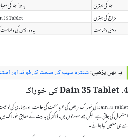
نیند کی بہتری
یہ دوا نیند کی 
مزاج کی بہتری
Dain 35 Tablet مزاج میں بہتری لاتی ہے، جس سے خوشحالی 
ذہنی وضاحت
یہ دوا ذہن کی وضاحت ک
یہ بھی پڑھیں:
شتترہ سیب کے صحت کے فوائد اور استعم
4. Dain 35 Tablet کی خوراک
Dain 35 Tablet کی خوراک مریض کی عمر، صحت کی حالت، اور بیماری کی 
استعمال کی جاتی ہے، لیکن کچھ صورتوں میں، ڈاکٹر کی ہدایت کے مطابق خوراک میں 
سے ہی متعین کیا جائے۔