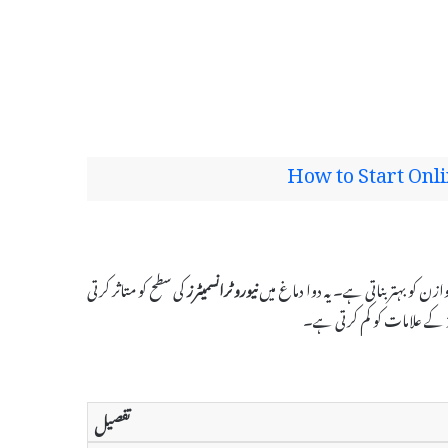
How to Start Onli
نیورو ٹرانسمیٹرز
کی سطح کو متاثر کرتی
اؤ کے علامات کو کم کرتی ہے۔
تفصیل