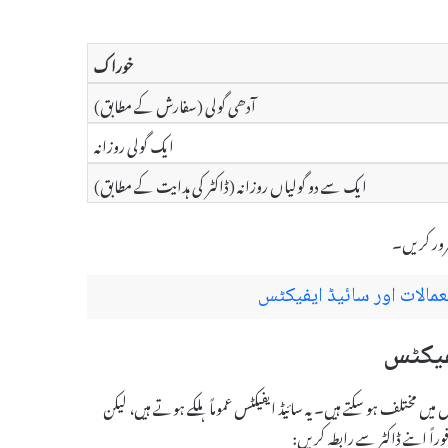
خوراک
آدھی گولی (سفارش کے مطابق)
ایک گولی روزانہ
ایک سے دو گولیاں روزانہ (ڈاکٹر کی ہدایت کے مطابق)
رور کریں۔
ہر مریض میں مختلف ہو سکتے ہیں۔ یہ سائیڈ ایفیکٹس عموماً ہلکے ہوتے ہیں، لیکن
اً اپنے ڈاکٹر سے رابطہ کریں: