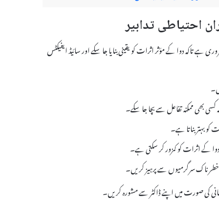
ہت ضروری ہے تاکہ دوا کے مؤثر اثرات کو یقینی بنایا جا سکے اور سائیڈ ایفیکٹس
 کسی بھی ممکنہ تفاعل سے بچا جا سکے۔
کو بہتر بناتا ہے۔
وا کے اثرات کو کمزور کر سکتی ہے۔
و خطرناک سرگرمیوں سے پرہیز کریں۔
یشانی کی صورت میں اپنے ڈاکٹر سے مشورہ کریں۔