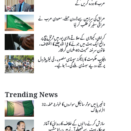
عرب کا دورہ کریں گے
عراق کی سرزمین سے ڈرون حملے، سعودی عرب نے
عراقی سفیر کو طلب کر لیا
کراچی، کیماڑی کے علاقے ماڑی پور میں ٹرٹل بیچ پر
واقع ایک ہٹ میں جوئے کا بڑا اڈہ چلنے کا انکشاف،
خاتون سرغنہ سمیت 40 ملزمان گرفتار
پنجاب حکومت کا بائیکرز سبسڈی منصوبہ، فی لیٹر پیٹرول
پر کتنے روپے سبسڈی ملے گی۔؟ جانیے۔
Trending News
نائجیریا میں موٹر سائیکل سواروں کا خونریز حملہ، 32
افراد ہلاک
سازش کرنے والوں کے خلاف کارروائی کا آغاز
ہوچکا، بہت سے فیصلے آنے ہیں: رانا مشہود