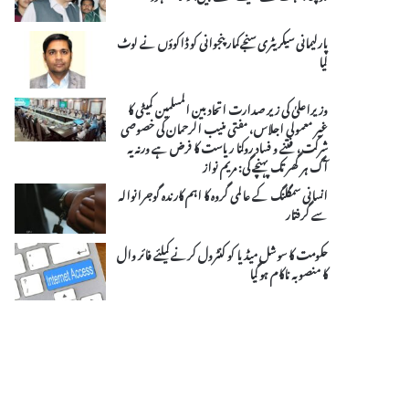
پارلیمانی سیکریٹری سنجےکمار پنجوانی کو ڈاکوؤں نے لوٹ
لیا
وزیراعلیٰ کی زیر صدارت اتحادبین المسلمین کمیٹی کا
غیر معمولی اجلاس، مفتی منیب الرحمان کی خصوصی
شرکت، فتنے و فساد روکنا ریاست کا فرض ہے ورنہ یہ
آگ ہر گھر تک پہنچے گی: مریم نواز
انسانی سمگلنگ کے عالمی گروہ کا اہم کارندہ گوجرانوالہ
سے گرفتار
حکومت کا سوشل میڈیا کو کنٹرول کرنے کیلئے فائر وال
کا منصوبہ ناکام ہو گیا