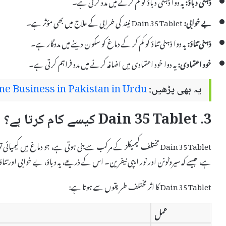
ذہنی دباؤ:
یہ دوا ذہنی دباؤ کو کم کرنے میں مدد کرتی ہے۔
بے خوابی:
Dain 35 Tablet نیند کی خرابی کے علاج میں بھی مؤثر ہے۔
ذہنی تناؤ:
یہ دوا ذہنی تناؤ کو کم کر کے دماغ کو سکون دینے میں مددگار ہے۔
خود اعتمادی:
یہ دوا خود اعتمادی میں اضافہ کرنے میں مدد فراہم کرتی ہے۔
یہ بھی پڑھیں:
ne Business in Pakistan in Urdu
3. Dain 35 Tablet کیسے کام کرتا ہے؟
Dain 35 Tablet مختلف کیمیکلز کے مرکب سے بنی ہوتی ہے، جو دماغ میں کیمیائی توازن کو بہتر بناتی ہے۔ یہ دوا دماغ میں
ہے، جیسے کہ سیروٹونن اور نور ایپی نیفرین۔ اس کے ذریعے، یہ دباؤ، بے خوابی اور تن
Dain 35 Tablet کا اثر مختلف طریقوں سے ہوتا ہے:
عمل