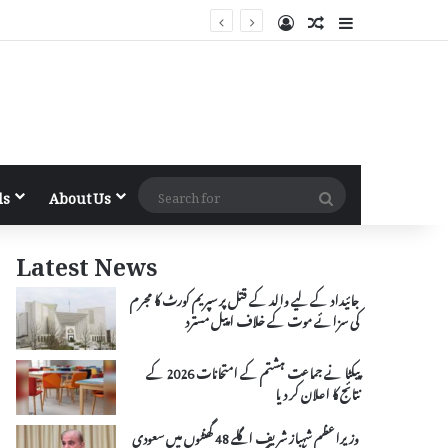
Log In
Random Article
Sidebar
Search
ls
About Us
for
Latest News
جائیداد کے لیے والد کے قتل پر سپریم کورٹ کا مجرم
کی سزائے موت کے خلاف اپیل مسترد
پیکٹا نے جماعت ہشتم کے امتحانات 2026 کے
نتائج کا اعلان کر دیا
وزیراعظم شہباز شریف اگلے 48 گھنٹوں میں سعودی