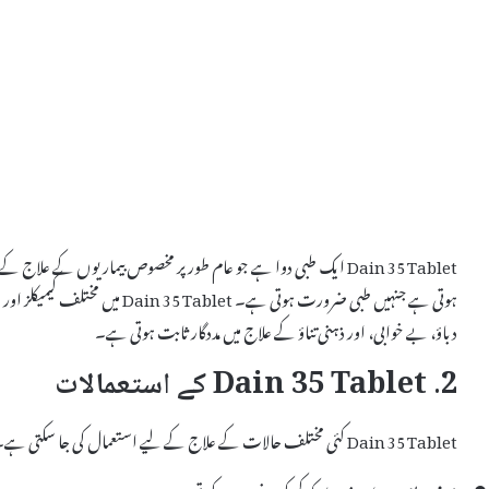
Dain 35 Tablet ایک طبی دوا ہے جو عام طور پر مخصوص بیماریوں کے 
ہوتی ہے جنہیں طبی ضرورت ہوتی ہے۔ 
دباؤ، بے خوابی، اور ذہنی تناؤ کے علاج میں مددگار ثابت ہوتی ہے۔
2. Dain 35 Tablet کے استعمالات
Dain 35 Tablet کئی مختلف حالات کے علاج کے لیے استعمال کی جا سکتی ہے۔ اس کے چند اہم استعمالات درج ذیل ہیں: