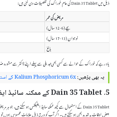
ذیل میں Dain 35 Tablet کی عام خوراک کی تفصیلات دی گئی ہیں:
مریض کی عمر
بچے (6-12 سال)
نوجوان (13-17 سال)
بالغ
یاد رہے کہ خوراک کے حوالے سے کسی بھی تبدیلی سے پہلے اپنے ڈاکٹر سے مشورہ ض
یہ بھی پڑھیں:
Kalium Phosphoricum 6x کے استعمالات اور سائیڈ ایفیکٹس
5. Dain 35 Tablet کے ممکنہ سائیڈ ایفیکٹس
Dain 35 Tablet کے استعمال سے کچھ ممکنہ سائیڈ ایفیکٹس ہو سکتے ہیں، جو 
بعض اوقات یہ شدید بھی ہو سکتے ہیں۔ اگر آپ کو درج ذیل علامات محسوس ہوں تو فور