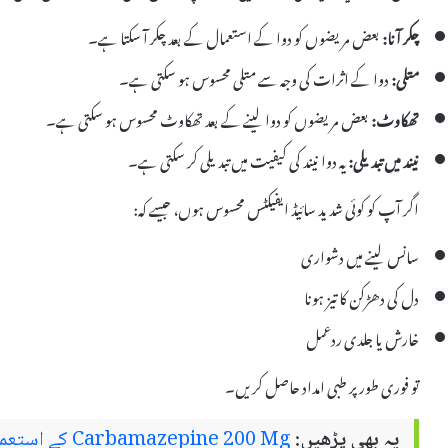
چکر آنا:
بعض مریضوں کو دوا کے استعمال کے بعد چکر آ سکتا ہے۔
متلی:
دوا کے اثرات کی وجہ سے متلی محسوس ہو سکتی ہے۔
تھکاوٹ:
بعض مریضوں کو دوا لینے کے بعد تھکاوٹ محسوس ہو سکتی ہے۔
نیند میں تبدیلی:
یہ دوا نیند کی کیفیت میں تبدیلی کر سکتی ہے۔
اگر آپ کو کوئی شدید سائیڈ ایفیکٹس محسوس ہوں، جیسے کہ:
سانس لینے میں دشواری
دل کی دھڑکن کا تیز ہونا
خارش یا جلدی ردعمل
تو فوری طور پر طبی امداد حاصل کریں۔
یہ بھی پڑھیں:
Carbamazepine 200 Mg کے استعمالات اور سائیڈ ایفیکٹس