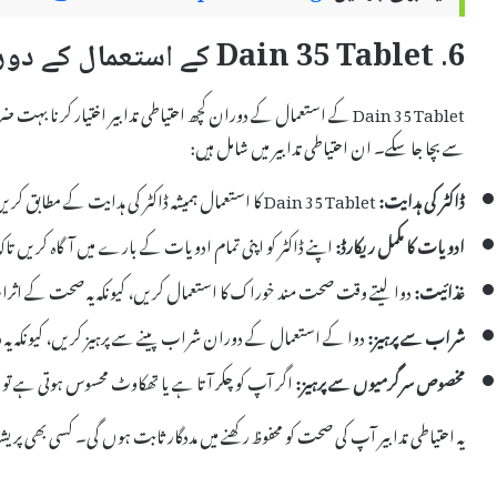
6. Dain 35 Tablet کے استعمال کے دوران احتیاطی تدابیر
Dain 35 Tablet کے استعمال کے دوران کچھ احتیاطی تدابیر اختیار کرنا ب
سے بچا جا سکے۔ ان احتیاطی تدابیر میں شامل ہیں:
ڈاکٹر کی ہدایت:
Dain 35 Tablet کا استعمال ہمیشہ ڈاکٹر کی ہدایت کے مطابق کریں۔
ادویات کا مکمل ریکارڈ:
اپنے ڈاکٹر کو اپنی تمام ادویات کے بارے میں آگاہ کریں تاکہ
غذائیت:
دوا لیتے وقت صحت مند خوراک کا استعمال کریں، کیونکہ یہ صحت کے اثرات 
شراب سے پرہیز:
دوا کے استعمال کے دوران شراب پینے سے پرہیز کریں، کیونکہ یہ د
مخصوص سرگرمیوں سے پرہیز:
اگر آپ کو چکر آتا ہے یا تھکاوٹ محسوس ہوتی ہے ت
یہ احتیاطی تدابیر آپ کی صحت کو محفوظ رکھنے میں مددگار ثابت ہوں گی۔ کسی بھی پر