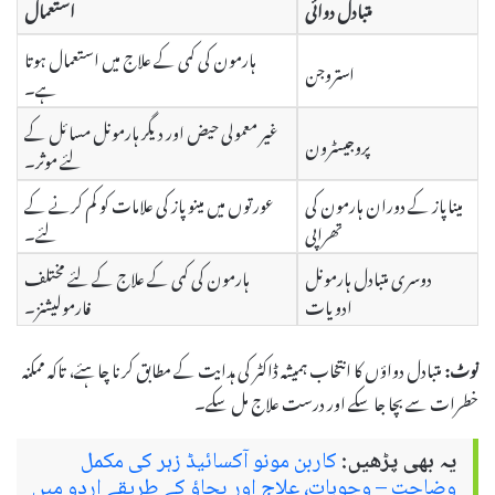
متبادل دوائی
استعمال
ہارمون کی کمی کے علاج میں استعمال ہوتا
استروجن
ہے۔
غیر معمولی حیض اور دیگر ہارمونل مسائل کے
پروجیسٹرون
لئے موثر۔
میناپاز کے دوران ہارمون کی
عورتوں میں مینوپاز کی علامات کو کم کرنے کے
تھراپی
لئے۔
دوسری متبادل ہارمونل
ہارمون کی کمی کے علاج کے لئے مختلف
ادویات
فارمولیشنز۔
نوٹ:
متبادل دواؤں کا انتخاب ہمیشہ ڈاکٹر کی ہدایت کے مطابق کرنا چاہئے، تاکہ ممکنہ
خطرات سے بچا جا سکے اور درست علاج مل سکے۔
یہ بھی پڑھیں:
کاربن مونو آکسائیڈ زہر کی مکمل
وضاحت – وجوہات، علاج اور بچاؤ کے طریقے اردو میں