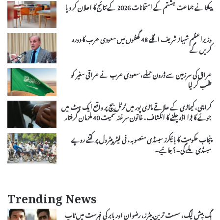
پیکٹا نے جماعت ہشتم کے امتحانات 2026 کے نتائج کا اعلان کر دیا
وزیراعظم شہباز شریف اگلے 48 گھنٹوں میں سعودی عرب کا دورہ
کریں گے
عراق کی سرزمین سے ڈرون حملے، سعودی عرب نے عراقی سفیر کو
طلب کر لیا
کراچی، کیماڑی کے علاقے ماڑی پور میں ٹرٹل بیچ پر واقع ایک ہٹ میں
جوئے کا بڑا اڈہ چلنے کا انکشاف، خاتون سرغنہ سمیت 40 ملزمان گرفتار
پنجاب حکومت کا بائیکرز سبسڈی منصوبہ، فی لیٹر پیٹرول پر کتنے روپے
سبسڈی ملے گی۔؟ جانیے۔
Trending News
بگ بیش لیگ، سست ترین بیٹرز، رضوان اور بابر کی فہرست میں ٹاپ