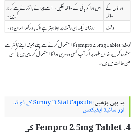
دواؤں کے
اس دوا کو پانی کے ساتھ نگلیں۔ اسے چبانے یا توڑنے سے گریز
ساتھ
کریں۔
وقت
روزانہ ایک ہی وقت پر لینا بہتر ہے تاکہ یاد رکھنا آسان ہو۔
نوٹ:
Fempro 2.5mg Tablet کا استعمال کرنے سے پہلے ہمیشہ اپنے ڈاکٹر سے
مشورہ کریں، خاص طور پر اگر آپ کسی دوسری دوا کا استعمال کر رہی ہیں یا کسی
طبی حالت میں ہیں۔
یہ بھی پڑھیں:
Sunny D Stat Capsule کے فوائد
اور سائیڈ ایفیکٹس
4. Fempro 2.5mg Tablet کی