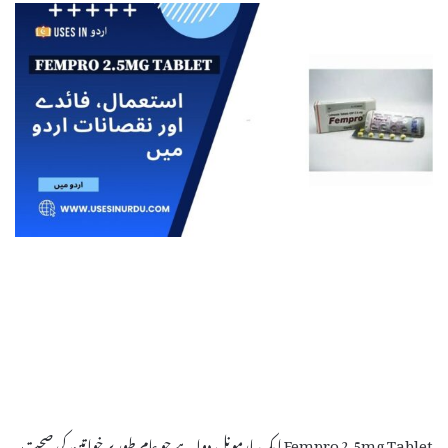
Fempro 2.5mg Tablet ایک ہارمونل دوا ہے جو عام طور پر خواتین کی صحت