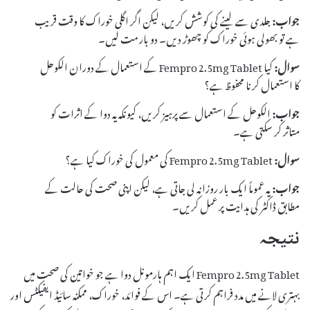
جواب:
جلدی سے لینے کی کوشش کریں، لیکن اگر اگلی خوراک کا وقت قریب
ہے تو بھولی ہوئی خوراک کو چھوڑ دیں۔ دو بار مت لیں۔
سوال:
کیا Fempro 2.5mg Tablet کے استعمال کے دوران الکوحل
کا استعمال کرنا محفوظ ہے؟
جواب:
الکوحل کے استعمال سے پرہیز کریں، کیونکہ یہ دوا کے اثرات کو
متاثر کر سکتی ہے۔
سوال:
Fempro 2.5mg Tablet کی معمول کی خوراک کیا ہے؟
جواب:
یہ عموماً ایک بار روزانہ لی جاتی ہے، لیکن اپنی صحت کی حالت کے
مطابق ڈاکٹر کی ہدایت پر عمل کریں۔
نتیجہ
Fempro 2.5mg Tablet ایک اہم ہارمونل دوا ہے جو خواتین کی صحت میں
بہتری لانے میں مدد فراہم کرتی ہے۔ اس کے فوائد، خوراک، ممکنہ سائیڈ ایفیکٹس اور