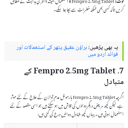
نوٹ:
Fempro 2.5mg Tablet کا استعمال ہمیشہ ڈاکٹر کی ہدایت کے مطابق
کریں تاکہ کسی بھی ممکنہ خطرات سے بچا جا سکے۔
یہ بھی پڑھیں:
براؤن عقیق پتھر کے استعمالات اور
فوائد اردو میں
7. Fempro 2.5mg Tablet کے
متبادل
اگرچہ Fempro 2.5mg Tablet ہارمونل عدم توازن کے علاج کے لئے موثر
ہے، لیکن کچھ مریض دیگر دواؤں کی تلاش میں ہو سکتے ہیں جو اسی مقصد کے لئے
استعمال ہوتی ہیں۔ یہاں کچھ متبادل دوائیں درج کی گئی ہیں: