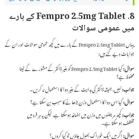
8. Fempro 2.5mg Tablet کے بارے
میں عمومی سوالات
یہاں Fempro 2.5mg Tablet کے بارے میں کچھ عمومی سوالات اور ان کے
جوابات دیے گئے ہیں:
سوال:
کیا Fempro 2.5mg Tablet کو بغیر ڈاکٹر کے مشورے کے لینا
محفوظ ہے؟
جواب:
نہیں، ہمیشہ ڈاکٹر کی ہدایت کے بغیر دوا کا استعمال نہ کریں۔
سوال:
کیا اس دوا کا استعمال وزن بڑھانے کا سبب بن سکتا ہے؟
جواب:
کچھ مریضوں میں وزن میں اضافہ ہوسکتا ہے، لیکن یہ ہر فرد میں
مختلف ہو سکتا ہے۔
سوال:
اگر میں ایک خوراک بھول جاؤں تو کیا کروں؟