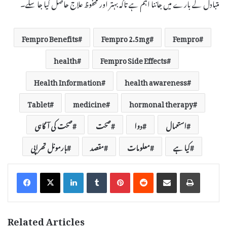
متبادل کے بارے میں جاننا اہم ہے تاکہ بہتر اور محفوظ علاج حاصل کیا جا سکے۔
Fempro Benefits
Fempro 2.5mg
Fempro
health
Fempro Side Effects
Health Information
health awareness
Tablet
medicine
hormonal therapy
استعمال
دوا
صحت
صحت کی آگاہی
کیا ہے
معلومات
مقصد
ہارمونل تھراپی
LinkedIn
Tumblr
Pinterest
Reddit
Share via Email
Print
Related Articles