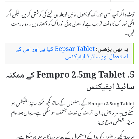
نوٹ:
اگر آپ کسی خوراک کو بھول جائیں تو جلد ہی لینے کی کوشش کریں، لیکن اگر
اگلی خوراک کا وقت قریب ہے تو بھولی ہوئی خوراک کو چھوڑ دیں۔ دو بار مت
لیں۔
یہ بھی پڑھیں:
Bepsar Tablet کیا ہے اور اس کے
استعمال اور سائیڈ ایفیکٹس
5. Fempro 2.5mg Tablet کے ممکنہ
سائیڈ ایفیکٹس
Fempro 2.5mg Tablet کے استعمال کے ساتھ کچھ ممکنہ سائیڈ ایفیکٹس ہو
سکتے ہیں۔ ہر مریض پر ان اثرات کی شدت مختلف ہو سکتی ہے۔ یہاں چند عام
سائیڈ ایفیکٹس درج ہیں:
سر درد:
کچھ مریضوں کو دوا کے استعمال کے بعد سر درد کا سامنا ہو سکتا ہے۔