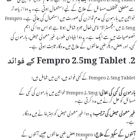
سے متعلق مختلف مسائل کے علاج کے لیے استعمال ہوتی ہے۔ یہ دوا زیادہ تر
خواتین میں ہارمون کی عدم توازن کی صورت میں استعمال کی جاتی ہے۔ Fempro
2.5mg میں "فیمسٹراڈ" نامی فعال جزو شامل ہوتا ہے جو اس دوا کی اہم
خصوصیات میں سے ایک ہے۔ یہ دوا بنیادی طور پر غیر معمولی حیض، ہارمون کی
کمی، اور بعض دیگر طبی حالتوں کے علاج میں مددگار ثابت ہوتی ہے۔
2. Fempro 2.5mg Tablet کے فوائد
Fempro 2.5mg Tablet کے کئی فوائد ہیں، جن میں شامل ہیں:
ہارمون کی کمی کی بحالی:
Fempro 2.5mg خواتین میں ہارمون کی کمی کے
مسائل کو حل کرنے میں مدد کرتی ہے۔
غیر معمولی حیض کی ترتیب:
یہ دوا غیر معمولی حیض کو بہتر بنانے میں مددگار
ہے۔
آنتوں کے سکیڑ کے علاج:
Fempro بعض طبی حالتوں جیسے آنتوں کے