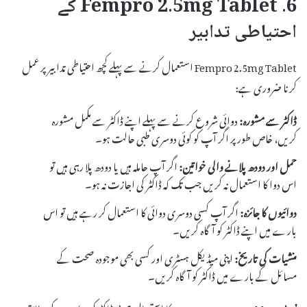
6. Fempro 2.5mg Tablet کے
احتیاطی تدابیر
Fempro 2.5mg Tablet استعمال کرنے سے پہلے کچھ احتیاطی تدابیر پر عمل
کرنا ضروری ہے:
ڈاکٹر سے مشورہ:
دوائی شروع کرنے سے پہلے اپنے ڈاکٹر سے مکمل مشورہ
کریں، خاص طور پر اگر آپ کو کوئی دوسری طبی حالت ہو۔
حمل اور دودھ پلانے والی خواتین:
اگر آپ حاملہ ہیں یا دودھ پلا رہی ہیں تو
اس دوا کا استعمال نہ کریں جب تک کہ ڈاکٹر کی اجازت نہ ہو۔
دوائیوں کا جائزہ:
اگر آپ کسی دوسری دوائی کا استعمال کر رہے ہیں تو اس
بارے میں اپنے ڈاکٹر کو آگاہ کریں۔
منشیات کی تاریخ:
اپنی میڈیکل ہسٹری اور کسی بھی موجودہ صحت کے
مسائل کے بارے میں ڈاکٹر کو آگاہ کریں۔