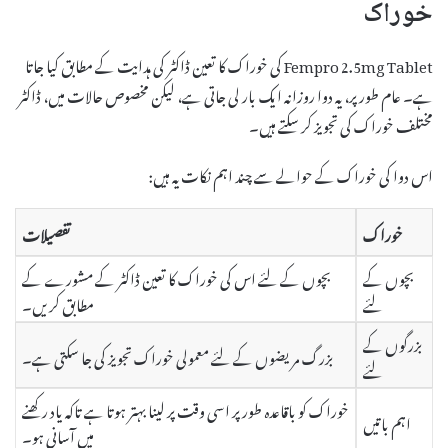
خوراک
Fempro 2.5mg Tablet کی خوراک کا تعین ڈاکٹر کی ہدایت کے مطابق کیا جاتا
ہے۔ عام طور پر، یہ دوا روزانہ ایک بار لی جاتی ہے، لیکن مخصوص حالات میں، ڈاکٹر
مختلف خوراک کی تجویز کر سکتے ہیں۔
اس دوا کی خوراک کے حوالے سے چند اہم نکات یہ ہیں:
خوراک
تفصیلات
بچوں کے
بچوں کے لئے اس کی خوراک کا تعین ڈاکٹر کے مشورے کے
لئے
مطابق کریں۔
بزرگوں کے
بزرگ مریضوں کے لئے معمولی خوراک تجویز کی جا سکتی ہے۔
لئے
خوراک کو باقاعدہ طور پر اسی وقت پر لینا بہتر ہوتا ہے تاکہ یاد رکھنے
اہم باتیں
میں آسانی ہو۔