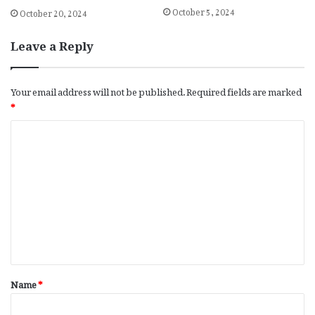
October 5, 2024
October 20, 2024
Leave a Reply
Your email address will not be published.
Required fields are marked
*
C
o
m
m
e
n
t
*
Name
*