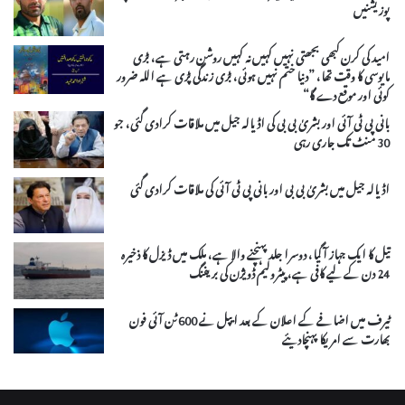
پوزیشنیں
امید کی کرن کبھی بجھتی نہیں کہیں نہ کہیں روشن رہتی ہے، بڑی
مایوسی کا وقت تھا، ”دنیا ختم نہیں ہوئی، بڑی زندگی پڑی ہے اللہ ضرور
کوئی اور موقع دے گا“
بانی پی ٹی آئی اور بشریٰ بی بی کی اڈیالہ جیل میں ملاقات کرادی گئی، جو
30 منٹ تک جاری رہی
اڈیالہ جیل میں بشریٰ بی بی اور بانی پی ٹی آئی کی ملاقات کرادی گئی
تیل کا ایک جہاز آ گیا، دوسرا جلد پہنچنے والا ہے، ملک میں ڈیزل کا ذخیرہ
24 دن کے لیے کافی ہے، پیٹرولیم ڈویژن کی بریفنگ
ٹیرف میں اضافے کے اعلان کے بعد ایپل نے 600 ٹن آئی فون
بھارت سے امریکا پہنچادیئے