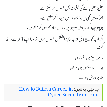
متلی:
متلی یا قے کی کیفیت بھی محسوس ہو سکتی ہے۔
بھوک میں کمی:
یہ دوا بھوک میں کمی پیدا کر سکتی ہے۔
چڑچڑاپن:
کچھ مریض چڑچڑاپن یا ذہنی دباؤ محسوس کر سکتے ہیں۔
اگر آپ کو درج ذیل شدید سائیڈ ایفیکٹس محسوس ہوں، تو فوراً اپنے ڈاکٹر سے رابطہ
کریں:
سانس لینے میں دشواری
چہرے یا ہونٹوں میں سوجن
جلد پر خارش یا دانے
یہ بھی پڑھیں:
How to Build a Career in
Cyber Security in Urdu