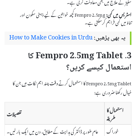
سکیڑ کے علاج میں بھی معاونت کرتی ہے۔
اسٹریس میں کمی:
Fempro 2.5mg کچھ خواتین کے لیے ذہنی سکون اور
تناؤ میں کمی فراہم کرسکتی ہے۔
یہ بھی پڑھیں:
How to Make Cookies in Urdu
3. Fempro 2.5mg Tablet کا
استعمال کیسے کریں؟
Fempro 2.5mg Tablet کا استعمال کرتے وقت چند اہم نکات ہیں جن کا
خیال رکھنا ضروری ہے:
استعمال کا
تفصیلات
طریقہ
خوراک
عام طور پر ڈاکٹر کی ہدایت کے مطابق، دن میں ایک بار لیں۔