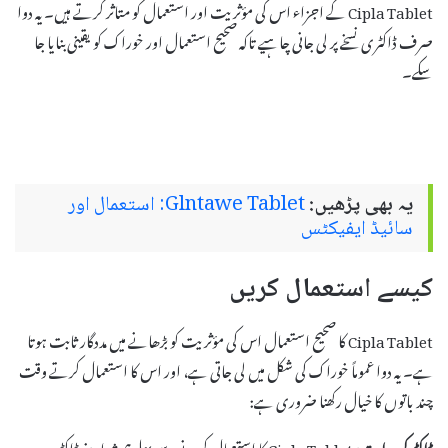
Cipla Tablet کے اجزاء اس کی مؤثریت اور استعمال کو متاثر کرتے ہیں۔ یہ دوا
صرف ڈاکٹری نسخے پر لی جانی چاہیے تاکہ صحیح استعمال اور خوراک کو یقینی بنایا جا
سکے۔
یہ بھی پڑھیں:
Glntawe Tablet: استعمال اور
سائیڈ ایفیکٹس
کیسے استعمال کریں
Cipla Tablet کا صحیح استعمال اس کی مؤثریت کو بڑھانے میں مددگار ثابت ہوتا
ہے۔ یہ دوا عموماً خوراک کی شکل میں لی جاتی ہے، اور اس کا استعمال کرتے وقت
چند باتوں کا خیال رکھنا ضروری ہے:
ڈاکٹر کی ہدایت:
Cipla Tablet کا استعمال کرنے سے پہلے ہمیشہ اپنے ڈاکٹر