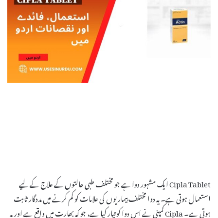
Cipla Tablet ایک مشہور دوا ہے جو مختلف طبی حالتوں کے علاج کے لیے
استعمال ہوتی ہے۔ یہ دوا مختلف بیماریوں کی علامات کو کم کرنے میں مددگار ثابت
ہوتی ہے۔ Cipla کمپنی نے اس دوا کو تیار کیا ہے، جو کہ بھارت میں واقع ہے اور یہ