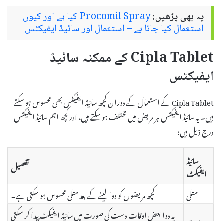
یہ بھی پڑھیں:
Procomil Spray کیا ہے اور کیوں
استعمال کیا جاتا ہے – استعمال اور سائیڈ ایفیکٹس
Cipla Tablet کے ممکنہ سائیڈ
ایفیکٹس
Cipla Tablet کے استعمال کے دوران کچھ سائیڈ ایفیکٹس بھی محسوس ہو سکتے
ہیں۔ یہ سائیڈ ایفیکٹس ہر مریض میں مختلف ہو سکتے ہیں، اور کچھ اہم سائیڈ ایفیکٹس
درج ذیل ہیں:
سائیڈ
تفصیل
ایفیکٹ
متلی
کچھ مریضوں کو دوا لینے کے بعد متلی محسوس ہو سکتی ہے۔
یہ دوا بعض اوقات دست کی صورت میں سائیڈ ایفیکٹ پیدا کر سکتی
دست