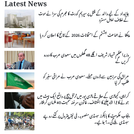
Latest News
جائیداد کے لیے والد کے قتل پر سپریم کورٹ کا مجرم کی سزائے موت
کے خلاف اپیل مسترد
پیکٹا نے جماعت ہشتم کے امتحانات 2026 کے نتائج کا اعلان کر دیا
وزیراعظم شہباز شریف اگلے 48 گھنٹوں میں سعودی عرب کا دورہ
کریں گے
عراق کی سرزمین سے ڈرون حملے، سعودی عرب نے عراقی سفیر کو
طلب کر لیا
کراچی، کیماڑی کے علاقے ماڑی پور میں ٹرٹل بیچ پر واقع ایک ہٹ میں
جوئے کا بڑا اڈہ چلنے کا انکشاف، خاتون سرغنہ سمیت 40 ملزمان گرفتار
پنجاب حکومت کا بائیکرز سبسڈی منصوبہ، فی لیٹر پیٹرول پر کتنے روپے
سبسڈی ملے گی۔؟ جانیے۔