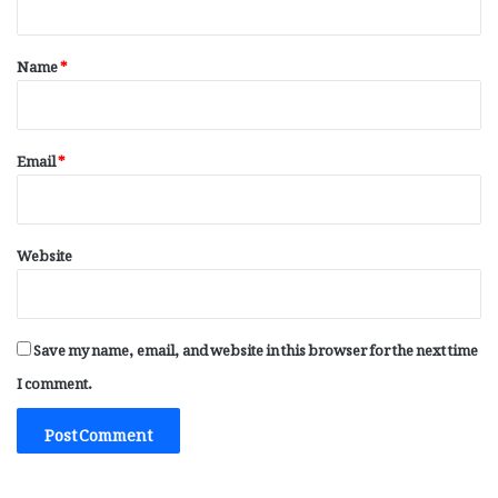
t
*
Name
*
Email
*
Website
Save my name, email, and website in this browser for the next time
I comment.