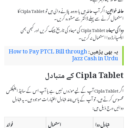
حاملہ خواتین:
اگر آپ حاملہ ہیں یا دودھ پلانے والی ہیں تو Cipla Tablet کا
استعمال کرنے سے پہلے ڈاکٹر سے مشورہ کریں۔
دوا کی میعاد:
Cipla Tablet کی میعاد کی تاریخ چیک کریں اور کبھی بھی
ایکسپائرڈ دوا استعمال نہ کریں۔
یہ بھی پڑھیں:
How to Pay PTCL Bill through
Jazz Cash in Urdu
Cipla Tablet کے متبادل
اگر Cipla Tablet آپ کے لیے موزوں نہیں ہے یا آپ اس کے سائیڈ ایفیکٹس
محسوس کرتے ہیں، تو آپ کے پاس چند متبادل اختیارات موجود ہیں۔ یہ متبادل
دوائیں درج ذیل ہیں:
متبادل دوا
استعمال
فوائد