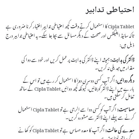
احتیاطی تدابیر
Cipla Tablet کا استعمال کرتے وقت کچھ احتیاطی تدابیر اختیار کرنا ضروری ہے
تاکہ سائیڈ ایفیکٹس اور صحت کے دیگر مسائل سے بچا جا سکے۔ یہ احتیاطی تدابیر درج
ذیل ہیں:
ڈاکٹر کی ہدایت:
ہمیشہ اپنے ڈاکٹر کی ہدایت پر عمل کریں اور خود سے دوا کی
مقدار میں تبدیلی نہ کریں۔
دیگر دوائیں:
اگر آپ کسی دوسری دوا کا استعمال کر رہے ہیں تو اس کے
بارے میں اپنے ڈاکٹر کو بتائیں، کیونکہ کچھ دوائیں Cipla Tablet کے ساتھ
تعامل کر سکتی ہیں۔
حساسیت:
اگر آپ کو کسی دوا سے الرجی ہے تو Cipla Tablet استعمال
کرنے سے پہلے اپنے ڈاکٹر سے مشورہ کریں۔
معدے کی حالت:
اگر آپ کا معدہ حساس ہے تو Cipla Tablet کو کھانے
کے ساتھ لینا بہتر ہے۔