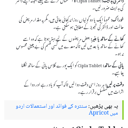
کی ہدایت ضرور لیں۔
خوراک:
عموماً ایک یا دو گولیاں روزانہ کھائی جاتی ہیں، مگر یہ مقدار مریض کی
حالت اور ڈاکٹر کی تجویز کے مطابق ہو سکتی ہے۔
کھانے کے ساتھ یا بغیر:
بعض مریضوں کے لیے بہتر ہوتا ہے کہ وہ اسے
کھانے کے ساتھ یا بعد میں لیں تاکہ معدے میں کسی قسم کی بے چینی محسوس
نہ ہو۔
پانی کے ساتھ:
Cipla Tablet کو ایک پورے گلاس پانی کے ساتھ نگلنا
چاہیے۔
وقت پر لیں:
ہر روز اسی وقت دوا لیں تاکہ آپ کو یاد رہے اور دوا کے
اثرات میں تسلسل برقرار رہے۔
یہ بھی پڑھیں:
سنترہ کے فوائد اور استعمالات اردو
میں Apricot