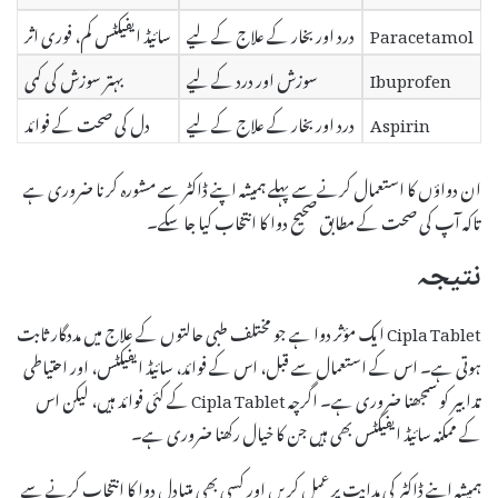
Paracetamol
درد اور بخار کے علاج کے لیے
سائیڈ ایفیکٹس کم، فوری اثر
Ibuprofen
سوزش اور درد کے لیے
بہتر سوزش کی کمی
Aspirin
درد اور بخار کے علاج کے لیے
دل کی صحت کے فوائد
ان دواؤں کا استعمال کرنے سے پہلے ہمیشہ اپنے ڈاکٹر سے مشورہ کرنا ضروری ہے
تاکہ آپ کی صحت کے مطابق صحیح دوا کا انتخاب کیا جا سکے۔
نتیجہ
Cipla Tablet ایک مؤثر دوا ہے جو مختلف طبی حالتوں کے علاج میں مددگار ثابت
ہوتی ہے۔ اس کے استعمال سے قبل، اس کے فوائد، سائیڈ ایفیکٹس، اور احتیاطی
تدابیر کو سمجھنا ضروری ہے۔ اگرچہ Cipla Tablet کے کئی فوائد ہیں، لیکن اس
کے ممکنہ سائیڈ ایفیکٹس بھی ہیں جن کا خیال رکھنا ضروری ہے۔
ہمیشہ اپنے ڈاکٹر کی ہدایت پر عمل کریں اور کسی بھی متبادل دوا کا انتخاب کرنے سے