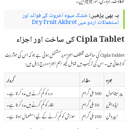
تھکاوٹ، کمزوری، اور چڑچڑاپن۔
یہ بھی پڑھیں:
خشک میوہ اخروٹ کے فوائد اور
استعمالات اردو میں Dry Fruit Akhrot
Cipla Tablet کی ساخت اور اجزاء
Cipla Tablet کی ساخت مختلف اجزاء پر مشتمل ہوتی ہے جو کہ اس کی مؤثریت
کو بڑھاتی ہیں۔ اس کی ترکیب میں شامل کچھ اہم اجزاء درج ذیل ہیں:
جزء
مقدار
کردار
پیرسیٹامول
500 ملی گرام
درد کو کم کرنے میں مدد کرتا ہے۔
ایڈوانٹن
30 ملی گرام
بخار کو کم کرنے میں مدد کرتا ہے۔
ایپروفن
200 ملی گرام
سوزش کو کم کرنے کے لیے استعمال ہوتا ہے۔