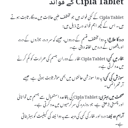
Cipla Tablet کے فوائد
Cipla Tablet کے کئی فوائد ہیں جو مختلف طبی حالات میں مددگار ثابت ہوتے
ہیں۔ اس کے کچھ اہم فوائد درج ذیل ہیں:
درد کا علاج:
یہ دوا مختلف قسم کے دردوں، جیسے کہ سر درد، جوڑوں کے درد،
اور پٹھوں کے درد میں افاقہ دیتی ہے۔
بخار میں کمی:
Cipla Tablet بخار کے دوران جسم کی حرارت کو کم کرنے
میں مدد کرتی ہے۔
سوزش کی کمی:
یہ دوا سوزشی حالتوں میں بھی مؤثر ثابت ہوتی ہے، جیسے
آرتھرائٹس۔
صحت میں بہتری:
Cipla Tablet کی باقاعدہ استعمال سے جسم میں توانائی
اور چستی بڑھتی ہے، جو روزمرہ کی سرگرمیوں میں مدد کرتی ہے۔
آرام دہ نیند:
درد اور بخار کی کمی کی وجہ سے یہ دوا نیند کی کیفیت کو بہتر بناتی
ہے۔