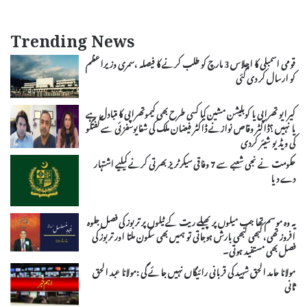
Trending News
قومی اسمبلی کا اجلاس 3 مارچ کو طلب کرنے کا فیصلہ ،سمری وزیراعظم
کو ارسال کر دی گئی
کیرایو تھراپی یا کوبلیشن مشین کیا کسی طرح بھی کیموتھراپی کا متبادل ہے
یا نہیں ؟ڈاکٹر وقاص نوازنے ڈاکٹر فیضان ملک کی شفایوسفزئی سے گفتگو
کی ویڈیو شیئر کردی
حکومت نے نجی شعبے سے 7 وفاقی سیکرٹریز بھرتی کرنے کیلیے اشتہار
دے دیا
یہ وہ موسم تھا جب میلوں پر پھیلے ریت کے ٹیلوں پر تربوز کی فصل جلوہ
افروز تھی، کبھی کبھی بارش ہوجاتی تو ہمیں بھی سکون ملتا اور تربوز کی
فصل بھی مستفید ہوتی۔
مولانا حامد الحق شہید کی قربانی رائیگاں نہیں جائے گی :مولانا عبد الحق
ثانی