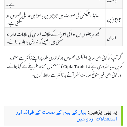
ہے۔
سائیڈ ایفیکٹس کی صورت میں چڑچڑاپن یا موڈ میں تبدیلی محسوس ہو
چڑچڑاپن
سکتی ہے۔
کچھ مریضوں میں دوا کی اجزاء کے خلاف الرجی کی علامات ظاہر ہو
الرجی
سکتی ہیں، جیسے کہ خارش یا جلد پر دانے۔
اگر آپ کو کوئی بھی سائیڈ ایفیکٹ محسوس ہو تو فوری طور پر اپنے ڈاکٹر سے مشورہ
کریں۔ یہ ضروری ہے کہ Cipla Tablet کا استعمال محتاط طریقے سے کیا جائے،
اور کوئی بھی غیر متوقع علامات نظر آنے پر ڈاکٹر سے رابطہ کریں۔
یہ بھی پڑھیں:
پیاز کے بیج کے صحت کے فوائد اور
استعمالات اردو میں