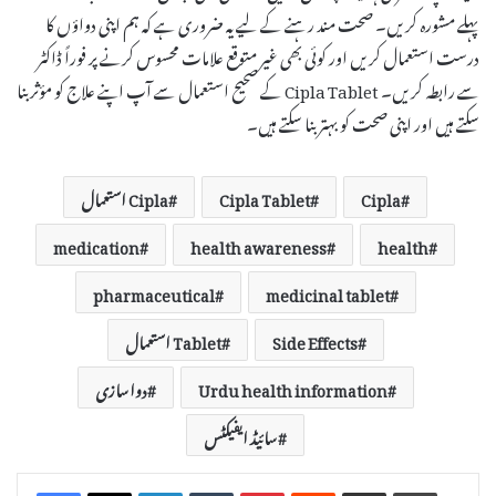
پہلے مشورہ کریں۔ صحت مند رہنے کے لیے یہ ضروری ہے کہ ہم اپنی دواؤں کا
درست استعمال کریں اور کوئی بھی غیر متوقع علامات محسوس کرنے پر فوراً ڈاکٹر
سے رابطہ کریں۔ Cipla Tablet کے صحیح استعمال سے آپ اپنے علاج کو مؤثر بنا
سکتے ہیں اور اپنی صحت کو بہتر بنا سکتے ہیں۔
Cipla
Cipla Tablet
Cipla استعمال
medication
health awareness
health
pharmaceutical
medicinal tablet
Side Effects
Tablet استعمال
Urdu health information
دواسازی
سائیڈ ایفیکٹس
LinkedIn
Tumblr
Pinterest
Reddit
Share via Email
Print