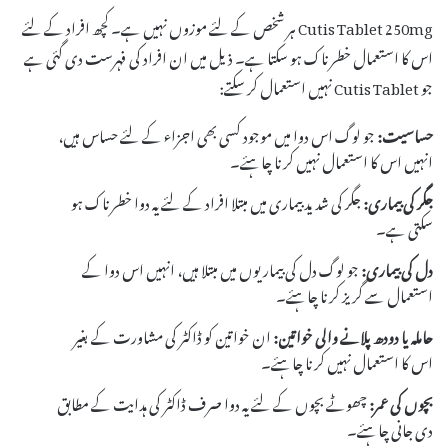
Cutis Tablet 250mg ہر شخص کے لئے موزوں نہیں ہے۔ کچھ افراد کے لئے
اس کا استعمال خطرناک ہو سکتا ہے۔ ذیل میں ان افراد کی فہرست دی گئی ہے
جو Cutis Tablet نہیں استعمال کر سکتے:
حساسیت:
جو لوگ اس دوا میں موجود کسی بھی اجزاء کے لئے حساس ہیں،
انہیں اس کا استعمال نہیں کرنا چاہئے۔
جگر کی بیماری:
جگر کی شدید بیماری میں مبتلا افراد کے لئے یہ دوا خطرناک ہو
سکتی ہے۔
دل کی بیماری:
جو لوگ دل کی بیماریوں میں مبتلا ہیں، انہیں اس دوا کے
استعمال سے گریز کرنا چاہئے۔
حاملہ یا دودھ پلانے والی خواتین:
ان خواتین کو ڈاکٹر کی مشاورت کے بغیر
اس کا استعمال نہیں کرنا چاہئے۔
بچوں کی عمر:
چھوٹے بچوں کے لئے یہ دوا صرف ڈاکٹر کی ہدایت کے مطابق
دی جانی چاہئے۔