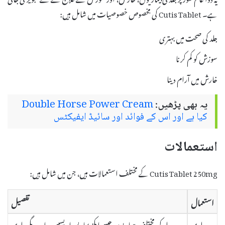
ہے۔ Cutis Tablet کی مٖخصوص خصوصیات میں شامل ہیں:
جلد کی صحت میں بہتری
سوزش کو کم کرنا
خارش میں آرام دینا
یہ بھی پڑھیں:
Double Horse Power Cream
کیا ہے اور اس کے فوائد اور سائیڈ ایفیکٹس
استعمالات
Cutis Tablet 250mg کے مختلف استعمالات ہیں، جن میں شامل ہیں:
استعمال
تفصیل
جلدی
یہ جلد کی مختلف بیماریوں جیسے ایکزیما، پسواریسیس، اور دیگر جلدی