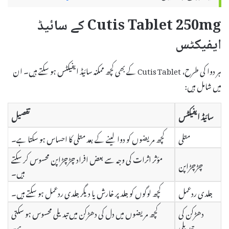
Cutis Tablet 250mg کے سائیڈ
ایفیکٹس
ہر دوا کی طرح، Cutis Tablet کے بھی کچھ ممکنہ سائیڈ ایفیکٹس ہو سکتے ہیں۔ ان
میں شامل ہیں:
سائیڈ ایفیکٹس
تفصیل
متلی
کچھ مریضوں کو دوا لینے کے بعد متلی کا احساس ہو سکتا ہے۔
مؤثر اثرات کی وجہ سے بعض افراد چڑچڑاپن محسوس کر سکتے
چڑچڑاپن
ہیں۔
جلدی ردعمل
کچھ لوگوں کو جلد پر خارش یا دیگر جلدی ردعمل ہو سکتے ہیں۔
دھڑکن کی
کچھ مریضوں میں دل کی دھڑکن میں تبدیلی محسوس ہو سکتی
تبدیلی
ہے۔