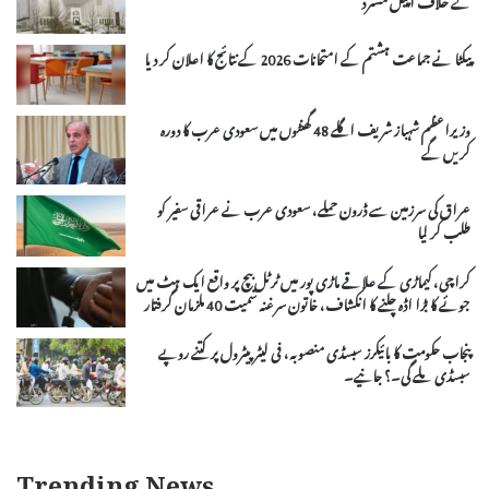
پیکٹا نے جماعت ہشتم کے امتحانات 2026 کے نتائج کا اعلان کر دیا
وزیراعظم شہباز شریف اگلے 48 گھنٹوں میں سعودی عرب کا دورہ
کریں گے
عراق کی سرزمین سے ڈرون حملے، سعودی عرب نے عراقی سفیر کو
طلب کر لیا
کراچی، کیماڑی کے علاقے ماڑی پور میں ٹرٹل بیچ پر واقع ایک ہٹ میں
جوئے کا بڑا اڈہ چلنے کا انکشاف، خاتون سرغنہ سمیت 40 ملزمان گرفتار
پنجاب حکومت کا بائیکرز سبسڈی منصوبہ، فی لیٹر پیٹرول پر کتنے روپے
سبسڈی ملے گی۔؟ جانیے۔