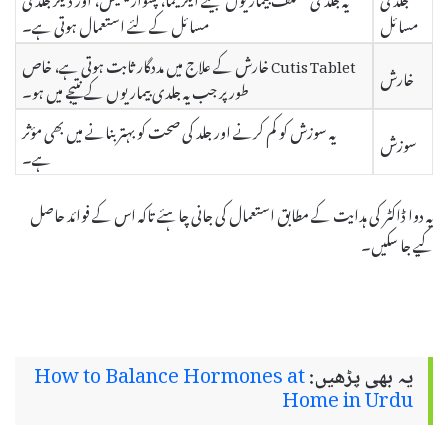
مسائل
مسائل کے لئے استعمال ہوتی ہے۔
Cutis Tablet خارش کے علاج میں مددگار ثابت ہوتی ہے، خاص
خارش
طور پر جب یہ جلدی بیماریوں کے نتیجے میں ہو۔
یہ سوزش کو کم کرنے اور جلد کی صحت کو بہتر بنانے میں بھی مؤثر
سوزش
ہے۔
یہ دوا ڈاکٹر کی ہدایت کے مطابق استعمال کی جانی چاہئے تاکہ اس کے فوائد حاصل
کیے جا سکیں۔
یہ بھی پڑھیں:
How to Balance Hormones at
Home in Urdu