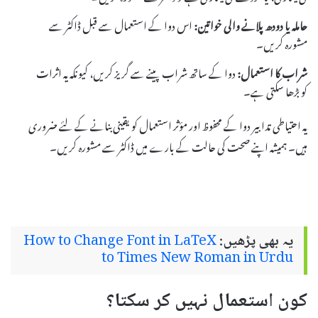
حاملہ یا دودھ پلانے والی خواتین:
اس دوا کے استعمال سے قبل ڈاکٹر سے
مشورہ کریں۔
شراب کا استعمال:
دوا کے ساتھ شراب پینے سے گریز کریں، کیونکہ یہ اثرات
کو بڑھا سکتی ہے۔
یہ احتیاطی تدابیر دوا کے محفوظ اور مؤثر استعمال کو یقینی بنانے کے لئے ضروری
ہیں۔ ہمیشہ اپنے صحت کی حالت کے بارے میں ڈاکٹر سے مشورہ کریں۔
یہ بھی پڑھیں:
How to Change Font in LaTeX
to Times New Roman in Urdu
کون استعمال نہیں کر سکتا؟