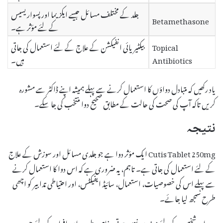
جلد کے مختلف مسائل جیسے ایکزیما اور پسواریسیس
Betamethasone
کے لئے مؤثر ہے۔
Topical
بیکٹیریائی انفیکشن کے علاج کے لئے استعمال کی جاتی
Antibiotics
ہیں۔
یاد رکھیں کہ متبادل دواؤں کا استعمال کرنے سے پہلے ہمیشہ اپنے ڈاکٹر سے مشورہ
کریں تاکہ آپ کی صحت کی حالت کے مطابق صحیح دوا منتخب کی جا سکے۔
نتیجہ
Cutis Tablet 250mg ایک مؤثر دوا ہے جو جلدی مسائل اور سوزش کے علاج
کے لئے استعمال کی جاتی ہے۔ تاہم، یہ ضروری ہے کہ اس دوا کا استعمال کرنے
سے پہلے اس کی خصوصیات، استعمال، سائیڈ ایفیکٹس، اور احتیاطی تدابیر کو اچھی
طرح سمجھ لیا جائے۔
یہ دوا ہر شخص کے لئے موزوں نہیں ہوتی، خاص طور پر ان افراد کے لئے جو