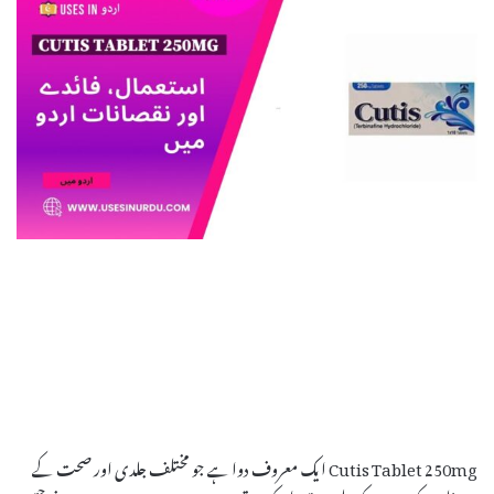
Cutis Tablet 250mg ایک معروف دوا ہے جو مختلف جلدی اور صحت کے