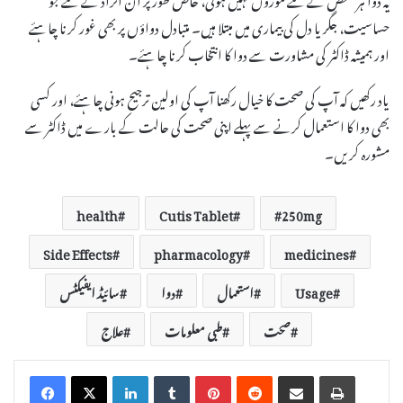
حساسیت، جگر یا دل کی بیماری میں مبتلا ہیں۔ متبادل دواؤں پر بھی غور کرنا چاہئے
اور ہمیشہ ڈاکٹر کی مشاورت سے دوا کا انتخاب کرنا چاہئے۔
یاد رکھیں کہ آپ کی صحت کا خیال رکھنا آپ کی اولین ترجیح ہونی چاہئے، اور کسی
بھی دوا کا استعمال کرنے سے پہلے اپنی صحت کی حالت کے بارے میں ڈاکٹر سے
مشورہ کریں۔
health
Cutis Tablet
250mg
Side Effects
pharmacology
medicines
Usage
استعمال
دوا
سائیڈ ایفیکٹس
صحت
طبی معلومات
علاج
LinkedIn
Tumblr
Pinterest
Reddit
Share via Email
Print