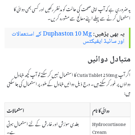
یہ ضروری ہے کہ آپ اپنی صحت کی حالت کو مدنظر رکھیں اور کسی بھی دوائی کا
استعمال کرنے سے پہلے اپنے معالج سے مشورہ کریں۔
یہ بھی پڑھیں:
Duphaston 10 Mg کے استعمالات
اور سائیڈ ایفیکٹس
متبادل دوائیں
اگر آپ Cutis Tablet 250mg کا استعمال نہیں کر سکتے تو آپ کچھ متبادل
دواؤں پر غور کر سکتے ہیں۔ درج ذیل دوائیں متبادل کے طور پر استعمال کی جا سکتی
ہیں:
دوائی کا نام
استعمالات
Hydrocortisone
جلدی سوزش اور خارش کے لئے استعمال ہوتی
Cream
ہے۔