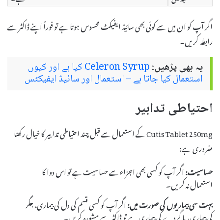
اگر آپ کو ان میں سے کوئی بھی سائیڈ ایفیکٹ محسوس ہوتا ہے تو فوراً اپنے ڈاکٹر سے
رابطہ کریں۔
یہ بھی پڑھیں:
Celeron Syrup کیا ہے اور کیوں
استعمال کیا جاتا ہے – استعمال اور سائیڈ ایفیکٹس
احتیاطی تدابیر
Cutis Tablet 250mg کے استعمال سے قبل چند احتیاطی تدابیر کا خیال رکھنا
ضروری ہے:
حساسیت:
اگر آپ کو کسی بھی اجزاء سے حساسیت ہے تو اس دوا کا
استعمال نہ کریں۔
بہت سی بیماریوں کی صورت میں:
اگر آپ کو کسی قسم کی دل کی بیماری، جگر
کی بیماری، یا گردے کی بیماری ہے تو ڈاکٹر سے مشورہ کریں۔