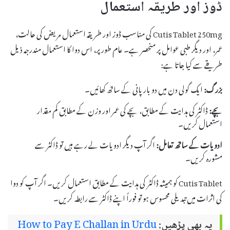
ڈوز اور طریقہ استعمال
Cutis Tablet 250mg کی مناسب ڈوز اور طریقہ استعمال مریض کی حالت،
عمر، اور دیگر طبی عوامل پر منحصر ہے۔ عام طور پر، اس دوا کا استعمال مندرجہ ذیل
طریقے سے کیا جاتا ہے:
بزرگ:
ایک گولی دن میں دو بار پانی کے ساتھ کھائیں۔
بچے:
ڈاکٹر کی ہدایت کے مطابق، بچے کی عمر اور وزن کے مطابق کم مقدار
استعمال کریں۔
ادویات کے ساتھ تعامل:
اگر آپ دیگر ادویات لے رہے ہیں تو ڈاکٹر سے
مشورہ کریں۔
Cutis Tablet کو ہمیشہ ڈاکٹر کی ہدایت کے مطابق استعمال کریں۔ اگر آپ کو دوا
کی اثرات میں تبدیلی محسوس ہو تو فوراً اپنے ڈاکٹر سے رابطہ کریں۔
یہ بھی پڑھیں:
How to Pay E Challan in Urdu