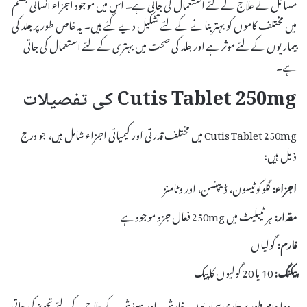
مسائل کے علاج کے لئے استعمال کی جاتی ہے۔ اس میں موجود اجزاء انسانی جسم
میں مختلف کاموں کو بہتر بنانے کے لئے تشکیل دیے گئے ہیں۔ یہ خاص طور پر جلد کی
بیماریوں کے لئے موثر ہے اور جلد کی صحت میں بہتری کے لئے استعمال کی جاتی
ہے۔
Cutis Tablet 250mg کی تفصیلات
Cutis Tablet 250mg میں مختلف قدرتی اور کیمیائی اجزاء شامل ہیں، جو درج
ذیل ہیں:
اجزاء:
گلوکوٹیسون، ڈیپنسن، اور وٹامنز
مقدار:
ہر ٹیبلیٹ میں 250mg فعال جزو موجود ہے
فارم:
گولیاں
پیکنگ:
10 یا 20 گولیوں کا پیک
یہ دوا عام طور پر جلدی بیماریوں، خارش، اور سوزش کے علاج کے لئے تجویز کی جاتی