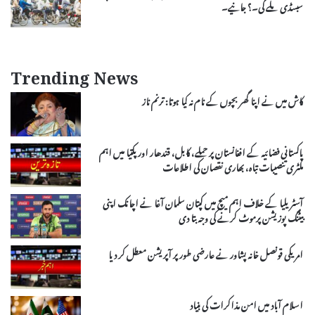
سبسڈی ملے گی۔؟ جانیے۔
Trending News
کاش میں نے اپنا گھر بچوں کے نام نہ کیا ہوتا: ترنم ناز
پاکستانی فضائیہ کے افغانستان پر حملے، کابل، قندھار اور پکتیا میں اہم
ملٹری تنصیبات تباہ، بھاری نقصان کی اطلاعات
آسٹریلیا کے خلاف اہم میچ میں کپتان سلمان آغا نے اچانک اپنی
بیٹنگ پوزیشن پرموٹ کرنے کی وجہ بتا دی
امریکی قونصل خانہ پشاور نے عارضی طور پر آپریشن معطل کر دیا
اسلام آباد میں امن مذاکرات کی بنیاد