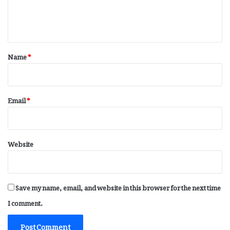
e
n
t
*
Name
*
Email
*
Website
Save my name, email, and website in this browser for the next time
I comment.