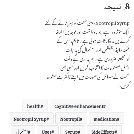
8. نتیجہ
Nootropil Syrup ذہنی صحت کو بہتر بنانے کے لئے
ایک مؤثر دوا ہے، جو یادداشت اور توجہ میں اضافہ
کرنے میں مددگار ثابت ہوتی ہے۔ تاہم، اس کے
ممکنہ سائیڈ ایفیکٹس اور استعمال کی ہدایات
کو سمجھنا ضروری ہے۔ خریداری کے وقت
اصل مصنوعات کا انتخاب کریں اور کسی بھی
صحت کے مسائل کی صورت میں اپنے ڈاکٹر سے مشورہ
کریں۔
health
cognitive enhancement
Nootropil Syrup
Nootropil
medication
Side Effects
Syrup
Uses
استعمال