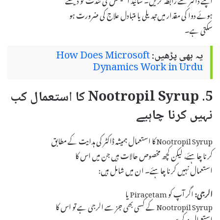
ہوئے دوا کی مقدار میں تبدیلی یا متبادل علاج کی ضرورت ہو
سکتی ہے۔
یہ بھی پڑھیں:
How Does Microsoft
Dynamics Work in Urdu
5. Nootropil Syrup کا استعمال کب
نہیں کرنا چاہیے
Nootropil Syrup کا استعمال ہمیشہ ڈاکٹر کی ہدایت کے مطابق
کرنا چاہئے، لیکن کچھ مخصوص حالات ہیں جن میں اس کا
استعمال نہیں کرنا چاہئے۔ ان میں شامل ہیں:
الرجی:
اگر آپ کو Piracetam یا
Nootropil Syrup کے کسی بھی جز سے الرجی ہے تو اس کا
استعمال نہ کریں۔