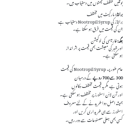
بوتلیں مختلف قیمتوں میں دستیاب ہیں۔
برانڈ:
مارکیٹ میں مختلف
برانڈز کی Nootropil Syrup دستیاب ہے،
جن کی قیمت میں فرق ہو سکتا ہے۔
جگہ:
فارمیسی کی لوکیشن
اور شہر کی معیشت بھی قیمت پر اثر انداز
ہو سکتی ہے۔
عام طور پر، Nootropil Syrup کی قیمت
300 سے 700 روپے
کے درمیان
ہوتی ہے، مگر یہ قیمت مختلف دکانوں
اور آن لائن اسٹورز پر مختلف ہو سکتی ہے۔
ہمیشہ اصل دوا خریدنے کے لئے معروف
اسٹورز سے ہی خریداری کریں اور
کسی بھی جعلی مصنوعات سے دور رہیں۔