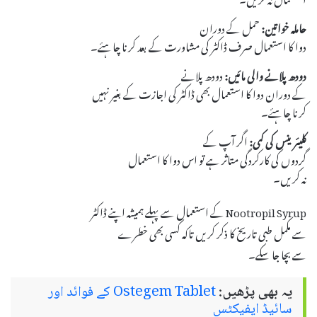
حاملہ خواتین:
حمل کے دوران
دوا کا استعمال صرف ڈاکٹر کی مشاورت کے بعد کرنا چاہئے۔
دودھ پلانے والی مائیں:
دودھ پلانے
کے دوران دوا کا استعمال بھی ڈاکٹر کی اجازت کے بغیر نہیں
کرنا چاہئے۔
کلیئرینس کی کمی:
اگر آپ کے
گردوں کی کارکردگی متاثر ہے تو اس دوا کا استعمال
نہ کریں۔
Nootropil Syrup کے استعمال سے پہلے ہمیشہ اپنے ڈاکٹر
سے مکمل طبی تاریخ کا ذکر کریں تاکہ کسی بھی خطرے
سے بچا جا سکے۔
یہ بھی پڑھیں:
Ostegem Tablet کے فوائد اور
سائیڈ ایفیکٹس