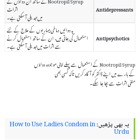
Nootropil Syrup کے ساتھ ان دواؤں کے
Antidepressants
اثرات
میں تبدیلی آ سکتی ہے۔
یہ دوائیں دماغی بیماریوں کے علاج کے لئے
Antipsychotics
استعمال کی جاتی ہیں، ان کے ساتھ استعمال کرنے
سے اثرات میں تبدیلی آ سکتی ہے۔
Nootropil Syrup کے استعمال سے پہلے اپنی موجودہ دواؤں
کے بارے میں اپنے ڈاکٹر کو آگاہ کریں تاکہ کسی بھی
منفی اثرات سے بچا جا سکے۔
یہ بھی پڑھیں:
How to Use Ladies Condom in
Urdu