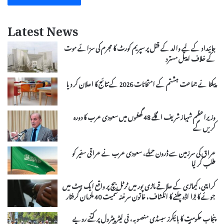
Latest News
جائیداد کے لیے والد کے قتل پر سپریم کورٹ کا مجرم کی سزائے موت
کے خلاف اپیل مسترد
پیکٹا نے جماعت ہشتم کے امتحانات 2026 کے نتائج کا اعلان کر دیا
وزیراعظم شہباز شریف اگلے 48 گھنٹوں میں سعودی عرب کا دورہ
کریں گے
عراق کی سرزمین سے ڈرون حملے، سعودی عرب نے عراقی سفیر کو
طلب کر لیا
کراچی، کیماڑی کے علاقے ماڑی پور میں ٹرٹل بیچ پر واقع ایک ہٹ میں
جوئے کا بڑا اڈہ چلنے کا انکشاف، خاتون سرغنہ سمیت 40 ملزمان گرفتار
پنجاب حکومت کا بائیکرز سبسڈی منصوبہ، فی لیٹر پیٹرول پر کتنے روپے