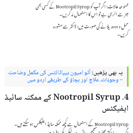
ممنوعہ حالات: اگر آپ کو Nootropil Syrup کے کسی بھی
جز سے الرجی ہے تو اس کا استعمال نہ کریں۔
حمل و دودھ پلانے کی صورت میں: ڈاکٹر سے مشورہ
کریں۔
یہ بھی پڑھیں:
آٹو امیون ہیپاٹائٹس کی مکمل وضاحت
– وجوہات، علاج اور بچاؤ کے طریقے اردو میں
4. Nootropil Syrup کے ممکنہ سائیڈ
ایفیکٹس
Nootropil Syrup کے استعمال سے کچھ ممکنہ سائیڈ ایفیکٹس ہو سکتے ہیں۔
اگرچہ یہ دوا اکثر محفوظ سمجھی جاتی ہے، لیکن کچھ افراد میں