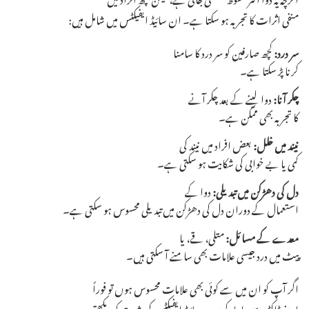
منفی اثرات کا تجربہ ہو سکتا ہے۔ ان سائیڈ ایفیکٹس میں شامل ہیں:
سر درد:
کچھ صارفین کو سر درد کا سامنا
کرنا پڑ سکتا ہے۔
چکر آنا:
دوا لینے کے بعد چکر آنے
کا تجربہ بھی ممکن ہے۔
نیند میں خلل:
بعض افراد میں نیند کی
کمی یا بے خوابی کی شکایت ہو سکتی ہے۔
دل کی دھڑکن میں تبدیلی:
دوا کے
استعمال کے دوران دل کی دھڑکن میں تبدیلی محسوس ہو سکتی ہے۔
معدے کے مسائل:
متلی، قے، یا
پیٹ میں درد جیسی علامات بھی سامنے آ سکتی ہیں۔
اگر آپ کو ان میں سے کوئی بھی علامات محسوس ہوں تو فوراً
اپنے ڈاکٹر سے رابطہ کریں۔ سائیڈ ایفیکٹس کی شدت کو دیکھتے