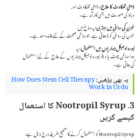
ذہنی تھکاوٹ کا علاج:
ذہنی تھکاوٹ اور
دباؤ کی صورت میں بھی کارآمد ہے۔
خون کی روانی میں بہتری:
یہ دماغ میں
خون کی روانی کو بڑھاتی ہے، جو دماغی صحت کے لئے فائدہ مند ہے۔
نیورولوجیکل بیماریوں میں استعمال:
یہ
دوا دماغی چوٹ یا دیگر نیورولوجیکل بیماریوں کے علاج کے لئے استعمال
کی جاتی ہے۔
یہ بھی پڑھیں:
How Does Stem Cell Therapy
Work in Urdu
3. Nootropil Syrup کا استعمال
کیسے کریں
Nootropil Syrup کو استعمال کرنے کا صحیح طریقہ درج ذیل ہے: