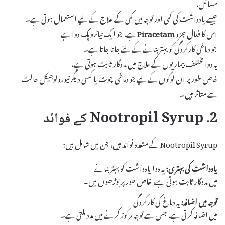
مسائل،
جیسے یادداشت کی کمی اور توجہ میں کمی کے علاج کے لیے استعمال ہوتی ہے۔
اس کا فعال جزو
Piracetam
ہے، جو ایک نیاٹروپک دوا ہے
جو دماغی کارکردگی کو بہتر بنانے کے لئے جانا جاتا ہے۔
یہ دوا مختلف بیماریوں کے علاج میں مددگار ثابت ہوتی ہے،
خاص طور پر ان لوگوں کے لیے جو دماغی چوٹ یا کسی دیگر نیورولوجیکل حالت
سے متاثر ہیں۔
2. Nootropil Syrup کے فوائد
Nootropil Syrup کے متعدد فوائد ہیں، جن میں شامل ہیں:
یادداشت کی بہتری:
یہ دوا یادداشت کو بہتر بنانے
میں مددگار ثابت ہوتی ہے، خاص طور پر بوڑھوں میں۔
توجہ میں اضافہ:
یہ دماغ کی کارکردگی
میں اضافہ کرتی ہے، جس سے توجہ مرکوز کرنے میں مدد ملتی ہے۔