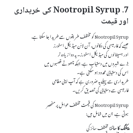
7. Nootropil Syrup کی خریداری
اور قیمت
Nootropil Syrup کو مختلف طریقوں سے خریدا جا سکتا ہے،
جیسے کہ فارمیسی کی دکانوں، آن لائن میڈیکل اسٹورز
اور ہسپتالوں کی میڈیکل اسٹورز۔ یہ دوا زیادہ تر
بڑے شہروں میں دستیاب ہے، جبکہ چھوٹے قصبوں میں
اس کی دستیابی محدود ہو سکتی ہے۔
خریداری سے پہلے یہ ضروری ہے کہ آپ اپنی مقامی
فارمیسی سے دستیابی کی تصدیق کریں۔
Nootropil Syrup کی قیمت مختلف عوامل پر منحصر
ہوتی ہے، جن میں شامل ہیں:
پیکنگ کا سائز:
مختلف سائز کی