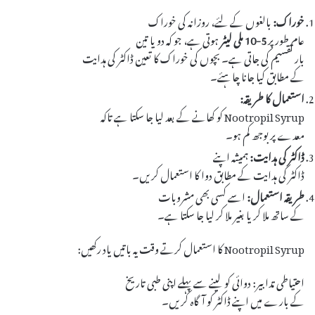
خوراک:
بالغوں کے لئے، روزانہ کی خوراک
عام طور پر
5-10 ملی لیٹر
ہوتی ہے، جو کہ دو یا تین
بار تقسیم کی جاتی ہے۔ بچوں کی خوراک کا تعین ڈاکٹر کی ہدایت
کے مطابق کیا جانا چاہئے۔
استعمال کا طریقہ:
Nootropil Syrup کو کھانے کے بعد لیا جا سکتا ہے تاکہ
معدے پر بوجھ کم ہو۔
ڈاکٹر کی ہدایت:
ہمیشہ اپنے
ڈاکٹر کی ہدایت کے مطابق دوا کا استعمال کریں۔
طریقہ استعمال:
اسے کسی بھی مشروبات
کے ساتھ ملا کر یا بغیر ملا کر لیا جا سکتا ہے۔
Nootropil Syrup کا استعمال کرتے وقت یہ باتیں یاد رکھیں:
احتیاطی تدابیر: دوائی کو لینے سے پہلے اپنی طبی تاریخ
کے بارے میں اپنے ڈاکٹر کو آگاہ کریں۔