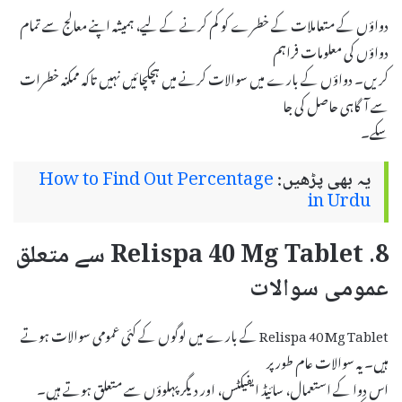
دواؤں کے متعاملات کے خطرے کو کم کرنے کے لیے، ہمیشہ اپنے معالج سے تمام
دواؤں کی معلومات فراہم
کریں۔ دواؤں کے بارے میں سوالات کرنے میں ہچکچائیں نہیں تاکہ ممکنہ خطرات
سے آگاہی حاصل کی جا
سکے۔
یہ بھی پڑھیں:
How to Find Out Percentage
in Urdu
8. Relispa 40 Mg Tablet سے متعلق
عمومی سوالات
Relispa 40 Mg Tablet کے بارے میں لوگوں کے کئی عمومی سوالات ہوتے
ہیں۔ یہ سوالات عام طور پر
اس دوا کے استعمال، سائیڈ ایفیکٹس، اور دیگر پہلوؤں سے متعلق ہوتے ہیں۔