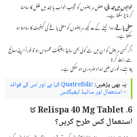
خوابوں میں تبدیلی:
بعض مریضوں کو عجیب خواب یا نیند میں خلل کا سامنا
کرنا پڑ سکتا ہے۔
متلی یا قے:
دوا لینے کے بعد کچھ مریضوں کو متلی یا قے کی کیفیت کا سامنا ہو
سکتا ہے۔
اگر کسی مریض کو ان میں سے کوئی بھی سائیڈ ایفیکٹ محسوس ہو تو فوراً اپنے معالج
سے رابطہ کرنا
چاہئے۔ فوری طبی امداد ضروری ہو سکتی ہے۔
یہ بھی پڑھیں:
Quatrefolic کیا ہے اور اس کے فوائد
– استعمال اور سائیڈ ایفیکٹس
6. Relispa 40 Mg Tablet کا
استعمال کس طرح کریں؟
Relispa 40 Mg Tablet کا استعمال کرتے وقت چند اہم باتوں کا خیال رکھنا