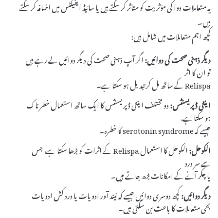
یہ متعاملات دوا کی مؤثریت کو متاثر کر سکتے ہیں یا سائیڈ ایفیکٹس میں اضافہ کر سکتے
ہیں۔
کچھ اہم متعاملات میں شامل ہیں:
دیگر ذہنی صحت کی دوائیں:
اگر آپ ذہنی صحت کی دیگر دوائیں لے رہے ہیں
تو ان کا اثر
Relispa کے ساتھ مل کر تبدیل ہو سکتا ہے۔
اینٹی ڈپریسنٹس:
دو مختلف اینٹی ڈپریسنٹس کا ایک ساتھ استعمال خطرناک
ہو سکتا ہے،
جیسے کہ serotonin syndrome کا خطرہ۔
الکوحل:
الکوحل کا استعمال Relispa کے اثرات کو بڑھا سکتا ہے، جس
سے سر درد
یا چکر آنے کے امکانات بڑھ جاتے ہیں۔
دیگر دوائیں:
کچھ دوسری دوائیں جیسے کہ نیند آور ادویات یا درد کش ادویات
بھی متعاملات کا باعث بن سکتی ہیں۔