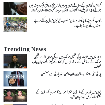
کراچی، کیماڑی کے علاقے ماڑی پور میں ٹرٹل بیچ پر واقع ایک ہٹ میں
جوئے کا بڑا اڈہ چلنے کا انکشاف، خاتون سرغنہ سمیت 40 ملزمان گرفتار
پنجاب حکومت کا بائیکرز سبسڈی منصوبہ، فی لیٹر پیٹرول پر کتنے روپے
سبسڈی ملے گی۔؟ جانیے۔
Trending News
12 دنوں میں ثابت ہو گیا خلیجی ممالک میں امریکی فوجی اڈے خلیجی
ممالک کے وسائل کے ساتھ ایران کو جھکانے کیلئے تھے،میان جاوید
لطیف
پی ٹی آئی رہنما اور قانون دان قاضی انور پارٹی سے مستعفی
بنوں میں فورسز کے قافلے پر فتنہ الخوارج کا حملہ، پاک فوج کے
لیفٹیننٹ کرنل اور سپاہی شہید