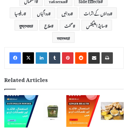
Side Effects
таблетки
استعمال
دواؤں کے اثرات
دوائیں
دواگیاں
ریلیسپا
سائیڈ ایفیکٹس
صحت
علاج
दुष्प्रभाव
स्वास्थ्य
LinkedIn
Tumblr
Pinterest
Reddit
Share via Email
Print
Related Articles