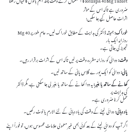
ضروری ہے تاکہ اس کے مؤثر
اثرات حاصل کیے جا سکیں:
خوراک:
ہمیشہ ڈاکٹر کی ہدایت کے مطابق خوراک لیں۔ عام طور پر 40 Mg
روزانہ ایک بار
تجویز کی جاتی ہے۔
وقت:
دوائی کو روزانہ مقررہ وقت پر لیں تاکہ اس کے اثرات برقرار رہیں۔
پانی:
دوائی کو ایک پورے گلاس پانی کے ساتھ لیں۔
کھانے کے ساتھ یا بغیر:
یہ دوا کھانے کے ساتھ یا بغیر لی جا سکتی ہے، مگر ڈاکٹر
کی ہدایت پر
عمل کرنا ضروری ہے۔
یاد دہانی:
دوائی لینے کے وقت کی یاد دہانی کے لئے الارم یا نوٹ رکھیں۔
اگر آپ کو دوائی لینے کے بعد کوئی بھی غیر معمولی علامات محسوس ہوں، تو فوراً اپنے