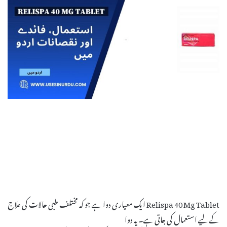
Relispa 40 Mg Tablet ایک معیاری دوا ہے جو کہ مختلف طبی حالات کی علاج
کے لیے استعمال کی جاتی ہے۔ یہ دوا