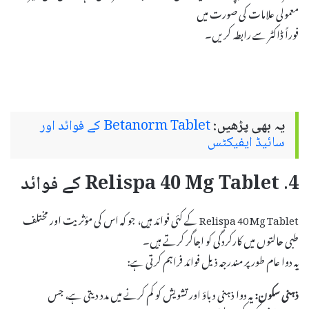
معمولی علامات کی صورت میں
فوراً ڈاکٹر سے رابطہ کریں۔
یہ بھی پڑھیں:
Betanorm Tablet کے فوائد اور
سائیڈ ایفیکٹس
4. Relispa 40 Mg Tablet کے فوائد
Relispa 40 Mg Tablet کے کئی فوائد ہیں، جو کہ اس کی مؤثریت اور مختلف
طبی حالتوں میں کارکردگی کو اجاگر کرتے ہیں۔
یہ دوا عام طور پر مندرجہ ذیل فوائد فراہم کرتی ہے:
ذہنی سکون:
یہ دوا ذہنی دباؤ اور تشویش کو کم کرنے میں مدد دیتی ہے، جس