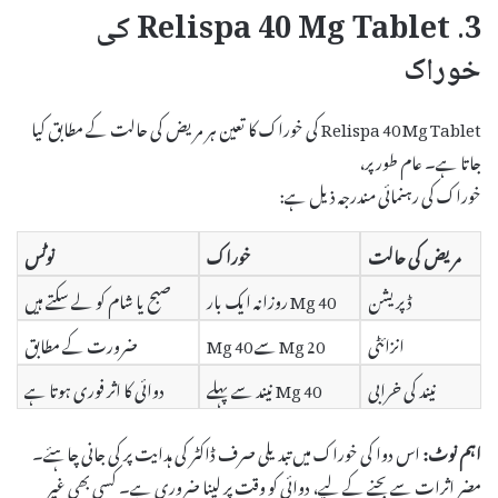
3. Relispa 40 Mg Tablet کی
خوراک
Relispa 40 Mg Tablet کی خوراک کا تعین ہر مریض کی حالت کے مطابق کیا
جاتا ہے۔ عام طور پر،
خوراک کی رہنمائی مندرجہ ذیل ہے:
مریض کی حالت
خوراک
نوٹس
ڈپریشن
40 Mg روزانہ ایک بار
صبح یا شام کو لے سکتے ہیں
انزائٹی
20 Mg سے 40 Mg
ضرورت کے مطابق
نیند کی خرابی
40 Mg نیند سے پہلے
دوائی کا اثر فوری ہوتا ہے
اہم نوٹ:
اس دوا کی خوراک میں تبدیلی صرف ڈاکٹر کی ہدایت پر کی جانی چاہئے۔
مضر اثرات سے بچنے کے لیے، دوائی کو وقت پر لینا ضروری ہے۔ کسی بھی غیر