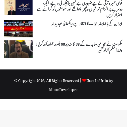
قومی تعمیر و ترقی کے لیے ضروری ہے لمبی پلاننگ کی جائے، ایک
دوسرے پر الزام تراشیاں وکیچڑ اچھالنے اور حکومتوں کو گرانے سے
احتراز کریں
ایران کے باضابطہ جواب کا انتظار ہے: پاکستانی عہدیدار
حکومت نے عوامی معاہدے کے 38 نکات پر 98 فیصد عملدرآمد کرلیا:
وزیراعظم آزادکشمیر
© Copyright 2026, All Rights Reserved |
Uses In Urdu by
MoonDeveloper