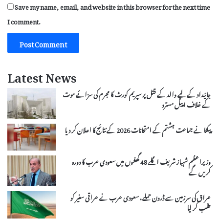
Save my name, email, and website in this browser for the next time
I comment.
Latest News
جائیداد کے لیے والد کے قتل پر سپریم کورٹ کا مجرم کی سزائے موت
کے خلاف اپیل مسترد
پیکٹا نے جماعت ہشتم کے امتحانات 2026 کے نتائج کا اعلان کر دیا
وزیراعظم شہباز شریف اگلے 48 گھنٹوں میں سعودی عرب کا دورہ
کریں گے
عراق کی سرزمین سے ڈرون حملے، سعودی عرب نے عراقی سفیر کو
طلب کر لیا