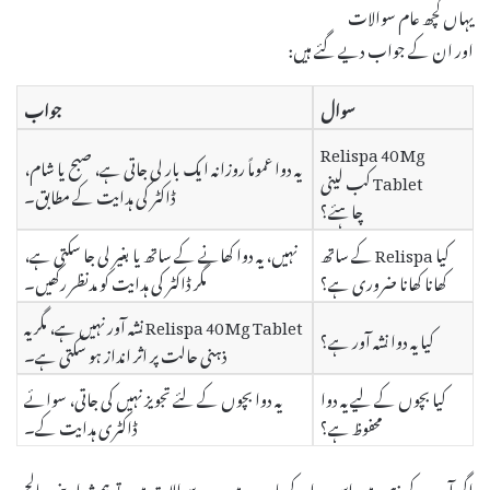
یہاں کچھ عام سوالات
اور ان کے جواب دیے گئے ہیں:
سوال
جواب
Relispa 40 Mg
یہ دوا عموماً روزانہ ایک بار لی جاتی ہے، صبح یا شام،
Tablet کب لینی
ڈاکٹر کی ہدایت کے مطابق۔
چاہئے؟
کیا Relispa کے ساتھ
نہیں، یہ دوا کھانے کے ساتھ یا بغیر لی جا سکتی ہے،
کھانا کھانا ضروری ہے؟
مگر ڈاکٹر کی ہدایت کو مدنظر رکھیں۔
Relispa 40 Mg Tablet نشہ آور نہیں ہے، مگر یہ
کیا یہ دوا نشہ آور ہے؟
ذہنی حالت پر اثر انداز ہو سکتی ہے۔
کیا بچوں کے لیے یہ دوا
یہ دوا بچوں کے لئے تجویز نہیں کی جاتی، سوائے
محفوظ ہے؟
ڈاکٹری ہدایت کے۔
اگر آپ کے ذہن میں اس دوا کے بارے میں مزید سوالات ہیں، تو ہمیشہ اپنے معالج