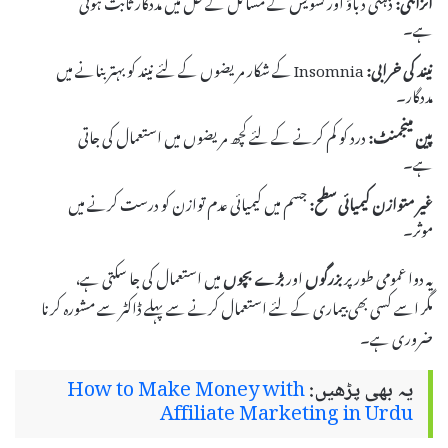
انزائٹی:
ذہنی دباؤ اور تشویش کے مسائل کے حل میں مددگار ثابت ہوتی
ہے۔
نیند کی خرابی:
Insomnia کے شکار مریضوں کے لئے نیند کو بہتر بنانے میں
مددگار۔
پین مینجمنٹ:
درد کو کم کرنے کے لئے کچھ مریضوں میں استعمال کی جاتی
ہے۔
غیر متوازن کیمیائی سطح:
جسم میں کیمیائی عدم توازن کو درست کرنے میں
موثر۔
یہ دوا عمومی طور پر
بزرگوں
اور
بڑے بچوں
میں استعمال کی جا سکتی ہے،
مگر اسے کسی بھی بیماری کے لئے استعمال کرنے سے پہلے ڈاکٹر سے مشورہ کرنا
ضروری ہے۔
یہ بھی پڑھیں:
How to Make Money with
Affiliate Marketing in Urdu