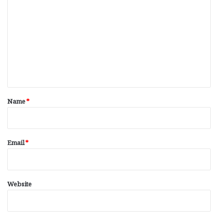
o
m
m
e
n
t
*
Name
*
Email
*
Website