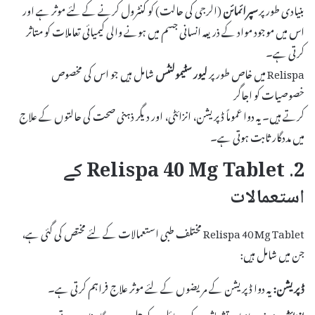
بنیادی طور پر
سپرائمائن
(الرجی کی حالت) کو کنٹرول کرنے کے لئے موثر ہے اور
اس میں موجود مواد کے ذریعہ انسانی جسم میں ہونے والی کیمیائی تعاملات کو متاثر
کرتی ہے۔
Relispa میں خاص طور پر
لیور سٹیمولنٹس
شامل ہیں جو اس کی مخصوص
خصوصیات کو اجاگر
کرتے ہیں۔ یہ دوا عموماً ڈپریشن، انزائٹی، اور دیگر ذہنی صحت کی حالتوں کے علاج
میں مددگار ثابت ہوتی ہے۔
2. Relispa 40 Mg Tablet کے
استعمالات
Relispa 40 Mg Tablet مختلف طبی استعمالات کے لئے مختص کی گئی ہے،
جن میں شامل ہیں:
ڈپریشن:
یہ دوا ڈپریشن کے مریضوں کے لئے موثر علاج فراہم کرتی ہے۔