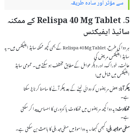
سے مؤثر اور سادہ طریقہ
5. Relispa 40 Mg Tablet کے ممکنہ
سائیڈ ایفیکٹس
ہر دوا کی طرح، Relispa 40 Mg Tablet کے بھی کچھ ممکنہ سائیڈ ایفیکٹس ہیں۔ یہ
سائیڈ ایفیکٹس مریض کی
حالت، خوراک، اور دیگر عوامل کے مطابق مختلف ہو سکتے ہیں۔ عمومی سائیڈ
ایفیکٹس میں شامل ہیں:
چکر آنا:
بعض مریضوں کو دوائی لینے کے بعد چکر آنے کا سامنا کرنا پڑ سکتا
ہے۔
تھکاوٹ:
یہ دوا کچھ مریضوں میں تھکاوٹ یا کمزوری کا احساس پیدا کر سکتی
ہے۔
منفی موڈ تبدیلی:
کبھی کبھار، یہ دوا موڈ میں منفی تبدیلی کا باعث بن سکتی ہے۔