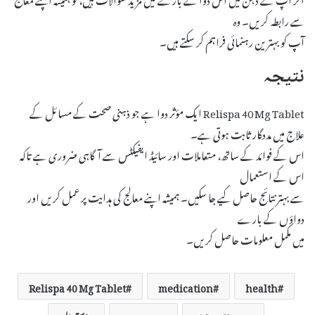
سے رابطہ کریں۔ وہ
آپ کو بہترین رہنمائی فراہم کر سکتے ہیں۔
نتیجہ
Relispa 40 Mg Tablet ایک مؤثر دوا ہے جو ذہنی صحت کے مسائل کے
علاج میں مددگار ثابت ہوتی ہے۔
اس کے فوائد کے ساتھ، متعاملات اور سائیڈ ایفیکٹس سے آگاہی ضروری ہے تاکہ
اس کے استعمال
سے بہتر نتائج حاصل کیے جا سکیں۔ ہمیشہ اپنے معالج کی ہدایت پر عمل کریں اور
دواؤں کے بارے
میں مکمل معلومات حاصل کریں۔
Relispa 40 Mg Tablet
medication
health