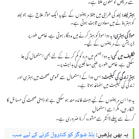
سے مریض کو سکون ملتا ہے۔
بہتر نیند:
نیند کی خرابی میں مبتلا مریضوں کے لیے یہ ایک مؤثر علاج ہے، جو نیند
کو بہتر بنانے میں معاون ثابت ہوتی ہے۔
موڈ کی بہتری:
یہ دوا موڈ کو بہتر کرنے میں مددگار ہوتی ہے، خاص طور پر
ڈپریشن کے مریضوں کے لیے۔
تکلیف میں کمی:
یہ دوا جسم میں درد کو کم کرنے کے لئے بھی استعمال کی جا
سکتی ہے، خاص طور پر طبی معالجین کی ہدایت پر۔
بہتر زندگی کی کیفیت:
اس دوا کے استعمال سے عمومی صحت میں بہتری اور
زندگی کی کیفیت میں اضافہ ہوتا ہے۔
یہ دوا ان مریضوں کے لیے بہت فائدہ مند ہو سکتی ہے جو ذہنی صحت کی مسائل کا
شکار ہیں، مگر اسے استعمال
کرنے سے پہلے ڈاکٹر سے مشورہ کرنا ضروری ہے۔
یہ بھی پڑھیں:
بلڈ شوگر کو کنٹرول کرنے کے لیے سب