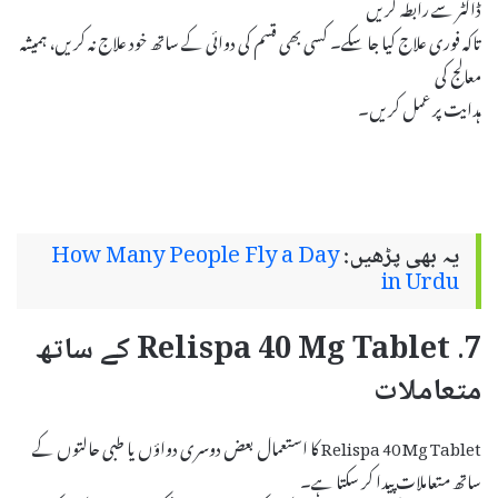
ڈاکٹر سے رابطہ کریں
تاکہ فوری علاج کیا جا سکے۔ کسی بھی قسم کی دوائی کے ساتھ خود علاج نہ کریں، ہمیشہ
معالج کی
ہدایت پر عمل کریں۔
یہ بھی پڑھیں:
How Many People Fly a Day
in Urdu
7. Relispa 40 Mg Tablet کے ساتھ
متعاملات
Relispa 40 Mg Tablet کا استعمال بعض دوسری دواؤں یا طبی حالتوں کے
ساتھ متعاملات پیدا کر سکتا ہے۔