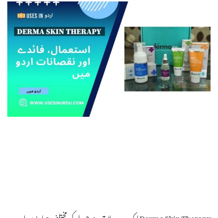
Derma Skin Therapy ایک جدید علاج ہے جو جلد کی مختلف بیماریوں اور