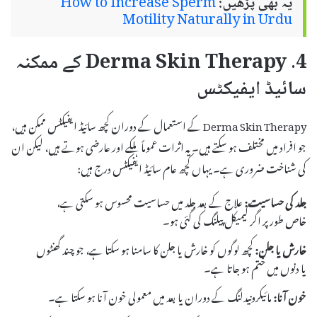
یہ بھی پڑھیں:
How to Increase Sperm
Motility Naturally in Urdu
4. Derma Skin Therapy کے ممکنہ
سائیڈ ایفیکٹس
Derma Skin Therapy کے استعمال کے دوران کچھ سائیڈ ایفیکٹس ممکن ہیں،
جو افراد میں مختلف ہو سکتے ہیں۔ یہ اثرات عموماً ہلکے اور عارضی ہوتے ہیں، لیکن ان
کی شناخت ضروری ہے۔ یہاں کچھ عام سائیڈ ایفیکٹس درج ہیں:
جلد کی حساسیت:
علاج کے بعد جلد میں حساسیت محسوس ہو سکتی ہے،
خاص طور پر اگر کیمیکل پیلنگ کی گئی ہو۔
خارش یا جلن:
کچھ لوگوں کو خارش یا جلن کا سامنا ہو سکتا ہے، جو چند گھنٹوں
یا دنوں میں ختم ہو جاتا ہے۔
خون آنا:
مائیکرونیدلنگ کے دوران یا بعد میں معمولی خون آنا ہو سکتا ہے۔