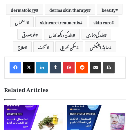
dermatology
derma skin therapy
beauty
skin care
skincare treatments
استعمال
جلد کی بیماری
جلد کی دیکھ بھال
خوبصورتی
سائیڈ ایفیکٹس
سکن تھراپی
صحت
علاج
LinkedIn
Tumblr
Pinterest
Reddit
Share via Email
Print
Related Articles