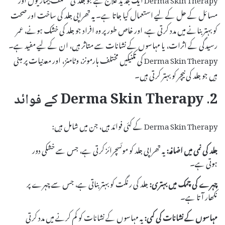
مسائل کے حل کے لیے استعمال کیا جاتا ہے۔ یہ تھراپی جلد کی ساخت اور صحت
کو بہتر بنانے میں مدد کرتی ہے، اور خاص طور پر وہ افراد جو جلد کی خشک ہونے، عمر
رسیدگی کے اثرات، یا مہاسوں کے نشانات سے متاثر ہیں، ان کے لیے مفید ہے۔
Derma Skin Therapy کی تکنیکیں مختلف ہارمونز، وٹامنز، اور معدنیات پر مبنی
ہیں جو جلد کی نیچر کو بہتر کرتی ہیں۔
2. Derma Skin Therapy کے فوائد
Derma Skin Therapy کے کئی فوائد ہیں، جن میں شامل ہیں:
جلد کی نمی میں اضافہ:
یہ تھراپی جلد کو موئسچرائز کرتی ہے، جس سے خشکی دور
ہوتی ہے۔
چہرے کی چمک میں بہتری:
جلد کی رنگت کو بہتر بناتی ہے، جس سے چہرے پر
نکھار آتا ہے۔
مہاسوں کے نشانات کی کمی:
یہ مہاسوں کے نشانات کو کم کرنے میں مدد کرتی