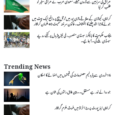
عراق کی سرزمین سے ڈرون حملے، سعودی عرب نے عراقی سفیر کو
طلب کر لیا
کراچی، کیماڑی کے علاقے ماڑی پور میں ٹرٹل بیچ پر واقع ایک ہٹ میں
جوئے کا بڑا اڈہ چلنے کا انکشاف، خاتون سرغنہ سمیت 40 ملزمان گرفتار
پنجاب حکومت کا بائیکرز سبسڈی منصوبہ، فی لیٹر پیٹرول پر کتنے روپے
سبسڈی ملے گی۔؟ جانیے۔
Trending News
16 فروری سے پٹرولیم مصنوعات کی قیمتوں میں اضافے کا امکان
جو ردائے نور ہے مستقل۔۔یہی طاق راتوں کی شان ہے
کراچی ایئرپورٹ پر ویزا فراڈ میں ملوث ملزم گرفتار