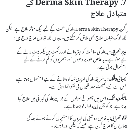
7. Derma Skin Therapy کے
متبادل علاج
اگرچہ Derma Skin Therapy جلد کی صحت کے لیے ایک مؤثر علاج ہے، لیکن
کچھ لوگ متبادل علاج بھی تلاش کر سکتے ہیں۔ یہاں کچھ متبادل علاج درج ہیں:
لیزر تھراپی:
یہ جلد کی ساخت کو بہتر بنانے اور رنگت میں یکسانیت لانے کے
لیے مؤثر ہے۔ یہ خاص طور پر دھبوں اور جھریوں کو کم کرنے کے لیے
استعمال ہوتی ہے۔
کیمیائی پیلنگ:
یہ طریقہ جلد کی اوپری تہہ کو ہٹانے کے لیے استعمال ہوتا ہے،
جس سے نئے، صحت مند خلیوں کی نشوونما ہوتی ہے۔
مائیکرونیدلنگ:
اس میں چھوٹے سوئوں کے ذریعے جلد کی گہرائی میں علاج کیا
جاتا ہے، جو کولیجن کی پیداوار کو بڑھاتا ہے۔
فوٹو تھراپی:
یہ خاص روشنی کی لہروں کا استعمال کرتے ہوئے جلد کی
بیماریوں کا علاج کرتی ہے، جیسے کہ ایکنی اور ایگزیما۔