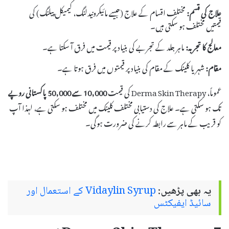
علاج کی قسم:
مختلف اقسام کے علاج (جیسے مائیکرونیدلنگ، کیمیکل پیلنگ) کی
قیمتیں مختلف ہو سکتی ہیں۔
معالج کا تجربہ:
ماہر جلد کے تجربے کی بنیاد پر قیمت میں فرق آ سکتا ہے۔
مقام:
شہر یا کلینک کے مقام کی بنیاد پر قیمتوں میں فرق ہوتا ہے۔
عموماً، Derma Skin Therapy کی قیمت
10,000 سے 50,000 پاکستانی روپے
تک ہو سکتی ہے۔ علاج کی دستیابی مختلف کلینک میں مختلف ہو سکتی ہے، لہذا آپ
کو قریب کے ماہر سے رابطہ کرنے کی ضرورت ہوگی۔
یہ بھی پڑھیں:
Vidaylin Syrup کے استعمال اور
سائیڈ ایفیکٹس