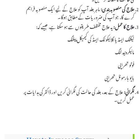
علاج کی منصوبہ بندی:
ماہر جلد آپ کو علاج کے لیے ایک منصوبہ فراہم
کرے گا، جو آپ کی ضروریات کے مطابق ہوگا۔
علاج کا عمل:
یہ علاج مختلف طریقوں سے ہو سکتا ہے، جیسے کہ:
لیکٹک ایسڈ یا گلائیکولک ایسڈ کی کیمیکل پیلنگ
مائیکرونیدلنگ
فوٹو تھراپی
بایو ہارمونل تھراپی
نگرانی:
علاج کے بعد، جلد کی حالت کی نگرانی کریں اور ڈاکٹر کی ہدایات پر
عمل کریں۔