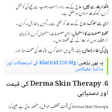
چمکدار جلد سے بچیں:
علاج کے بعد، براہ راست دھوپ سے بچنے کی کوشش
کریں، کیونکہ جلد حساس ہو سکتی ہے۔
نرمی سے سلوک:
علاج کے بعد جلد کو سختی سے نہ رگڑیں یا خارش نہ کریں۔
محفوظ مصنوعات کا استعمال:
ایسی مصنوعات استعمال کریں جو کہ ہائپو
الرجینک ہوں اور جلد کے لیے محفوظ ہوں۔
پانی کی مقدار بڑھائیں:
ہائیڈریشن میں اضافہ کریں، تاکہ جلد کی صحت بہتر ہو۔
یہ بھی پڑھیں:
Klaricid 250 Mg کے استعمالات اور
سائیڈ ایفیکٹس
6. Derma Skin Therapy کی قیمت
اور دستیابی
Derma Skin Therapy کی قیمت مختلف عوامل پر منحصر ہوتی ہے، جیسے کہ: