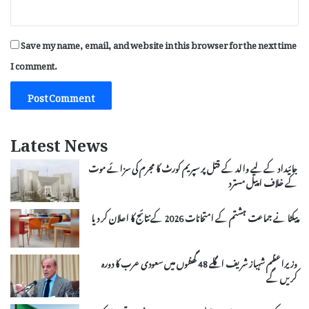
Save my name, email, and website in this browser for the next time
I comment.
Latest News
جائیداد کے لیے والد کے قتل پر سپریم کورٹ کا مجرم کی سزائے موت
کے خلاف اپیل مسترد
پیکٹا نے جماعت ہشتم کے امتحانات 2026 کے نتائج کا اعلان کر دیا
وزیراعظم شہباز شریف اگلے 48 گھنٹوں میں سعودی عرب کا دورہ
کریں گے