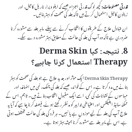
قدرتی مصنوعات:
کچھ لوگ قدرتی اجزاء جیسے کہ ایلو ویرا، ناریل کا تیل، اور
زیتون کا تیل استعمال کرتے ہیں تاکہ جلد کی صحت کو بہتر بنائیں۔
ان متبادل علاج کے طریقوں کا انتخاب کرنے سے پہلے، ماہر جلد سے مشورہ کرنا
ضروری ہے تاکہ وہ آپ کی جلد کی حالت کے مطابق بہتر مشورہ دے سکے۔
8. نتیجہ: کیا Derma Skin
Therapy استعمال کرنا چاہیے؟
Derma Skin Therapy ایک مؤثر اور جدید علاج ہے جو جلد کی صحت کو بہتر
بنانے میں مدد کرتا ہے۔ اس کے فوائد، جیسے کہ جلد کی چمک، نمی میں اضافہ، اور
مہاسوں کے نشانات کی کمی، اسے ایک مقبول انتخاب بناتے ہیں۔ تاہم، اس کے
ممکنہ سائیڈ ایفیکٹس اور احتیاطی تدابیر کو مدنظر رکھتے ہوئے، فیصلہ کرنا چاہیے کہ آیا یہ
علاج آپ کی جلد کے لیے موزوں ہے یا نہیں۔ ہر فرد کی جلد کی حالت مختلف ہوتی
ہے، اس لیے ماہر جلد سے مشورہ کرنا ہمیشہ بہتر ہوتا ہے۔