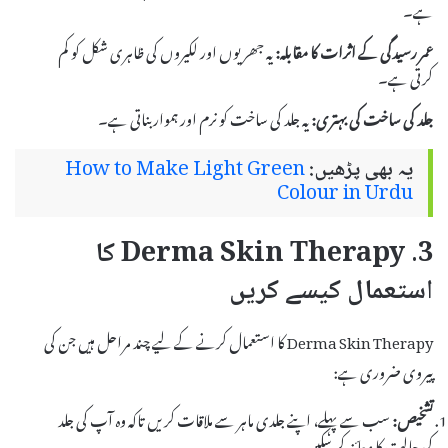
ہے۔
عمر رسیدگی کے اثرات کا مقابلہ:
یہ جھریوں اور لکیروں کی ظاہری شکل کو کم
کرتی ہے۔
جلد کی ساخت کی بہتری:
یہ جلد کی ساخت کو نرم اور ہموار بناتی ہے۔
یہ بھی پڑھیں:
How to Make Light Green
Colour in Urdu
3. Derma Skin Therapy کا
استعمال کیسے کریں
Derma Skin Therapy کا استعمال کرنے کے لیے چند مراحل ہیں جن کی
پیروی ضروری ہے:
تشخیص:
سب سے پہلے، اپنے جلدی ماہر سے ملاقات کریں تاکہ وہ آپ کی جلد
کی حالت کا معائنہ کر سکیں۔