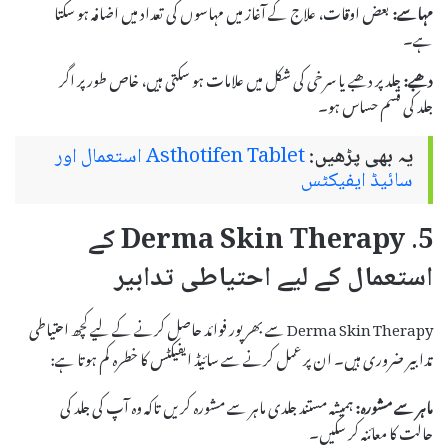
مہاسے:
بعض اوقات، علاج کے آغاز میں مہاسوں کی تعداد میں اضافہ ہو سکتا
ہے۔
دھبے:
جلد پر دھبے یا سرخی کی شکل میں علامات ہو سکتی ہیں، خاص طور پر اگر
جلد کی قسم حساس ہو۔
یہ بھی پڑھیں:
Asthotifen Tablet استعمال اور
سائیڈ ایفیکٹس
5. Derma Skin Therapy کے
استعمال کے لیے احتیاطی تدابیر
Derma Skin Therapy سے بھرپور فوائد حاصل کرنے کے لیے کچھ احتیاطی
تدابیر ضروری ہیں۔ ان پر عمل کرنے سے سائیڈ ایفیکٹس کا خطرہ کم ہوتا ہے:
ماہر سے مشورہ:
ہمیشہ مستند جلدی ماہر سے مشورہ کریں تاکہ وہ آپ کی جلد کی
حالت کا معائنہ کر سکیں۔