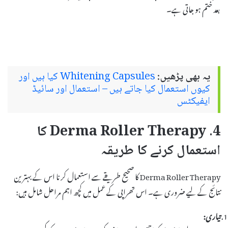
بعد ختم ہو جاتی ہے۔
یہ بھی پڑھیں:
Whitening Capsules کیا ہیں اور
کیوں استعمال کیا جاتے ہیں – استعمال اور سائیڈ
ایفیکٹس
4. Derma Roller Therapy کا
استعمال کرنے کا طریقہ
Derma Roller Therapy کا صحیح طریقے سے استعمال کرنا اس کے بہترین
نتائج کے لیے ضروری ہے۔ اس تھراپی کے عمل میں کچھ اہم مراحل شامل ہیں:
تیاری: