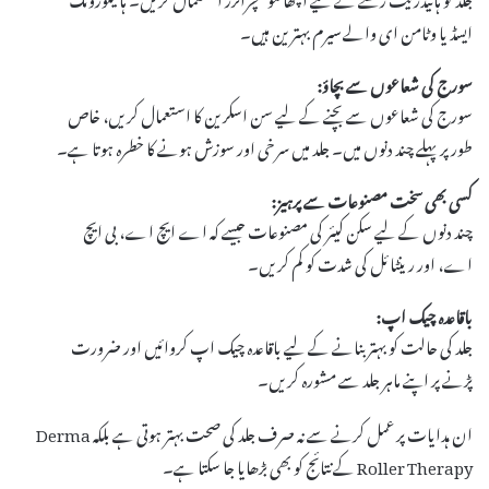
ایسڈ یا وٹامن ای والے سیرم بہترین ہیں۔
سورج کی شعاعوں سے بچاؤ:
سورج کی شعاعوں سے بچنے کے لیے سن اسکرین کا استعمال کریں، خاص
طور پر پہلے چند دنوں میں۔ جلد میں سرخی اور سوزش ہونے کا خطرہ ہوتا ہے۔
کسی بھی سخت مصنوعات سے پرہیز:
چند دنوں کے لیے سکن کیئر کی مصنوعات جیسے کہ اے ایچ اے، بی ایچ
اے، اور رینٹائل کی شدت کو کم کریں۔
باقاعدہ چیک اپ:
جلد کی حالت کو بہتر بنانے کے لیے باقاعدہ چیک اپ کروائیں اور ضرورت
پڑنے پر اپنے ماہر جلد سے مشورہ کریں۔
ان ہدایات پر عمل کرنے سے نہ صرف جلد کی صحت بہتر ہوتی ہے بلکہ Derma
Roller Therapy کے نتائج کو بھی بڑھایا جا سکتا ہے۔