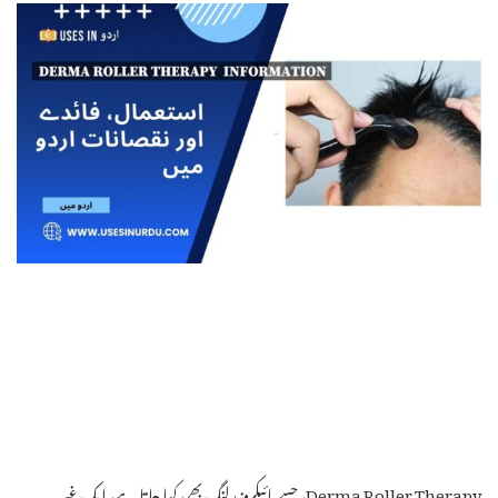
Derma Roller Therapy، جسے مائیکرونیدلنگ بھی کہا جاتا ہے، ایک غیر