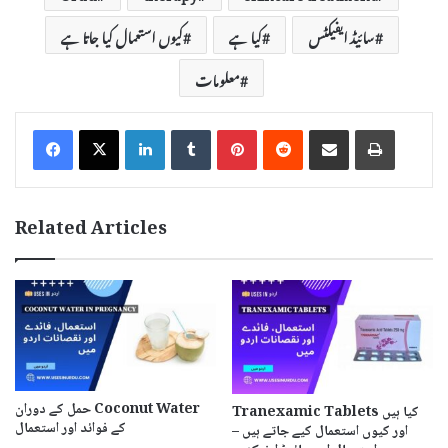
سائیڈ ایفیکٹس
کیا ہے
کیوں استعمال کیا جاتا ہے
معلومات
LinkedIn
Tumblr
Pinterest
Reddit
Share via Email
Print
Related Articles
حمل کے دوران Coconut Water
Tranexamic Tablets کیا ہیں
کے فوائد اور استعمال
اور کیوں استعمال کیے جاتے ہیں –