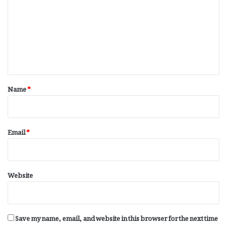
m
m
e
n
t
*
Name
*
Email
*
Website
Save my name, email, and website in this browser for the next time