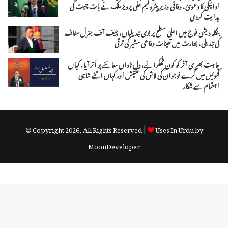
ادائیگی کا دعویٰ، وفاقی وزیرِ پیٹرولیم علی پرویز ملک نے بات چیت کی
ہدایت کردی
بنگلہ دیشی فوج میں اعلیٰ سطح پر بڑی تبدیلیاں، چیف آف جنرل سٹاف
کی تبدیلی، بھارت میں تعینات دفاعی مشیر کی ترقی
چاہت بھر ی آفر کو کون ٹھکرائے، دلِ ناداں معائنے پر اُتر آیا، کہاں
کنوئیں میں گرے نوجوان کی لاش کی تفتیش اور کہاں اتنے شاہی
اہتمام سے شکار
© Copyright 2026, All Rights Reserved |
Uses In Urdu by
MoonDeveloper