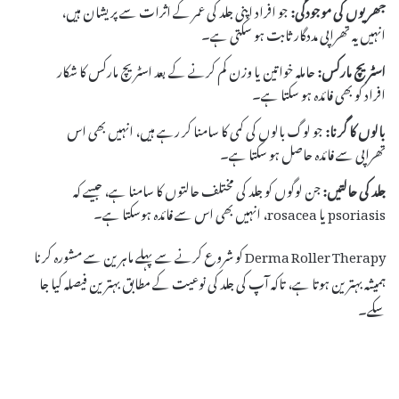
جھریوں کی موجودگی:
جو افراد اپنی جلد کی عمر کے اثرات سے پریشان ہیں،
انہیں یہ تھراپی مددگار ثابت ہو سکتی ہے۔
اسٹریچ مارکس:
حاملہ خواتین یا وزن کم کرنے کے بعد اسٹریچ مارکس کا شکار
افراد کو بھی فائدہ ہو سکتا ہے۔
بالوں کا گرنا:
جو لوگ بالوں کی کمی کا سامنا کر رہے ہیں، انہیں بھی اس
تھراپی سے فائدہ حاصل ہو سکتا ہے۔
جلد کی حالتیں:
جن لوگوں کو جلد کی مختلف حالتوں کا سامنا ہے، جیسے کہ
psoriasis یا rosacea، انہیں بھی اس سے فائدہ ہوسکتا ہے۔
Derma Roller Therapy کو شروع کرنے سے پہلے ماہرین سے مشورہ کرنا
ہمیشہ بہترین ہوتا ہے، تاکہ آپ کی جلد کی نوعیت کے مطابق بہترین فیصلہ کیا جا
سکے۔