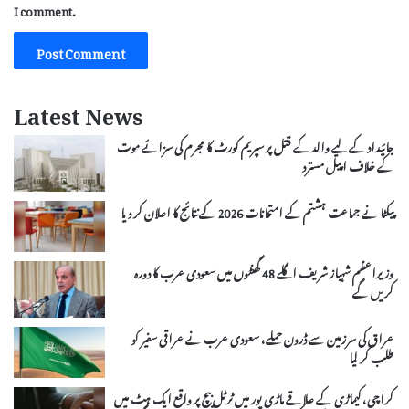
I comment.
Latest News
جائیداد کے لیے والد کے قتل پر سپریم کورٹ کا مجرم کی سزائے موت
کے خلاف اپیل مسترد
پیکٹا نے جماعت ہشتم کے امتحانات 2026 کے نتائج کا اعلان کر دیا
وزیراعظم شہباز شریف اگلے 48 گھنٹوں میں سعودی عرب کا دورہ
کریں گے
عراق کی سرزمین سے ڈرون حملے، سعودی عرب نے عراقی سفیر کو
طلب کر لیا
کراچی، کیماڑی کے علاقے ماڑی پور میں ٹرٹل بیچ پر واقع ایک ہٹ میں