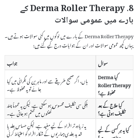
8. Derma Roller Therapy کے
بارے میں عمومی سوالات
Derma Roller Therapy کے بارے میں لوگوں میں کئی سوالات ہوتے ہیں۔
یہاں کچھ عمومی سوالات اور ان کے جوابات درج کیے گئے ہیں:
سوال
جواب
کیا Derma
ہاں، اگر صحیح طریقے سے اور ماہرین کی نگرانی میں کیا
Roller Therapy
جائے تو یہ محفوظ ہے۔
محفوظ ہے؟
کیا علاج کے بعد
ہلکی سی تکلیف محسوس ہو سکتی ہے، لیکن یہ عموماً چند
تکلیف ہوتی ہے؟
گھنٹوں میں ختم ہو جاتی ہے۔
یہ زیادہ تر افراد کے لیے مفید ہے، لیکن حساس جلد یا
کیا یہ ہر کسی کے لیے
شدید جلدی بیماریوں کے شکار افراد کو احتیاط کرنی
مناسب ہے؟