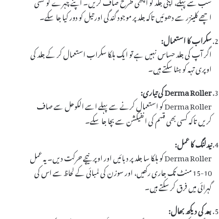
سب سے پہلے، اپنی جلد کو اچھی طرح صاف کریں۔ اپنے چہرے کو کسی
اچھے کلینزر سے دھوئیں تاکہ جلد پر موجود گندگی اور تیل کو دور کیا جا سکے۔
سکراب کا استعمال:
اگر آپ کی جلد حساس نہیں ہے تو ایک ہلکا سکراب استعمال کر کے جلد کی
اوپری تہہ کو ہٹا سکتے ہیں۔
Derma Roller کی تیاری:
Derma Roller کو استعمال کرنے سے پہلے اسے الکوحل سے صاف
کریں تاکہ کسی بھی قسم کی انفیکشن سے بچا جا سکے۔
نیدلنگ کا عمل:
Derma Roller کو ہلکا سا جلد پر دبائیں اور اوپر نیچے حرکت دیں۔ یہ عمل
10-15 منٹ تک جاری رکھیں، اور سوزن کی لمبائی کے لحاظ سے اس کی
گہرائی میں فرق کر سکتے ہیں۔
بعد کی دیکھ بھال: