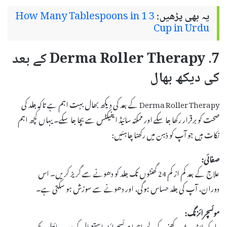
یہ بھی پڑھیں:
How Many Tablespoons in 1 3
Cup in Urdu
7. Derma Roller Therapy کے بعد
کی دیکھ بھال
Derma Roller Therapy کے بعد کی دیکھ بھال بہت اہم ہے تاکہ جلد کی
صحت کو برقرار رکھا جا سکے اور ممکنہ سائیڈ ایفیکٹس سے بچا جا سکے۔ یہاں کچھ اہم
نکات ہیں جو آپ کو ذہن میں رکھنا چاہئیں:
صفائی:
علاج کے بعد کم از کم 24 گھنٹوں تک جلد کو دھونے سے گریز کریں۔ اس
دوران، آپ کی جلد حساس ہوگی، اور دھونے سے سوزش ہو سکتی ہے۔
موئسچرائزنگ:
جلد کو ہائیڈریٹ رکھنے کے لیے اچھا موئسچرائزر استعمال کریں۔ ہائیلورونک