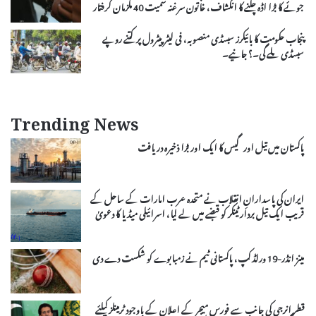
جوئے کا بڑا اڈہ چلنے کا انکشاف، خاتون سرغنہ سمیت 40 ملزمان گرفتار
پنجاب حکومت کا بائیکرز سبسڈی منصوبہ، فی لیٹر پیٹرول پر کتنے روپے
سبسڈی ملے گی۔؟ جانیے۔
Trending News
پاکستان میں تیل اور گیس کا ایک اور بڑا ذخیرہ دریافت
ایران کی پاسدارانِ انقلاب نے متحدہ عرب امارات کے ساحل کے
قریب ایک تیل بردار ٹینکر کو قبضے میں لے لیا، اسرائیلی میڈیا کا دعویٰ
مینز انڈر-19 ورلڈ کپ، پاکستانی ٹیم نے زمبابوے کو شکست دے دی
قطر انرجی کی جانب سے فورس میجر کے اعلان کے باوجود ٹرمینلز کیلئے