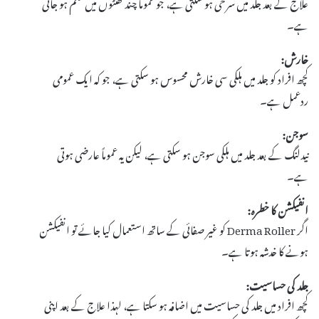
علاج کے بعد جلد میں سرخی ہو سکتی ہے، جو عموماً چند گھنٹوں میں ختم ہو جاتی
ہے۔
خارش:
کچھ افراد کو جلد میں ہلکی سی خارش محسوس ہو سکتی ہے، جو کہ ایک عمومی
ردعمل ہے۔
سوجن:
نیدلنگ کے بعد جلد میں ہلکی سوجن ہو سکتی ہے، لیکن یہ عموماً عارضی ہوتی
ہے۔
انفیکشن کا خطرہ:
اگر Derma Roller کو غیر صفائی کے ساتھ استعمال کیا جائے تو انفیکشن
ہونے کا خدشہ ہوتا ہے۔
جلد کی حساسیت:
کچھ افراد میں جلد کی حساسیت میں اضافہ ہو سکتا ہے، لہذا علاج کے بعد اپنی