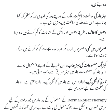
مدد دیتے ہیں:
بہتر جلد کی ساخت:
مائیکرونیدلنگ کے ذریعے جلد کی اوپری تہہ کو متحرک کیا
جاتا ہے، جس سے جلد کی ساخت میں بہتری آتی ہے۔
دھبوں کا خاتمہ:
یہ طریقہ دھبوں اور ایکنی کے نشانات کو کم کرنے میں مدد دیتا
ہے۔
جھریوں میں کمی:
جھریوں اور دیگر عمر رسیدہ علامات کو کم کرنے میں مددگار
ثابت ہوتا ہے۔
کیئرنگ مصنوعات کی بہتر جذب:
اس طریقے کے ذریعے استعمال ہونے
والی جلد کی مصنوعات جلد میں بہتر طریقے سے جذب ہوتی ہیں۔
قدرتی کولیجن کی پیداوار:
اس سے جلد میں کولیجن کی پیداوار بڑھتی ہے، جو جلد
کی صحت کے لیے ضروری ہے۔
Derma Roller Therapy کے استعمال کے بعد جلد میں کچھ وقت کے لیے
سرخی محسوس ہو سکتی ہے، جو کہ معمول کی بات ہے۔ یہ سرخی عموماً چند گھنٹوں کے