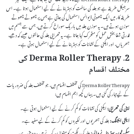
سرجیکل طریقہ ہے جو جلد کی ساخت کو بہتر بنانے کے لیے استعمال ہوتا ہے۔ اس
طریقہ کار میں ایک چھوٹی ڈیوائس استعمال کی جاتی ہے جس پر چھوٹے چھوٹے
سوزن ہوتے ہیں۔ یہ سوزن جلد میں باریک سوراخ کرتے ہیں، جس سے جسم میں
قدرتی شفا بخش عمل کو متحرک کیا جاتا ہے۔ یہ تھراپی جلد کی حالتوں جیسے کہ دھبے،
جھریاں، اور ایکنی کے نشانات کو بہتر بنانے کے لیے استعمال ہوتی ہے۔
2. Derma Roller Therapy کی
مختلف اقسام
Derma Roller Therapy کی مختلف اقسام ہیں، جو مختلف جلد کی ضروریات
کے لیے تیار کی گئی ہیں۔ یہاں کچھ اہم اقسام ہیں:
اینی کی تھراپی:
ایکنی کی نشانات کو کم کرنے کے لیے استعمال ہوتی ہے۔
اینٹی ایجنگ:
جلد کی جھریوں اور لکیروں کو کم کرنے کے لیے مفید ہے۔
سکن ٹون بہتر بنانے والی:
جلد کی رنگت کو متوازن کرنے میں مدد دیتی ہے۔