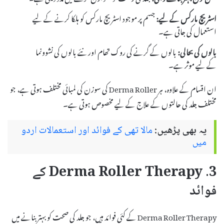
اسٹریچ مارکس کے لیے:
جسم پر موجود اسٹریچ مارکس کو ہلکا کرنے کے لیے
استعمال کی جاتی ہے۔
بالوں کی بحالی:
بالوں کے گرنے کی روک تھام اور نئے بالوں کی نشوونما
کے لیے موثر ہے۔
ان اقسام کے علاوہ، ہر Derma Roller کی سوزن کی لمبائی مختلف ہوتی ہے، جو
مختلف جلد کی حالتوں کے علاج کے لیے مخصوص ہوتی ہے۔
یہ بھی پڑھیں:
مالا تھی کے فوائد اور استعمالات اردو
میں
3. Derma Roller Therapy کے
فوائد
Derma Roller Therapy کے کئی فوائد ہیں، جو جلد کی صحت کو بہتر بنانے میں