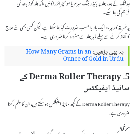
نیدلنگ کے بعد، جلد پر ہائیڈریٹنگ سیرم یا موئسچرائزر لگائیں تاکہ جلد کو زیادہ نمی
فراہم کی جا سکے۔
یہ طریقہ کار ہر ماہ ایک بار یا حسب ضرورت کیا جا سکتا ہے، لیکن کسی بھی نئے علاج
کا آغاز کرنے سے پہلے ماہر جلد سے مشورہ کرنا ضروری ہے۔
یہ بھی پڑھیں:
How Many Grams in an
Ounce of Gold in Urdu
5. Derma Roller Therapy کے
سائیڈ ایفیکٹس
Derma Roller Therapy کے کچھ سائیڈ ایفیکٹس ہو سکتے ہیں، جن کا علم رکھنا
ضروری ہے:
سرخی: