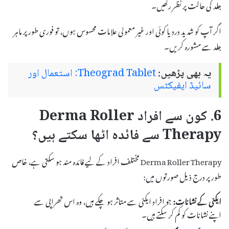
جلد کی حالت پر نظر رکھیں۔
اگر آپ کو شدید درد یا کوئی اور غیر معمولی علامات محسوس ہوں، تو فوری طور پر ماہر
جلد سے مشورہ کریں۔
یہ بھی پڑھیں:
Theograd Tablet: استعمال اور
سائیڈ ایفیکٹس
6. کون سے افراد Derma Roller
Therapy سے فائدہ اٹھا سکتے ہیں؟
Derma Roller Therapy مختلف افراد کے لیے فائدہ مند ہو سکتی ہے، خاص
طور پر درج ذیل صورتوں میں:
ایکنی کے نشانات:
جو افراد ایکنی سے متاثر ہو چکے ہیں، وہ اس تھراپی سے
اپنے نشانات کو کم کر سکتے ہیں۔