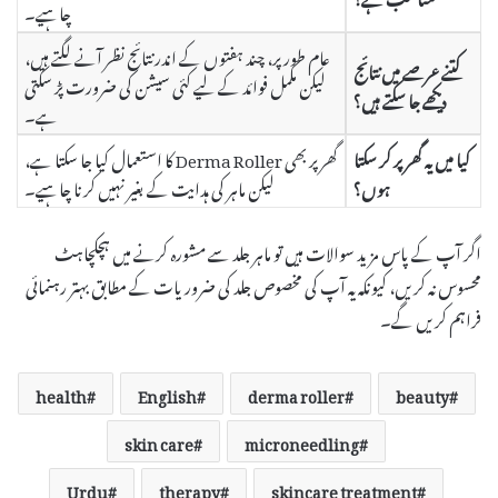
چاہیے۔
عام طور پر، چند ہفتوں کے اندر نتائج نظر آنے لگتے ہیں،
کتنے عرصے میں نتائج
لیکن مکمل فوائد کے لیے کئی سیشن کی ضرورت پڑ سکتی
دیکھے جا سکتے ہیں؟
ہے۔
کیا میں یہ گھر پر کر سکتا
گھر پر بھی Derma Roller کا استعمال کیا جا سکتا ہے،
ہوں؟
لیکن ماہر کی ہدایت کے بغیر نہیں کرنا چاہیے۔
اگر آپ کے پاس مزید سوالات ہیں تو ماہر جلد سے مشورہ کرنے میں ہچکچاہٹ
محسوس نہ کریں، کیونکہ یہ آپ کی مخصوص جلد کی ضروریات کے مطابق بہتر رہنمائی
فراہم کریں گے۔
health
English
derma roller
beauty
skin care
microneedling
Urdu
therapy
skincare treatment