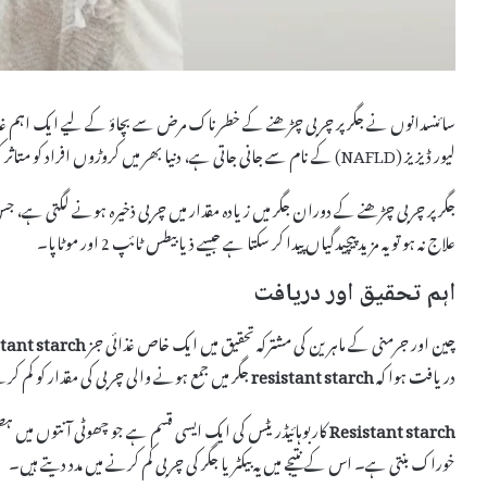
سائنسدانوں نے جگر پر چربی چڑھنے کے خطرناک مرض سے بچاؤ کے لیے ایک اہم غذائی 
لیور ڈیزیز (NAFLD) کے نام سے جانی جاتی ہے، دنیا بھر میں کروڑوں افراد کو متاثر کرتی ہے اور جگر کے امراض کی ایک عام ترین قسم ہے۔
جگر پر چربی چڑھنے کے دوران جگر میں زیادہ مقدار میں چربی ذخیرہ ہونے لگتی ہے، 
علاج نہ ہو تو یہ مزید پیچیدگیاں پیدا کر سکتا ہے جیسے ذیابیطس ٹائپ 2 اور موٹاپا۔
اہم تحقیق اور دریافت
چین اور جرمنی کے ماہرین کی مشترکہ تحقیق میں ایک خاص غذائی جز
stant starch
دریافت ہوا کہ
resistant starch
جگر میں جمع ہونے والی چربی کی مقدار کو کم کر
Resistant starch
کاربوہائیڈریٹس کی ایک ایسی قسم ہے جو چھوٹی آنتوں میں ہضم
خوراک بنتی ہے۔ اس کے نتیجے میں یہ بیکٹریا جگر کی چربی کم کرنے میں مدد دیتے ہیں۔