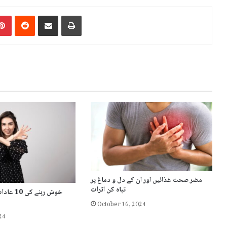
blr
Pinterest
Reddit
Share via Email
Print
مضر صحت غذائیں اور ان کے دل و دماغ پر
تباہ کن اثرات
خوش رہنے
October 16, 2024
24