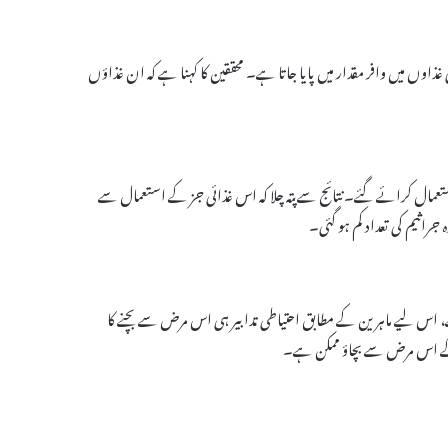
غذاوں میں وافر مقدار میں پایا جاتا ہے۔ محققین کا کہنا ہے کہ ان غذاؤں
 استعمال کرائے گئے۔ نتائج سے پتہ چلا کہ اس غذائی جز کے استعمال سے
ہ جراثیم کی تعداد کم ہو گئی۔
، اس لیے ماہرین کے مطابق احتیاطی تدابیر ہی اس مرض سے بچنے کا
کرکے اس مرض سے بچاؤ ممکن ہے۔