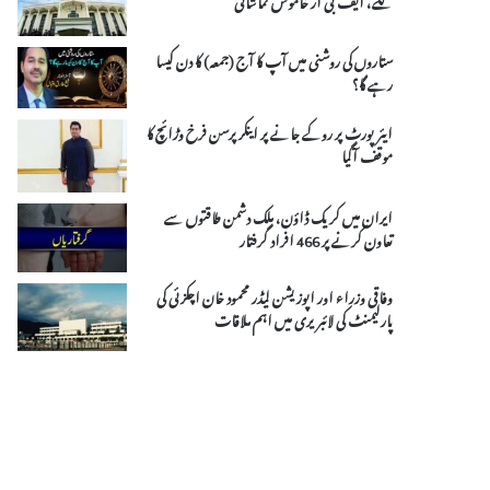
ستاروں کی روشنی میں آپ کا آج (جمعہ) کا دن کیسا
رہے گا؟
ایئر پورٹ پر روکے جانے پر اینکر پرسن فرخ وڑائچ کا
موقف آگیا
ایران میں کریک ڈاؤن، ملک دشمن طاقتوں سے
تعاون کرنے پر 466 افراد گرفتار
وفاقی وزراء اور اپوزیشن لیڈر محمود خان اچکزئی کی
پارلیمنٹ کی لائبریری میں اہم ملاقات