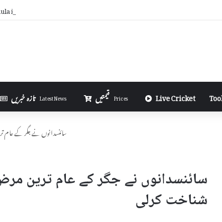
la in Excel in Urdu
Too
Live Cricket
قیمتیں
تازہ خبریں
Latest News
Prices
سائنسدانوں نے جگر کے عام تر
سائنسدانوں نے جگر کے عام ترین مرض
شناخت کرلی