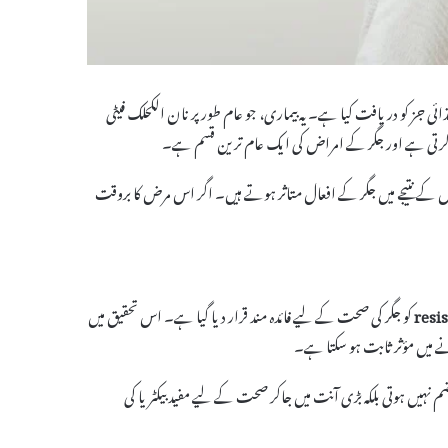
جز کو دریافت کیا ہے۔ یہ بیماری، جو عام طور پر نان الکحلک فیٹی
جس کے نتیجے میں جگر کے افعال متاثر ہوتے ہیں۔ اگر اس مرض کا بروقت
resi
کو جگر کی صحت کے لیے فائدہ مند قرار دیا گیا ہے۔ اس تحقیق میں
نے میں مؤثر ثابت ہو سکتا ہے۔
 نہیں ہوتی بلکہ بڑی آنت میں جاکر صحت کے لیے مفید بیکٹریا کی