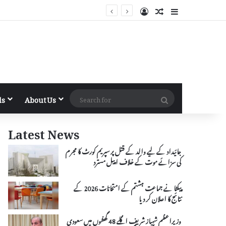
Log In
Random Article
Sidebar
Search
ls
About Us
for
Latest News
جائیداد کے لیے والد کے قتل پر سپریم کورٹ کا مجرم
کی سزائے موت کے خلاف اپیل مسترد
پیکٹا نے جماعت ہشتم کے امتحانات 2026 کے
نتائج کا اعلان کر دیا
وزیراعظم شہباز شریف اگلے 48 گھنٹوں میں سعودی