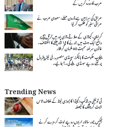
عرب کا دورہ کریں گے
عراق کی سرزمین سے ڈرون حملے، سعودی عرب نے
عراقی سفیر کو طلب کر لیا
کراچی، کیماڑی کے علاقے ماڑی پور میں ٹرٹل بیچ پر
واقع ایک ہٹ میں جوئے کا بڑا اڈہ چلنے کا انکشاف،
خاتون سرغنہ سمیت 40 ملزمان گرفتار
پنجاب حکومت کا بائیکرز سبسڈی منصوبہ، فی لیٹر پیٹرول
پر کتنے روپے سبسڈی ملے گی۔؟ جانیے۔
Trending News
ٹی ٹوئنٹی ورلڈکپ: کینیڈا کا نیوزی لینڈ کے خلاف ٹاس
جیت کر بیٹنگ کا فیصلہ
ٹیکس چور سالانہ اربوں روپے لوٹ کر مزے کرنے
لگے، ایف بی آر خاموش تماشائی