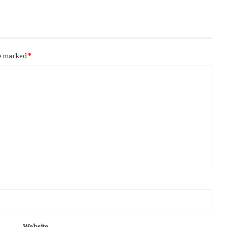
re marked
*
Website