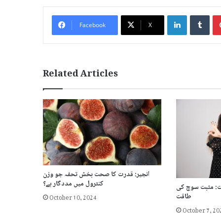
LinkedIn
Tum
Facebook
X
Related Articles
انجیر: قدرت کا صحت بخش تحفہ جو وزن
کنٹرول میں مددگار ہے؟
 کی 10 عادات: مثبت سوچ کی
October 10, 2024
طاقت
October 7, 20