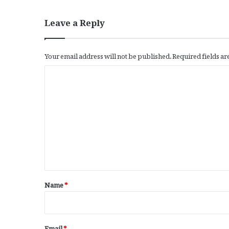
Leave a Reply
Your email address will not be published.
Required fields a
C
o
m
m
e
n
t
*
Name
*
Email
*