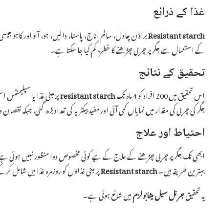
غذا کے ذرائع
Resistant starch
براؤن چاول، سالم اناج، پاستا، دالیں، جو، آلو اور کاجو جیسی 
کے استعمال سے جگر پر چربی چڑھنے کا خطرہ کم کیا جا سکتا ہے۔
تحقیق کے نتائج
اس تحقیق میں 200 افراد کو 4 ماہ تک
resistant starch
پر مبنی غذا یا سپلیمنٹس
جگر کی چربی کی مقدار میں نمایاں کمی آئی اور مفید بیکٹریا کی تعداد بڑھ گئی، جبکہ نقصان د
احتیاط اور علاج
ابھی تک جگر پر چربی چڑھنے کے علاج کے لیے کوئی مخصوص دوا منظور نہیں ہوئی ہے
بہترین طریقہ ہیں۔
Resistant starch
پر مبنی غذاؤں کو روزمرہ غذا میں شامل 
یہ تحقیق
جرنل سیل میٹابولزم
میں شائع ہوئی ہے۔